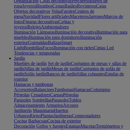
Organización
Cajas decorativas
Percheros
Burros de
ropa
Joyeros
Biombos
Cestas
Baúles
Revisteros
Cajas
Objetos decorativos
Velas
Faroles
Centros de
mesa
Navidad
Flores artificiales
Maceteros
Jarrones
Marcos de
fotos
Figuras decorativas
Cajitas y
joyeros
Relojes
Ambientadores
Iluminación
Lámparas
Iluminación decorativa
Iluminación para
muebles
Iluminación para dormitorio
Iluminación
exterior
Guirnaldas
Balizas
Smart
Light
Bombillas
Focos
Iluminación con rieles
Cintas Led
Tendencias y temporadas
Jardín
Muebles de jardín
Set de jardín
Conjuntos de mesas y sillas de
jardín
Sillas de jardín
Mesas de jardín
Conjuntos de sofás de
jardín
Sofás jardín
Bancos de jardín
Sillas colgantes
Estufas de
exterior
Hamacas y tumbonas
Accesorios
Balancines
Tumbonas
Hamacas
Columpios
Pérgolas
Cenadores
Carpas
Pérgolas
Parasoles
Sombrillas
Parasoles
Toldos
Almacenamiento
Armarios
Arcones
Jardinería
Maquinaria
Huertos
Urbanos
Riego
Plantas
Jardineras
Compostadores
Cocina
Barbacoas
Cocina de exterior
Decoración
Grifos y fuentes
Estatuas
Macetas
Termómetros y