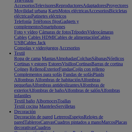
Televisión
Accesorios
Televisores
Reproductores
Adaptadores
Proyectores
Movilidad urbana
Karts
Motos eléctricas
Accesorios
Bicicletas
eléctricas
Patinetes eléctricos
Telefonía
Teléfonos fijos
Gadgets y
complementos
Smartphones
Foto y vídeo
Cámaras de fotos
Trípodes
Videocámaras
Cables
Cables HDMI
Cables de alimentación
Cables
USB
Cables Jack
Consolas y videojuegos
Accesorios
Textil
Ropa de cama
Mantas
Almohadas
Colchas
Sábanas
Nórdicos
Cortinas y estores
Estores
Visillos
Cortinas
Barras de cortina
Cojines
Relleno
Exterior
Fundas
Cojín con relleno
Complementos para sofás
Fundas de sofás
Plaids
Alfombras
Alfombras de habitación
Alfombras
pequeñas
Alfombras antideslizantes
Alfombras de
exterior
Alfombras de baño
Alfombras de salón
Alfombras
infantiles
Textil baño
Albornoces
Toallas
Textil cocina
Manteles
Servilletas
Decoración
Decoración de pared
Letreros
Espejos
Relojes de
pared
Tableros
Canvas
Cuadros pintados a mano
Marcos
Placas
decorativas
Cuadros