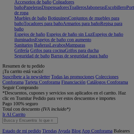
Accesorios de baño
Colgadores
baño
Papeleras
Dispensadores
Toalleros
Jaboneras
Escobillero
Port
de ropa
Muebles de baño
Botiquines
Conjuntos de muebles para
baño
Tocadores para baño
Armarios para baño
Repisa para
baño
Espejos de baño
Espejos de baño sin Luz
Espejos de baño
iluminados
Espejos de baño con aumento
Sanitarios
Bañeras
Lavabos
Mamparas
Grifería
Grifos para cocina
Grifos para ducha
Seguridad de baño
Barras de seguridad para baño
Resumen de tu pedido
¡Tu carrito está vacío!
Suscríbete a la newsletter
Todas las promociones
Colecciones
Conforama
Tarjeta Conforama
Financiación
Catálogos Conforama
Seguir Comprando
*Descuentos, cupones y servicios son aplicados en el carrito. Haz
clic en Tramitar Pedido para ver estos descuentos e importes
Pago 100% seguro
Total con descuento
(IVA incluido*)
Ir Al Carrito
Estado de mi pedido
Tiendas
Ayuda
Blog
App Conforama
Baleares