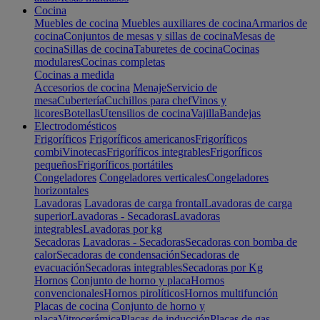
Cocina
Muebles de cocina
Muebles auxiliares de cocina
Armarios de
cocina
Conjuntos de mesas y sillas de cocina
Mesas de
cocina
Sillas de cocina
Taburetes de cocina
Cocinas
modulares
Cocinas completas
Cocinas a medida
Accesorios de cocina
Menaje
Servicio de
mesa
Cubertería
Cuchillos para chef
Vinos y
licores
Botellas
Utensilios de cocina
Vajilla
Bandejas
Electrodomésticos
Frigoríficos
Frigoríficos americanos
Frigoríficos
combi
Vinotecas
Frigoríficos integrables
Frigoríficos
pequeños
Frigoríficos portátiles
Congeladores
Congeladores verticales
Congeladores
horizontales
Lavadoras
Lavadoras de carga frontal
Lavadoras de carga
superior
Lavadoras - Secadoras
Lavadoras
integrables
Lavadoras por kg
Secadoras
Lavadoras - Secadoras
Secadoras con bomba de
calor
Secadoras de condensación
Secadoras de
evacuación
Secadoras integrables
Secadoras por Kg
Hornos
Conjunto de horno y placa
Hornos
convencionales
Hornos pirolíticos
Hornos multifunción
Placas de cocina
Conjunto de horno y
placa
Vitrocerámica
Placas de inducción
Placas de gas