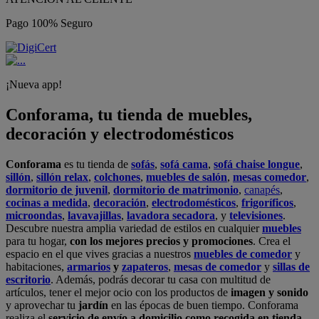
Pago 100% Seguro
¡Nueva app!
Conforama, tu tienda de muebles,
decoración y electrodomésticos
Conforama
es tu tienda de
sofás
,
sofá cama
,
sofá chaise longue
,
sillón
,
sillón relax
,
colchones
,
muebles de salón
,
mesas comedor
,
dormitorio de juvenil
,
dormitorio de matrimonio
,
canapés
,
cocinas a medida
,
decoración
,
electrodomésticos
,
frigoríficos
,
microondas
,
lavavajillas
,
lavadora secadora
, y
televisiones
.
Descubre nuestra amplia variedad de estilos en cualquier
muebles
para tu hogar,
con los mejores precios y promociones
. Crea el
espacio en el que vives gracias a nuestros
muebles de comedor
y
habitaciones,
armarios
y
zapateros
,
mesas de comedor
y
sillas de
escritorio
. Además, podrás decorar tu casa con multitud de
artículos, tener el mejor ocio con los productos de
imagen y sonido
y aprovechar tu
jardín
en las épocas de buen tiempo. Conforama
realiza el
servicio de envío a domicilio como recogida en tienda.