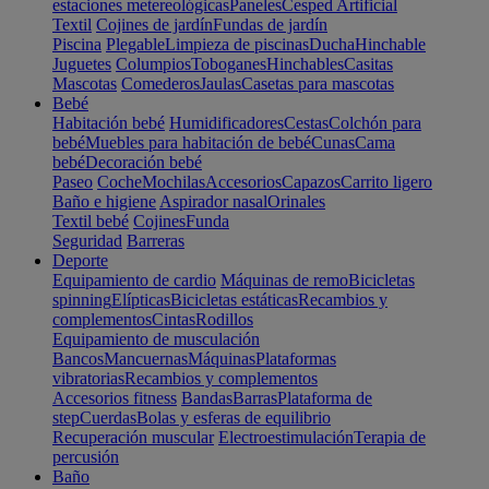
estaciones metereológicas
Paneles
Cesped Artificial
Textil
Cojines de jardín
Fundas de jardín
Piscina
Plegable
Limpieza de piscinas
Ducha
Hinchable
Juguetes
Columpios
Toboganes
Hinchables
Casitas
Mascotas
Comederos
Jaulas
Casetas para mascotas
Bebé
Habitación bebé
Humidificadores
Cestas
Colchón para
bebé
Muebles para habitación de bebé
Cunas
Cama
bebé
Decoración bebé
Paseo
Coche
Mochilas
Accesorios
Capazos
Carrito ligero
Baño e higiene
Aspirador nasal
Orinales
Textil bebé
Cojines
Funda
Seguridad
Barreras
Deporte
Equipamiento de cardio
Máquinas de remo
Bicicletas
spinning
Elípticas
Bicicletas estáticas
Recambios y
complementos
Cintas
Rodillos
Equipamiento de musculación
Bancos
Mancuernas
Máquinas
Plataformas
vibratorias
Recambios y complementos
Accesorios fitness
Bandas
Barras
Plataforma de
step
Cuerdas
Bolas y esferas de equilibrio
Recuperación muscular
Electroestimulación
Terapia de
percusión
Baño