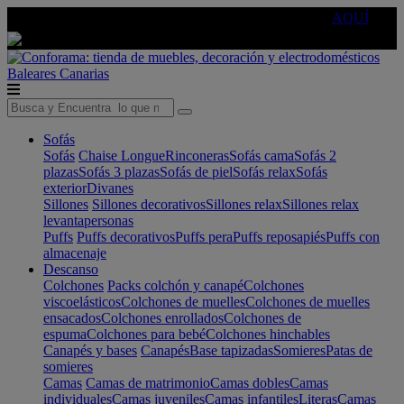
🔵Cambia tu electro con
-10% EXTRA
de descuento ☑️
AQUÍ
Baleares
Canarias
Sofás
Sofás
Chaise Longue
Rinconeras
Sofás cama
Sofás 2
plazas
Sofás 3 plazas
Sofás de piel
Sofás relax
Sofás
exterior
Divanes
Sillones
Sillones decorativos
Sillones relax
Sillones relax
levantapersonas
Puffs
Puffs decorativos
Puffs pera
Puffs reposapiés
Puffs con
almacenaje
Descanso
Colchones
Packs colchón y canapé
Colchones
viscoelásticos
Colchones de muelles
Colchones de muelles
ensacados
Colchones enrollados
Colchones de
espuma
Colchones para bebé
Colchones hinchables
Canapés y bases
Canapés
Base tapizadas
Somieres
Patas de
somieres
Camas
Camas de matrimonio
Camas dobles
Camas
individuales
Camas juveniles
Camas infantiles
Literas
Camas