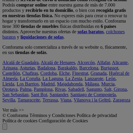
Podrás
comprar online
entre nuestra gama de más de 7.000
productos y
recibirlo en tu domicilio
, o bien con
recogida gratis
en nuestras tiendas física.
No esperes más para crear o renovar tu
hogar y transformarlo en un espacio con mucho estilo. Conforama
tiene 300
tiendas de muebles
físicas distribuidas en
6 países
distintos. Aproveche nuestras ofertas de
sofas baratos
,
colchones
baratos
y
liquidaciones de sofas
.
Conforama solo comercializa a través de su website o, físicamente,
en sus
tiendas de sofás
.
Alcalá de Guadaíra
,
Alcalá de Henares
,
Alcorcón
,
Alfafar
,
Alicante
,
Arinaga
,
Asturias
,
Badalona
,
Barakaldo
,
Barcelona
,
Burjassot
,
Castellón
,
Chafiras
,
Cordoba
,
Elche
,
Finestrat
,
Granada
,
Huércal de
Almería
,
La Coruña
,
La Laguna
,
La Zenia
,
Lanzarote
,
León
,
Lleida
,
Los Barrios
,
Madrid
,
Majadahonda
,
Málaga
,
Murcia
,
Orotava
,
Palma
,
Pamplona
,
Rivas
,
Sabadell
,
Sagunto
,
Salt, Girona
,
San Sebastian
,
Sant Boi
,
Santander
,
Santiago de Compostela
,
Sevilla
,
Tamaraceite
,
Terrassa
,
Viana
,
Vilanova i la Geltrú
,
Zaragoza
Ver más >>
© Conforama
Términos y Condiciones
Política de privacidad
Política de cookies
Configuración de Cookies