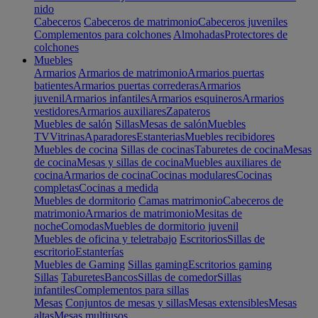
nido
Cabeceros
Cabeceros de matrimonio
Cabeceros juveniles
Complementos para colchones
Almohadas
Protectores de
colchones
Muebles
Armarios
Armarios de matrimonio
Armarios puertas
batientes
Armarios puertas correderas
Armarios
juvenil
Armarios infantiles
Armarios esquineros
Armarios
vestidores
Armarios auxiliares
Zapateros
Muebles de salón
Sillas
Mesas de salón
Muebles
TV
Vitrinas
Aparadores
Estanterias
Muebles recibidores
Muebles de cocina
Sillas de cocinas
Taburetes de cocina
Mesas
de cocina
Mesas y sillas de cocina
Muebles auxiliares de
cocina
Armarios de cocina
Cocinas modulares
Cocinas
completas
Cocinas a medida
Muebles de dormitorio
Camas matrimonio
Cabeceros de
matrimonio
Armarios de matrimonio
Mesitas de
noche
Comodas
Muebles de dormitorio juvenil
Muebles de oficina y teletrabajo
Escritorios
Sillas de
escritorio
Estanterías
Muebles de Gaming
Sillas gaming
Escritorios gaming
Sillas
Taburetes
Bancos
Sillas de comedor
Sillas
infantiles
Complementos para sillas
Mesas
Conjuntos de mesas y sillas
Mesas extensibles
Mesas
altas
Mesas multiusos