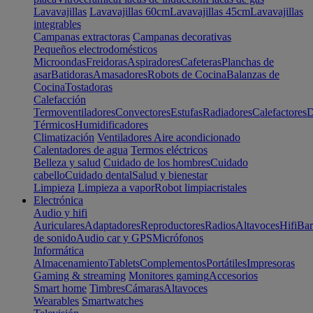
Lavavajillas
Lavavajillas 60cm
Lavavajillas 45cm
Lavavajillas
integrables
Campanas extractoras
Campanas decorativas
Pequeños electrodomésticos
Microondas
Freidoras
Aspiradores
Cafeteras
Planchas de
asar
Batidoras
Amasadores
Robots de Cocina
Balanzas de
Cocina
Tostadoras
Calefacción
Termoventiladores
Convectores
Estufas
Radiadores
Calefactores
D
Térmicos
Humidificadores
Climatización
Ventiladores
Aire acondicionado
Calentadores de agua
Termos eléctricos
Belleza y salud
Cuidado de los hombres
Cuidado
cabello
Cuidado dental
Salud y bienestar
Limpieza
Limpieza a vapor
Robot limpiacristales
Electrónica
Audio y hifi
Auriculares
Adaptadores
Reproductores
Radios
Altavoces
Hifi
Bar
de sonido
Audio car y GPS
Micrófonos
Informática
Almacenamiento
Tablets
Complementos
Portátiles
Impresoras
Gaming & streaming
Monitores gaming
Accesorios
Smart home
Timbres
Cámaras
Altavoces
Wearables
Smartwatches