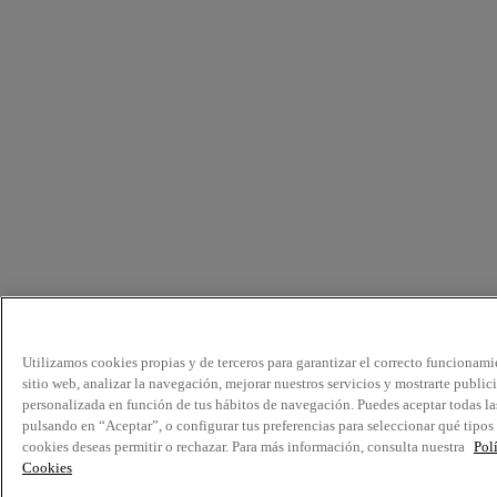
Utilizamos cookies propias y de terceros para garantizar el correcto funcionami
sitio web, analizar la navegación, mejorar nuestros servicios y mostrarte public
personalizada en función de tus hábitos de navegación. Puedes aceptar todas la
pulsando en “Aceptar”, o configurar tus preferencias para seleccionar qué tipos
cookies deseas permitir o rechazar. Para más información, consulta nuestra
Pol
Cookies