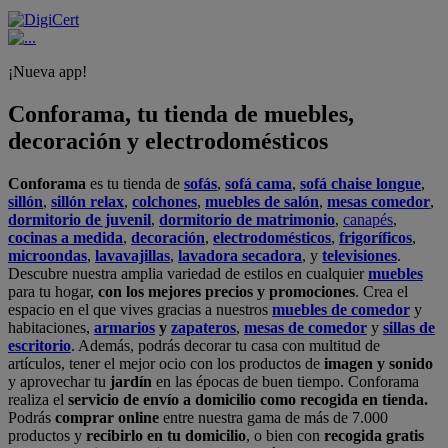
¡Nueva app!
Conforama, tu tienda de muebles,
decoración y electrodomésticos
Conforama
es tu tienda de
sofás
,
sofá cama
,
sofá chaise longue
,
sillón
,
sillón relax
,
colchones
,
muebles de salón
,
mesas comedor
,
dormitorio de juvenil
,
dormitorio de matrimonio
,
canapés
,
cocinas a medida
,
decoración
,
electrodomésticos
,
frigoríficos
,
microondas
,
lavavajillas
,
lavadora secadora
, y
televisiones
.
Descubre nuestra amplia variedad de estilos en cualquier
muebles
para tu hogar,
con los mejores precios y promociones
. Crea el
espacio en el que vives gracias a nuestros
muebles de comedor
y
habitaciones,
armarios
y
zapateros
,
mesas de comedor
y
sillas de
escritorio
. Además, podrás decorar tu casa con multitud de
artículos, tener el mejor ocio con los productos de
imagen y sonido
y aprovechar tu
jardín
en las épocas de buen tiempo. Conforama
realiza el
servicio de envío a domicilio como recogida en tienda.
Podrás
comprar online
entre nuestra gama de más de 7.000
productos y
recibirlo en tu domicilio
, o bien con
recogida gratis