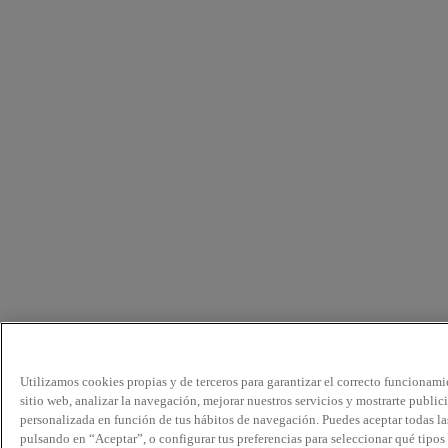
Utilizamos cookies propias y de terceros para garantizar el correcto funcionami
sitio web, analizar la navegación, mejorar nuestros servicios y mostrarte public
personalizada en función de tus hábitos de navegación. Puedes aceptar todas la
pulsando en “Aceptar”, o configurar tus preferencias para seleccionar qué tipos