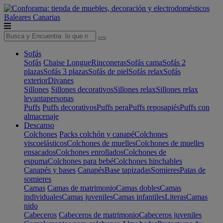
Baleares
Canarias
Sofás
Sofás
Chaise Longue
Rinconeras
Sofás cama
Sofás 2
plazas
Sofás 3 plazas
Sofás de piel
Sofás relax
Sofás
exterior
Divanes
Sillones
Sillones decorativos
Sillones relax
Sillones relax
levantapersonas
Puffs
Puffs decorativos
Puffs pera
Puffs reposapiés
Puffs con
almacenaje
Descanso
Colchones
Packs colchón y canapé
Colchones
viscoelásticos
Colchones de muelles
Colchones de muelles
ensacados
Colchones enrollados
Colchones de
espuma
Colchones para bebé
Colchones hinchables
Canapés y bases
Canapés
Base tapizadas
Somieres
Patas de
somieres
Camas
Camas de matrimonio
Camas dobles
Camas
individuales
Camas juveniles
Camas infantiles
Literas
Camas
nido
Cabeceros
Cabeceros de matrimonio
Cabeceros juveniles