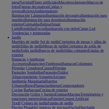
mesa
Navidad
Flores artificiales
Maceteros
Jarrones
Marcos de
fotos
Figuras decorativas
Cajitas y
joyeros
Relojes
Ambientadores
Iluminación
Lámparas
Iluminación decorativa
Iluminación para
muebles
Iluminación para dormitorio
Iluminación
exterior
Guirnaldas
Balizas
Smart
Light
Bombillas
Focos
Iluminación con rieles
Cintas Led
Tendencias y temporadas
Jardín
Muebles de jardín
Set de jardín
Conjuntos de mesas y sillas de
jardín
Sillas de jardín
Mesas de jardín
Conjuntos de sofás de
jardín
Sofás jardín
Bancos de jardín
Sillas colgantes
Estufas de
exterior
Hamacas y tumbonas
Accesorios
Balancines
Tumbonas
Hamacas
Columpios
Pérgolas
Cenadores
Carpas
Pérgolas
Parasoles
Sombrillas
Parasoles
Toldos
Almacenamiento
Armarios
Arcones
Jardinería
Maquinaria
Huertos
Urbanos
Riego
Plantas
Jardineras
Compostadores
Cocina
Barbacoas
Cocina de exterior
Decoración
Grifos y fuentes
Estatuas
Macetas
Termómetros y
estaciones metereológicas
Paneles
Cesped Artificial
Textil
Cojines de jardín
Fundas de jardín
Piscina
Plegable
Limpieza de piscinas
Ducha
Hinchable