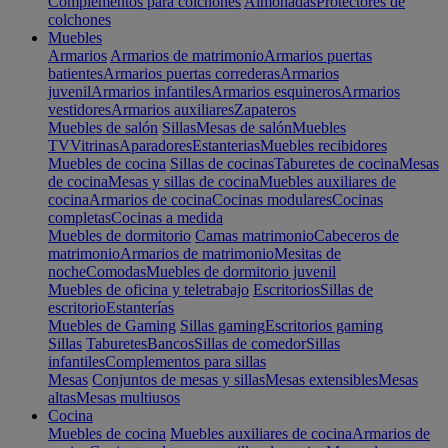
Complementos para colchones
Almohadas
Protectores de
colchones
Muebles
Armarios
Armarios de matrimonio
Armarios puertas
batientes
Armarios puertas correderas
Armarios
juvenil
Armarios infantiles
Armarios esquineros
Armarios
vestidores
Armarios auxiliares
Zapateros
Muebles de salón
Sillas
Mesas de salón
Muebles
TV
Vitrinas
Aparadores
Estanterias
Muebles recibidores
Muebles de cocina
Sillas de cocinas
Taburetes de cocina
Mesas
de cocina
Mesas y sillas de cocina
Muebles auxiliares de
cocina
Armarios de cocina
Cocinas modulares
Cocinas
completas
Cocinas a medida
Muebles de dormitorio
Camas matrimonio
Cabeceros de
matrimonio
Armarios de matrimonio
Mesitas de
noche
Comodas
Muebles de dormitorio juvenil
Muebles de oficina y teletrabajo
Escritorios
Sillas de
escritorio
Estanterías
Muebles de Gaming
Sillas gaming
Escritorios gaming
Sillas
Taburetes
Bancos
Sillas de comedor
Sillas
infantiles
Complementos para sillas
Mesas
Conjuntos de mesas y sillas
Mesas extensibles
Mesas
altas
Mesas multiusos
Cocina
Muebles de cocina
Muebles auxiliares de cocina
Armarios de