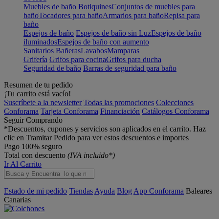
Muebles de baño
Botiquines
Conjuntos de muebles para
baño
Tocadores para baño
Armarios para baño
Repisa para
baño
Espejos de baño
Espejos de baño sin Luz
Espejos de baño
iluminados
Espejos de baño con aumento
Sanitarios
Bañeras
Lavabos
Mamparas
Grifería
Grifos para cocina
Grifos para ducha
Seguridad de baño
Barras de seguridad para baño
Resumen de tu pedido
¡Tu carrito está vacío!
Suscríbete a la newsletter
Todas las promociones
Colecciones
Conforama
Tarjeta Conforama
Financiación
Catálogos Conforama
Seguir Comprando
*Descuentos, cupones y servicios son aplicados en el carrito. Haz
clic en Tramitar Pedido para ver estos descuentos e importes
Pago 100% seguro
Total con descuento
(IVA incluido*)
Ir Al Carrito
Estado de mi pedido
Tiendas
Ayuda
Blog
App Conforama
Baleares
Canarias