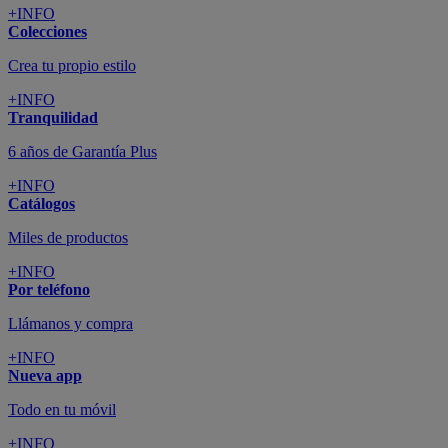
+INFO
Colecciones
Crea tu propio estilo
+INFO
Tranquilidad
6 años de Garantía Plus
+INFO
Catálogos
Miles de productos
+INFO
Por teléfono
Llámanos y compra
+INFO
Nueva app
Todo en tu móvil
+INFO