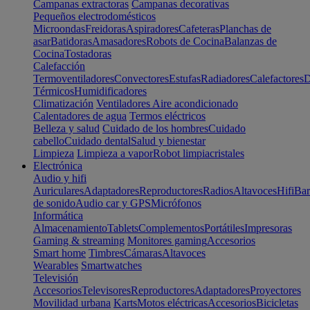
Campanas extractoras
Campanas decorativas
Pequeños electrodomésticos
Microondas
Freidoras
Aspiradores
Cafeteras
Planchas de
asar
Batidoras
Amasadores
Robots de Cocina
Balanzas de
Cocina
Tostadoras
Calefacción
Termoventiladores
Convectores
Estufas
Radiadores
Calefactores
D
Térmicos
Humidificadores
Climatización
Ventiladores
Aire acondicionado
Calentadores de agua
Termos eléctricos
Belleza y salud
Cuidado de los hombres
Cuidado
cabello
Cuidado dental
Salud y bienestar
Limpieza
Limpieza a vapor
Robot limpiacristales
Electrónica
Audio y hifi
Auriculares
Adaptadores
Reproductores
Radios
Altavoces
Hifi
Bar
de sonido
Audio car y GPS
Micrófonos
Informática
Almacenamiento
Tablets
Complementos
Portátiles
Impresoras
Gaming & streaming
Monitores gaming
Accesorios
Smart home
Timbres
Cámaras
Altavoces
Wearables
Smartwatches
Televisión
Accesorios
Televisores
Reproductores
Adaptadores
Proyectores
Movilidad urbana
Karts
Motos eléctricas
Accesorios
Bicicletas