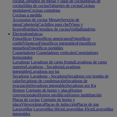
cocina
Conjuntos de mesas y sillas de cocina
Mesas de
cocina
Sillas de cocina
Taburetes de cocina
Cocinas
modulares
Cocinas completas
Cocinas a medida
Accesorios de cocina
Menaje
Servicio de
mesa
Cubertería
Cuchillos para chef
Vinos y
licores
Botellas
Utensilios de cocina
Vajilla
Bandejas
Electrodomésticos
Frigoríficos
Frigoríficos americanos
Frigoríficos
combi
Vinotecas
Frigoríficos integrables
Frigoríficos
pequeños
Frigoríficos portátiles
Congeladores
Congeladores verticales
Congeladores
horizontales
Lavadoras
Lavadoras de carga frontal
Lavadoras de carga
superior
Lavadoras - Secadoras
Lavadoras
integrables
Lavadoras por kg
Secadoras
Lavadoras - Secadoras
Secadoras con bomba de
calor
Secadoras de condensación
Secadoras de
evacuación
Secadoras integrables
Secadoras por Kg
Hornos
Conjunto de horno y placa
Hornos
convencionales
Hornos pirolíticos
Hornos multifunción
Placas de cocina
Conjunto de horno y
placa
Vitrocerámica
Placas de inducción
Placas de gas
Lavavajillas
Lavavajillas 60cm
Lavavajillas 45cm
Lavavajillas
integrables