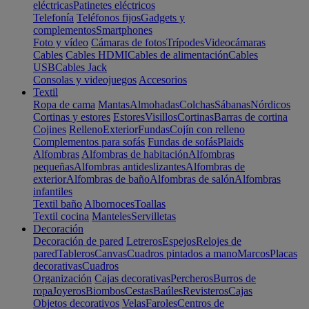
eléctricas
Patinetes eléctricos
Telefonía
Teléfonos fijos
Gadgets y
complementos
Smartphones
Foto y vídeo
Cámaras de fotos
Trípodes
Videocámaras
Cables
Cables HDMI
Cables de alimentación
Cables
USB
Cables Jack
Consolas y videojuegos
Accesorios
Textil
Ropa de cama
Mantas
Almohadas
Colchas
Sábanas
Nórdicos
Cortinas y estores
Estores
Visillos
Cortinas
Barras de cortina
Cojines
Relleno
Exterior
Fundas
Cojín con relleno
Complementos para sofás
Fundas de sofás
Plaids
Alfombras
Alfombras de habitación
Alfombras
pequeñas
Alfombras antideslizantes
Alfombras de
exterior
Alfombras de baño
Alfombras de salón
Alfombras
infantiles
Textil baño
Albornoces
Toallas
Textil cocina
Manteles
Servilletas
Decoración
Decoración de pared
Letreros
Espejos
Relojes de
pared
Tableros
Canvas
Cuadros pintados a mano
Marcos
Placas
decorativas
Cuadros
Organización
Cajas decorativas
Percheros
Burros de
ropa
Joyeros
Biombos
Cestas
Baúles
Revisteros
Cajas
Objetos decorativos
Velas
Faroles
Centros de