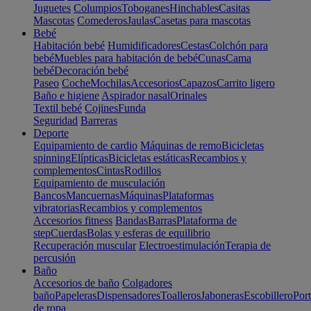
Juguetes
Columpios
Toboganes
Hinchables
Casitas
Mascotas
Comederos
Jaulas
Casetas para mascotas
Bebé
Habitación bebé
Humidificadores
Cestas
Colchón para
bebé
Muebles para habitación de bebé
Cunas
Cama
bebé
Decoración bebé
Paseo
Coche
Mochilas
Accesorios
Capazos
Carrito ligero
Baño e higiene
Aspirador nasal
Orinales
Textil bebé
Cojines
Funda
Seguridad
Barreras
Deporte
Equipamiento de cardio
Máquinas de remo
Bicicletas
spinning
Elípticas
Bicicletas estáticas
Recambios y
complementos
Cintas
Rodillos
Equipamiento de musculación
Bancos
Mancuernas
Máquinas
Plataformas
vibratorias
Recambios y complementos
Accesorios fitness
Bandas
Barras
Plataforma de
step
Cuerdas
Bolas y esferas de equilibrio
Recuperación muscular
Electroestimulación
Terapia de
percusión
Baño
Accesorios de baño
Colgadores
baño
Papeleras
Dispensadores
Toalleros
Jaboneras
Escobillero
Port
de ropa