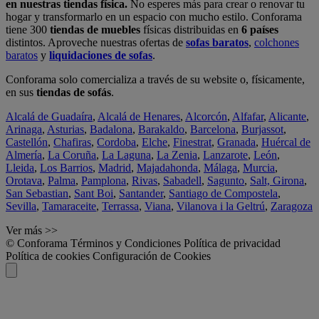
en nuestras tiendas física.
No esperes más para crear o renovar tu
hogar y transformarlo en un espacio con mucho estilo. Conforama
tiene 300
tiendas de muebles
físicas distribuidas en
6 países
distintos. Aproveche nuestras ofertas de
sofas baratos
,
colchones
baratos
y
liquidaciones de sofas
.
Conforama solo comercializa a través de su website o, físicamente,
en sus
tiendas de sofás
.
Alcalá de Guadaíra
,
Alcalá de Henares
,
Alcorcón
,
Alfafar
,
Alicante
,
Arinaga
,
Asturias
,
Badalona
,
Barakaldo
,
Barcelona
,
Burjassot
,
Castellón
,
Chafiras
,
Cordoba
,
Elche
,
Finestrat
,
Granada
,
Huércal de
Almería
,
La Coruña
,
La Laguna
,
La Zenia
,
Lanzarote
,
León
,
Lleida
,
Los Barrios
,
Madrid
,
Majadahonda
,
Málaga
,
Murcia
,
Orotava
,
Palma
,
Pamplona
,
Rivas
,
Sabadell
,
Sagunto
,
Salt, Girona
,
San Sebastian
,
Sant Boi
,
Santander
,
Santiago de Compostela
,
Sevilla
,
Tamaraceite
,
Terrassa
,
Viana
,
Vilanova i la Geltrú
,
Zaragoza
Ver más >>
© Conforama
Términos y Condiciones
Política de privacidad
Política de cookies
Configuración de Cookies