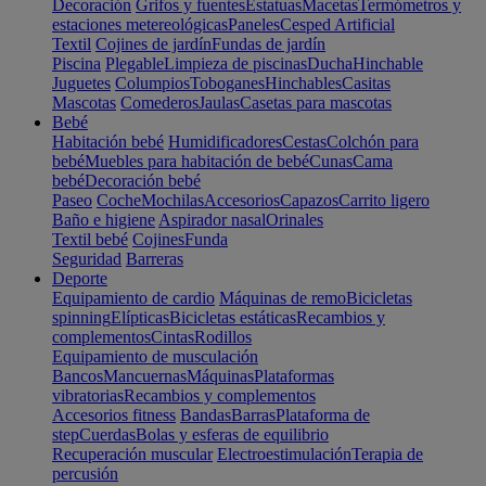
Decoración
Grifos y fuentes
Estatuas
Macetas
Termómetros y
estaciones metereológicas
Paneles
Cesped Artificial
Textil
Cojines de jardín
Fundas de jardín
Piscina
Plegable
Limpieza de piscinas
Ducha
Hinchable
Juguetes
Columpios
Toboganes
Hinchables
Casitas
Mascotas
Comederos
Jaulas
Casetas para mascotas
Bebé
Habitación bebé
Humidificadores
Cestas
Colchón para
bebé
Muebles para habitación de bebé
Cunas
Cama
bebé
Decoración bebé
Paseo
Coche
Mochilas
Accesorios
Capazos
Carrito ligero
Baño e higiene
Aspirador nasal
Orinales
Textil bebé
Cojines
Funda
Seguridad
Barreras
Deporte
Equipamiento de cardio
Máquinas de remo
Bicicletas
spinning
Elípticas
Bicicletas estáticas
Recambios y
complementos
Cintas
Rodillos
Equipamiento de musculación
Bancos
Mancuernas
Máquinas
Plataformas
vibratorias
Recambios y complementos
Accesorios fitness
Bandas
Barras
Plataforma de
step
Cuerdas
Bolas y esferas de equilibrio
Recuperación muscular
Electroestimulación
Terapia de
percusión