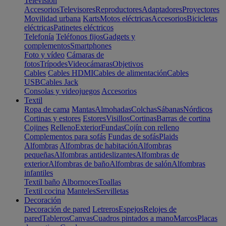
Televisión
Accesorios
Televisores
Reproductores
Adaptadores
Proyectores
Movilidad urbana
Karts
Motos eléctricas
Accesorios
Bicicletas
eléctricas
Patinetes eléctricos
Telefonía
Teléfonos fijos
Gadgets y
complementos
Smartphones
Foto y vídeo
Cámaras de
fotos
Trípodes
Videocámaras
Objetivos
Cables
Cables HDMI
Cables de alimentación
Cables
USB
Cables Jack
Consolas y videojuegos
Accesorios
Textil
Ropa de cama
Mantas
Almohadas
Colchas
Sábanas
Nórdicos
Cortinas y estores
Estores
Visillos
Cortinas
Barras de cortina
Cojines
Relleno
Exterior
Fundas
Cojín con relleno
Complementos para sofás
Fundas de sofás
Plaids
Alfombras
Alfombras de habitación
Alfombras
pequeñas
Alfombras antideslizantes
Alfombras de
exterior
Alfombras de baño
Alfombras de salón
Alfombras
infantiles
Textil baño
Albornoces
Toallas
Textil cocina
Manteles
Servilletas
Decoración
Decoración de pared
Letreros
Espejos
Relojes de
pared
Tableros
Canvas
Cuadros pintados a mano
Marcos
Placas