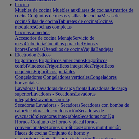
Cocina
Muebles de cocina
Muebles auxiliares de cocina
Armarios de
cocina
Conjuntos de mesas y sillas de cocina
Mesas de
cocina
Sillas de cocina
Taburetes de cocina
Cocinas
modulares
Cocinas completas
Cocinas a medida
Accesorios de cocina
Menaje
Servicio de
mesa
Cubertería
Cuchillos para chef
Vinos y
licores
Botellas
Utensilios de cocina
Vajilla
Bandejas
Electrodomésticos
Frigoríficos
Frigoríficos americanos
Frigoríficos
combi
Vinotecas
Frigoríficos integrables
Frigoríficos
pequeños
Frigoríficos portátiles
Congeladores
Congeladores verticales
Congeladores
horizontales
Lavadoras
Lavadoras de carga frontal
Lavadoras de carga
superior
Lavadoras - Secadoras
Lavadoras
integrables
Lavadoras por kg
Secadoras
Lavadoras - Secadoras
Secadoras con bomba de
calor
Secadoras de condensación
Secadoras de
evacuación
Secadoras integrables
Secadoras por Kg
Hornos
Conjunto de horno y placa
Hornos
convencionales
Hornos pirolíticos
Hornos multifunción
Placas de cocina
Conjunto de horno y
placa
Vitrocerámica
Placas de inducción
Placas de gas