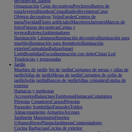
decorativas
Cuadros
Organización
Cajas decorativas
Percheros
Burros de
ropa
Joyeros
Biombos
Cestas
Baúles
Revisteros
Cajas
Objetos decorativos
Velas
Faroles
Centros de
mesa
Navidad
Flores artificiales
Maceteros
Jarrones
Marcos de
fotos
Figuras decorativas
Cajitas y
joyeros
Relojes
Ambientadores
Iluminación
Lámparas
Iluminación decorativa
Iluminación para
muebles
Iluminación para dormitorio
Iluminación
exterior
Guirnaldas
Balizas
Smart
Light
Bombillas
Focos
Iluminación con rieles
Cintas Led
Tendencias y temporadas
Jardín
Muebles de jardín
Set de jardín
Conjuntos de mesas y sillas de
jardín
Sillas de jardín
Mesas de jardín
Conjuntos de sofás de
jardín
Sofás jardín
Bancos de jardín
Sillas colgantes
Estufas de
exterior
Hamacas y tumbonas
Accesorios
Balancines
Tumbonas
Hamacas
Columpios
Pérgolas
Cenadores
Carpas
Pérgolas
Parasoles
Sombrillas
Parasoles
Toldos
Almacenamiento
Armarios
Arcones
Jardinería
Maquinaria
Huertos
Urbanos
Riego
Plantas
Jardineras
Compostadores
Cocina
Barbacoas
Cocina de exterior