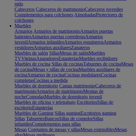
nido
Cabeceros
Cabeceros de matrimonio
Cabeceros juveniles
Complementos para colchones
Almohadas
Protectores de
colchones
Muebles
Armarios
Armarios de matrimonio
Armarios puertas
batientes
Armarios puertas correderas
Armarios
juvenil
Armarios infantiles
Armarios esquineros
Armarios
vestidores
Armarios auxiliares
Zapateros
Muebles de salón
Sillas
Mesas de salón
Muebles
TV
Vitrinas
Aparadores
Estanterias
Muebles recibidores
Muebles de cocina
Sillas de cocinas
Taburetes de cocina
Mesas
de cocina
Mesas y sillas de cocina
Muebles auxiliares de
cocina
Armarios de cocina
Cocinas modulares
Cocinas
completas
Cocinas a medida
Muebles de dormitorio
Camas matrimonio
Cabeceros de
matrimonio
Armarios de matrimonio
Mesitas de
noche
Comodas
Muebles de dormitorio juvenil
Muebles de oficina y teletrabajo
Escritorios
Sillas de
escritorio
Estanterías
Muebles de Gaming
Sillas gaming
Escritorios gaming
Sillas
Taburetes
Bancos
Sillas de comedor
Sillas
infantiles
Complementos para sillas
Mesas
Conjuntos de mesas y sillas
Mesas extensibles
Mesas
altas
Mesas multiusos