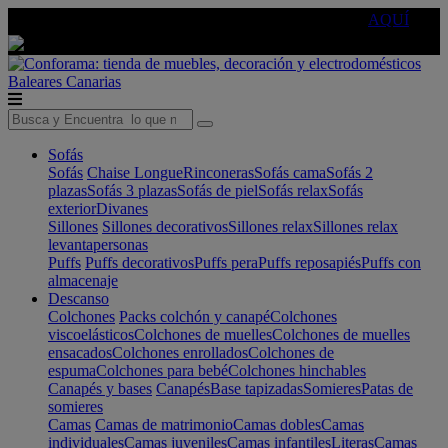
🔵Cambia tu electro con
-10% EXTRA
de descuento ☑️
AQUÍ
Baleares
Canarias
Sofás
Sofás
Chaise Longue
Rinconeras
Sofás cama
Sofás 2
plazas
Sofás 3 plazas
Sofás de piel
Sofás relax
Sofás
exterior
Divanes
Sillones
Sillones decorativos
Sillones relax
Sillones relax
levantapersonas
Puffs
Puffs decorativos
Puffs pera
Puffs reposapiés
Puffs con
almacenaje
Descanso
Colchones
Packs colchón y canapé
Colchones
viscoelásticos
Colchones de muelles
Colchones de muelles
ensacados
Colchones enrollados
Colchones de
espuma
Colchones para bebé
Colchones hinchables
Canapés y bases
Canapés
Base tapizadas
Somieres
Patas de
somieres
Camas
Camas de matrimonio
Camas dobles
Camas
individuales
Camas juveniles
Camas infantiles
Literas
Camas