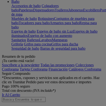
Baño
Accesorios de baño
Colgadores
baño
Papeleras
Dispensadores
Toalleros
Jaboneras
Escobillero
Port
de ropa
Muebles de baño
Botiquines
Conjuntos de muebles para
baño
Tocadores para baño
Armarios para baño
Repisa para
baño
Espejos de baño
Espejos de baño sin Luz
Espejos de baño
iluminados
Espejos de baño con aumento
Sanitarios
Bañeras
Lavabos
Mamparas
Grifería
Grifos para cocina
Grifos para ducha
Seguridad de baño
Barras de seguridad para baño
Resumen de tu pedido
¡Tu carrito está vacío!
Suscríbete a la newsletter
Todas las promociones
Colecciones
Conforama
Tarjeta Conforama
Financiación
Catálogos Conforama
Seguir Comprando
*Descuentos, cupones y servicios son aplicados en el carrito. Haz
clic en Tramitar Pedido para ver estos descuentos e importes
Pago 100% seguro
Total con descuento
(IVA incluido*)
Ir Al Carrito