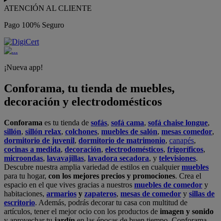
ATENCIÓN AL CLIENTE
Pago 100% Seguro
¡Nueva app!
Conforama, tu tienda de muebles,
decoración y electrodomésticos
Conforama
es tu tienda de
sofás
,
sofá cama
,
sofá chaise longue
,
sillón
,
sillón relax
,
colchones
,
muebles de salón
,
mesas comedor
,
dormitorio de juvenil
,
dormitorio de matrimonio
,
canapés
,
cocinas a medida
,
decoración
,
electrodomésticos
,
frigoríficos
,
microondas
,
lavavajillas
,
lavadora secadora
, y
televisiones
.
Descubre nuestra amplia variedad de estilos en cualquier
muebles
para tu hogar,
con los mejores precios y promociones
. Crea el
espacio en el que vives gracias a nuestros
muebles de comedor
y
habitaciones,
armarios
y
zapateros
,
mesas de comedor
y
sillas de
escritorio
. Además, podrás decorar tu casa con multitud de
artículos, tener el mejor ocio con los productos de
imagen y sonido
y aprovechar tu
jardín
en las épocas de buen tiempo. Conforama