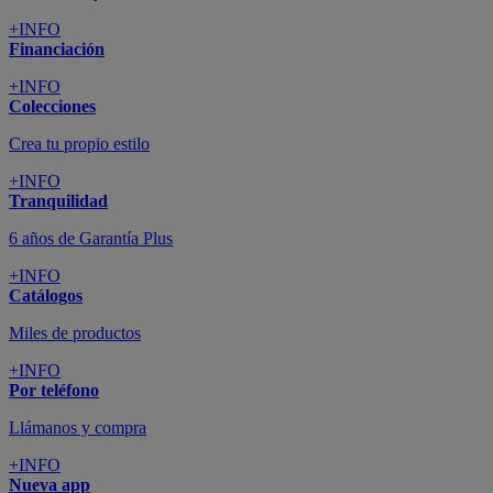
+INFO
Financiación
+INFO
Colecciones
Crea tu propio estilo
+INFO
Tranquilidad
6 años de Garantía Plus
+INFO
Catálogos
Miles de productos
+INFO
Por teléfono
Llámanos y compra
+INFO
Nueva app