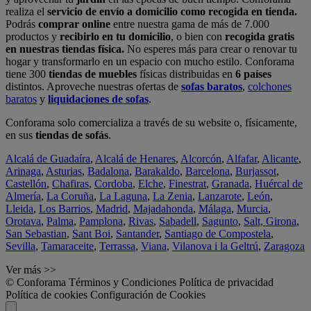
realiza el
servicio de envío a domicilio como recogida en tienda.
Podrás
comprar online
entre nuestra gama de más de 7.000
productos y
recibirlo en tu domicilio
, o bien con
recogida gratis
en nuestras tiendas física.
No esperes más para crear o renovar tu
hogar y transformarlo en un espacio con mucho estilo. Conforama
tiene 300
tiendas de muebles
físicas distribuidas en
6 países
distintos. Aproveche nuestras ofertas de
sofas baratos
,
colchones
baratos
y
liquidaciones de sofas
.
Conforama solo comercializa a través de su website o, físicamente,
en sus
tiendas de sofás
.
Alcalá de Guadaíra
,
Alcalá de Henares
,
Alcorcón
,
Alfafar
,
Alicante
,
Arinaga
,
Asturias
,
Badalona
,
Barakaldo
,
Barcelona
,
Burjassot
,
Castellón
,
Chafiras
,
Cordoba
,
Elche
,
Finestrat
,
Granada
,
Huércal de
Almería
,
La Coruña
,
La Laguna
,
La Zenia
,
Lanzarote
,
León
,
Lleida
,
Los Barrios
,
Madrid
,
Majadahonda
,
Málaga
,
Murcia
,
Orotava
,
Palma
,
Pamplona
,
Rivas
,
Sabadell
,
Sagunto
,
Salt, Girona
,
San Sebastian
,
Sant Boi
,
Santander
,
Santiago de Compostela
,
Sevilla
,
Tamaraceite
,
Terrassa
,
Viana
,
Vilanova i la Geltrú
,
Zaragoza
Ver más >>
© Conforama
Términos y Condiciones
Política de privacidad
Política de cookies
Configuración de Cookies