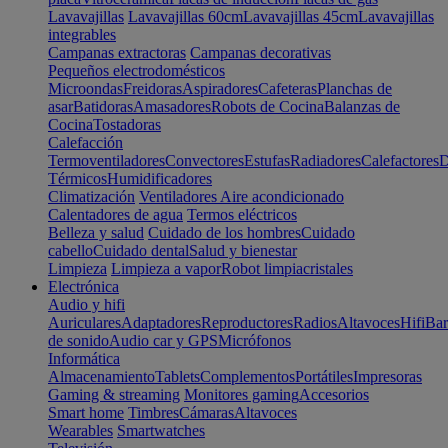
Lavavajillas
Lavavajillas 60cm
Lavavajillas 45cm
Lavavajillas
integrables
Campanas extractoras
Campanas decorativas
Pequeños electrodomésticos
Microondas
Freidoras
Aspiradores
Cafeteras
Planchas de
asar
Batidoras
Amasadores
Robots de Cocina
Balanzas de
Cocina
Tostadoras
Calefacción
Termoventiladores
Convectores
Estufas
Radiadores
Calefactores
D
Térmicos
Humidificadores
Climatización
Ventiladores
Aire acondicionado
Calentadores de agua
Termos eléctricos
Belleza y salud
Cuidado de los hombres
Cuidado
cabello
Cuidado dental
Salud y bienestar
Limpieza
Limpieza a vapor
Robot limpiacristales
Electrónica
Audio y hifi
Auriculares
Adaptadores
Reproductores
Radios
Altavoces
Hifi
Bar
de sonido
Audio car y GPS
Micrófonos
Informática
Almacenamiento
Tablets
Complementos
Portátiles
Impresoras
Gaming & streaming
Monitores gaming
Accesorios
Smart home
Timbres
Cámaras
Altavoces
Wearables
Smartwatches