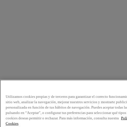
Utilizamos cookies propias y de terceros para garantizar el correcto funcionami
sitio web, analizar la navegación, mejorar nuestros servicios y mostrarte public
personalizada en función de tus hábitos de navegación. Puedes aceptar todas la
pulsando en “Aceptar”, o configurar tus preferencias para seleccionar qué tipos
cookies deseas permitir o rechazar. Para más información, consulta nuestra
Pol
Cookies