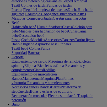
estaciones metereológicas
Paneles
Cesped Artificial
Textil
Cojines de jardín
Fundas de jardín
Piscina
Plegable
Limpieza de piscinas
Ducha
Hinchable
Juguetes
Columpios
Toboganes
Hinchables
Casitas
Mascotas
Comederos
Jaulas
Casetas para mascotas
Bebé
Habitación bebé
Humidificadores
Cestas
Colchón para
bebé
Muebles para habitación de bebé
Cunas
Cama
bebé
Decoración bebé
Paseo
Coche
Mochilas
Accesorios
Capazos
Carrito ligero
Baño e higiene
Aspirador nasal
Orinales
Textil bebé
Cojines
Funda
Seguridad
Barreras
Deporte
Equipamiento de cardio
Máquinas de remo
Bicicletas
spinning
Elípticas
Bicicletas estáticas
Recambios y
complementos
Cintas
Rodillos
Equipamiento de musculación
Bancos
Mancuernas
Máquinas
Plataformas
vibratorias
Recambios y complementos
Accesorios fitness
Bandas
Barras
Plataforma de
step
Cuerdas
Bolas y esferas de equilibrio
Recuperación muscular
Electroestimulación
Terapia de
percusión
Baño