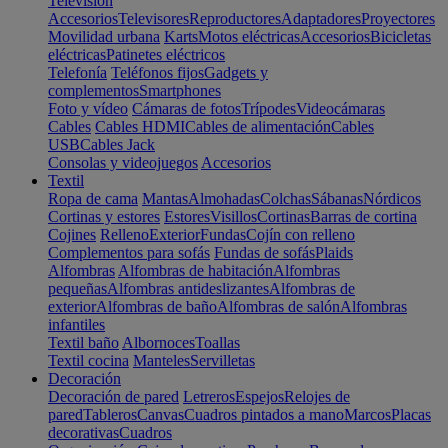
Televisión
Accesorios
Televisores
Reproductores
Adaptadores
Proyectores
Movilidad urbana
Karts
Motos eléctricas
Accesorios
Bicicletas
eléctricas
Patinetes eléctricos
Telefonía
Teléfonos fijos
Gadgets y
complementos
Smartphones
Foto y vídeo
Cámaras de fotos
Trípodes
Videocámaras
Cables
Cables HDMI
Cables de alimentación
Cables
USB
Cables Jack
Consolas y videojuegos
Accesorios
Textil
Ropa de cama
Mantas
Almohadas
Colchas
Sábanas
Nórdicos
Cortinas y estores
Estores
Visillos
Cortinas
Barras de cortina
Cojines
Relleno
Exterior
Fundas
Cojín con relleno
Complementos para sofás
Fundas de sofás
Plaids
Alfombras
Alfombras de habitación
Alfombras
pequeñas
Alfombras antideslizantes
Alfombras de
exterior
Alfombras de baño
Alfombras de salón
Alfombras
infantiles
Textil baño
Albornoces
Toallas
Textil cocina
Manteles
Servilletas
Decoración
Decoración de pared
Letreros
Espejos
Relojes de
pared
Tableros
Canvas
Cuadros pintados a mano
Marcos
Placas
decorativas
Cuadros