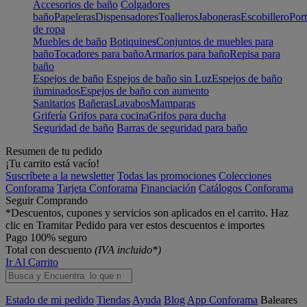
Accesorios de baño
Colgadores
baño
Papeleras
Dispensadores
Toalleros
Jaboneras
Escobillero
Port
de ropa
Muebles de baño
Botiquines
Conjuntos de muebles para
baño
Tocadores para baño
Armarios para baño
Repisa para
baño
Espejos de baño
Espejos de baño sin Luz
Espejos de baño
iluminados
Espejos de baño con aumento
Sanitarios
Bañeras
Lavabos
Mamparas
Grifería
Grifos para cocina
Grifos para ducha
Seguridad de baño
Barras de seguridad para baño
Resumen de tu pedido
¡Tu carrito está vacío!
Suscríbete a la newsletter
Todas las promociones
Colecciones
Conforama
Tarjeta Conforama
Financiación
Catálogos Conforama
Seguir Comprando
*Descuentos, cupones y servicios son aplicados en el carrito. Haz
clic en Tramitar Pedido para ver estos descuentos e importes
Pago 100% seguro
Total con descuento
(IVA incluido*)
Ir Al Carrito
Estado de mi pedido
Tiendas
Ayuda
Blog
App Conforama
Baleares