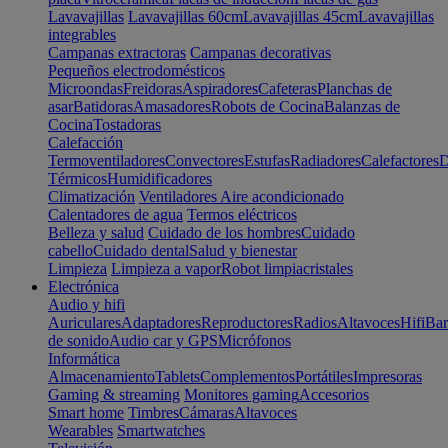
Lavavajillas
Lavavajillas 60cm
Lavavajillas 45cm
Lavavajillas
integrables
Campanas extractoras
Campanas decorativas
Pequeños electrodomésticos
Microondas
Freidoras
Aspiradores
Cafeteras
Planchas de
asar
Batidoras
Amasadores
Robots de Cocina
Balanzas de
Cocina
Tostadoras
Calefacción
Termoventiladores
Convectores
Estufas
Radiadores
Calefactores
D
Térmicos
Humidificadores
Climatización
Ventiladores
Aire acondicionado
Calentadores de agua
Termos eléctricos
Belleza y salud
Cuidado de los hombres
Cuidado
cabello
Cuidado dental
Salud y bienestar
Limpieza
Limpieza a vapor
Robot limpiacristales
Electrónica
Audio y hifi
Auriculares
Adaptadores
Reproductores
Radios
Altavoces
Hifi
Bar
de sonido
Audio car y GPS
Micrófonos
Informática
Almacenamiento
Tablets
Complementos
Portátiles
Impresoras
Gaming & streaming
Monitores gaming
Accesorios
Smart home
Timbres
Cámaras
Altavoces
Wearables
Smartwatches