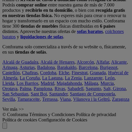
Podrás
comprar online
entre nuestra gama de más de 7.000
productos y
recibirlo en tu domicilio
, o bien con
recogida gratis
en nuestras tiendas física.
No esperes más para crear o renovar tu
hogar y transformarlo en un espacio con mucho estilo. Conforama
tiene 300
tiendas de muebles
físicas distribuidas en
6 países
distintos. Aproveche nuestras ofertas de
sofas baratos
,
colchones
baratos
y
liquidaciones de sofas
.
Conforama solo comercializa a través de su website o, físicamente,
en sus
tiendas de sofás
.
Alcalá de Guadaíra
,
Alcalá de Henares
,
Alcorcón
,
Alfafar
,
Alicante
,
Arinaga
,
Asturias
,
Badalona
,
Barakaldo
,
Barcelona
,
Burjassot
,
Castellón
,
Chafiras
,
Cordoba
,
Elche
,
Finestrat
,
Granada
,
Huércal de
Almería
,
La Coruña
,
La Laguna
,
La Zenia
,
Lanzarote
,
León
,
Lleida
,
Los Barrios
,
Madrid
,
Majadahonda
,
Málaga
,
Murcia
,
Orotava
,
Palma
,
Pamplona
,
Rivas
,
Sabadell
,
Sagunto
,
Salt, Girona
,
San Sebastian
,
Sant Boi
,
Santander
,
Santiago de Compostela
,
Sevilla
,
Tamaraceite
,
Terrassa
,
Viana
,
Vilanova i la Geltrú
,
Zaragoza
Ver más >>
© Conforama
Términos y Condiciones
Política de privacidad
Política de cookies
Configuración de Cookies