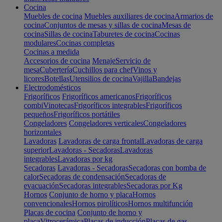
Cocina
Muebles de cocina
Muebles auxiliares de cocina
Armarios de
cocina
Conjuntos de mesas y sillas de cocina
Mesas de
cocina
Sillas de cocina
Taburetes de cocina
Cocinas
modulares
Cocinas completas
Cocinas a medida
Accesorios de cocina
Menaje
Servicio de
mesa
Cubertería
Cuchillos para chef
Vinos y
licores
Botellas
Utensilios de cocina
Vajilla
Bandejas
Electrodomésticos
Frigoríficos
Frigoríficos americanos
Frigoríficos
combi
Vinotecas
Frigoríficos integrables
Frigoríficos
pequeños
Frigoríficos portátiles
Congeladores
Congeladores verticales
Congeladores
horizontales
Lavadoras
Lavadoras de carga frontal
Lavadoras de carga
superior
Lavadoras - Secadoras
Lavadoras
integrables
Lavadoras por kg
Secadoras
Lavadoras - Secadoras
Secadoras con bomba de
calor
Secadoras de condensación
Secadoras de
evacuación
Secadoras integrables
Secadoras por Kg
Hornos
Conjunto de horno y placa
Hornos
convencionales
Hornos pirolíticos
Hornos multifunción
Placas de cocina
Conjunto de horno y
placa
Vitrocerámica
Placas de inducción
Placas de gas