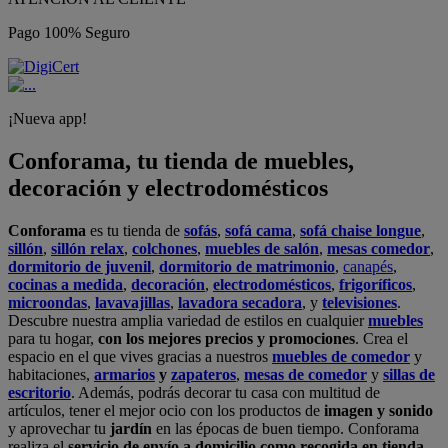
Pago 100% Seguro
¡Nueva app!
Conforama, tu tienda de muebles,
decoración y electrodomésticos
Conforama
es tu tienda de
sofás
,
sofá cama
,
sofá chaise longue
,
sillón
,
sillón relax
,
colchones
,
muebles de salón
,
mesas comedor
,
dormitorio de juvenil
,
dormitorio de matrimonio
,
canapés
,
cocinas a medida
,
decoración
,
electrodomésticos
,
frigoríficos
,
microondas
,
lavavajillas
,
lavadora secadora
, y
televisiones
.
Descubre nuestra amplia variedad de estilos en cualquier
muebles
para tu hogar,
con los mejores precios y promociones
. Crea el
espacio en el que vives gracias a nuestros
muebles de comedor
y
habitaciones,
armarios
y
zapateros
,
mesas de comedor
y
sillas de
escritorio
. Además, podrás decorar tu casa con multitud de
artículos, tener el mejor ocio con los productos de
imagen y sonido
y aprovechar tu
jardín
en las épocas de buen tiempo. Conforama
realiza el
servicio de envío a domicilio como recogida en tienda.