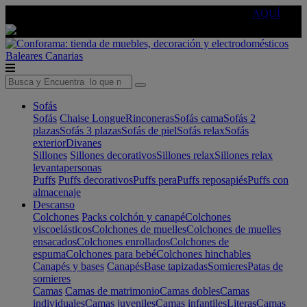
🔵Cambia tu electro con
-10% EXTRA
de descuento ☑️
AQUÍ
Baleares
Canarias
Sofás
Sofás
Chaise Longue
Rinconeras
Sofás cama
Sofás 2
plazas
Sofás 3 plazas
Sofás de piel
Sofás relax
Sofás
exterior
Divanes
Sillones
Sillones decorativos
Sillones relax
Sillones relax
levantapersonas
Puffs
Puffs decorativos
Puffs pera
Puffs reposapiés
Puffs con
almacenaje
Descanso
Colchones
Packs colchón y canapé
Colchones
viscoelásticos
Colchones de muelles
Colchones de muelles
ensacados
Colchones enrollados
Colchones de
espuma
Colchones para bebé
Colchones hinchables
Canapés y bases
Canapés
Base tapizadas
Somieres
Patas de
somieres
Camas
Camas de matrimonio
Camas dobles
Camas
individuales
Camas juveniles
Camas infantiles
Literas
Camas