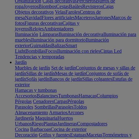
Organización
Cajas decorativas
Percheros
Burros de
ropa
Joyeros
Biombos
Cestas
Baúles
Revisteros
Cajas
Objetos decorativos
Velas
Faroles
Centros de
mesa
Navidad
Flores artificiales
Maceteros
Jarrones
Marcos de
fotos
Figuras decorativas
Cajitas y
joyeros
Relojes
Ambientadores
Iluminación
Lámparas
Iluminación decorativa
Iluminación para
muebles
Iluminación para dormitorio
Iluminación
exterior
Guirnaldas
Balizas
Smart
Light
Bombillas
Focos
Iluminación con rieles
Cintas Led
Tendencias y temporadas
Jardín
Muebles de jardín
Set de jardín
Conjuntos de mesas y sillas de
jardín
Sillas de jardín
Mesas de jardín
Conjuntos de sofás de
jardín
Sofás jardín
Bancos de jardín
Sillas colgantes
Estufas de
exterior
Hamacas y tumbonas
Accesorios
Balancines
Tumbonas
Hamacas
Columpios
Pérgolas
Cenadores
Carpas
Pérgolas
Parasoles
Sombrillas
Parasoles
Toldos
Almacenamiento
Armarios
Arcones
Jardinería
Maquinaria
Huertos
Urbanos
Riego
Plantas
Jardineras
Compostadores
Cocina
Barbacoas
Cocina de exterior
Decoración
Grifos y fuentes
Estatuas
Macetas
Termómetros y