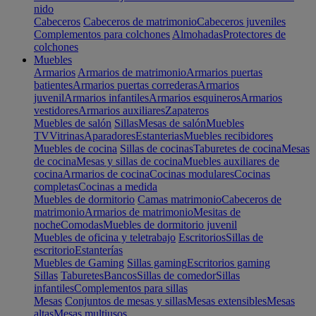
nido
Cabeceros
Cabeceros de matrimonio
Cabeceros juveniles
Complementos para colchones
Almohadas
Protectores de
colchones
Muebles
Armarios
Armarios de matrimonio
Armarios puertas
batientes
Armarios puertas correderas
Armarios
juvenil
Armarios infantiles
Armarios esquineros
Armarios
vestidores
Armarios auxiliares
Zapateros
Muebles de salón
Sillas
Mesas de salón
Muebles
TV
Vitrinas
Aparadores
Estanterias
Muebles recibidores
Muebles de cocina
Sillas de cocinas
Taburetes de cocina
Mesas
de cocina
Mesas y sillas de cocina
Muebles auxiliares de
cocina
Armarios de cocina
Cocinas modulares
Cocinas
completas
Cocinas a medida
Muebles de dormitorio
Camas matrimonio
Cabeceros de
matrimonio
Armarios de matrimonio
Mesitas de
noche
Comodas
Muebles de dormitorio juvenil
Muebles de oficina y teletrabajo
Escritorios
Sillas de
escritorio
Estanterías
Muebles de Gaming
Sillas gaming
Escritorios gaming
Sillas
Taburetes
Bancos
Sillas de comedor
Sillas
infantiles
Complementos para sillas
Mesas
Conjuntos de mesas y sillas
Mesas extensibles
Mesas
altas
Mesas multiusos