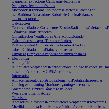
Campanas extractoras
Campanas decorativas
Pequeños electrodomésticos
Microondas
Freidoras
Aspiradores
Cafeteras
Planchas de
asar
Batidoras
Amasadores
Robots de Cocina
Balanzas de
Cocina
Tostadoras
Calefacción
Termoventiladores
Convectores
Estufas
Radiadores
Calefactores
D
Térmicos
Humidificadores
Climatización
Ventiladores
Aire acondicionado
Calentadores de agua
Termos eléctricos
Belleza y salud
Cuidado de los hombres
Cuidado
cabello
Cuidado dental
Salud y bienestar
Limpieza
Limpieza a vapor
Robot limpiacristales
Electrónica
Audio y hifi
Auriculares
Adaptadores
Reproductores
Radios
Altavoces
Hifi
Bar
de sonido
Audio car y GPS
Micrófonos
Informática
Almacenamiento
Tablets
Complementos
Portátiles
Impresoras
Gaming & streaming
Monitores gaming
Accesorios
Smart home
Timbres
Cámaras
Altavoces
Wearables
Smartwatches
Televisión
Accesorios
Televisores
Reproductores
Adaptadores
Proyectores
Movilidad urbana
Karts
Motos eléctricas
Accesorios
Bicicletas