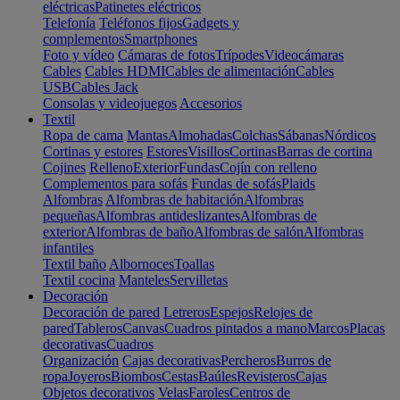
eléctricas
Patinetes eléctricos
Telefonía
Teléfonos fijos
Gadgets y
complementos
Smartphones
Foto y vídeo
Cámaras de fotos
Trípodes
Videocámaras
Cables
Cables HDMI
Cables de alimentación
Cables
USB
Cables Jack
Consolas y videojuegos
Accesorios
Textil
Ropa de cama
Mantas
Almohadas
Colchas
Sábanas
Nórdicos
Cortinas y estores
Estores
Visillos
Cortinas
Barras de cortina
Cojines
Relleno
Exterior
Fundas
Cojín con relleno
Complementos para sofás
Fundas de sofás
Plaids
Alfombras
Alfombras de habitación
Alfombras
pequeñas
Alfombras antideslizantes
Alfombras de
exterior
Alfombras de baño
Alfombras de salón
Alfombras
infantiles
Textil baño
Albornoces
Toallas
Textil cocina
Manteles
Servilletas
Decoración
Decoración de pared
Letreros
Espejos
Relojes de
pared
Tableros
Canvas
Cuadros pintados a mano
Marcos
Placas
decorativas
Cuadros
Organización
Cajas decorativas
Percheros
Burros de
ropa
Joyeros
Biombos
Cestas
Baúles
Revisteros
Cajas
Objetos decorativos
Velas
Faroles
Centros de