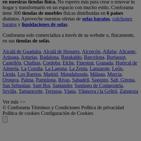
en nuestras tiendas física.
No esperes más para crear o renovar tu
hogar y transformarlo en un espacio con mucho estilo. Conforama
tiene 300
tiendas de muebles
físicas distribuidas en
6 países
distintos. Aproveche nuestras ofertas de
sofas baratos
,
colchones
baratos
y
liquidaciones de sofas
.
Conforama solo comercializa a través de su website o, físicamente,
en sus
tiendas de sofás
.
Alcalá de Guadaíra
,
Alcalá de Henares
,
Alcorcón
,
Alfafar
,
Alicante
,
Arinaga
,
Asturias
,
Badalona
,
Barakaldo
,
Barcelona
,
Burjassot
,
Castellón
,
Chafiras
,
Cordoba
,
Elche
,
Finestrat
,
Granada
,
Huércal de
Almería
,
La Coruña
,
La Laguna
,
La Zenia
,
Lanzarote
,
León
,
Lleida
,
Los Barrios
,
Madrid
,
Majadahonda
,
Málaga
,
Murcia
,
Orotava
,
Palma
,
Pamplona
,
Rivas
,
Sabadell
,
Sagunto
,
Salt, Girona
,
San Sebastian
,
Sant Boi
,
Santander
,
Santiago de Compostela
,
Sevilla
,
Tamaraceite
,
Terrassa
,
Viana
,
Vilanova i la Geltrú
,
Zaragoza
Ver más >>
© Conforama
Términos y Condiciones
Política de privacidad
Política de cookies
Configuración de Cookies