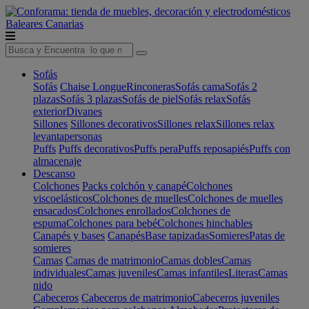
Baleares
Canarias
Sofás
Sofás
Chaise Longue
Rinconeras
Sofás cama
Sofás 2
plazas
Sofás 3 plazas
Sofás de piel
Sofás relax
Sofás
exterior
Divanes
Sillones
Sillones decorativos
Sillones relax
Sillones relax
levantapersonas
Puffs
Puffs decorativos
Puffs pera
Puffs reposapiés
Puffs con
almacenaje
Descanso
Colchones
Packs colchón y canapé
Colchones
viscoelásticos
Colchones de muelles
Colchones de muelles
ensacados
Colchones enrollados
Colchones de
espuma
Colchones para bebé
Colchones hinchables
Canapés y bases
Canapés
Base tapizadas
Somieres
Patas de
somieres
Camas
Camas de matrimonio
Camas dobles
Camas
individuales
Camas juveniles
Camas infantiles
Literas
Camas
nido
Cabeceros
Cabeceros de matrimonio
Cabeceros juveniles