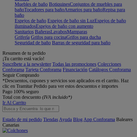
Muebles de baño
Botiquines
Conjuntos de muebles para
baño
Tocadores para baño
Armarios para baño
Repisa para
baño
Espejos de baño
Espejos de baño sin Luz
Espejos de baño
iluminados
Espejos de baño con aumento
Sanitarios
Bañeras
Lavabos
Mamparas
Grifería
Grifos para cocina
Grifos para ducha
Seguridad de baño
Barras de seguridad para baño
Resumen de tu pedido
¡Tu carrito está vacío!
Suscríbete a la newsletter
Todas las promociones
Colecciones
Conforama
Tarjeta Conforama
Financiación
Catálogos Conforama
Seguir Comprando
*Descuentos, cupones y servicios son aplicados en el carrito. Haz
clic en Tramitar Pedido para ver estos descuentos e importes
Pago 100% seguro
Total con descuento
(IVA incluido*)
Ir Al Carrito
Estado de mi pedido
Tiendas
Ayuda
Blog
App Conforama
Baleares
Canarias