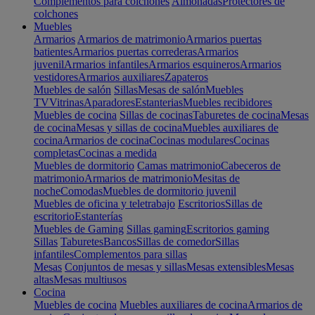
Complementos para colchones
Almohadas
Protectores de
colchones
Muebles
Armarios
Armarios de matrimonio
Armarios puertas
batientes
Armarios puertas correderas
Armarios
juvenil
Armarios infantiles
Armarios esquineros
Armarios
vestidores
Armarios auxiliares
Zapateros
Muebles de salón
Sillas
Mesas de salón
Muebles
TV
Vitrinas
Aparadores
Estanterias
Muebles recibidores
Muebles de cocina
Sillas de cocinas
Taburetes de cocina
Mesas
de cocina
Mesas y sillas de cocina
Muebles auxiliares de
cocina
Armarios de cocina
Cocinas modulares
Cocinas
completas
Cocinas a medida
Muebles de dormitorio
Camas matrimonio
Cabeceros de
matrimonio
Armarios de matrimonio
Mesitas de
noche
Comodas
Muebles de dormitorio juvenil
Muebles de oficina y teletrabajo
Escritorios
Sillas de
escritorio
Estanterías
Muebles de Gaming
Sillas gaming
Escritorios gaming
Sillas
Taburetes
Bancos
Sillas de comedor
Sillas
infantiles
Complementos para sillas
Mesas
Conjuntos de mesas y sillas
Mesas extensibles
Mesas
altas
Mesas multiusos
Cocina
Muebles de cocina
Muebles auxiliares de cocina
Armarios de