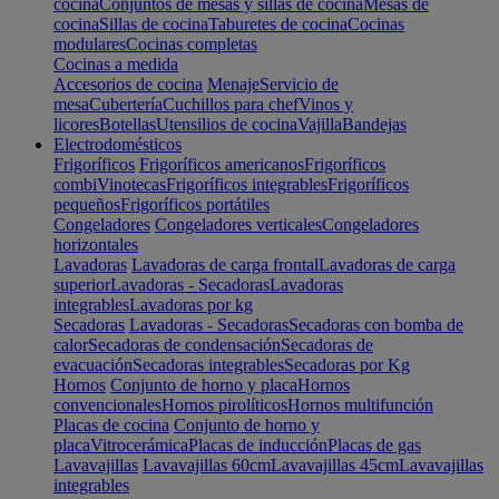
cocina
Conjuntos de mesas y sillas de cocina
Mesas de
cocina
Sillas de cocina
Taburetes de cocina
Cocinas
modulares
Cocinas completas
Cocinas a medida
Accesorios de cocina
Menaje
Servicio de
mesa
Cubertería
Cuchillos para chef
Vinos y
licores
Botellas
Utensilios de cocina
Vajilla
Bandejas
Electrodomésticos
Frigoríficos
Frigoríficos americanos
Frigoríficos
combi
Vinotecas
Frigoríficos integrables
Frigoríficos
pequeños
Frigoríficos portátiles
Congeladores
Congeladores verticales
Congeladores
horizontales
Lavadoras
Lavadoras de carga frontal
Lavadoras de carga
superior
Lavadoras - Secadoras
Lavadoras
integrables
Lavadoras por kg
Secadoras
Lavadoras - Secadoras
Secadoras con bomba de
calor
Secadoras de condensación
Secadoras de
evacuación
Secadoras integrables
Secadoras por Kg
Hornos
Conjunto de horno y placa
Hornos
convencionales
Hornos pirolíticos
Hornos multifunción
Placas de cocina
Conjunto de horno y
placa
Vitrocerámica
Placas de inducción
Placas de gas
Lavavajillas
Lavavajillas 60cm
Lavavajillas 45cm
Lavavajillas
integrables