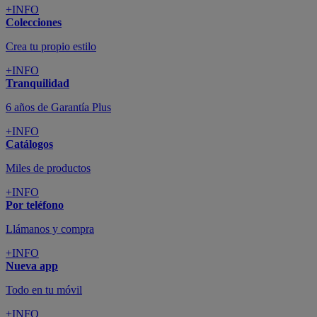
+INFO
Colecciones
Crea tu propio estilo
+INFO
Tranquilidad
6 años de Garantía Plus
+INFO
Catálogos
Miles de productos
+INFO
Por teléfono
Llámanos y compra
+INFO
Nueva app
Todo en tu móvil
+INFO