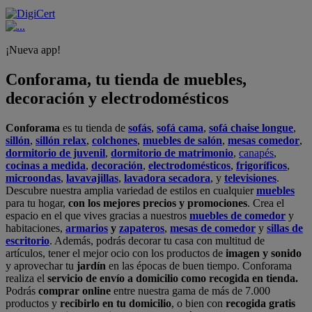
¡Nueva app!
Conforama, tu tienda de muebles,
decoración y electrodomésticos
Conforama
es tu tienda de
sofás
,
sofá cama
,
sofá chaise longue
,
sillón
,
sillón relax
,
colchones
,
muebles de salón
,
mesas comedor
,
dormitorio de juvenil
,
dormitorio de matrimonio
,
canapés
,
cocinas a medida
,
decoración
,
electrodomésticos
,
frigoríficos
,
microondas
,
lavavajillas
,
lavadora secadora
, y
televisiones
.
Descubre nuestra amplia variedad de estilos en cualquier
muebles
para tu hogar,
con los mejores precios y promociones
. Crea el
espacio en el que vives gracias a nuestros
muebles de comedor
y
habitaciones,
armarios
y
zapateros
,
mesas de comedor
y
sillas de
escritorio
. Además, podrás decorar tu casa con multitud de
artículos, tener el mejor ocio con los productos de
imagen y sonido
y aprovechar tu
jardín
en las épocas de buen tiempo. Conforama
realiza el
servicio de envío a domicilio como recogida en tienda.
Podrás
comprar online
entre nuestra gama de más de 7.000
productos y
recibirlo en tu domicilio
, o bien con
recogida gratis