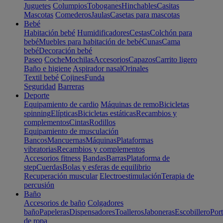
Juguetes
Columpios
Toboganes
Hinchables
Casitas
Mascotas
Comederos
Jaulas
Casetas para mascotas
Bebé
Habitación bebé
Humidificadores
Cestas
Colchón para
bebé
Muebles para habitación de bebé
Cunas
Cama
bebé
Decoración bebé
Paseo
Coche
Mochilas
Accesorios
Capazos
Carrito ligero
Baño e higiene
Aspirador nasal
Orinales
Textil bebé
Cojines
Funda
Seguridad
Barreras
Deporte
Equipamiento de cardio
Máquinas de remo
Bicicletas
spinning
Elípticas
Bicicletas estáticas
Recambios y
complementos
Cintas
Rodillos
Equipamiento de musculación
Bancos
Mancuernas
Máquinas
Plataformas
vibratorias
Recambios y complementos
Accesorios fitness
Bandas
Barras
Plataforma de
step
Cuerdas
Bolas y esferas de equilibrio
Recuperación muscular
Electroestimulación
Terapia de
percusión
Baño
Accesorios de baño
Colgadores
baño
Papeleras
Dispensadores
Toalleros
Jaboneras
Escobillero
Port
de ropa