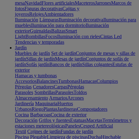
mesa
Navidad
Flores artificiales
Maceteros
Jarrones
Marcos de
fotos
Figuras decorativas
Cajitas y
joyeros
Relojes
Ambientadores
Iluminación
Lámparas
Iluminación decorativa
Iluminación para
muebles
Iluminación para dormitorio
Iluminación
exterior
Guirnaldas
Balizas
Smart
Light
Bombillas
Focos
Iluminación con rieles
Cintas Led
Tendencias y temporadas
Jardín
Muebles de jardín
Set de jardín
Conjuntos de mesas y sillas de
jardín
Sillas de jardín
Mesas de jardín
Conjuntos de sofás de
jardín
Sofás jardín
Bancos de jardín
Sillas colgantes
Estufas de
exterior
Hamacas y tumbonas
Accesorios
Balancines
Tumbonas
Hamacas
Columpios
Pérgolas
Cenadores
Carpas
Pérgolas
Parasoles
Sombrillas
Parasoles
Toldos
Almacenamiento
Armarios
Arcones
Jardinería
Maquinaria
Huertos
Urbanos
Riego
Plantas
Jardineras
Compostadores
Cocina
Barbacoas
Cocina de exterior
Decoración
Grifos y fuentes
Estatuas
Macetas
Termómetros y
estaciones metereológicas
Paneles
Cesped Artificial
Textil
Cojines de jardín
Fundas de jardín
Piscina
Plegable
Limpieza de piscinas
Ducha
Hinchable