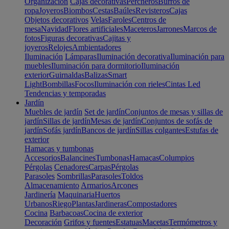
Organización
Cajas decorativas
Percheros
Burros de
ropa
Joyeros
Biombos
Cestas
Baúles
Revisteros
Cajas
Objetos decorativos
Velas
Faroles
Centros de
mesa
Navidad
Flores artificiales
Maceteros
Jarrones
Marcos de
fotos
Figuras decorativas
Cajitas y
joyeros
Relojes
Ambientadores
Iluminación
Lámparas
Iluminación decorativa
Iluminación para
muebles
Iluminación para dormitorio
Iluminación
exterior
Guirnaldas
Balizas
Smart
Light
Bombillas
Focos
Iluminación con rieles
Cintas Led
Tendencias y temporadas
Jardín
Muebles de jardín
Set de jardín
Conjuntos de mesas y sillas de
jardín
Sillas de jardín
Mesas de jardín
Conjuntos de sofás de
jardín
Sofás jardín
Bancos de jardín
Sillas colgantes
Estufas de
exterior
Hamacas y tumbonas
Accesorios
Balancines
Tumbonas
Hamacas
Columpios
Pérgolas
Cenadores
Carpas
Pérgolas
Parasoles
Sombrillas
Parasoles
Toldos
Almacenamiento
Armarios
Arcones
Jardinería
Maquinaria
Huertos
Urbanos
Riego
Plantas
Jardineras
Compostadores
Cocina
Barbacoas
Cocina de exterior
Decoración
Grifos y fuentes
Estatuas
Macetas
Termómetros y