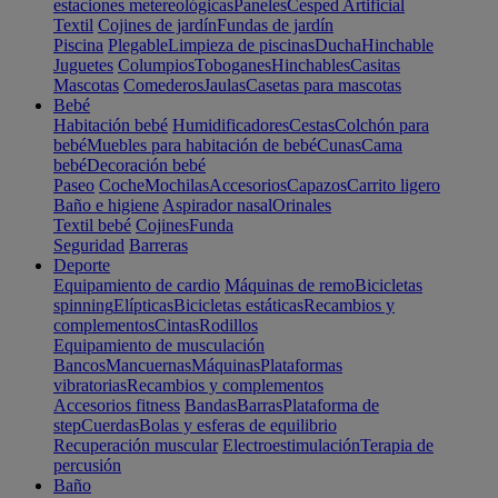
estaciones metereológicas
Paneles
Cesped Artificial
Textil
Cojines de jardín
Fundas de jardín
Piscina
Plegable
Limpieza de piscinas
Ducha
Hinchable
Juguetes
Columpios
Toboganes
Hinchables
Casitas
Mascotas
Comederos
Jaulas
Casetas para mascotas
Bebé
Habitación bebé
Humidificadores
Cestas
Colchón para
bebé
Muebles para habitación de bebé
Cunas
Cama
bebé
Decoración bebé
Paseo
Coche
Mochilas
Accesorios
Capazos
Carrito ligero
Baño e higiene
Aspirador nasal
Orinales
Textil bebé
Cojines
Funda
Seguridad
Barreras
Deporte
Equipamiento de cardio
Máquinas de remo
Bicicletas
spinning
Elípticas
Bicicletas estáticas
Recambios y
complementos
Cintas
Rodillos
Equipamiento de musculación
Bancos
Mancuernas
Máquinas
Plataformas
vibratorias
Recambios y complementos
Accesorios fitness
Bandas
Barras
Plataforma de
step
Cuerdas
Bolas y esferas de equilibrio
Recuperación muscular
Electroestimulación
Terapia de
percusión
Baño