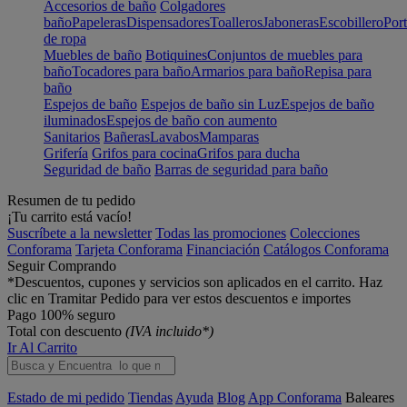
Accesorios de baño
Colgadores
baño
Papeleras
Dispensadores
Toalleros
Jaboneras
Escobillero
Port
de ropa
Muebles de baño
Botiquines
Conjuntos de muebles para
baño
Tocadores para baño
Armarios para baño
Repisa para
baño
Espejos de baño
Espejos de baño sin Luz
Espejos de baño
iluminados
Espejos de baño con aumento
Sanitarios
Bañeras
Lavabos
Mamparas
Grifería
Grifos para cocina
Grifos para ducha
Seguridad de baño
Barras de seguridad para baño
Resumen de tu pedido
¡Tu carrito está vacío!
Suscríbete a la newsletter
Todas las promociones
Colecciones
Conforama
Tarjeta Conforama
Financiación
Catálogos Conforama
Seguir Comprando
*Descuentos, cupones y servicios son aplicados en el carrito. Haz
clic en Tramitar Pedido para ver estos descuentos e importes
Pago 100% seguro
Total con descuento
(IVA incluido*)
Ir Al Carrito
Estado de mi pedido
Tiendas
Ayuda
Blog
App Conforama
Baleares