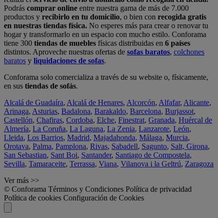
Podrás
comprar online
entre nuestra gama de más de 7.000
productos y
recibirlo en tu domicilio
, o bien con
recogida gratis
en nuestras tiendas física.
No esperes más para crear o renovar tu
hogar y transformarlo en un espacio con mucho estilo. Conforama
tiene 300
tiendas de muebles
físicas distribuidas en
6 países
distintos. Aproveche nuestras ofertas de
sofas baratos
,
colchones
baratos
y
liquidaciones de sofas
.
Conforama solo comercializa a través de su website o, físicamente,
en sus
tiendas de sofás
.
Alcalá de Guadaíra
,
Alcalá de Henares
,
Alcorcón
,
Alfafar
,
Alicante
,
Arinaga
,
Asturias
,
Badalona
,
Barakaldo
,
Barcelona
,
Burjassot
,
Castellón
,
Chafiras
,
Cordoba
,
Elche
,
Finestrat
,
Granada
,
Huércal de
Almería
,
La Coruña
,
La Laguna
,
La Zenia
,
Lanzarote
,
León
,
Lleida
,
Los Barrios
,
Madrid
,
Majadahonda
,
Málaga
,
Murcia
,
Orotava
,
Palma
,
Pamplona
,
Rivas
,
Sabadell
,
Sagunto
,
Salt, Girona
,
San Sebastian
,
Sant Boi
,
Santander
,
Santiago de Compostela
,
Sevilla
,
Tamaraceite
,
Terrassa
,
Viana
,
Vilanova i la Geltrú
,
Zaragoza
Ver más >>
© Conforama
Términos y Condiciones
Política de privacidad
Política de cookies
Configuración de Cookies