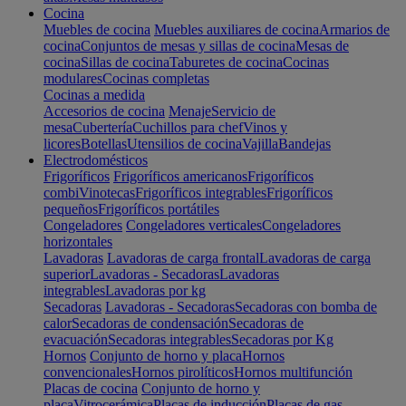
Cocina
Muebles de cocina
Muebles auxiliares de cocina
Armarios de
cocina
Conjuntos de mesas y sillas de cocina
Mesas de
cocina
Sillas de cocina
Taburetes de cocina
Cocinas
modulares
Cocinas completas
Cocinas a medida
Accesorios de cocina
Menaje
Servicio de
mesa
Cubertería
Cuchillos para chef
Vinos y
licores
Botellas
Utensilios de cocina
Vajilla
Bandejas
Electrodomésticos
Frigoríficos
Frigoríficos americanos
Frigoríficos
combi
Vinotecas
Frigoríficos integrables
Frigoríficos
pequeños
Frigoríficos portátiles
Congeladores
Congeladores verticales
Congeladores
horizontales
Lavadoras
Lavadoras de carga frontal
Lavadoras de carga
superior
Lavadoras - Secadoras
Lavadoras
integrables
Lavadoras por kg
Secadoras
Lavadoras - Secadoras
Secadoras con bomba de
calor
Secadoras de condensación
Secadoras de
evacuación
Secadoras integrables
Secadoras por Kg
Hornos
Conjunto de horno y placa
Hornos
convencionales
Hornos pirolíticos
Hornos multifunción
Placas de cocina
Conjunto de horno y
placa
Vitrocerámica
Placas de inducción
Placas de gas