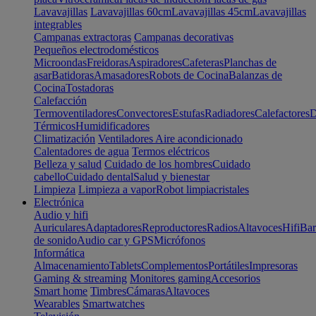
Lavavajillas
Lavavajillas 60cm
Lavavajillas 45cm
Lavavajillas
integrables
Campanas extractoras
Campanas decorativas
Pequeños electrodomésticos
Microondas
Freidoras
Aspiradores
Cafeteras
Planchas de
asar
Batidoras
Amasadores
Robots de Cocina
Balanzas de
Cocina
Tostadoras
Calefacción
Termoventiladores
Convectores
Estufas
Radiadores
Calefactores
D
Térmicos
Humidificadores
Climatización
Ventiladores
Aire acondicionado
Calentadores de agua
Termos eléctricos
Belleza y salud
Cuidado de los hombres
Cuidado
cabello
Cuidado dental
Salud y bienestar
Limpieza
Limpieza a vapor
Robot limpiacristales
Electrónica
Audio y hifi
Auriculares
Adaptadores
Reproductores
Radios
Altavoces
Hifi
Bar
de sonido
Audio car y GPS
Micrófonos
Informática
Almacenamiento
Tablets
Complementos
Portátiles
Impresoras
Gaming & streaming
Monitores gaming
Accesorios
Smart home
Timbres
Cámaras
Altavoces
Wearables
Smartwatches