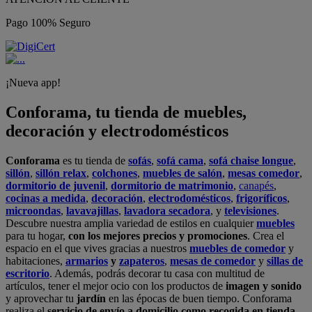
Pago 100% Seguro
¡Nueva app!
Conforama, tu tienda de muebles,
decoración y electrodomésticos
Conforama
es tu tienda de
sofás
,
sofá cama
,
sofá chaise longue
,
sillón
,
sillón relax
,
colchones
,
muebles de salón
,
mesas comedor
,
dormitorio de juvenil
,
dormitorio de matrimonio
,
canapés
,
cocinas a medida
,
decoración
,
electrodomésticos
,
frigoríficos
,
microondas
,
lavavajillas
,
lavadora secadora
, y
televisiones
.
Descubre nuestra amplia variedad de estilos en cualquier
muebles
para tu hogar,
con los mejores precios y promociones
. Crea el
espacio en el que vives gracias a nuestros
muebles de comedor
y
habitaciones,
armarios
y
zapateros
,
mesas de comedor
y
sillas de
escritorio
. Además, podrás decorar tu casa con multitud de
artículos, tener el mejor ocio con los productos de
imagen y sonido
y aprovechar tu
jardín
en las épocas de buen tiempo. Conforama
realiza el
servicio de envío a domicilio como recogida en tienda.