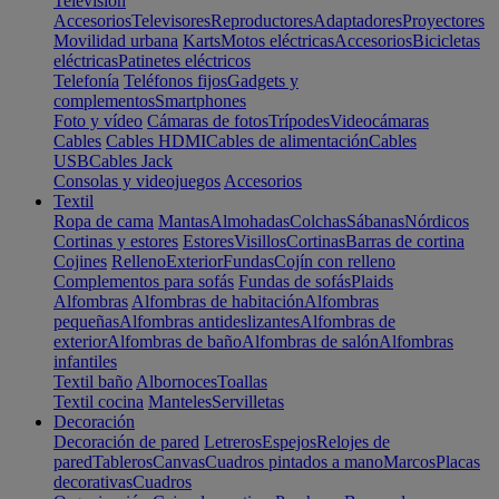
Televisión
Accesorios
Televisores
Reproductores
Adaptadores
Proyectores
Movilidad urbana
Karts
Motos eléctricas
Accesorios
Bicicletas
eléctricas
Patinetes eléctricos
Telefonía
Teléfonos fijos
Gadgets y
complementos
Smartphones
Foto y vídeo
Cámaras de fotos
Trípodes
Videocámaras
Cables
Cables HDMI
Cables de alimentación
Cables
USB
Cables Jack
Consolas y videojuegos
Accesorios
Textil
Ropa de cama
Mantas
Almohadas
Colchas
Sábanas
Nórdicos
Cortinas y estores
Estores
Visillos
Cortinas
Barras de cortina
Cojines
Relleno
Exterior
Fundas
Cojín con relleno
Complementos para sofás
Fundas de sofás
Plaids
Alfombras
Alfombras de habitación
Alfombras
pequeñas
Alfombras antideslizantes
Alfombras de
exterior
Alfombras de baño
Alfombras de salón
Alfombras
infantiles
Textil baño
Albornoces
Toallas
Textil cocina
Manteles
Servilletas
Decoración
Decoración de pared
Letreros
Espejos
Relojes de
pared
Tableros
Canvas
Cuadros pintados a mano
Marcos
Placas
decorativas
Cuadros