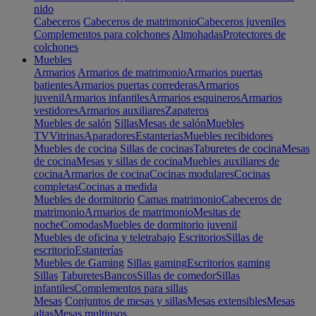
nido
Cabeceros
Cabeceros de matrimonio
Cabeceros juveniles
Complementos para colchones
Almohadas
Protectores de
colchones
Muebles
Armarios
Armarios de matrimonio
Armarios puertas
batientes
Armarios puertas correderas
Armarios
juvenil
Armarios infantiles
Armarios esquineros
Armarios
vestidores
Armarios auxiliares
Zapateros
Muebles de salón
Sillas
Mesas de salón
Muebles
TV
Vitrinas
Aparadores
Estanterias
Muebles recibidores
Muebles de cocina
Sillas de cocinas
Taburetes de cocina
Mesas
de cocina
Mesas y sillas de cocina
Muebles auxiliares de
cocina
Armarios de cocina
Cocinas modulares
Cocinas
completas
Cocinas a medida
Muebles de dormitorio
Camas matrimonio
Cabeceros de
matrimonio
Armarios de matrimonio
Mesitas de
noche
Comodas
Muebles de dormitorio juvenil
Muebles de oficina y teletrabajo
Escritorios
Sillas de
escritorio
Estanterías
Muebles de Gaming
Sillas gaming
Escritorios gaming
Sillas
Taburetes
Bancos
Sillas de comedor
Sillas
infantiles
Complementos para sillas
Mesas
Conjuntos de mesas y sillas
Mesas extensibles
Mesas
altas
Mesas multiusos