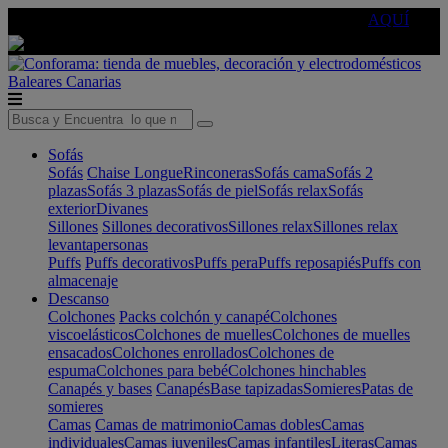
🔵Cambia tu electro con
-10% EXTRA
de descuento ☑️
AQUÍ
Baleares
Canarias
Sofás
Sofás
Chaise Longue
Rinconeras
Sofás cama
Sofás 2
plazas
Sofás 3 plazas
Sofás de piel
Sofás relax
Sofás
exterior
Divanes
Sillones
Sillones decorativos
Sillones relax
Sillones relax
levantapersonas
Puffs
Puffs decorativos
Puffs pera
Puffs reposapiés
Puffs con
almacenaje
Descanso
Colchones
Packs colchón y canapé
Colchones
viscoelásticos
Colchones de muelles
Colchones de muelles
ensacados
Colchones enrollados
Colchones de
espuma
Colchones para bebé
Colchones hinchables
Canapés y bases
Canapés
Base tapizadas
Somieres
Patas de
somieres
Camas
Camas de matrimonio
Camas dobles
Camas
individuales
Camas juveniles
Camas infantiles
Literas
Camas