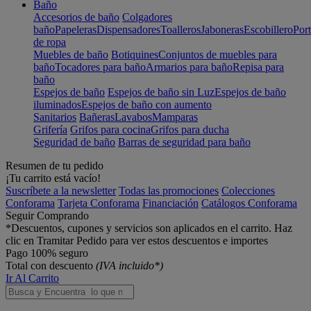
Baño
Accesorios de baño
Colgadores
baño
Papeleras
Dispensadores
Toalleros
Jaboneras
Escobillero
Port
de ropa
Muebles de baño
Botiquines
Conjuntos de muebles para
baño
Tocadores para baño
Armarios para baño
Repisa para
baño
Espejos de baño
Espejos de baño sin Luz
Espejos de baño
iluminados
Espejos de baño con aumento
Sanitarios
Bañeras
Lavabos
Mamparas
Grifería
Grifos para cocina
Grifos para ducha
Seguridad de baño
Barras de seguridad para baño
Resumen de tu pedido
¡Tu carrito está vacío!
Suscríbete a la newsletter
Todas las promociones
Colecciones
Conforama
Tarjeta Conforama
Financiación
Catálogos Conforama
Seguir Comprando
*Descuentos, cupones y servicios son aplicados en el carrito. Haz
clic en Tramitar Pedido para ver estos descuentos e importes
Pago 100% seguro
Total con descuento
(IVA incluido*)
Ir Al Carrito