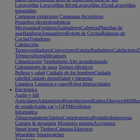
Lavavajillas
Lavavajillas 60cm
Lavavajillas 45cm
Lavavajillas
integrables
Campanas extractoras
Campanas decorativas
Pequeños electrodomésticos
Microondas
Freidoras
Aspiradores
Cafeteras
Planchas de
asar
Batidoras
Amasadores
Robots de Cocina
Balanzas de
Cocina
Tostadoras
Calefacción
Termoventiladores
Convectores
Estufas
Radiadores
Calefactores
D
Térmicos
Humidificadores
Climatización
Ventiladores
Aire acondicionado
Calentadores de agua
Termos eléctricos
Belleza y salud
Cuidado de los hombres
Cuidado
cabello
Cuidado dental
Salud y bienestar
Limpieza
Limpieza a vapor
Robot limpiacristales
Electrónica
Audio y hifi
Auriculares
Adaptadores
Reproductores
Radios
Altavoces
Hifi
Bar
de sonido
Audio car y GPS
Micrófonos
Informática
Almacenamiento
Tablets
Complementos
Portátiles
Impresoras
Gaming & streaming
Monitores gaming
Accesorios
Smart home
Timbres
Cámaras
Altavoces
Wearables
Smartwatches