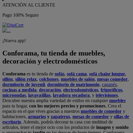
ATENCIÓN AL CLIENTE
Pago 100% Seguro
¡Nueva app!
Conforama, tu tienda de muebles,
decoración y electrodomésticos
Conforama
es tu tienda de
sofás
,
sofá cama
,
sofá chaise longue
,
sillón
,
sillón relax
,
colchones
,
muebles de salón
,
mesas comedor
,
dormitorio de juvenil
,
dormitorio de matrimonio
,
canapés
,
cocinas a medida
,
decoración
,
electrodomésticos
,
frigoríficos
,
microondas
,
lavavajillas
,
lavadora secadora
, y
televisiones
.
Descubre nuestra amplia variedad de estilos en cualquier
muebles
para tu hogar,
con los mejores precios y promociones
. Crea el
espacio en el que vives gracias a nuestros
muebles de comedor
y
habitaciones,
armarios
y
zapateros
,
mesas de comedor
y
sillas de
escritorio
. Además, podrás decorar tu casa con multitud de
artículos, tener el mejor ocio con los productos de
imagen y sonido
y aprovechar tu
jardín
en las épocas de buen tiempo. Conforama