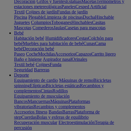
Decoración
Grifos y fuentes
Estatuas
Macetas
Termómetros y
estaciones metereológicas
Paneles
Cesped Artificial
Textil
Cojines de jardín
Fundas de jardín
Piscina
Plegable
Limpieza de piscinas
Ducha
Hinchable
Juguetes
Columpios
Toboganes
Hinchables
Casitas
Mascotas
Comederos
Jaulas
Casetas para mascotas
Bebé
Habitación bebé
Humidificadores
Cestas
Colchón para
bebé
Muebles para habitación de bebé
Cunas
Cama
bebé
Decoración bebé
Paseo
Coche
Mochilas
Accesorios
Capazos
Carrito ligero
Baño e higiene
Aspirador nasal
Orinales
Textil bebé
Cojines
Funda
Seguridad
Barreras
Deporte
Equipamiento de cardio
Máquinas de remo
Bicicletas
spinning
Elípticas
Bicicletas estáticas
Recambios y
complementos
Cintas
Rodillos
Equipamiento de musculación
Bancos
Mancuernas
Máquinas
Plataformas
vibratorias
Recambios y complementos
Accesorios fitness
Bandas
Barras
Plataforma de
step
Cuerdas
Bolas y esferas de equilibrio
Recuperación muscular
Electroestimulación
Terapia de
percusión