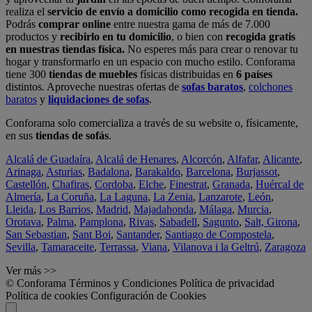
realiza el
servicio de envío a domicilio como recogida en tienda.
Podrás
comprar online
entre nuestra gama de más de 7.000
productos y
recibirlo en tu domicilio
, o bien con
recogida gratis
en nuestras tiendas física.
No esperes más para crear o renovar tu
hogar y transformarlo en un espacio con mucho estilo. Conforama
tiene 300
tiendas de muebles
físicas distribuidas en
6 países
distintos. Aproveche nuestras ofertas de
sofas baratos
,
colchones
baratos
y
liquidaciones de sofas
.
Conforama solo comercializa a través de su website o, físicamente,
en sus
tiendas de sofás
.
Alcalá de Guadaíra
,
Alcalá de Henares
,
Alcorcón
,
Alfafar
,
Alicante
,
Arinaga
,
Asturias
,
Badalona
,
Barakaldo
,
Barcelona
,
Burjassot
,
Castellón
,
Chafiras
,
Cordoba
,
Elche
,
Finestrat
,
Granada
,
Huércal de
Almería
,
La Coruña
,
La Laguna
,
La Zenia
,
Lanzarote
,
León
,
Lleida
,
Los Barrios
,
Madrid
,
Majadahonda
,
Málaga
,
Murcia
,
Orotava
,
Palma
,
Pamplona
,
Rivas
,
Sabadell
,
Sagunto
,
Salt, Girona
,
San Sebastian
,
Sant Boi
,
Santander
,
Santiago de Compostela
,
Sevilla
,
Tamaraceite
,
Terrassa
,
Viana
,
Vilanova i la Geltrú
,
Zaragoza
Ver más >>
© Conforama
Términos y Condiciones
Política de privacidad
Política de cookies
Configuración de Cookies