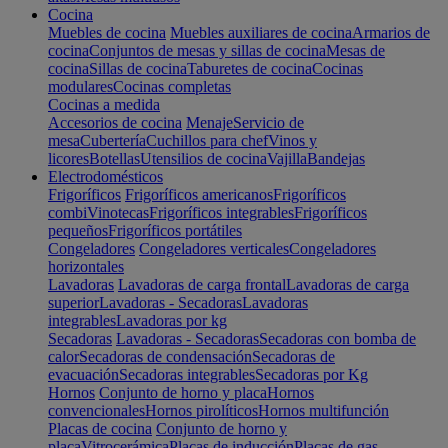
Cocina
Muebles de cocina
Muebles auxiliares de cocina
Armarios de
cocina
Conjuntos de mesas y sillas de cocina
Mesas de
cocina
Sillas de cocina
Taburetes de cocina
Cocinas
modulares
Cocinas completas
Cocinas a medida
Accesorios de cocina
Menaje
Servicio de
mesa
Cubertería
Cuchillos para chef
Vinos y
licores
Botellas
Utensilios de cocina
Vajilla
Bandejas
Electrodomésticos
Frigoríficos
Frigoríficos americanos
Frigoríficos
combi
Vinotecas
Frigoríficos integrables
Frigoríficos
pequeños
Frigoríficos portátiles
Congeladores
Congeladores verticales
Congeladores
horizontales
Lavadoras
Lavadoras de carga frontal
Lavadoras de carga
superior
Lavadoras - Secadoras
Lavadoras
integrables
Lavadoras por kg
Secadoras
Lavadoras - Secadoras
Secadoras con bomba de
calor
Secadoras de condensación
Secadoras de
evacuación
Secadoras integrables
Secadoras por Kg
Hornos
Conjunto de horno y placa
Hornos
convencionales
Hornos pirolíticos
Hornos multifunción
Placas de cocina
Conjunto de horno y
placa
Vitrocerámica
Placas de inducción
Placas de gas