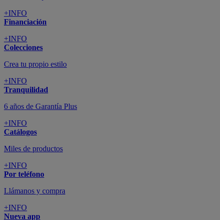
+INFO
Financiación
+INFO
Colecciones
Crea tu propio estilo
+INFO
Tranquilidad
6 años de Garantía Plus
+INFO
Catálogos
Miles de productos
+INFO
Por teléfono
Llámanos y compra
+INFO
Nueva app