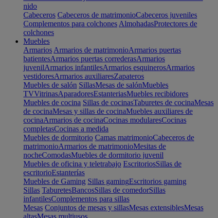
nido
Cabeceros
Cabeceros de matrimonio
Cabeceros juveniles
Complementos para colchones
Almohadas
Protectores de
colchones
Muebles
Armarios
Armarios de matrimonio
Armarios puertas
batientes
Armarios puertas correderas
Armarios
juvenil
Armarios infantiles
Armarios esquineros
Armarios
vestidores
Armarios auxiliares
Zapateros
Muebles de salón
Sillas
Mesas de salón
Muebles
TV
Vitrinas
Aparadores
Estanterias
Muebles recibidores
Muebles de cocina
Sillas de cocinas
Taburetes de cocina
Mesas
de cocina
Mesas y sillas de cocina
Muebles auxiliares de
cocina
Armarios de cocina
Cocinas modulares
Cocinas
completas
Cocinas a medida
Muebles de dormitorio
Camas matrimonio
Cabeceros de
matrimonio
Armarios de matrimonio
Mesitas de
noche
Comodas
Muebles de dormitorio juvenil
Muebles de oficina y teletrabajo
Escritorios
Sillas de
escritorio
Estanterías
Muebles de Gaming
Sillas gaming
Escritorios gaming
Sillas
Taburetes
Bancos
Sillas de comedor
Sillas
infantiles
Complementos para sillas
Mesas
Conjuntos de mesas y sillas
Mesas extensibles
Mesas
altas
Mesas multiusos