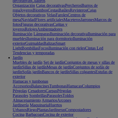
decorativas
Cuadros
Organización
Cajas decorativas
Percheros
Burros de
ropa
Joyeros
Biombos
Cestas
Baúles
Revisteros
Cajas
Objetos decorativos
Velas
Faroles
Centros de
mesa
Navidad
Flores artificiales
Maceteros
Jarrones
Marcos de
fotos
Figuras decorativas
Cajitas y
joyeros
Relojes
Ambientadores
Iluminación
Lámparas
Iluminación decorativa
Iluminación para
muebles
Iluminación para dormitorio
Iluminación
exterior
Guirnaldas
Balizas
Smart
Light
Bombillas
Focos
Iluminación con rieles
Cintas Led
Tendencias y temporadas
Jardín
Muebles de jardín
Set de jardín
Conjuntos de mesas y sillas de
jardín
Sillas de jardín
Mesas de jardín
Conjuntos de sofás de
jardín
Sofás jardín
Bancos de jardín
Sillas colgantes
Estufas de
exterior
Hamacas y tumbonas
Accesorios
Balancines
Tumbonas
Hamacas
Columpios
Pérgolas
Cenadores
Carpas
Pérgolas
Parasoles
Sombrillas
Parasoles
Toldos
Almacenamiento
Armarios
Arcones
Jardinería
Maquinaria
Huertos
Urbanos
Riego
Plantas
Jardineras
Compostadores
Cocina
Barbacoas
Cocina de exterior