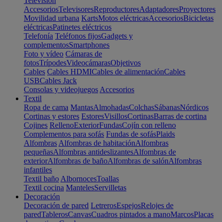
Televisión
Accesorios
Televisores
Reproductores
Adaptadores
Proyectores
Movilidad urbana
Karts
Motos eléctricas
Accesorios
Bicicletas
eléctricas
Patinetes eléctricos
Telefonía
Teléfonos fijos
Gadgets y
complementos
Smartphones
Foto y vídeo
Cámaras de
fotos
Trípodes
Videocámaras
Objetivos
Cables
Cables HDMI
Cables de alimentación
Cables
USB
Cables Jack
Consolas y videojuegos
Accesorios
Textil
Ropa de cama
Mantas
Almohadas
Colchas
Sábanas
Nórdicos
Cortinas y estores
Estores
Visillos
Cortinas
Barras de cortina
Cojines
Relleno
Exterior
Fundas
Cojín con relleno
Complementos para sofás
Fundas de sofás
Plaids
Alfombras
Alfombras de habitación
Alfombras
pequeñas
Alfombras antideslizantes
Alfombras de
exterior
Alfombras de baño
Alfombras de salón
Alfombras
infantiles
Textil baño
Albornoces
Toallas
Textil cocina
Manteles
Servilletas
Decoración
Decoración de pared
Letreros
Espejos
Relojes de
pared
Tableros
Canvas
Cuadros pintados a mano
Marcos
Placas