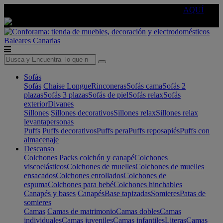
🔵Cambia tu electro con
-10% EXTRA
de descuento ☑️
AQUÍ
Baleares
Canarias
Sofás
Sofás
Chaise Longue
Rinconeras
Sofás cama
Sofás 2
plazas
Sofás 3 plazas
Sofás de piel
Sofás relax
Sofás
exterior
Divanes
Sillones
Sillones decorativos
Sillones relax
Sillones relax
levantapersonas
Puffs
Puffs decorativos
Puffs pera
Puffs reposapiés
Puffs con
almacenaje
Descanso
Colchones
Packs colchón y canapé
Colchones
viscoelásticos
Colchones de muelles
Colchones de muelles
ensacados
Colchones enrollados
Colchones de
espuma
Colchones para bebé
Colchones hinchables
Canapés y bases
Canapés
Base tapizadas
Somieres
Patas de
somieres
Camas
Camas de matrimonio
Camas dobles
Camas
individuales
Camas juveniles
Camas infantiles
Literas
Camas