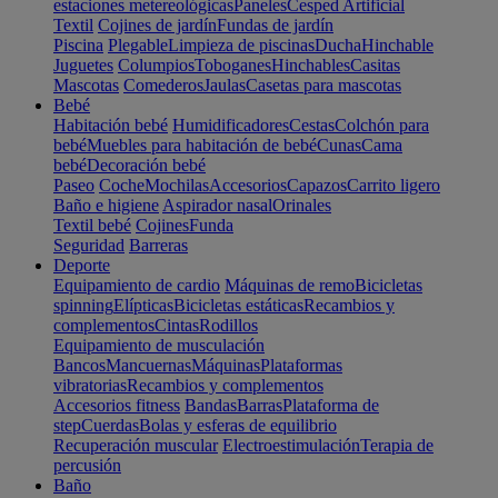
estaciones metereológicas
Paneles
Cesped Artificial
Textil
Cojines de jardín
Fundas de jardín
Piscina
Plegable
Limpieza de piscinas
Ducha
Hinchable
Juguetes
Columpios
Toboganes
Hinchables
Casitas
Mascotas
Comederos
Jaulas
Casetas para mascotas
Bebé
Habitación bebé
Humidificadores
Cestas
Colchón para
bebé
Muebles para habitación de bebé
Cunas
Cama
bebé
Decoración bebé
Paseo
Coche
Mochilas
Accesorios
Capazos
Carrito ligero
Baño e higiene
Aspirador nasal
Orinales
Textil bebé
Cojines
Funda
Seguridad
Barreras
Deporte
Equipamiento de cardio
Máquinas de remo
Bicicletas
spinning
Elípticas
Bicicletas estáticas
Recambios y
complementos
Cintas
Rodillos
Equipamiento de musculación
Bancos
Mancuernas
Máquinas
Plataformas
vibratorias
Recambios y complementos
Accesorios fitness
Bandas
Barras
Plataforma de
step
Cuerdas
Bolas y esferas de equilibrio
Recuperación muscular
Electroestimulación
Terapia de
percusión
Baño