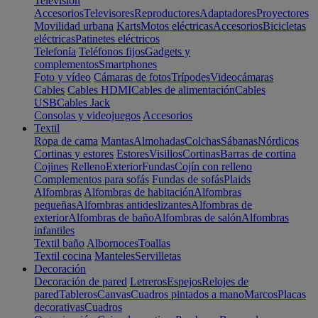
Televisión
Accesorios
Televisores
Reproductores
Adaptadores
Proyectores
Movilidad urbana
Karts
Motos eléctricas
Accesorios
Bicicletas
eléctricas
Patinetes eléctricos
Telefonía
Teléfonos fijos
Gadgets y
complementos
Smartphones
Foto y vídeo
Cámaras de fotos
Trípodes
Videocámaras
Cables
Cables HDMI
Cables de alimentación
Cables
USB
Cables Jack
Consolas y videojuegos
Accesorios
Textil
Ropa de cama
Mantas
Almohadas
Colchas
Sábanas
Nórdicos
Cortinas y estores
Estores
Visillos
Cortinas
Barras de cortina
Cojines
Relleno
Exterior
Fundas
Cojín con relleno
Complementos para sofás
Fundas de sofás
Plaids
Alfombras
Alfombras de habitación
Alfombras
pequeñas
Alfombras antideslizantes
Alfombras de
exterior
Alfombras de baño
Alfombras de salón
Alfombras
infantiles
Textil baño
Albornoces
Toallas
Textil cocina
Manteles
Servilletas
Decoración
Decoración de pared
Letreros
Espejos
Relojes de
pared
Tableros
Canvas
Cuadros pintados a mano
Marcos
Placas
decorativas
Cuadros