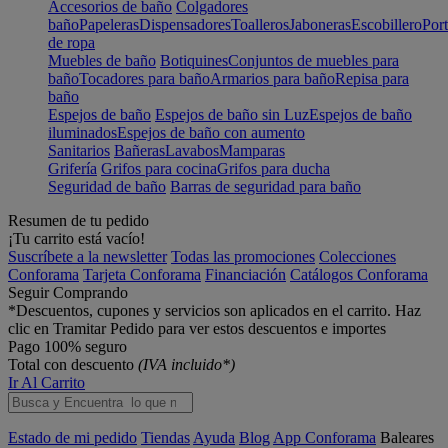
Accesorios de baño
Colgadores
baño
Papeleras
Dispensadores
Toalleros
Jaboneras
Escobillero
Port
de ropa
Muebles de baño
Botiquines
Conjuntos de muebles para
baño
Tocadores para baño
Armarios para baño
Repisa para
baño
Espejos de baño
Espejos de baño sin Luz
Espejos de baño
iluminados
Espejos de baño con aumento
Sanitarios
Bañeras
Lavabos
Mamparas
Grifería
Grifos para cocina
Grifos para ducha
Seguridad de baño
Barras de seguridad para baño
Resumen de tu pedido
¡Tu carrito está vacío!
Suscríbete a la newsletter
Todas las promociones
Colecciones
Conforama
Tarjeta Conforama
Financiación
Catálogos Conforama
Seguir Comprando
*Descuentos, cupones y servicios son aplicados en el carrito. Haz
clic en Tramitar Pedido para ver estos descuentos e importes
Pago 100% seguro
Total con descuento
(IVA incluido*)
Ir Al Carrito
Estado de mi pedido
Tiendas
Ayuda
Blog
App Conforama
Baleares