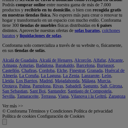
Podrás
comprar online
entre nuestra gama de más de 7.000
productos y
recibirlo en tu domicilio
, o bien con
recogida gratis
en nuestras tiendas física.
No esperes más para crear o renovar tu
hogar y transformarlo en un espacio con mucho estilo. Conforama
tiene 300
tiendas de muebles
físicas distribuidas en
6 países
distintos. Aproveche nuestras ofertas de
sofas baratos
,
colchones
baratos
y
liquidaciones de sofas
.
Conforama solo comercializa a través de su website o, físicamente,
en sus
tiendas de sofás
.
Alcalá de Guadaíra
,
Alcalá de Henares
,
Alcorcón
,
Alfafar
,
Alicante
,
Arinaga
,
Asturias
,
Badalona
,
Barakaldo
,
Barcelona
,
Burjassot
,
Castellón
,
Chafiras
,
Cordoba
,
Elche
,
Finestrat
,
Granada
,
Huércal de
Almería
,
La Coruña
,
La Laguna
,
La Zenia
,
Lanzarote
,
León
,
Lleida
,
Los Barrios
,
Madrid
,
Majadahonda
,
Málaga
,
Murcia
,
Orotava
,
Palma
,
Pamplona
,
Rivas
,
Sabadell
,
Sagunto
,
Salt, Girona
,
San Sebastian
,
Sant Boi
,
Santander
,
Santiago de Compostela
,
Sevilla
,
Tamaraceite
,
Terrassa
,
Viana
,
Vilanova i la Geltrú
,
Zaragoza
Ver más >>
© Conforama
Términos y Condiciones
Política de privacidad
Política de cookies
Configuración de Cookies