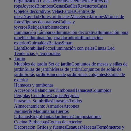
Organización
Cajas decorativas
Percheros
Burros de
ropa
Joyeros
Biombos
Cestas
Baúles
Revisteros
Cajas
Objetos decorativos
Velas
Faroles
Centros de
mesa
Navidad
Flores artificiales
Maceteros
Jarrones
Marcos de
fotos
Figuras decorativas
Cajitas y
joyeros
Relojes
Ambientadores
Iluminación
Lámparas
Iluminación decorativa
Iluminación para
muebles
Iluminación para dormitorio
Iluminación
exterior
Guirnaldas
Balizas
Smart
Light
Bombillas
Focos
Iluminación con rieles
Cintas Led
Tendencias y temporadas
Jardín
Muebles de jardín
Set de jardín
Conjuntos de mesas y sillas de
jardín
Sillas de jardín
Mesas de jardín
Conjuntos de sofás de
jardín
Sofás jardín
Bancos de jardín
Sillas colgantes
Estufas de
exterior
Hamacas y tumbonas
Accesorios
Balancines
Tumbonas
Hamacas
Columpios
Pérgolas
Cenadores
Carpas
Pérgolas
Parasoles
Sombrillas
Parasoles
Toldos
Almacenamiento
Armarios
Arcones
Jardinería
Maquinaria
Huertos
Urbanos
Riego
Plantas
Jardineras
Compostadores
Cocina
Barbacoas
Cocina de exterior
Decoración
Grifos y fuentes
Estatuas
Macetas
Termómetros y