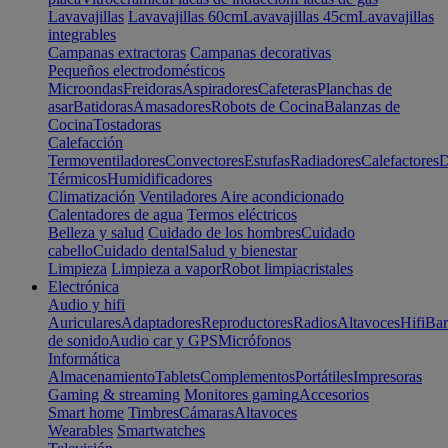
Lavavajillas
Lavavajillas 60cm
Lavavajillas 45cm
Lavavajillas
integrables
Campanas extractoras
Campanas decorativas
Pequeños electrodomésticos
Microondas
Freidoras
Aspiradores
Cafeteras
Planchas de
asar
Batidoras
Amasadores
Robots de Cocina
Balanzas de
Cocina
Tostadoras
Calefacción
Termoventiladores
Convectores
Estufas
Radiadores
Calefactores
D
Térmicos
Humidificadores
Climatización
Ventiladores
Aire acondicionado
Calentadores de agua
Termos eléctricos
Belleza y salud
Cuidado de los hombres
Cuidado
cabello
Cuidado dental
Salud y bienestar
Limpieza
Limpieza a vapor
Robot limpiacristales
Electrónica
Audio y hifi
Auriculares
Adaptadores
Reproductores
Radios
Altavoces
Hifi
Bar
de sonido
Audio car y GPS
Micrófonos
Informática
Almacenamiento
Tablets
Complementos
Portátiles
Impresoras
Gaming & streaming
Monitores gaming
Accesorios
Smart home
Timbres
Cámaras
Altavoces
Wearables
Smartwatches