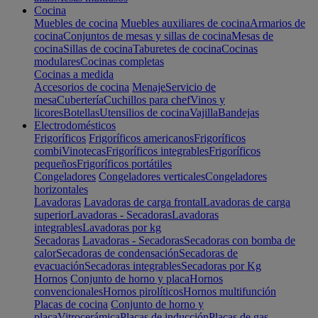
Cocina
Muebles de cocina
Muebles auxiliares de cocina
Armarios de
cocina
Conjuntos de mesas y sillas de cocina
Mesas de
cocina
Sillas de cocina
Taburetes de cocina
Cocinas
modulares
Cocinas completas
Cocinas a medida
Accesorios de cocina
Menaje
Servicio de
mesa
Cubertería
Cuchillos para chef
Vinos y
licores
Botellas
Utensilios de cocina
Vajilla
Bandejas
Electrodomésticos
Frigoríficos
Frigoríficos americanos
Frigoríficos
combi
Vinotecas
Frigoríficos integrables
Frigoríficos
pequeños
Frigoríficos portátiles
Congeladores
Congeladores verticales
Congeladores
horizontales
Lavadoras
Lavadoras de carga frontal
Lavadoras de carga
superior
Lavadoras - Secadoras
Lavadoras
integrables
Lavadoras por kg
Secadoras
Lavadoras - Secadoras
Secadoras con bomba de
calor
Secadoras de condensación
Secadoras de
evacuación
Secadoras integrables
Secadoras por Kg
Hornos
Conjunto de horno y placa
Hornos
convencionales
Hornos pirolíticos
Hornos multifunción
Placas de cocina
Conjunto de horno y
placa
Vitrocerámica
Placas de inducción
Placas de gas