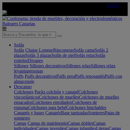
🔵Cambia tu electro con
-10% EXTRA
de descuento ☑️
AQUÍ
Baleares
Canarias
Sofás
Sofás
Chaise Longue
Rinconeras
Sofás cama
Sofás 2
plazas
Sofás 3 plazas
Sofás de piel
Sofás relax
Sofás
exterior
Divanes
Sillones
Sillones decorativos
Sillones relax
Sillones relax
levantapersonas
Puffs
Puffs decorativos
Puffs pera
Puffs reposapiés
Puffs con
almacenaje
Descanso
Colchones
Packs colchón y canapé
Colchones
viscoelásticos
Colchones de muelles
Colchones de muelles
ensacados
Colchones enrollados
Colchones de
espuma
Colchones para bebé
Colchones hinchables
Canapés y bases
Canapés
Base tapizadas
Somieres
Patas de
somieres
Camas
Camas de matrimonio
Camas dobles
Camas
individuales
Camas juveniles
Camas infantiles
Literas
Camas