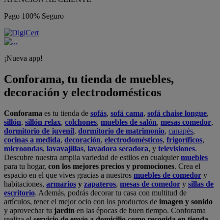
Pago 100% Seguro
¡Nueva app!
Conforama, tu tienda de muebles,
decoración y electrodomésticos
Conforama
es tu tienda de
sofás
,
sofá cama
,
sofá chaise longue
,
sillón
,
sillón relax
,
colchones
,
muebles de salón
,
mesas comedor
,
dormitorio de juvenil
,
dormitorio de matrimonio
,
canapés
,
cocinas a medida
,
decoración
,
electrodomésticos
,
frigoríficos
,
microondas
,
lavavajillas
,
lavadora secadora
, y
televisiones
.
Descubre nuestra amplia variedad de estilos en cualquier
muebles
para tu hogar,
con los mejores precios y promociones
. Crea el
espacio en el que vives gracias a nuestros
muebles de comedor
y
habitaciones,
armarios
y
zapateros
,
mesas de comedor
y
sillas de
escritorio
. Además, podrás decorar tu casa con multitud de
artículos, tener el mejor ocio con los productos de
imagen y sonido
y aprovechar tu
jardín
en las épocas de buen tiempo. Conforama
realiza el
servicio de envío a domicilio como recogida en tienda.