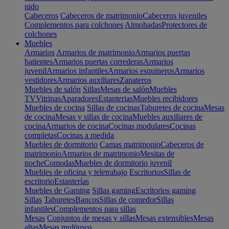
nido
Cabeceros
Cabeceros de matrimonio
Cabeceros juveniles
Complementos para colchones
Almohadas
Protectores de
colchones
Muebles
Armarios
Armarios de matrimonio
Armarios puertas
batientes
Armarios puertas correderas
Armarios
juvenil
Armarios infantiles
Armarios esquineros
Armarios
vestidores
Armarios auxiliares
Zapateros
Muebles de salón
Sillas
Mesas de salón
Muebles
TV
Vitrinas
Aparadores
Estanterias
Muebles recibidores
Muebles de cocina
Sillas de cocinas
Taburetes de cocina
Mesas
de cocina
Mesas y sillas de cocina
Muebles auxiliares de
cocina
Armarios de cocina
Cocinas modulares
Cocinas
completas
Cocinas a medida
Muebles de dormitorio
Camas matrimonio
Cabeceros de
matrimonio
Armarios de matrimonio
Mesitas de
noche
Comodas
Muebles de dormitorio juvenil
Muebles de oficina y teletrabajo
Escritorios
Sillas de
escritorio
Estanterías
Muebles de Gaming
Sillas gaming
Escritorios gaming
Sillas
Taburetes
Bancos
Sillas de comedor
Sillas
infantiles
Complementos para sillas
Mesas
Conjuntos de mesas y sillas
Mesas extensibles
Mesas
altas
Mesas multiusos