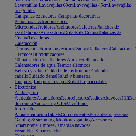
Lavavajillas
Lavavajillas 60cm
Lavavajillas 45cm
Lavavajillas
integrables
Campanas extractoras
Campanas decorativas
Pequeños electrodomésticos
Microondas
Freidoras
Aspiradores
Cafeteras
Planchas de
asar
Batidoras
Amasadores
Robots de Cocina
Balanzas de
Cocina
Tostadoras
Calefacción
Termoventiladores
Convectores
Estufas
Radiadores
Calefactores
D
Térmicos
Humidificadores
Climatización
Ventiladores
Aire acondicionado
Calentadores de agua
Termos eléctricos
Belleza y salud
Cuidado de los hombres
Cuidado
cabello
Cuidado dental
Salud y bienestar
Limpieza
Limpieza a vapor
Robot limpiacristales
Electrónica
Audio y hifi
Auriculares
Adaptadores
Reproductores
Radios
Altavoces
Hifi
Bar
de sonido
Audio car y GPS
Micrófonos
Informática
Almacenamiento
Tablets
Complementos
Portátiles
Impresoras
Gaming & streaming
Monitores gaming
Accesorios
Smart home
Timbres
Cámaras
Altavoces
Wearables
Smartwatches