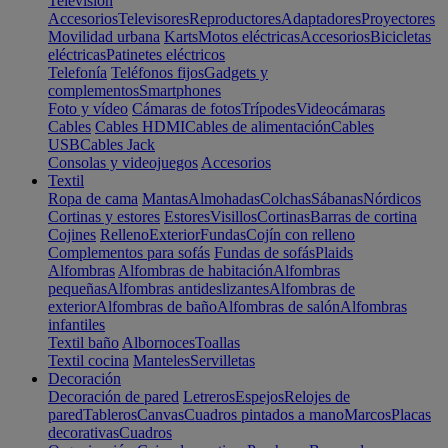
Televisión
Accesorios
Televisores
Reproductores
Adaptadores
Proyectores
Movilidad urbana
Karts
Motos eléctricas
Accesorios
Bicicletas
eléctricas
Patinetes eléctricos
Telefonía
Teléfonos fijos
Gadgets y
complementos
Smartphones
Foto y vídeo
Cámaras de fotos
Trípodes
Videocámaras
Cables
Cables HDMI
Cables de alimentación
Cables
USB
Cables Jack
Consolas y videojuegos
Accesorios
Textil
Ropa de cama
Mantas
Almohadas
Colchas
Sábanas
Nórdicos
Cortinas y estores
Estores
Visillos
Cortinas
Barras de cortina
Cojines
Relleno
Exterior
Fundas
Cojín con relleno
Complementos para sofás
Fundas de sofás
Plaids
Alfombras
Alfombras de habitación
Alfombras
pequeñas
Alfombras antideslizantes
Alfombras de
exterior
Alfombras de baño
Alfombras de salón
Alfombras
infantiles
Textil baño
Albornoces
Toallas
Textil cocina
Manteles
Servilletas
Decoración
Decoración de pared
Letreros
Espejos
Relojes de
pared
Tableros
Canvas
Cuadros pintados a mano
Marcos
Placas
decorativas
Cuadros