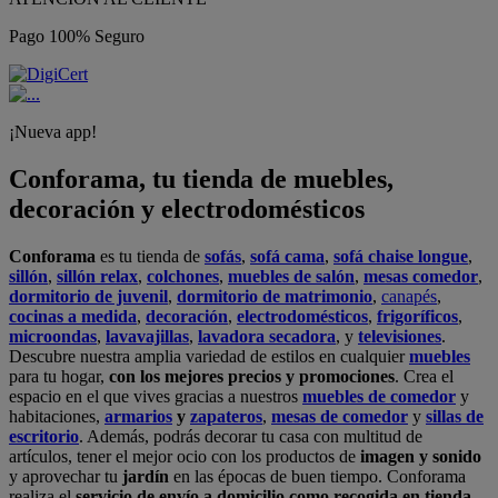
Pago 100% Seguro
¡Nueva app!
Conforama, tu tienda de muebles,
decoración y electrodomésticos
Conforama
es tu tienda de
sofás
,
sofá cama
,
sofá chaise longue
,
sillón
,
sillón relax
,
colchones
,
muebles de salón
,
mesas comedor
,
dormitorio de juvenil
,
dormitorio de matrimonio
,
canapés
,
cocinas a medida
,
decoración
,
electrodomésticos
,
frigoríficos
,
microondas
,
lavavajillas
,
lavadora secadora
, y
televisiones
.
Descubre nuestra amplia variedad de estilos en cualquier
muebles
para tu hogar,
con los mejores precios y promociones
. Crea el
espacio en el que vives gracias a nuestros
muebles de comedor
y
habitaciones,
armarios
y
zapateros
,
mesas de comedor
y
sillas de
escritorio
. Además, podrás decorar tu casa con multitud de
artículos, tener el mejor ocio con los productos de
imagen y sonido
y aprovechar tu
jardín
en las épocas de buen tiempo. Conforama
realiza el
servicio de envío a domicilio como recogida en tienda.