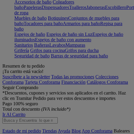
Accesorios de baño
Colgadores
baño
Papeleras
Dispensadores
Toalleros
Jaboneras
Escobillero
Port
de ropa
Muebles de baño
Botiquines
Conjuntos de muebles para
baño
Tocadores para baño
Armarios para baño
Repisa para
baño
Espejos de baño
Espejos de baño sin Luz
Espejos de baño
iluminados
Espejos de baño con aumento
Sanitarios
Bañeras
Lavabos
Mamparas
Grifería
Grifos para cocina
Grifos para ducha
Seguridad de baño
Barras de seguridad para baño
Resumen de tu pedido
¡Tu carrito está vacío!
Suscríbete a la newsletter
Todas las promociones
Colecciones
Conforama
Tarjeta Conforama
Financiación
Catálogos Conforama
Seguir Comprando
*Descuentos, cupones y servicios son aplicados en el carrito. Haz
clic en Tramitar Pedido para ver estos descuentos e importes
Pago 100% seguro
Total con descuento
(IVA incluido*)
Ir Al Carrito
Estado de mi pedido
Tiendas
Ayuda
Blog
App Conforama
Baleares