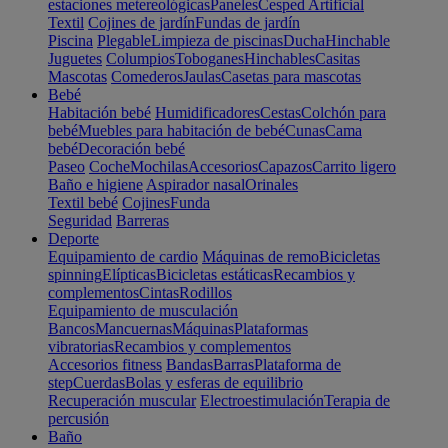
estaciones metereológicas
Paneles
Cesped Artificial
Textil
Cojines de jardín
Fundas de jardín
Piscina
Plegable
Limpieza de piscinas
Ducha
Hinchable
Juguetes
Columpios
Toboganes
Hinchables
Casitas
Mascotas
Comederos
Jaulas
Casetas para mascotas
Bebé
Habitación bebé
Humidificadores
Cestas
Colchón para
bebé
Muebles para habitación de bebé
Cunas
Cama
bebé
Decoración bebé
Paseo
Coche
Mochilas
Accesorios
Capazos
Carrito ligero
Baño e higiene
Aspirador nasal
Orinales
Textil bebé
Cojines
Funda
Seguridad
Barreras
Deporte
Equipamiento de cardio
Máquinas de remo
Bicicletas
spinning
Elípticas
Bicicletas estáticas
Recambios y
complementos
Cintas
Rodillos
Equipamiento de musculación
Bancos
Mancuernas
Máquinas
Plataformas
vibratorias
Recambios y complementos
Accesorios fitness
Bandas
Barras
Plataforma de
step
Cuerdas
Bolas y esferas de equilibrio
Recuperación muscular
Electroestimulación
Terapia de
percusión
Baño