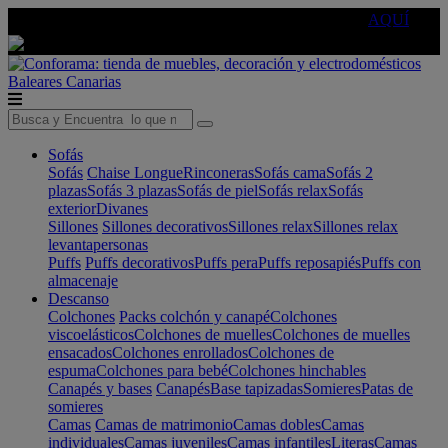
🔵Cambia tu electro con
-10% EXTRA
de descuento ☑️
AQUÍ
Baleares
Canarias
Sofás
Sofás
Chaise Longue
Rinconeras
Sofás cama
Sofás 2
plazas
Sofás 3 plazas
Sofás de piel
Sofás relax
Sofás
exterior
Divanes
Sillones
Sillones decorativos
Sillones relax
Sillones relax
levantapersonas
Puffs
Puffs decorativos
Puffs pera
Puffs reposapiés
Puffs con
almacenaje
Descanso
Colchones
Packs colchón y canapé
Colchones
viscoelásticos
Colchones de muelles
Colchones de muelles
ensacados
Colchones enrollados
Colchones de
espuma
Colchones para bebé
Colchones hinchables
Canapés y bases
Canapés
Base tapizadas
Somieres
Patas de
somieres
Camas
Camas de matrimonio
Camas dobles
Camas
individuales
Camas juveniles
Camas infantiles
Literas
Camas