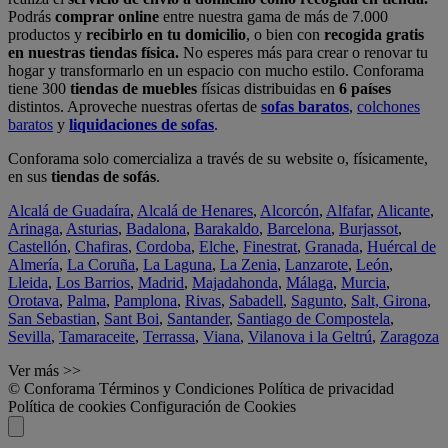
Podrás
comprar online
entre nuestra gama de más de 7.000
productos y
recibirlo en tu domicilio
, o bien con
recogida gratis
en nuestras tiendas física.
No esperes más para crear o renovar tu
hogar y transformarlo en un espacio con mucho estilo. Conforama
tiene 300
tiendas de muebles
físicas distribuidas en
6 países
distintos. Aproveche nuestras ofertas de
sofas baratos
,
colchones
baratos
y
liquidaciones de sofas
.
Conforama solo comercializa a través de su website o, físicamente,
en sus
tiendas de sofás
.
Alcalá de Guadaíra
,
Alcalá de Henares
,
Alcorcón
,
Alfafar
,
Alicante
,
Arinaga
,
Asturias
,
Badalona
,
Barakaldo
,
Barcelona
,
Burjassot
,
Castellón
,
Chafiras
,
Cordoba
,
Elche
,
Finestrat
,
Granada
,
Huércal de
Almería
,
La Coruña
,
La Laguna
,
La Zenia
,
Lanzarote
,
León
,
Lleida
,
Los Barrios
,
Madrid
,
Majadahonda
,
Málaga
,
Murcia
,
Orotava
,
Palma
,
Pamplona
,
Rivas
,
Sabadell
,
Sagunto
,
Salt, Girona
,
San Sebastian
,
Sant Boi
,
Santander
,
Santiago de Compostela
,
Sevilla
,
Tamaraceite
,
Terrassa
,
Viana
,
Vilanova i la Geltrú
,
Zaragoza
Ver más >>
© Conforama
Términos y Condiciones
Política de privacidad
Política de cookies
Configuración de Cookies