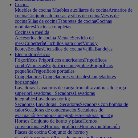
Cocina
Muebles de cocina
Muebles auxiliares de cocina
Armarios de
cocina
Conjuntos de mesas y sillas de cocina
Mesas de
cocina
Sillas de cocina
Taburetes de cocina
Cocinas
modulares
Cocinas completas
Cocinas a medida
Accesorios de cocina
Menaje
Servicio de
mesa
Cubertería
Cuchillos para chef
Vinos y
licores
Botellas
Utensilios de cocina
Vajilla
Bandejas
Electrodomésticos
Frigoríficos
Frigoríficos americanos
Frigoríficos
combi
Vinotecas
Frigoríficos integrables
Frigoríficos
pequeños
Frigoríficos portátiles
Congeladores
Congeladores verticales
Congeladores
horizontales
Lavadoras
Lavadoras de carga frontal
Lavadoras de carga
superior
Lavadoras - Secadoras
Lavadoras
integrables
Lavadoras por kg
Secadoras
Lavadoras - Secadoras
Secadoras con bomba de
calor
Secadoras de condensación
Secadoras de
evacuación
Secadoras integrables
Secadoras por Kg
Hornos
Conjunto de horno y placa
Hornos
convencionales
Hornos pirolíticos
Hornos multifunción
Placas de cocina
Conjunto de horno y
placa
Vitrocerámica
Placas de inducción
Placas de gas