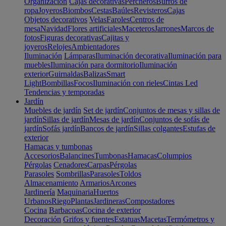
Organización
Cajas decorativas
Percheros
Burros de
ropa
Joyeros
Biombos
Cestas
Baúles
Revisteros
Cajas
Objetos decorativos
Velas
Faroles
Centros de
mesa
Navidad
Flores artificiales
Maceteros
Jarrones
Marcos de
fotos
Figuras decorativas
Cajitas y
joyeros
Relojes
Ambientadores
Iluminación
Lámparas
Iluminación decorativa
Iluminación para
muebles
Iluminación para dormitorio
Iluminación
exterior
Guirnaldas
Balizas
Smart
Light
Bombillas
Focos
Iluminación con rieles
Cintas Led
Tendencias y temporadas
Jardín
Muebles de jardín
Set de jardín
Conjuntos de mesas y sillas de
jardín
Sillas de jardín
Mesas de jardín
Conjuntos de sofás de
jardín
Sofás jardín
Bancos de jardín
Sillas colgantes
Estufas de
exterior
Hamacas y tumbonas
Accesorios
Balancines
Tumbonas
Hamacas
Columpios
Pérgolas
Cenadores
Carpas
Pérgolas
Parasoles
Sombrillas
Parasoles
Toldos
Almacenamiento
Armarios
Arcones
Jardinería
Maquinaria
Huertos
Urbanos
Riego
Plantas
Jardineras
Compostadores
Cocina
Barbacoas
Cocina de exterior
Decoración
Grifos y fuentes
Estatuas
Macetas
Termómetros y