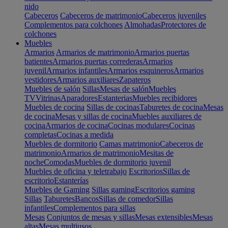
nido
Cabeceros
Cabeceros de matrimonio
Cabeceros juveniles
Complementos para colchones
Almohadas
Protectores de
colchones
Muebles
Armarios
Armarios de matrimonio
Armarios puertas
batientes
Armarios puertas correderas
Armarios
juvenil
Armarios infantiles
Armarios esquineros
Armarios
vestidores
Armarios auxiliares
Zapateros
Muebles de salón
Sillas
Mesas de salón
Muebles
TV
Vitrinas
Aparadores
Estanterias
Muebles recibidores
Muebles de cocina
Sillas de cocinas
Taburetes de cocina
Mesas
de cocina
Mesas y sillas de cocina
Muebles auxiliares de
cocina
Armarios de cocina
Cocinas modulares
Cocinas
completas
Cocinas a medida
Muebles de dormitorio
Camas matrimonio
Cabeceros de
matrimonio
Armarios de matrimonio
Mesitas de
noche
Comodas
Muebles de dormitorio juvenil
Muebles de oficina y teletrabajo
Escritorios
Sillas de
escritorio
Estanterías
Muebles de Gaming
Sillas gaming
Escritorios gaming
Sillas
Taburetes
Bancos
Sillas de comedor
Sillas
infantiles
Complementos para sillas
Mesas
Conjuntos de mesas y sillas
Mesas extensibles
Mesas
altas
Mesas multiusos