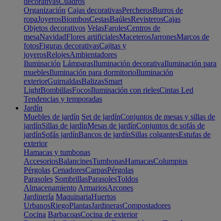
decorativas
Cuadros
Organización
Cajas decorativas
Percheros
Burros de
ropa
Joyeros
Biombos
Cestas
Baúles
Revisteros
Cajas
Objetos decorativos
Velas
Faroles
Centros de
mesa
Navidad
Flores artificiales
Maceteros
Jarrones
Marcos de
fotos
Figuras decorativas
Cajitas y
joyeros
Relojes
Ambientadores
Iluminación
Lámparas
Iluminación decorativa
Iluminación para
muebles
Iluminación para dormitorio
Iluminación
exterior
Guirnaldas
Balizas
Smart
Light
Bombillas
Focos
Iluminación con rieles
Cintas Led
Tendencias y temporadas
Jardín
Muebles de jardín
Set de jardín
Conjuntos de mesas y sillas de
jardín
Sillas de jardín
Mesas de jardín
Conjuntos de sofás de
jardín
Sofás jardín
Bancos de jardín
Sillas colgantes
Estufas de
exterior
Hamacas y tumbonas
Accesorios
Balancines
Tumbonas
Hamacas
Columpios
Pérgolas
Cenadores
Carpas
Pérgolas
Parasoles
Sombrillas
Parasoles
Toldos
Almacenamiento
Armarios
Arcones
Jardinería
Maquinaria
Huertos
Urbanos
Riego
Plantas
Jardineras
Compostadores
Cocina
Barbacoas
Cocina de exterior