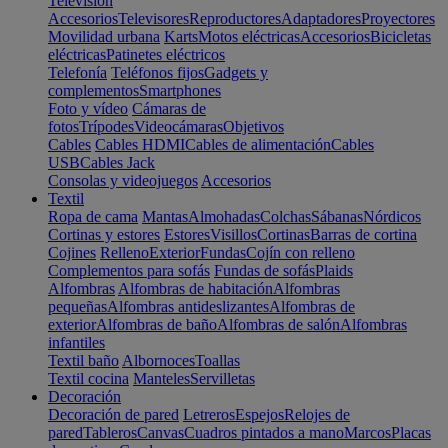
Televisión
Accesorios
Televisores
Reproductores
Adaptadores
Proyectores
Movilidad urbana
Karts
Motos eléctricas
Accesorios
Bicicletas
eléctricas
Patinetes eléctricos
Telefonía
Teléfonos fijos
Gadgets y
complementos
Smartphones
Foto y vídeo
Cámaras de
fotos
Trípodes
Videocámaras
Objetivos
Cables
Cables HDMI
Cables de alimentación
Cables
USB
Cables Jack
Consolas y videojuegos
Accesorios
Textil
Ropa de cama
Mantas
Almohadas
Colchas
Sábanas
Nórdicos
Cortinas y estores
Estores
Visillos
Cortinas
Barras de cortina
Cojines
Relleno
Exterior
Fundas
Cojín con relleno
Complementos para sofás
Fundas de sofás
Plaids
Alfombras
Alfombras de habitación
Alfombras
pequeñas
Alfombras antideslizantes
Alfombras de
exterior
Alfombras de baño
Alfombras de salón
Alfombras
infantiles
Textil baño
Albornoces
Toallas
Textil cocina
Manteles
Servilletas
Decoración
Decoración de pared
Letreros
Espejos
Relojes de
pared
Tableros
Canvas
Cuadros pintados a mano
Marcos
Placas