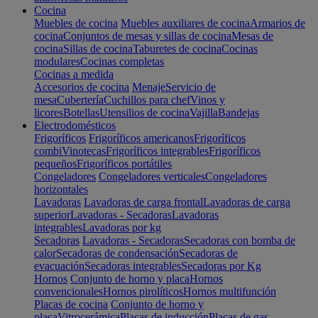
Cocina
Muebles de cocina
Muebles auxiliares de cocina
Armarios de
cocina
Conjuntos de mesas y sillas de cocina
Mesas de
cocina
Sillas de cocina
Taburetes de cocina
Cocinas
modulares
Cocinas completas
Cocinas a medida
Accesorios de cocina
Menaje
Servicio de
mesa
Cubertería
Cuchillos para chef
Vinos y
licores
Botellas
Utensilios de cocina
Vajilla
Bandejas
Electrodomésticos
Frigoríficos
Frigoríficos americanos
Frigoríficos
combi
Vinotecas
Frigoríficos integrables
Frigoríficos
pequeños
Frigoríficos portátiles
Congeladores
Congeladores verticales
Congeladores
horizontales
Lavadoras
Lavadoras de carga frontal
Lavadoras de carga
superior
Lavadoras - Secadoras
Lavadoras
integrables
Lavadoras por kg
Secadoras
Lavadoras - Secadoras
Secadoras con bomba de
calor
Secadoras de condensación
Secadoras de
evacuación
Secadoras integrables
Secadoras por Kg
Hornos
Conjunto de horno y placa
Hornos
convencionales
Hornos pirolíticos
Hornos multifunción
Placas de cocina
Conjunto de horno y
placa
Vitrocerámica
Placas de inducción
Placas de gas