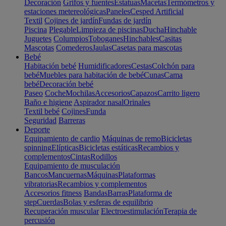
Decoración
Grifos y fuentes
Estatuas
Macetas
Termómetros y
estaciones metereológicas
Paneles
Cesped Artificial
Textil
Cojines de jardín
Fundas de jardín
Piscina
Plegable
Limpieza de piscinas
Ducha
Hinchable
Juguetes
Columpios
Toboganes
Hinchables
Casitas
Mascotas
Comederos
Jaulas
Casetas para mascotas
Bebé
Habitación bebé
Humidificadores
Cestas
Colchón para
bebé
Muebles para habitación de bebé
Cunas
Cama
bebé
Decoración bebé
Paseo
Coche
Mochilas
Accesorios
Capazos
Carrito ligero
Baño e higiene
Aspirador nasal
Orinales
Textil bebé
Cojines
Funda
Seguridad
Barreras
Deporte
Equipamiento de cardio
Máquinas de remo
Bicicletas
spinning
Elípticas
Bicicletas estáticas
Recambios y
complementos
Cintas
Rodillos
Equipamiento de musculación
Bancos
Mancuernas
Máquinas
Plataformas
vibratorias
Recambios y complementos
Accesorios fitness
Bandas
Barras
Plataforma de
step
Cuerdas
Bolas y esferas de equilibrio
Recuperación muscular
Electroestimulación
Terapia de
percusión