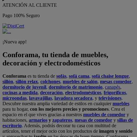
ATENCIÓN AL CLIENTE
Pago 100% Seguro
¡Nueva app!
Conforama, tu tienda de muebles,
decoración y electrodomésticos
Conforama
es tu tienda de
sofás
,
sofá cama
,
sofá chaise longue
,
sillón
,
sillón relax
,
colchones
,
muebles de salón
,
mesas comedor
,
dormitorio de juvenil
,
dormitorio de matrimonio
,
canapés
,
cocinas a medida
,
decoración
,
electrodomésticos
,
frigoríficos
,
microondas
,
lavavajillas
,
lavadora secadora
, y
televisiones
.
Descubre nuestra amplia variedad de estilos en cualquier
muebles
para tu hogar,
con los mejores precios y promociones
. Crea el
espacio en el que vives gracias a nuestros
muebles de comedor
y
habitaciones,
armarios
y
zapateros
,
mesas de comedor
y
sillas de
escritorio
. Además, podrás decorar tu casa con multitud de
artículos, tener el mejor ocio con los productos de
imagen y sonido
y aprovechar tu
jardín
en las épocas de buen tiempo. Conforama