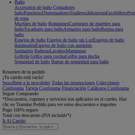
Baño
Accesorios de baño
Colgadores
baño
Papeleras
Dispensadores
Toalleros
Jaboneras
Escobillero
Port
de ropa
Muebles de baño
Botiquines
Conjuntos de muebles para
baño
Tocadores para baño
Armarios para baño
Repisa para
baño
Espejos de baño
Espejos de baño sin Luz
Espejos de baño
iluminados
Espejos de baño con aumento
Sanitarios
Bañeras
Lavabos
Mamparas
Grifería
Grifos para cocina
Grifos para ducha
Seguridad de baño
Barras de seguridad para baño
Resumen de tu pedido
¡Tu carrito está vacío!
Suscríbete a la newsletter
Todas las promociones
Colecciones
Conforama
Tarjeta Conforama
Financiación
Catálogos Conforama
Seguir Comprando
*Descuentos, cupones y servicios son aplicados en el carrito. Haz
clic en Tramitar Pedido para ver estos descuentos e importes
Pago 100% seguro
Total con descuento
(IVA incluido*)
Ir Al Carrito