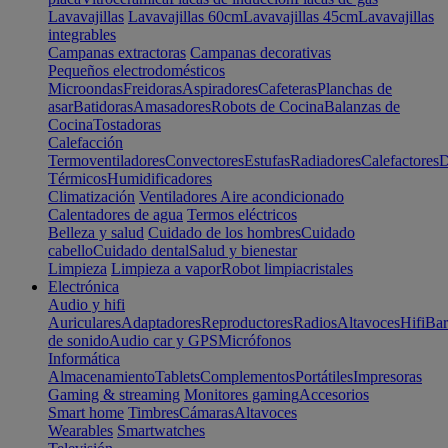
Lavavajillas
Lavavajillas 60cm
Lavavajillas 45cm
Lavavajillas
integrables
Campanas extractoras
Campanas decorativas
Pequeños electrodomésticos
Microondas
Freidoras
Aspiradores
Cafeteras
Planchas de
asar
Batidoras
Amasadores
Robots de Cocina
Balanzas de
Cocina
Tostadoras
Calefacción
Termoventiladores
Convectores
Estufas
Radiadores
Calefactores
D
Térmicos
Humidificadores
Climatización
Ventiladores
Aire acondicionado
Calentadores de agua
Termos eléctricos
Belleza y salud
Cuidado de los hombres
Cuidado
cabello
Cuidado dental
Salud y bienestar
Limpieza
Limpieza a vapor
Robot limpiacristales
Electrónica
Audio y hifi
Auriculares
Adaptadores
Reproductores
Radios
Altavoces
Hifi
Bar
de sonido
Audio car y GPS
Micrófonos
Informática
Almacenamiento
Tablets
Complementos
Portátiles
Impresoras
Gaming & streaming
Monitores gaming
Accesorios
Smart home
Timbres
Cámaras
Altavoces
Wearables
Smartwatches