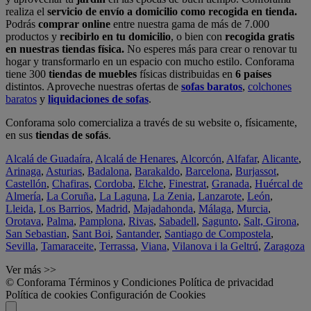
realiza el
servicio de envío a domicilio como recogida en tienda.
Podrás
comprar online
entre nuestra gama de más de 7.000
productos y
recibirlo en tu domicilio
, o bien con
recogida gratis
en nuestras tiendas física.
No esperes más para crear o renovar tu
hogar y transformarlo en un espacio con mucho estilo. Conforama
tiene 300
tiendas de muebles
físicas distribuidas en
6 países
distintos. Aproveche nuestras ofertas de
sofas baratos
,
colchones
baratos
y
liquidaciones de sofas
.
Conforama solo comercializa a través de su website o, físicamente,
en sus
tiendas de sofás
.
Alcalá de Guadaíra
,
Alcalá de Henares
,
Alcorcón
,
Alfafar
,
Alicante
,
Arinaga
,
Asturias
,
Badalona
,
Barakaldo
,
Barcelona
,
Burjassot
,
Castellón
,
Chafiras
,
Cordoba
,
Elche
,
Finestrat
,
Granada
,
Huércal de
Almería
,
La Coruña
,
La Laguna
,
La Zenia
,
Lanzarote
,
León
,
Lleida
,
Los Barrios
,
Madrid
,
Majadahonda
,
Málaga
,
Murcia
,
Orotava
,
Palma
,
Pamplona
,
Rivas
,
Sabadell
,
Sagunto
,
Salt, Girona
,
San Sebastian
,
Sant Boi
,
Santander
,
Santiago de Compostela
,
Sevilla
,
Tamaraceite
,
Terrassa
,
Viana
,
Vilanova i la Geltrú
,
Zaragoza
Ver más >>
© Conforama
Términos y Condiciones
Política de privacidad
Política de cookies
Configuración de Cookies