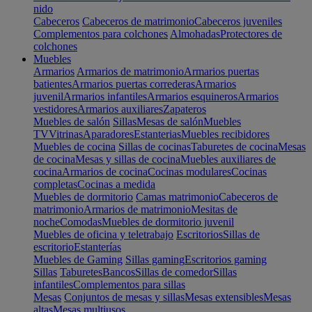
nido
Cabeceros
Cabeceros de matrimonio
Cabeceros juveniles
Complementos para colchones
Almohadas
Protectores de
colchones
Muebles
Armarios
Armarios de matrimonio
Armarios puertas
batientes
Armarios puertas correderas
Armarios
juvenil
Armarios infantiles
Armarios esquineros
Armarios
vestidores
Armarios auxiliares
Zapateros
Muebles de salón
Sillas
Mesas de salón
Muebles
TV
Vitrinas
Aparadores
Estanterias
Muebles recibidores
Muebles de cocina
Sillas de cocinas
Taburetes de cocina
Mesas
de cocina
Mesas y sillas de cocina
Muebles auxiliares de
cocina
Armarios de cocina
Cocinas modulares
Cocinas
completas
Cocinas a medida
Muebles de dormitorio
Camas matrimonio
Cabeceros de
matrimonio
Armarios de matrimonio
Mesitas de
noche
Comodas
Muebles de dormitorio juvenil
Muebles de oficina y teletrabajo
Escritorios
Sillas de
escritorio
Estanterías
Muebles de Gaming
Sillas gaming
Escritorios gaming
Sillas
Taburetes
Bancos
Sillas de comedor
Sillas
infantiles
Complementos para sillas
Mesas
Conjuntos de mesas y sillas
Mesas extensibles
Mesas
altas
Mesas multiusos