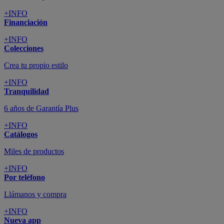
+INFO
Financiación
+INFO
Colecciones
Crea tu propio estilo
+INFO
Tranquilidad
6 años de Garantía Plus
+INFO
Catálogos
Miles de productos
+INFO
Por teléfono
Llámanos y compra
+INFO
Nueva app