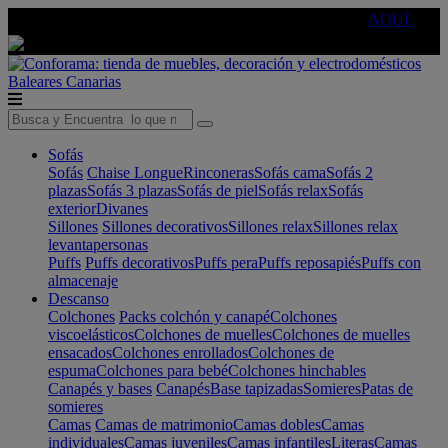
🔵Cambia tu electro con
-10% EXTRA
de descuento ☑️
AQUÍ
Baleares
Canarias
Sofás
Sofás
Chaise Longue
Rinconeras
Sofás cama
Sofás 2
plazas
Sofás 3 plazas
Sofás de piel
Sofás relax
Sofás
exterior
Divanes
Sillones
Sillones decorativos
Sillones relax
Sillones relax
levantapersonas
Puffs
Puffs decorativos
Puffs pera
Puffs reposapiés
Puffs con
almacenaje
Descanso
Colchones
Packs colchón y canapé
Colchones
viscoelásticos
Colchones de muelles
Colchones de muelles
ensacados
Colchones enrollados
Colchones de
espuma
Colchones para bebé
Colchones hinchables
Canapés y bases
Canapés
Base tapizadas
Somieres
Patas de
somieres
Camas
Camas de matrimonio
Camas dobles
Camas
individuales
Camas juveniles
Camas infantiles
Literas
Camas