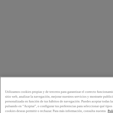
Utilizamos cookies propias y de terceros para garantizar el correcto funcionami
sitio web, analizar la navegación, mejorar nuestros servicios y mostrarte public
personalizada en función de tus hábitos de navegación. Puedes aceptar todas la
pulsando en “Aceptar”, o configurar tus preferencias para seleccionar qué tipos
cookies deseas permitir o rechazar. Para más información, consulta nuestra
Pol