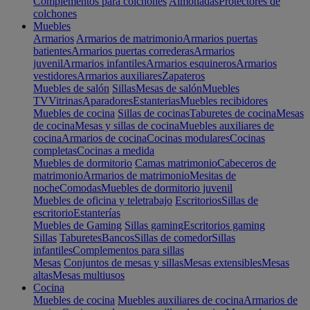
Complementos para colchones
Almohadas
Protectores de
colchones
Muebles
Armarios
Armarios de matrimonio
Armarios puertas
batientes
Armarios puertas correderas
Armarios
juvenil
Armarios infantiles
Armarios esquineros
Armarios
vestidores
Armarios auxiliares
Zapateros
Muebles de salón
Sillas
Mesas de salón
Muebles
TV
Vitrinas
Aparadores
Estanterias
Muebles recibidores
Muebles de cocina
Sillas de cocinas
Taburetes de cocina
Mesas
de cocina
Mesas y sillas de cocina
Muebles auxiliares de
cocina
Armarios de cocina
Cocinas modulares
Cocinas
completas
Cocinas a medida
Muebles de dormitorio
Camas matrimonio
Cabeceros de
matrimonio
Armarios de matrimonio
Mesitas de
noche
Comodas
Muebles de dormitorio juvenil
Muebles de oficina y teletrabajo
Escritorios
Sillas de
escritorio
Estanterías
Muebles de Gaming
Sillas gaming
Escritorios gaming
Sillas
Taburetes
Bancos
Sillas de comedor
Sillas
infantiles
Complementos para sillas
Mesas
Conjuntos de mesas y sillas
Mesas extensibles
Mesas
altas
Mesas multiusos
Cocina
Muebles de cocina
Muebles auxiliares de cocina
Armarios de