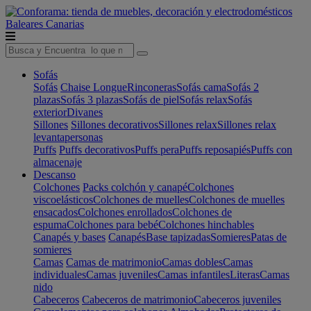
Baleares
Canarias
Sofás
Sofás
Chaise Longue
Rinconeras
Sofás cama
Sofás 2
plazas
Sofás 3 plazas
Sofás de piel
Sofás relax
Sofás
exterior
Divanes
Sillones
Sillones decorativos
Sillones relax
Sillones relax
levantapersonas
Puffs
Puffs decorativos
Puffs pera
Puffs reposapiés
Puffs con
almacenaje
Descanso
Colchones
Packs colchón y canapé
Colchones
viscoelásticos
Colchones de muelles
Colchones de muelles
ensacados
Colchones enrollados
Colchones de
espuma
Colchones para bebé
Colchones hinchables
Canapés y bases
Canapés
Base tapizadas
Somieres
Patas de
somieres
Camas
Camas de matrimonio
Camas dobles
Camas
individuales
Camas juveniles
Camas infantiles
Literas
Camas
nido
Cabeceros
Cabeceros de matrimonio
Cabeceros juveniles