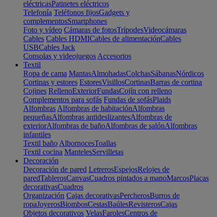
eléctricas
Patinetes eléctricos
Telefonía
Teléfonos fijos
Gadgets y
complementos
Smartphones
Foto y vídeo
Cámaras de fotos
Trípodes
Videocámaras
Cables
Cables HDMI
Cables de alimentación
Cables
USB
Cables Jack
Consolas y videojuegos
Accesorios
Textil
Ropa de cama
Mantas
Almohadas
Colchas
Sábanas
Nórdicos
Cortinas y estores
Estores
Visillos
Cortinas
Barras de cortina
Cojines
Relleno
Exterior
Fundas
Cojín con relleno
Complementos para sofás
Fundas de sofás
Plaids
Alfombras
Alfombras de habitación
Alfombras
pequeñas
Alfombras antideslizantes
Alfombras de
exterior
Alfombras de baño
Alfombras de salón
Alfombras
infantiles
Textil baño
Albornoces
Toallas
Textil cocina
Manteles
Servilletas
Decoración
Decoración de pared
Letreros
Espejos
Relojes de
pared
Tableros
Canvas
Cuadros pintados a mano
Marcos
Placas
decorativas
Cuadros
Organización
Cajas decorativas
Percheros
Burros de
ropa
Joyeros
Biombos
Cestas
Baúles
Revisteros
Cajas
Objetos decorativos
Velas
Faroles
Centros de