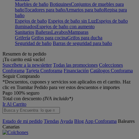
Muebles de baño
Botiquines
Conjuntos de muebles para
baño
Tocadores para baño
Armarios para baño
Repisa para
baño
Espejos de baño
Espejos de baño sin Luz
Espejos de baño
iluminados
Espejos de baño con aumento
Sanitarios
Bañeras
Lavabos
Mamparas
Grifería
Grifos para cocina
Grifos para ducha
Seguridad de baño
Barras de seguridad para baño
Resumen de tu pedido
¡Tu carrito está vacío!
Suscríbete a la newsletter
Todas las promociones
Colecciones
Conforama
Tarjeta Conforama
Financiación
Catálogos Conforama
Seguir Comprando
*Descuentos, cupones y servicios son aplicados en el carrito. Haz
clic en Tramitar Pedido para ver estos descuentos e importes
Pago 100% seguro
Total con descuento
(IVA incluido*)
Ir Al Carrito
Estado de mi pedido
Tiendas
Ayuda
Blog
App Conforama
Baleares
Canarias