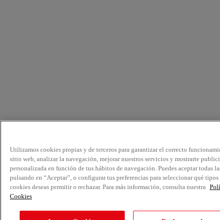
Utilizamos cookies propias y de terceros para garantizar el correcto funcionami
sitio web, analizar la navegación, mejorar nuestros servicios y mostrarte public
personalizada en función de tus hábitos de navegación. Puedes aceptar todas la
pulsando en “Aceptar”, o configurar tus preferencias para seleccionar qué tipos
cookies deseas permitir o rechazar. Para más información, consulta nuestra
Pol
Cookies