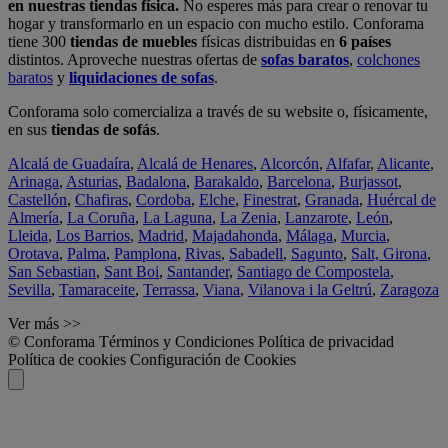
en nuestras tiendas física.
No esperes más para crear o renovar tu
hogar y transformarlo en un espacio con mucho estilo. Conforama
tiene 300
tiendas de muebles
físicas distribuidas en
6 países
distintos. Aproveche nuestras ofertas de
sofas baratos
,
colchones
baratos
y
liquidaciones de sofas
.
Conforama solo comercializa a través de su website o, físicamente,
en sus
tiendas de sofás
.
Alcalá de Guadaíra
,
Alcalá de Henares
,
Alcorcón
,
Alfafar
,
Alicante
,
Arinaga
,
Asturias
,
Badalona
,
Barakaldo
,
Barcelona
,
Burjassot
,
Castellón
,
Chafiras
,
Cordoba
,
Elche
,
Finestrat
,
Granada
,
Huércal de
Almería
,
La Coruña
,
La Laguna
,
La Zenia
,
Lanzarote
,
León
,
Lleida
,
Los Barrios
,
Madrid
,
Majadahonda
,
Málaga
,
Murcia
,
Orotava
,
Palma
,
Pamplona
,
Rivas
,
Sabadell
,
Sagunto
,
Salt, Girona
,
San Sebastian
,
Sant Boi
,
Santander
,
Santiago de Compostela
,
Sevilla
,
Tamaraceite
,
Terrassa
,
Viana
,
Vilanova i la Geltrú
,
Zaragoza
Ver más >>
© Conforama
Términos y Condiciones
Política de privacidad
Política de cookies
Configuración de Cookies