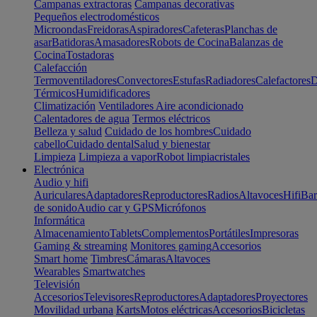
Campanas extractoras
Campanas decorativas
Pequeños electrodomésticos
Microondas
Freidoras
Aspiradores
Cafeteras
Planchas de
asar
Batidoras
Amasadores
Robots de Cocina
Balanzas de
Cocina
Tostadoras
Calefacción
Termoventiladores
Convectores
Estufas
Radiadores
Calefactores
D
Térmicos
Humidificadores
Climatización
Ventiladores
Aire acondicionado
Calentadores de agua
Termos eléctricos
Belleza y salud
Cuidado de los hombres
Cuidado
cabello
Cuidado dental
Salud y bienestar
Limpieza
Limpieza a vapor
Robot limpiacristales
Electrónica
Audio y hifi
Auriculares
Adaptadores
Reproductores
Radios
Altavoces
Hifi
Bar
de sonido
Audio car y GPS
Micrófonos
Informática
Almacenamiento
Tablets
Complementos
Portátiles
Impresoras
Gaming & streaming
Monitores gaming
Accesorios
Smart home
Timbres
Cámaras
Altavoces
Wearables
Smartwatches
Televisión
Accesorios
Televisores
Reproductores
Adaptadores
Proyectores
Movilidad urbana
Karts
Motos eléctricas
Accesorios
Bicicletas