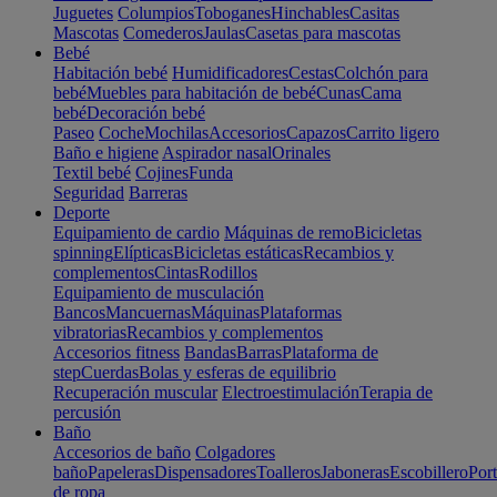
Juguetes
Columpios
Toboganes
Hinchables
Casitas
Mascotas
Comederos
Jaulas
Casetas para mascotas
Bebé
Habitación bebé
Humidificadores
Cestas
Colchón para
bebé
Muebles para habitación de bebé
Cunas
Cama
bebé
Decoración bebé
Paseo
Coche
Mochilas
Accesorios
Capazos
Carrito ligero
Baño e higiene
Aspirador nasal
Orinales
Textil bebé
Cojines
Funda
Seguridad
Barreras
Deporte
Equipamiento de cardio
Máquinas de remo
Bicicletas
spinning
Elípticas
Bicicletas estáticas
Recambios y
complementos
Cintas
Rodillos
Equipamiento de musculación
Bancos
Mancuernas
Máquinas
Plataformas
vibratorias
Recambios y complementos
Accesorios fitness
Bandas
Barras
Plataforma de
step
Cuerdas
Bolas y esferas de equilibrio
Recuperación muscular
Electroestimulación
Terapia de
percusión
Baño
Accesorios de baño
Colgadores
baño
Papeleras
Dispensadores
Toalleros
Jaboneras
Escobillero
Port
de ropa