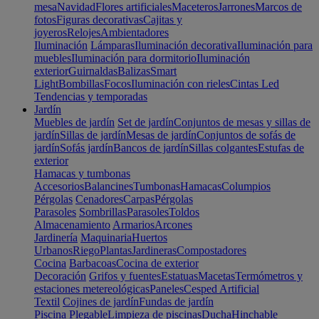
mesa
Navidad
Flores artificiales
Maceteros
Jarrones
Marcos de
fotos
Figuras decorativas
Cajitas y
joyeros
Relojes
Ambientadores
Iluminación
Lámparas
Iluminación decorativa
Iluminación para
muebles
Iluminación para dormitorio
Iluminación
exterior
Guirnaldas
Balizas
Smart
Light
Bombillas
Focos
Iluminación con rieles
Cintas Led
Tendencias y temporadas
Jardín
Muebles de jardín
Set de jardín
Conjuntos de mesas y sillas de
jardín
Sillas de jardín
Mesas de jardín
Conjuntos de sofás de
jardín
Sofás jardín
Bancos de jardín
Sillas colgantes
Estufas de
exterior
Hamacas y tumbonas
Accesorios
Balancines
Tumbonas
Hamacas
Columpios
Pérgolas
Cenadores
Carpas
Pérgolas
Parasoles
Sombrillas
Parasoles
Toldos
Almacenamiento
Armarios
Arcones
Jardinería
Maquinaria
Huertos
Urbanos
Riego
Plantas
Jardineras
Compostadores
Cocina
Barbacoas
Cocina de exterior
Decoración
Grifos y fuentes
Estatuas
Macetas
Termómetros y
estaciones metereológicas
Paneles
Cesped Artificial
Textil
Cojines de jardín
Fundas de jardín
Piscina
Plegable
Limpieza de piscinas
Ducha
Hinchable