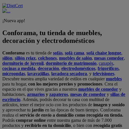
¡Nueva app!
Conforama, tu tienda de muebles,
decoración y electrodomésticos
Conforama
es tu tienda de
sofás
,
sofá cama
,
sofá chaise longue
,
sillón
,
sillón relax
,
colchones
,
muebles de salón
,
mesas comedor
,
dormitorio de juvenil
,
dormitorio de matrimonio
,
canapés
,
cocinas a medida
,
decoración
,
electrodomésticos
,
frigoríficos
,
microondas
,
lavavajillas
,
lavadora secadora
, y
televisiones
.
Descubre nuestra amplia variedad de estilos en cualquier
muebles
para tu hogar,
con los mejores precios y promociones
. Crea el
espacio en el que vives gracias a nuestros
muebles de comedor
y
habitaciones,
armarios
y
zapateros
,
mesas de comedor
y
sillas de
escritorio
. Además, podrás decorar tu casa con multitud de
artículos, tener el mejor ocio con los productos de
imagen y sonido
y aprovechar tu
jardín
en las épocas de buen tiempo. Conforama
realiza el
servicio de envío a domicilio como recogida en tienda.
Podrás
comprar online
entre nuestra gama de más de 7.000
productos y
recibirlo en tu domicilio
, o bien con
recogida gratis