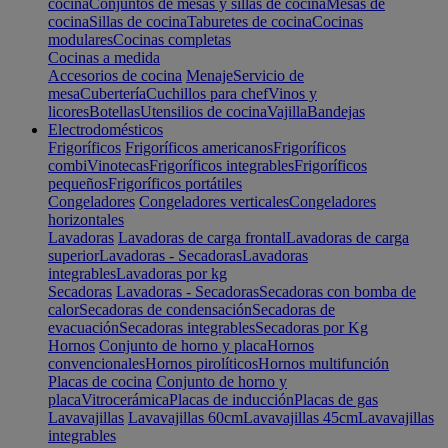
cocina
Conjuntos de mesas y sillas de cocina
Mesas de
cocina
Sillas de cocina
Taburetes de cocina
Cocinas
modulares
Cocinas completas
Cocinas a medida
Accesorios de cocina
Menaje
Servicio de
mesa
Cubertería
Cuchillos para chef
Vinos y
licores
Botellas
Utensilios de cocina
Vajilla
Bandejas
Electrodomésticos
Frigoríficos
Frigoríficos americanos
Frigoríficos
combi
Vinotecas
Frigoríficos integrables
Frigoríficos
pequeños
Frigoríficos portátiles
Congeladores
Congeladores verticales
Congeladores
horizontales
Lavadoras
Lavadoras de carga frontal
Lavadoras de carga
superior
Lavadoras - Secadoras
Lavadoras
integrables
Lavadoras por kg
Secadoras
Lavadoras - Secadoras
Secadoras con bomba de
calor
Secadoras de condensación
Secadoras de
evacuación
Secadoras integrables
Secadoras por Kg
Hornos
Conjunto de horno y placa
Hornos
convencionales
Hornos pirolíticos
Hornos multifunción
Placas de cocina
Conjunto de horno y
placa
Vitrocerámica
Placas de inducción
Placas de gas
Lavavajillas
Lavavajillas 60cm
Lavavajillas 45cm
Lavavajillas
integrables