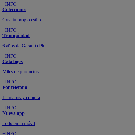
+INFO
Colecciones
Crea tu propio estilo
+INFO
Tranquilidad
6 años de Garantía Plus
+INFO
Catálogos
Miles de productos
+INFO
Por teléfono
Llámanos y compra
+INFO
Nueva app
Todo en tu móvil
+INFO