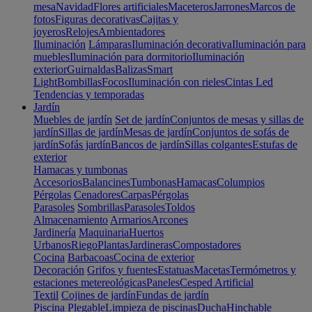
mesa
Navidad
Flores artificiales
Maceteros
Jarrones
Marcos de
fotos
Figuras decorativas
Cajitas y
joyeros
Relojes
Ambientadores
Iluminación
Lámparas
Iluminación decorativa
Iluminación para
muebles
Iluminación para dormitorio
Iluminación
exterior
Guirnaldas
Balizas
Smart
Light
Bombillas
Focos
Iluminación con rieles
Cintas Led
Tendencias y temporadas
Jardín
Muebles de jardín
Set de jardín
Conjuntos de mesas y sillas de
jardín
Sillas de jardín
Mesas de jardín
Conjuntos de sofás de
jardín
Sofás jardín
Bancos de jardín
Sillas colgantes
Estufas de
exterior
Hamacas y tumbonas
Accesorios
Balancines
Tumbonas
Hamacas
Columpios
Pérgolas
Cenadores
Carpas
Pérgolas
Parasoles
Sombrillas
Parasoles
Toldos
Almacenamiento
Armarios
Arcones
Jardinería
Maquinaria
Huertos
Urbanos
Riego
Plantas
Jardineras
Compostadores
Cocina
Barbacoas
Cocina de exterior
Decoración
Grifos y fuentes
Estatuas
Macetas
Termómetros y
estaciones metereológicas
Paneles
Cesped Artificial
Textil
Cojines de jardín
Fundas de jardín
Piscina
Plegable
Limpieza de piscinas
Ducha
Hinchable