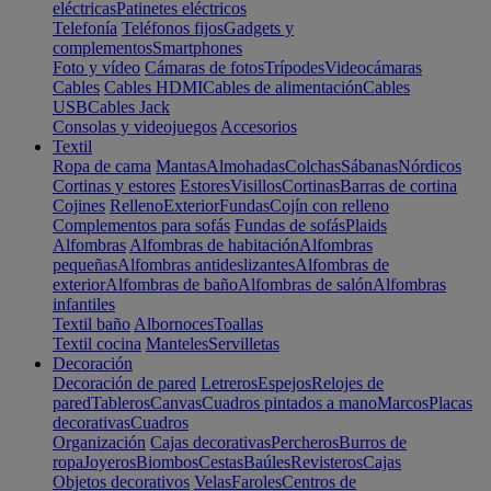
eléctricas
Patinetes eléctricos
Telefonía
Teléfonos fijos
Gadgets y
complementos
Smartphones
Foto y vídeo
Cámaras de fotos
Trípodes
Videocámaras
Cables
Cables HDMI
Cables de alimentación
Cables
USB
Cables Jack
Consolas y videojuegos
Accesorios
Textil
Ropa de cama
Mantas
Almohadas
Colchas
Sábanas
Nórdicos
Cortinas y estores
Estores
Visillos
Cortinas
Barras de cortina
Cojines
Relleno
Exterior
Fundas
Cojín con relleno
Complementos para sofás
Fundas de sofás
Plaids
Alfombras
Alfombras de habitación
Alfombras
pequeñas
Alfombras antideslizantes
Alfombras de
exterior
Alfombras de baño
Alfombras de salón
Alfombras
infantiles
Textil baño
Albornoces
Toallas
Textil cocina
Manteles
Servilletas
Decoración
Decoración de pared
Letreros
Espejos
Relojes de
pared
Tableros
Canvas
Cuadros pintados a mano
Marcos
Placas
decorativas
Cuadros
Organización
Cajas decorativas
Percheros
Burros de
ropa
Joyeros
Biombos
Cestas
Baúles
Revisteros
Cajas
Objetos decorativos
Velas
Faroles
Centros de