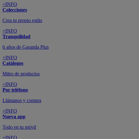
+INFO
Colecciones
Crea tu propio estilo
+INFO
Tranquilidad
6 años de Garantía Plus
+INFO
Catálogos
Miles de productos
+INFO
Por teléfono
Llámanos y compra
+INFO
Nueva app
Todo en tu móvil
+INFO