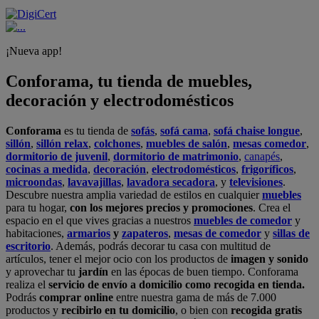
¡Nueva app!
Conforama, tu tienda de muebles,
decoración y electrodomésticos
Conforama
es tu tienda de
sofás
,
sofá cama
,
sofá chaise longue
,
sillón
,
sillón relax
,
colchones
,
muebles de salón
,
mesas comedor
,
dormitorio de juvenil
,
dormitorio de matrimonio
,
canapés
,
cocinas a medida
,
decoración
,
electrodomésticos
,
frigoríficos
,
microondas
,
lavavajillas
,
lavadora secadora
, y
televisiones
.
Descubre nuestra amplia variedad de estilos en cualquier
muebles
para tu hogar,
con los mejores precios y promociones
. Crea el
espacio en el que vives gracias a nuestros
muebles de comedor
y
habitaciones,
armarios
y
zapateros
,
mesas de comedor
y
sillas de
escritorio
. Además, podrás decorar tu casa con multitud de
artículos, tener el mejor ocio con los productos de
imagen y sonido
y aprovechar tu
jardín
en las épocas de buen tiempo. Conforama
realiza el
servicio de envío a domicilio como recogida en tienda.
Podrás
comprar online
entre nuestra gama de más de 7.000
productos y
recibirlo en tu domicilio
, o bien con
recogida gratis