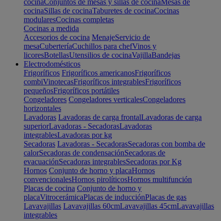
cocina
Conjuntos de mesas y sillas de cocina
Mesas de
cocina
Sillas de cocina
Taburetes de cocina
Cocinas
modulares
Cocinas completas
Cocinas a medida
Accesorios de cocina
Menaje
Servicio de
mesa
Cubertería
Cuchillos para chef
Vinos y
licores
Botellas
Utensilios de cocina
Vajilla
Bandejas
Electrodomésticos
Frigoríficos
Frigoríficos americanos
Frigoríficos
combi
Vinotecas
Frigoríficos integrables
Frigoríficos
pequeños
Frigoríficos portátiles
Congeladores
Congeladores verticales
Congeladores
horizontales
Lavadoras
Lavadoras de carga frontal
Lavadoras de carga
superior
Lavadoras - Secadoras
Lavadoras
integrables
Lavadoras por kg
Secadoras
Lavadoras - Secadoras
Secadoras con bomba de
calor
Secadoras de condensación
Secadoras de
evacuación
Secadoras integrables
Secadoras por Kg
Hornos
Conjunto de horno y placa
Hornos
convencionales
Hornos pirolíticos
Hornos multifunción
Placas de cocina
Conjunto de horno y
placa
Vitrocerámica
Placas de inducción
Placas de gas
Lavavajillas
Lavavajillas 60cm
Lavavajillas 45cm
Lavavajillas
integrables