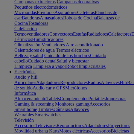
Campanas extractoras
Campanas decorativas
Pequeños electrodomésticos
Microondas
Freidoras
Aspiradores
Cafeteras
Planchas de
asar
Batidoras
Amasadores
Robots de Cocina
Balanzas de
Cocina
Tostadoras
Calefacción
Termoventiladores
Convectores
Estufas
Radiadores
Calefactores
D
Térmicos
Humidificadores
Climatización
Ventiladores
Aire acondicionado
Calentadores de agua
Termos eléctricos
Belleza y salud
Cuidado de los hombres
Cuidado
cabello
Cuidado dental
Salud y bienestar
Limpieza
Limpieza a vapor
Robot limpiacristales
Electrónica
Audio y hifi
Auriculares
Adaptadores
Reproductores
Radios
Altavoces
Hifi
Bar
de sonido
Audio car y GPS
Micrófonos
Informática
Almacenamiento
Tablets
Complementos
Portátiles
Impresoras
Gaming & streaming
Monitores gaming
Accesorios
Smart home
Timbres
Cámaras
Altavoces
Wearables
Smartwatches
Televisión
Accesorios
Televisores
Reproductores
Adaptadores
Proyectores
Movilidad urbana
Karts
Motos eléctricas
Accesorios
Bicicletas