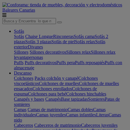
Baleares
Canarias
Sofás
Sofás
Chaise Longue
Rinconeras
Sofás cama
Sofás 2
plazas
Sofás 3 plazas
Sofás de piel
Sofás relax
Sofás
exterior
Divanes
Sillones
Sillones decorativos
Sillones relax
Sillones relax
levantapersonas
Puffs
Puffs decorativos
Puffs pera
Puffs reposapiés
Puffs con
almacenaje
Descanso
Colchones
Packs colchón y canapé
Colchones
viscoelásticos
Colchones de muelles
Colchones de muelles
ensacados
Colchones enrollados
Colchones de
espuma
Colchones para bebé
Colchones hinchables
Canapés y bases
Canapés
Base tapizadas
Somieres
Patas de
somieres
Camas
Camas de matrimonio
Camas dobles
Camas
individuales
Camas juveniles
Camas infantiles
Literas
Camas
nido
Cabeceros
Cabeceros de matrimonio
Cabeceros juveniles