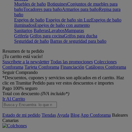
Muebles de baño
Botiquines
Conjuntos de muebles para
baño
Tocadores para baño
Armarios para baño
Repisa para
baño
Espejos de baño
Espejos de baño sin Luz
Espejos de baño
iluminados
Espejos de baño con aumento
Sanitarios
Bañeras
Lavabos
Mamparas
Grifería
Grifos para cocina
Grifos para ducha
Seguridad de baño
Barras de seguridad para baño
Resumen de tu pedido
¡Tu carrito está vacío!
Suscríbete a la newsletter
Todas las promociones
Colecciones
Conforama
Tarjeta Conforama
Financiación
Catálogos Conforama
Seguir Comprando
*Descuentos, cupones y servicios son aplicados en el carrito. Haz
clic en Tramitar Pedido para ver estos descuentos e importes
Pago 100% seguro
Total con descuento
(IVA incluido*)
Ir Al Carrito
Estado de mi pedido
Tiendas
Ayuda
Blog
App Conforama
Baleares
Canarias