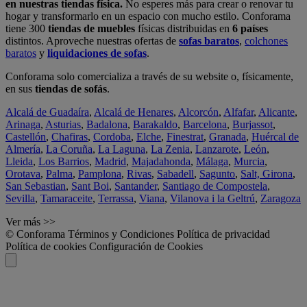
en nuestras tiendas física.
No esperes más para crear o renovar tu
hogar y transformarlo en un espacio con mucho estilo. Conforama
tiene 300
tiendas de muebles
físicas distribuidas en
6 países
distintos. Aproveche nuestras ofertas de
sofas baratos
,
colchones
baratos
y
liquidaciones de sofas
.
Conforama solo comercializa a través de su website o, físicamente,
en sus
tiendas de sofás
.
Alcalá de Guadaíra
,
Alcalá de Henares
,
Alcorcón
,
Alfafar
,
Alicante
,
Arinaga
,
Asturias
,
Badalona
,
Barakaldo
,
Barcelona
,
Burjassot
,
Castellón
,
Chafiras
,
Cordoba
,
Elche
,
Finestrat
,
Granada
,
Huércal de
Almería
,
La Coruña
,
La Laguna
,
La Zenia
,
Lanzarote
,
León
,
Lleida
,
Los Barrios
,
Madrid
,
Majadahonda
,
Málaga
,
Murcia
,
Orotava
,
Palma
,
Pamplona
,
Rivas
,
Sabadell
,
Sagunto
,
Salt, Girona
,
San Sebastian
,
Sant Boi
,
Santander
,
Santiago de Compostela
,
Sevilla
,
Tamaraceite
,
Terrassa
,
Viana
,
Vilanova i la Geltrú
,
Zaragoza
Ver más >>
© Conforama
Términos y Condiciones
Política de privacidad
Política de cookies
Configuración de Cookies