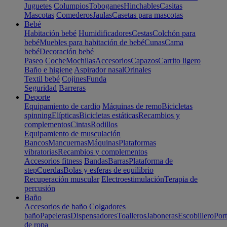
Juguetes
Columpios
Toboganes
Hinchables
Casitas
Mascotas
Comederos
Jaulas
Casetas para mascotas
Bebé
Habitación bebé
Humidificadores
Cestas
Colchón para
bebé
Muebles para habitación de bebé
Cunas
Cama
bebé
Decoración bebé
Paseo
Coche
Mochilas
Accesorios
Capazos
Carrito ligero
Baño e higiene
Aspirador nasal
Orinales
Textil bebé
Cojines
Funda
Seguridad
Barreras
Deporte
Equipamiento de cardio
Máquinas de remo
Bicicletas
spinning
Elípticas
Bicicletas estáticas
Recambios y
complementos
Cintas
Rodillos
Equipamiento de musculación
Bancos
Mancuernas
Máquinas
Plataformas
vibratorias
Recambios y complementos
Accesorios fitness
Bandas
Barras
Plataforma de
step
Cuerdas
Bolas y esferas de equilibrio
Recuperación muscular
Electroestimulación
Terapia de
percusión
Baño
Accesorios de baño
Colgadores
baño
Papeleras
Dispensadores
Toalleros
Jaboneras
Escobillero
Port
de ropa