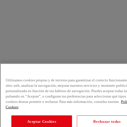
Utilizamos cookies propias y de terceros para garantizar el correcto funcionami
sitio web, analizar la navegación, mejorar nuestros servicios y mostrarte public
personalizada en función de tus hábitos de navegación. Puedes aceptar todas la
pulsando en “Aceptar”, o configurar tus preferencias para seleccionar qué tipos
cookies deseas permitir o rechazar. Para más información, consulta nuestra
Pol
Cookies
Aceptar Cookies
Rechazar todas