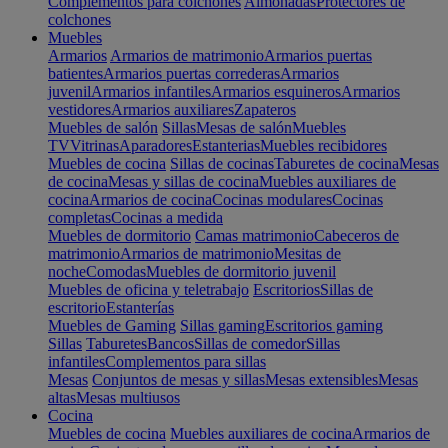
Complementos para colchones
Almohadas
Protectores de
colchones
Muebles
Armarios
Armarios de matrimonio
Armarios puertas
batientes
Armarios puertas correderas
Armarios
juvenil
Armarios infantiles
Armarios esquineros
Armarios
vestidores
Armarios auxiliares
Zapateros
Muebles de salón
Sillas
Mesas de salón
Muebles
TV
Vitrinas
Aparadores
Estanterias
Muebles recibidores
Muebles de cocina
Sillas de cocinas
Taburetes de cocina
Mesas
de cocina
Mesas y sillas de cocina
Muebles auxiliares de
cocina
Armarios de cocina
Cocinas modulares
Cocinas
completas
Cocinas a medida
Muebles de dormitorio
Camas matrimonio
Cabeceros de
matrimonio
Armarios de matrimonio
Mesitas de
noche
Comodas
Muebles de dormitorio juvenil
Muebles de oficina y teletrabajo
Escritorios
Sillas de
escritorio
Estanterías
Muebles de Gaming
Sillas gaming
Escritorios gaming
Sillas
Taburetes
Bancos
Sillas de comedor
Sillas
infantiles
Complementos para sillas
Mesas
Conjuntos de mesas y sillas
Mesas extensibles
Mesas
altas
Mesas multiusos
Cocina
Muebles de cocina
Muebles auxiliares de cocina
Armarios de