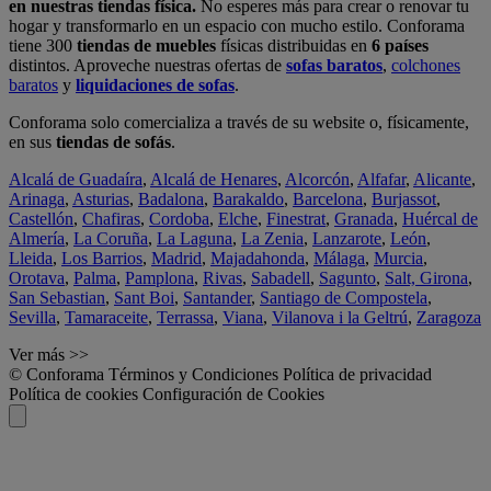
en nuestras tiendas física.
No esperes más para crear o renovar tu
hogar y transformarlo en un espacio con mucho estilo. Conforama
tiene 300
tiendas de muebles
físicas distribuidas en
6 países
distintos. Aproveche nuestras ofertas de
sofas baratos
,
colchones
baratos
y
liquidaciones de sofas
.
Conforama solo comercializa a través de su website o, físicamente,
en sus
tiendas de sofás
.
Alcalá de Guadaíra
,
Alcalá de Henares
,
Alcorcón
,
Alfafar
,
Alicante
,
Arinaga
,
Asturias
,
Badalona
,
Barakaldo
,
Barcelona
,
Burjassot
,
Castellón
,
Chafiras
,
Cordoba
,
Elche
,
Finestrat
,
Granada
,
Huércal de
Almería
,
La Coruña
,
La Laguna
,
La Zenia
,
Lanzarote
,
León
,
Lleida
,
Los Barrios
,
Madrid
,
Majadahonda
,
Málaga
,
Murcia
,
Orotava
,
Palma
,
Pamplona
,
Rivas
,
Sabadell
,
Sagunto
,
Salt, Girona
,
San Sebastian
,
Sant Boi
,
Santander
,
Santiago de Compostela
,
Sevilla
,
Tamaraceite
,
Terrassa
,
Viana
,
Vilanova i la Geltrú
,
Zaragoza
Ver más >>
© Conforama
Términos y Condiciones
Política de privacidad
Política de cookies
Configuración de Cookies