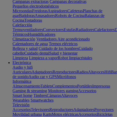
Campanas extractoras
Campanas decorativas
Pequeños electrodomésticos
Microondas
Freidoras
Aspiradores
Cafeteras
Planchas de
asar
Batidoras
Amasadores
Robots de Cocina
Balanzas de
Cocina
Tostadoras
Calefacción
Termoventiladores
Convectores
Estufas
Radiadores
Calefactores
D
Térmicos
Humidificadores
Climatización
Ventiladores
Aire acondicionado
Calentadores de agua
Termos eléctricos
Belleza y salud
Cuidado de los hombres
Cuidado
cabello
Cuidado dental
Salud y bienestar
Limpieza
Limpieza a vapor
Robot limpiacristales
Electrónica
Audio y hifi
Auriculares
Adaptadores
Reproductores
Radios
Altavoces
Hifi
Bar
de sonido
Audio car y GPS
Micrófonos
Informática
Almacenamiento
Tablets
Complementos
Portátiles
Impresoras
Gaming & streaming
Monitores gaming
Accesorios
Smart home
Timbres
Cámaras
Altavoces
Wearables
Smartwatches
Televisión
Accesorios
Televisores
Reproductores
Adaptadores
Proyectores
Movilidad urbana
Karts
Motos eléctricas
Accesorios
Bicicletas