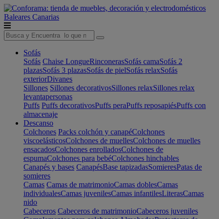
Baleares
Canarias
Sofás
Sofás
Chaise Longue
Rinconeras
Sofás cama
Sofás 2
plazas
Sofás 3 plazas
Sofás de piel
Sofás relax
Sofás
exterior
Divanes
Sillones
Sillones decorativos
Sillones relax
Sillones relax
levantapersonas
Puffs
Puffs decorativos
Puffs pera
Puffs reposapiés
Puffs con
almacenaje
Descanso
Colchones
Packs colchón y canapé
Colchones
viscoelásticos
Colchones de muelles
Colchones de muelles
ensacados
Colchones enrollados
Colchones de
espuma
Colchones para bebé
Colchones hinchables
Canapés y bases
Canapés
Base tapizadas
Somieres
Patas de
somieres
Camas
Camas de matrimonio
Camas dobles
Camas
individuales
Camas juveniles
Camas infantiles
Literas
Camas
nido
Cabeceros
Cabeceros de matrimonio
Cabeceros juveniles