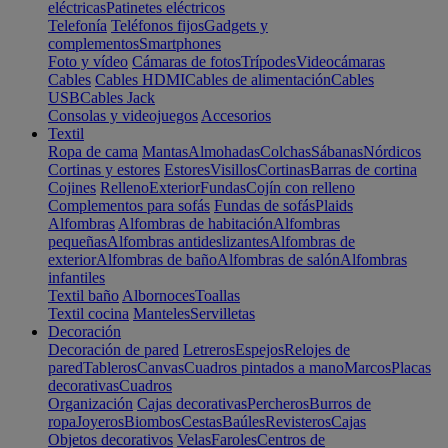
eléctricas
Patinetes eléctricos
Telefonía
Teléfonos fijos
Gadgets y
complementos
Smartphones
Foto y vídeo
Cámaras de fotos
Trípodes
Videocámaras
Cables
Cables HDMI
Cables de alimentación
Cables
USB
Cables Jack
Consolas y videojuegos
Accesorios
Textil
Ropa de cama
Mantas
Almohadas
Colchas
Sábanas
Nórdicos
Cortinas y estores
Estores
Visillos
Cortinas
Barras de cortina
Cojines
Relleno
Exterior
Fundas
Cojín con relleno
Complementos para sofás
Fundas de sofás
Plaids
Alfombras
Alfombras de habitación
Alfombras
pequeñas
Alfombras antideslizantes
Alfombras de
exterior
Alfombras de baño
Alfombras de salón
Alfombras
infantiles
Textil baño
Albornoces
Toallas
Textil cocina
Manteles
Servilletas
Decoración
Decoración de pared
Letreros
Espejos
Relojes de
pared
Tableros
Canvas
Cuadros pintados a mano
Marcos
Placas
decorativas
Cuadros
Organización
Cajas decorativas
Percheros
Burros de
ropa
Joyeros
Biombos
Cestas
Baúles
Revisteros
Cajas
Objetos decorativos
Velas
Faroles
Centros de