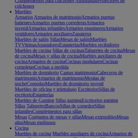
Complementos para colchones
Almohadas
Protectores de
colchones
Muebles
Armarios
Armarios de matrimonio
Armarios puertas
batientes
Armarios puertas correderas
Armarios
juvenil
Armarios infantiles
Armarios esquineros
Armarios
vestidores
Armarios auxiliares
Zapateros
Muebles de salón
Sillas
Mesas de salón
Muebles
TV
Vitrinas
Aparadores
Estanterias
Muebles recibidores
Muebles de cocina
Sillas de cocinas
Taburetes de cocina
Mesas
de cocina
Mesas y sillas de cocina
Muebles auxiliares de
cocina
Armarios de cocina
Cocinas modulares
Cocinas
completas
Cocinas a medida
Muebles de dormitorio
Camas matrimonio
Cabeceros de
matrimonio
Armarios de matrimonio
Mesitas de
noche
Comodas
Muebles de dormitorio juvenil
Muebles de oficina y teletrabajo
Escritorios
Sillas de
escritorio
Estanterías
Muebles de Gaming
Sillas gaming
Escritorios gaming
Sillas
Taburetes
Bancos
Sillas de comedor
Sillas
infantiles
Complementos para sillas
Mesas
Conjuntos de mesas y sillas
Mesas extensibles
Mesas
altas
Mesas multiusos
Cocina
Muebles de cocina
Muebles auxiliares de cocina
Armarios de