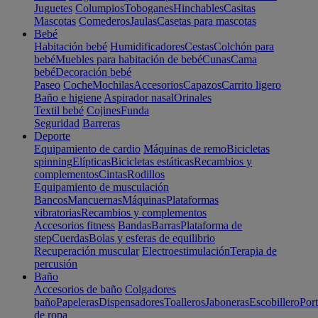
Juguetes
Columpios
Toboganes
Hinchables
Casitas
Mascotas
Comederos
Jaulas
Casetas para mascotas
Bebé
Habitación bebé
Humidificadores
Cestas
Colchón para
bebé
Muebles para habitación de bebé
Cunas
Cama
bebé
Decoración bebé
Paseo
Coche
Mochilas
Accesorios
Capazos
Carrito ligero
Baño e higiene
Aspirador nasal
Orinales
Textil bebé
Cojines
Funda
Seguridad
Barreras
Deporte
Equipamiento de cardio
Máquinas de remo
Bicicletas
spinning
Elípticas
Bicicletas estáticas
Recambios y
complementos
Cintas
Rodillos
Equipamiento de musculación
Bancos
Mancuernas
Máquinas
Plataformas
vibratorias
Recambios y complementos
Accesorios fitness
Bandas
Barras
Plataforma de
step
Cuerdas
Bolas y esferas de equilibrio
Recuperación muscular
Electroestimulación
Terapia de
percusión
Baño
Accesorios de baño
Colgadores
baño
Papeleras
Dispensadores
Toalleros
Jaboneras
Escobillero
Port
de ropa