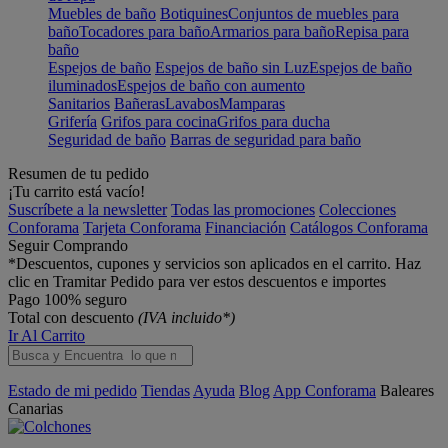
Muebles de baño
Botiquines
Conjuntos de muebles para
baño
Tocadores para baño
Armarios para baño
Repisa para
baño
Espejos de baño
Espejos de baño sin Luz
Espejos de baño
iluminados
Espejos de baño con aumento
Sanitarios
Bañeras
Lavabos
Mamparas
Grifería
Grifos para cocina
Grifos para ducha
Seguridad de baño
Barras de seguridad para baño
Resumen de tu pedido
¡Tu carrito está vacío!
Suscríbete a la newsletter
Todas las promociones
Colecciones
Conforama
Tarjeta Conforama
Financiación
Catálogos Conforama
Seguir Comprando
*Descuentos, cupones y servicios son aplicados en el carrito. Haz
clic en Tramitar Pedido para ver estos descuentos e importes
Pago 100% seguro
Total con descuento
(IVA incluido*)
Ir Al Carrito
Estado de mi pedido
Tiendas
Ayuda
Blog
App Conforama
Baleares
Canarias