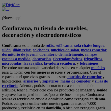
¡Nueva app!
Conforama, tu tienda de muebles,
decoración y electrodomésticos
Conforama
es tu tienda de
sofás
,
sofá cama
,
sofá chaise longue
,
sillón
,
sillón relax
,
colchones
,
muebles de salón
,
mesas comedor
,
dormitorio de juvenil
,
dormitorio de matrimonio
,
canapés
,
cocinas a medida
,
decoración
,
electrodomésticos
,
frigoríficos
,
microondas
,
lavavajillas
,
lavadora secadora
, y
televisiones
.
Descubre nuestra amplia variedad de estilos en cualquier
muebles
para tu hogar,
con los mejores precios y promociones
. Crea el
espacio en el que vives gracias a nuestros
muebles de comedor
y
habitaciones,
armarios
y
zapateros
,
mesas de comedor
y
sillas de
escritorio
. Además, podrás decorar tu casa con multitud de
artículos, tener el mejor ocio con los productos de
imagen y sonido
y aprovechar tu
jardín
en las épocas de buen tiempo. Conforama
realiza el
servicio de envío a domicilio como recogida en tienda.
Podrás
comprar online
entre nuestra gama de más de 7.000
productos y
recibirlo en tu domicilio
, o bien con
recogida gratis