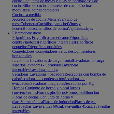
cocina
Conjuntos de mesas y sillas de cocina
Mesas de
cocina
Sillas de cocina
Taburetes de cocina
Cocinas
modulares
Cocinas completas
Cocinas a medida
Accesorios de cocina
Menaje
Servicio de
mesa
Cubertería
Cuchillos para chef
Vinos y
licores
Botellas
Utensilios de cocina
Vajilla
Bandejas
Electrodomésticos
Frigoríficos
Frigoríficos americanos
Frigoríficos
combi
Vinotecas
Frigoríficos integrables
Frigoríficos
pequeños
Frigoríficos portátiles
Congeladores
Congeladores verticales
Congeladores
horizontales
Lavadoras
Lavadoras de carga frontal
Lavadoras de carga
superior
Lavadoras - Secadoras
Lavadoras
integrables
Lavadoras por kg
Secadoras
Lavadoras - Secadoras
Secadoras con bomba de
calor
Secadoras de condensación
Secadoras de
evacuación
Secadoras integrables
Secadoras por Kg
Hornos
Conjunto de horno y placa
Hornos
convencionales
Hornos pirolíticos
Hornos multifunción
Placas de cocina
Conjunto de horno y
placa
Vitrocerámica
Placas de inducción
Placas de gas
Lavavajillas
Lavavajillas 60cm
Lavavajillas 45cm
Lavavajillas
integrables