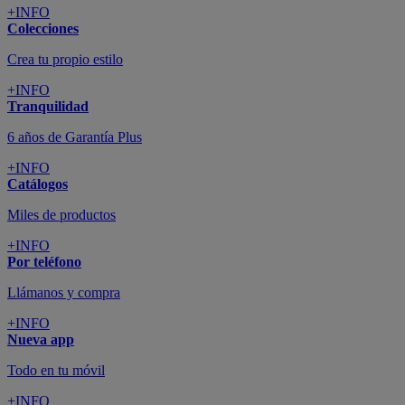
+INFO
Colecciones
Crea tu propio estilo
+INFO
Tranquilidad
6 años de Garantía Plus
+INFO
Catálogos
Miles de productos
+INFO
Por teléfono
Llámanos y compra
+INFO
Nueva app
Todo en tu móvil
+INFO