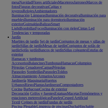
mesa
Navidad
Flores artificiales
Maceteros
Jarrones
Marcos de
fotos
Figuras decorativas
Cajitas y
joyeros
Relojes
Ambientadores
Iluminación
Lámparas
Iluminación decorativa
Iluminación para
muebles
Iluminación para dormitorio
Iluminación
exterior
Guirnaldas
Balizas
Smart
Light
Bombillas
Focos
Iluminación con rieles
Cintas Led
Tendencias y temporadas
Jardín
Muebles de jardín
Set de jardín
Conjuntos de mesas y sillas de
jardín
Sillas de jardín
Mesas de jardín
Conjuntos de sofás de
jardín
Sofás jardín
Bancos de jardín
Sillas colgantes
Estufas de
exterior
Hamacas y tumbonas
Accesorios
Balancines
Tumbonas
Hamacas
Columpios
Pérgolas
Cenadores
Carpas
Pérgolas
Parasoles
Sombrillas
Parasoles
Toldos
Almacenamiento
Armarios
Arcones
Jardinería
Maquinaria
Huertos
Urbanos
Riego
Plantas
Jardineras
Compostadores
Cocina
Barbacoas
Cocina de exterior
Decoración
Grifos y fuentes
Estatuas
Macetas
Termómetros y
estaciones metereológicas
Paneles
Cesped Artificial
Textil
Cojines de jardín
Fundas de jardín
Piscina
Plegable
Limpieza de piscinas
Ducha
Hinchable