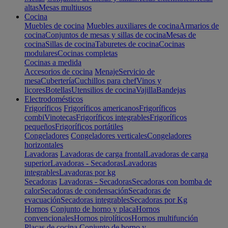
altas
Mesas multiusos
Cocina
Muebles de cocina
Muebles auxiliares de cocina
Armarios de
cocina
Conjuntos de mesas y sillas de cocina
Mesas de
cocina
Sillas de cocina
Taburetes de cocina
Cocinas
modulares
Cocinas completas
Cocinas a medida
Accesorios de cocina
Menaje
Servicio de
mesa
Cubertería
Cuchillos para chef
Vinos y
licores
Botellas
Utensilios de cocina
Vajilla
Bandejas
Electrodomésticos
Frigoríficos
Frigoríficos americanos
Frigoríficos
combi
Vinotecas
Frigoríficos integrables
Frigoríficos
pequeños
Frigoríficos portátiles
Congeladores
Congeladores verticales
Congeladores
horizontales
Lavadoras
Lavadoras de carga frontal
Lavadoras de carga
superior
Lavadoras - Secadoras
Lavadoras
integrables
Lavadoras por kg
Secadoras
Lavadoras - Secadoras
Secadoras con bomba de
calor
Secadoras de condensación
Secadoras de
evacuación
Secadoras integrables
Secadoras por Kg
Hornos
Conjunto de horno y placa
Hornos
convencionales
Hornos pirolíticos
Hornos multifunción
Placas de cocina
Conjunto de horno y