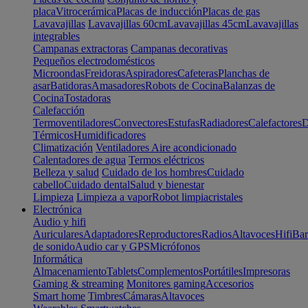
placa
Vitrocerámica
Placas de inducción
Placas de gas
Lavavajillas
Lavavajillas 60cm
Lavavajillas 45cm
Lavavajillas
integrables
Campanas extractoras
Campanas decorativas
Pequeños electrodomésticos
Microondas
Freidoras
Aspiradores
Cafeteras
Planchas de
asar
Batidoras
Amasadores
Robots de Cocina
Balanzas de
Cocina
Tostadoras
Calefacción
Termoventiladores
Convectores
Estufas
Radiadores
Calefactores
D
Térmicos
Humidificadores
Climatización
Ventiladores
Aire acondicionado
Calentadores de agua
Termos eléctricos
Belleza y salud
Cuidado de los hombres
Cuidado
cabello
Cuidado dental
Salud y bienestar
Limpieza
Limpieza a vapor
Robot limpiacristales
Electrónica
Audio y hifi
Auriculares
Adaptadores
Reproductores
Radios
Altavoces
Hifi
Bar
de sonido
Audio car y GPS
Micrófonos
Informática
Almacenamiento
Tablets
Complementos
Portátiles
Impresoras
Gaming & streaming
Monitores gaming
Accesorios
Smart home
Timbres
Cámaras
Altavoces