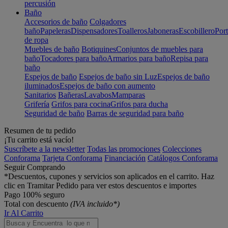
percusión
Baño
Accesorios de baño
Colgadores
baño
Papeleras
Dispensadores
Toalleros
Jaboneras
Escobillero
Port
de ropa
Muebles de baño
Botiquines
Conjuntos de muebles para
baño
Tocadores para baño
Armarios para baño
Repisa para
baño
Espejos de baño
Espejos de baño sin Luz
Espejos de baño
iluminados
Espejos de baño con aumento
Sanitarios
Bañeras
Lavabos
Mamparas
Grifería
Grifos para cocina
Grifos para ducha
Seguridad de baño
Barras de seguridad para baño
Resumen de tu pedido
¡Tu carrito está vacío!
Suscríbete a la newsletter
Todas las promociones
Colecciones
Conforama
Tarjeta Conforama
Financiación
Catálogos Conforama
Seguir Comprando
*Descuentos, cupones y servicios son aplicados en el carrito. Haz
clic en Tramitar Pedido para ver estos descuentos e importes
Pago 100% seguro
Total con descuento
(IVA incluido*)
Ir Al Carrito