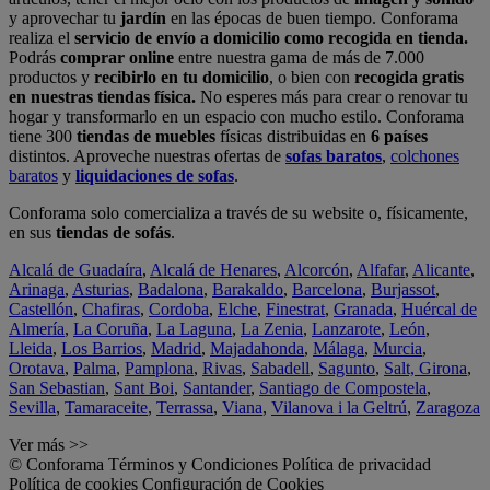
y aprovechar tu
jardín
en las épocas de buen tiempo. Conforama
realiza el
servicio de envío a domicilio como recogida en tienda.
Podrás
comprar online
entre nuestra gama de más de 7.000
productos y
recibirlo en tu domicilio
, o bien con
recogida gratis
en nuestras tiendas física.
No esperes más para crear o renovar tu
hogar y transformarlo en un espacio con mucho estilo. Conforama
tiene 300
tiendas de muebles
físicas distribuidas en
6 países
distintos. Aproveche nuestras ofertas de
sofas baratos
,
colchones
baratos
y
liquidaciones de sofas
.
Conforama solo comercializa a través de su website o, físicamente,
en sus
tiendas de sofás
.
Alcalá de Guadaíra
,
Alcalá de Henares
,
Alcorcón
,
Alfafar
,
Alicante
,
Arinaga
,
Asturias
,
Badalona
,
Barakaldo
,
Barcelona
,
Burjassot
,
Castellón
,
Chafiras
,
Cordoba
,
Elche
,
Finestrat
,
Granada
,
Huércal de
Almería
,
La Coruña
,
La Laguna
,
La Zenia
,
Lanzarote
,
León
,
Lleida
,
Los Barrios
,
Madrid
,
Majadahonda
,
Málaga
,
Murcia
,
Orotava
,
Palma
,
Pamplona
,
Rivas
,
Sabadell
,
Sagunto
,
Salt, Girona
,
San Sebastian
,
Sant Boi
,
Santander
,
Santiago de Compostela
,
Sevilla
,
Tamaraceite
,
Terrassa
,
Viana
,
Vilanova i la Geltrú
,
Zaragoza
Ver más >>
© Conforama
Términos y Condiciones
Política de privacidad
Política de cookies
Configuración de Cookies