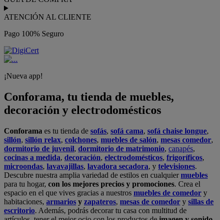
ATENCIÓN AL CLIENTE
Pago 100% Seguro
¡Nueva app!
Conforama, tu tienda de muebles,
decoración y electrodomésticos
Conforama
es tu tienda de
sofás
,
sofá cama
,
sofá chaise longue
,
sillón
,
sillón relax
,
colchones
,
muebles de salón
,
mesas comedor
,
dormitorio de juvenil
,
dormitorio de matrimonio
,
canapés
,
cocinas a medida
,
decoración
,
electrodomésticos
,
frigoríficos
,
microondas
,
lavavajillas
,
lavadora secadora
, y
televisiones
.
Descubre nuestra amplia variedad de estilos en cualquier
muebles
para tu hogar,
con los mejores precios y promociones
. Crea el
espacio en el que vives gracias a nuestros
muebles de comedor
y
habitaciones,
armarios
y
zapateros
,
mesas de comedor
y
sillas de
escritorio
. Además, podrás decorar tu casa con multitud de
artículos, tener el mejor ocio con los productos de
imagen y sonido