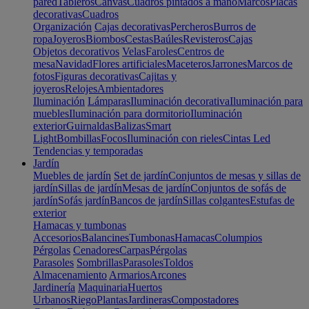
pared
Tableros
Canvas
Cuadros pintados a mano
Marcos
Placas
decorativas
Cuadros
Organización
Cajas decorativas
Percheros
Burros de
ropa
Joyeros
Biombos
Cestas
Baúles
Revisteros
Cajas
Objetos decorativos
Velas
Faroles
Centros de
mesa
Navidad
Flores artificiales
Maceteros
Jarrones
Marcos de
fotos
Figuras decorativas
Cajitas y
joyeros
Relojes
Ambientadores
Iluminación
Lámparas
Iluminación decorativa
Iluminación para
muebles
Iluminación para dormitorio
Iluminación
exterior
Guirnaldas
Balizas
Smart
Light
Bombillas
Focos
Iluminación con rieles
Cintas Led
Tendencias y temporadas
Jardín
Muebles de jardín
Set de jardín
Conjuntos de mesas y sillas de
jardín
Sillas de jardín
Mesas de jardín
Conjuntos de sofás de
jardín
Sofás jardín
Bancos de jardín
Sillas colgantes
Estufas de
exterior
Hamacas y tumbonas
Accesorios
Balancines
Tumbonas
Hamacas
Columpios
Pérgolas
Cenadores
Carpas
Pérgolas
Parasoles
Sombrillas
Parasoles
Toldos
Almacenamiento
Armarios
Arcones
Jardinería
Maquinaria
Huertos
Urbanos
Riego
Plantas
Jardineras
Compostadores