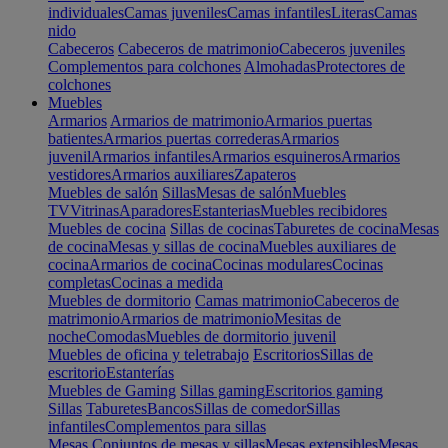
individuales
Camas juveniles
Camas infantiles
Literas
Camas
nido
Cabeceros
Cabeceros de matrimonio
Cabeceros juveniles
Complementos para colchones
Almohadas
Protectores de
colchones
Muebles
Armarios
Armarios de matrimonio
Armarios puertas
batientes
Armarios puertas correderas
Armarios
juvenil
Armarios infantiles
Armarios esquineros
Armarios
vestidores
Armarios auxiliares
Zapateros
Muebles de salón
Sillas
Mesas de salón
Muebles
TV
Vitrinas
Aparadores
Estanterias
Muebles recibidores
Muebles de cocina
Sillas de cocinas
Taburetes de cocina
Mesas
de cocina
Mesas y sillas de cocina
Muebles auxiliares de
cocina
Armarios de cocina
Cocinas modulares
Cocinas
completas
Cocinas a medida
Muebles de dormitorio
Camas matrimonio
Cabeceros de
matrimonio
Armarios de matrimonio
Mesitas de
noche
Comodas
Muebles de dormitorio juvenil
Muebles de oficina y teletrabajo
Escritorios
Sillas de
escritorio
Estanterías
Muebles de Gaming
Sillas gaming
Escritorios gaming
Sillas
Taburetes
Bancos
Sillas de comedor
Sillas
infantiles
Complementos para sillas
Mesas
Conjuntos de mesas y sillas
Mesas extensibles
Mesas