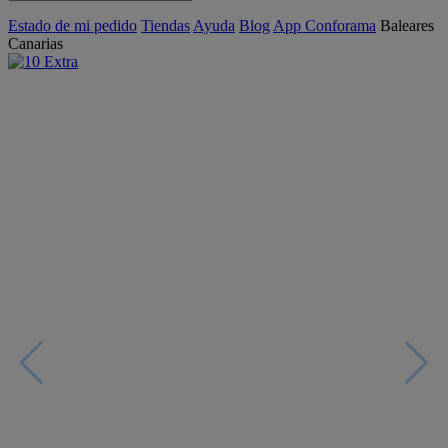
Estado de mi pedido
Tiendas
Ayuda
Blog
App Conforama
Baleares
Canarias