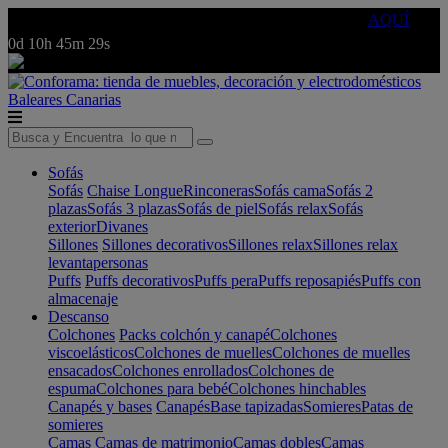
🔵Cambia tu electro con
-10% EXTRA
de descuento ☑️
AQUÍ
0d
10h
45m
29s
Baleares
Canarias
Sofás
Sofás
Chaise Longue
Rinconeras
Sofás cama
Sofás 2
plazas
Sofás 3 plazas
Sofás de piel
Sofás relax
Sofás
exterior
Divanes
Sillones
Sillones decorativos
Sillones relax
Sillones relax
levantapersonas
Puffs
Puffs decorativos
Puffs pera
Puffs reposapiés
Puffs con
almacenaje
Descanso
Colchones
Packs colchón y canapé
Colchones
viscoelásticos
Colchones de muelles
Colchones de muelles
ensacados
Colchones enrollados
Colchones de
espuma
Colchones para bebé
Colchones hinchables
Canapés y bases
Canapés
Base tapizadas
Somieres
Patas de
somieres
Camas
Camas de matrimonio
Camas dobles
Camas