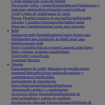
Cocina
Barbacoas
Cocina de exterior
Decoración
Grifos y fuentes
Estatuas
Macetas
Termómetros y
estaciones metereológicas
Paneles
Cesped Artificial
Textil
Cojines de jardín
Fundas de jardín
Piscina
Plegable
Limpieza de piscinas
Ducha
Hinchable
Juguetes
Columpios
Toboganes
Hinchables
Casitas
Mascotas
Comederos
Jaulas
Casetas para mascotas
Bebé
Habitación bebé
Humidificadores
Cestas
Colchón para
bebé
Muebles para habitación de bebé
Cunas
Cama
bebé
Decoración bebé
Paseo
Coche
Mochilas
Accesorios
Capazos
Carrito ligero
Baño e higiene
Aspirador nasal
Orinales
Textil bebé
Cojines
Funda
Seguridad
Barreras
Deporte
Equipamiento de cardio
Máquinas de remo
Bicicletas
spinning
Elípticas
Bicicletas estáticas
Recambios y
complementos
Cintas
Rodillos
Equipamiento de musculación
Bancos
Mancuernas
Máquinas
Plataformas
vibratorias
Recambios y complementos
Accesorios fitness
Bandas
Barras
Plataforma de
step
Cuerdas
Bolas y esferas de equilibrio
Recuperación muscular
Electroestimulación
Terapia de