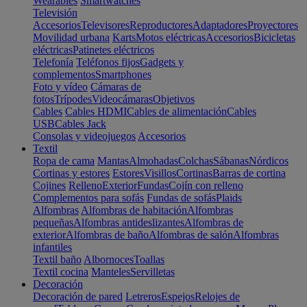
Wearables
Smartwatches
Televisión
Accesorios
Televisores
Reproductores
Adaptadores
Proyectores
Movilidad urbana
Karts
Motos eléctricas
Accesorios
Bicicletas
eléctricas
Patinetes eléctricos
Telefonía
Teléfonos fijos
Gadgets y
complementos
Smartphones
Foto y vídeo
Cámaras de
fotos
Trípodes
Videocámaras
Objetivos
Cables
Cables HDMI
Cables de alimentación
Cables
USB
Cables Jack
Consolas y videojuegos
Accesorios
Textil
Ropa de cama
Mantas
Almohadas
Colchas
Sábanas
Nórdicos
Cortinas y estores
Estores
Visillos
Cortinas
Barras de cortina
Cojines
Relleno
Exterior
Fundas
Cojín con relleno
Complementos para sofás
Fundas de sofás
Plaids
Alfombras
Alfombras de habitación
Alfombras
pequeñas
Alfombras antideslizantes
Alfombras de
exterior
Alfombras de baño
Alfombras de salón
Alfombras
infantiles
Textil baño
Albornoces
Toallas
Textil cocina
Manteles
Servilletas
Decoración
Decoración de pared
Letreros
Espejos
Relojes de