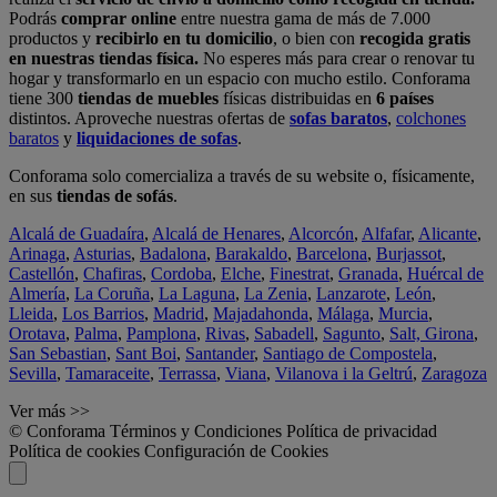
Podrás
comprar online
entre nuestra gama de más de 7.000
productos y
recibirlo en tu domicilio
, o bien con
recogida gratis
en nuestras tiendas física.
No esperes más para crear o renovar tu
hogar y transformarlo en un espacio con mucho estilo. Conforama
tiene 300
tiendas de muebles
físicas distribuidas en
6 países
distintos. Aproveche nuestras ofertas de
sofas baratos
,
colchones
baratos
y
liquidaciones de sofas
.
Conforama solo comercializa a través de su website o, físicamente,
en sus
tiendas de sofás
.
Alcalá de Guadaíra
,
Alcalá de Henares
,
Alcorcón
,
Alfafar
,
Alicante
,
Arinaga
,
Asturias
,
Badalona
,
Barakaldo
,
Barcelona
,
Burjassot
,
Castellón
,
Chafiras
,
Cordoba
,
Elche
,
Finestrat
,
Granada
,
Huércal de
Almería
,
La Coruña
,
La Laguna
,
La Zenia
,
Lanzarote
,
León
,
Lleida
,
Los Barrios
,
Madrid
,
Majadahonda
,
Málaga
,
Murcia
,
Orotava
,
Palma
,
Pamplona
,
Rivas
,
Sabadell
,
Sagunto
,
Salt, Girona
,
San Sebastian
,
Sant Boi
,
Santander
,
Santiago de Compostela
,
Sevilla
,
Tamaraceite
,
Terrassa
,
Viana
,
Vilanova i la Geltrú
,
Zaragoza
Ver más >>
© Conforama
Términos y Condiciones
Política de privacidad
Política de cookies
Configuración de Cookies