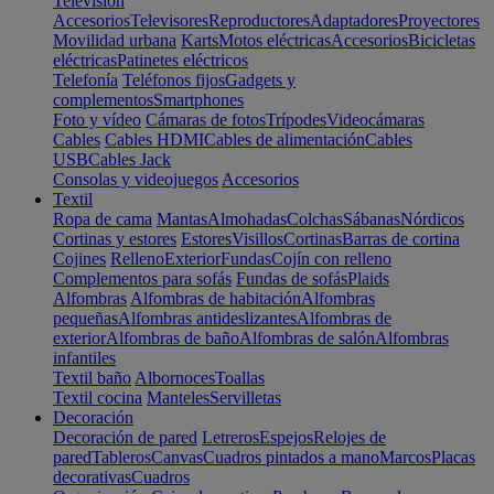
Televisión
Accesorios
Televisores
Reproductores
Adaptadores
Proyectores
Movilidad urbana
Karts
Motos eléctricas
Accesorios
Bicicletas
eléctricas
Patinetes eléctricos
Telefonía
Teléfonos fijos
Gadgets y
complementos
Smartphones
Foto y vídeo
Cámaras de fotos
Trípodes
Videocámaras
Cables
Cables HDMI
Cables de alimentación
Cables
USB
Cables Jack
Consolas y videojuegos
Accesorios
Textil
Ropa de cama
Mantas
Almohadas
Colchas
Sábanas
Nórdicos
Cortinas y estores
Estores
Visillos
Cortinas
Barras de cortina
Cojines
Relleno
Exterior
Fundas
Cojín con relleno
Complementos para sofás
Fundas de sofás
Plaids
Alfombras
Alfombras de habitación
Alfombras
pequeñas
Alfombras antideslizantes
Alfombras de
exterior
Alfombras de baño
Alfombras de salón
Alfombras
infantiles
Textil baño
Albornoces
Toallas
Textil cocina
Manteles
Servilletas
Decoración
Decoración de pared
Letreros
Espejos
Relojes de
pared
Tableros
Canvas
Cuadros pintados a mano
Marcos
Placas
decorativas
Cuadros