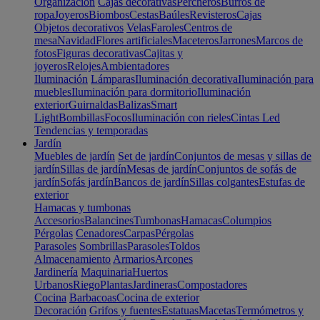
Organización
Cajas decorativas
Percheros
Burros de
ropa
Joyeros
Biombos
Cestas
Baúles
Revisteros
Cajas
Objetos decorativos
Velas
Faroles
Centros de
mesa
Navidad
Flores artificiales
Maceteros
Jarrones
Marcos de
fotos
Figuras decorativas
Cajitas y
joyeros
Relojes
Ambientadores
Iluminación
Lámparas
Iluminación decorativa
Iluminación para
muebles
Iluminación para dormitorio
Iluminación
exterior
Guirnaldas
Balizas
Smart
Light
Bombillas
Focos
Iluminación con rieles
Cintas Led
Tendencias y temporadas
Jardín
Muebles de jardín
Set de jardín
Conjuntos de mesas y sillas de
jardín
Sillas de jardín
Mesas de jardín
Conjuntos de sofás de
jardín
Sofás jardín
Bancos de jardín
Sillas colgantes
Estufas de
exterior
Hamacas y tumbonas
Accesorios
Balancines
Tumbonas
Hamacas
Columpios
Pérgolas
Cenadores
Carpas
Pérgolas
Parasoles
Sombrillas
Parasoles
Toldos
Almacenamiento
Armarios
Arcones
Jardinería
Maquinaria
Huertos
Urbanos
Riego
Plantas
Jardineras
Compostadores
Cocina
Barbacoas
Cocina de exterior
Decoración
Grifos y fuentes
Estatuas
Macetas
Termómetros y