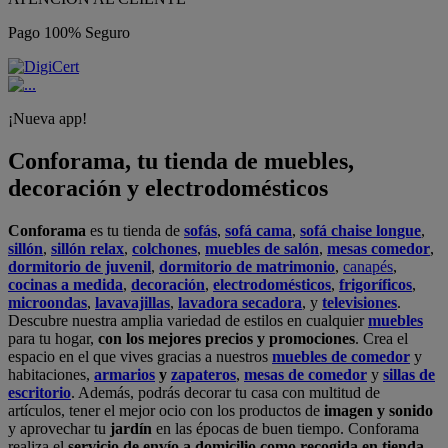
Pago 100% Seguro
¡Nueva app!
Conforama, tu tienda de muebles,
decoración y electrodomésticos
Conforama
es tu tienda de
sofás
,
sofá cama
,
sofá chaise longue
,
sillón
,
sillón relax
,
colchones
,
muebles de salón
,
mesas comedor
,
dormitorio de juvenil
,
dormitorio de matrimonio
,
canapés
,
cocinas a medida
,
decoración
,
electrodomésticos
,
frigoríficos
,
microondas
,
lavavajillas
,
lavadora secadora
, y
televisiones
.
Descubre nuestra amplia variedad de estilos en cualquier
muebles
para tu hogar,
con los mejores precios y promociones
. Crea el
espacio en el que vives gracias a nuestros
muebles de comedor
y
habitaciones,
armarios
y
zapateros
,
mesas de comedor
y
sillas de
escritorio
. Además, podrás decorar tu casa con multitud de
artículos, tener el mejor ocio con los productos de
imagen y sonido
y aprovechar tu
jardín
en las épocas de buen tiempo. Conforama
realiza el
servicio de envío a domicilio como recogida en tienda.