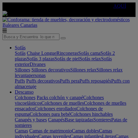
🔵Cambia tu electro con
-10% EXTRA
de descuento ☑️
AQUÍ
Baleares
Canarias
Sofás
Sofás
Chaise Longue
Rinconeras
Sofás cama
Sofás 2
plazas
Sofás 3 plazas
Sofás de piel
Sofás relax
Sofás
exterior
Divanes
Sillones
Sillones decorativos
Sillones relax
Sillones relax
levantapersonas
Puffs
Puffs decorativos
Puffs pera
Puffs reposapiés
Puffs con
almacenaje
Descanso
Colchones
Packs colchón y canapé
Colchones
viscoelásticos
Colchones de muelles
Colchones de muelles
ensacados
Colchones enrollados
Colchones de
espuma
Colchones para bebé
Colchones hinchables
Canapés y bases
Canapés
Base tapizadas
Somieres
Patas de
somieres
Camas
Camas de matrimonio
Camas dobles
Camas
individuales
Camas juveniles
Camas infantiles
Literas
Camas