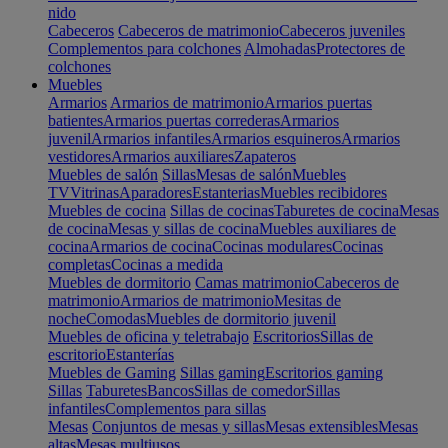
nido
Cabeceros
Cabeceros de matrimonio
Cabeceros juveniles
Complementos para colchones
Almohadas
Protectores de
colchones
Muebles
Armarios
Armarios de matrimonio
Armarios puertas
batientes
Armarios puertas correderas
Armarios
juvenil
Armarios infantiles
Armarios esquineros
Armarios
vestidores
Armarios auxiliares
Zapateros
Muebles de salón
Sillas
Mesas de salón
Muebles
TV
Vitrinas
Aparadores
Estanterias
Muebles recibidores
Muebles de cocina
Sillas de cocinas
Taburetes de cocina
Mesas
de cocina
Mesas y sillas de cocina
Muebles auxiliares de
cocina
Armarios de cocina
Cocinas modulares
Cocinas
completas
Cocinas a medida
Muebles de dormitorio
Camas matrimonio
Cabeceros de
matrimonio
Armarios de matrimonio
Mesitas de
noche
Comodas
Muebles de dormitorio juvenil
Muebles de oficina y teletrabajo
Escritorios
Sillas de
escritorio
Estanterías
Muebles de Gaming
Sillas gaming
Escritorios gaming
Sillas
Taburetes
Bancos
Sillas de comedor
Sillas
infantiles
Complementos para sillas
Mesas
Conjuntos de mesas y sillas
Mesas extensibles
Mesas
altas
Mesas multiusos