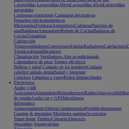
Lavavajillas
Lavavajillas 60cm
Lavavajillas 45cm
Lavavajillas
integrables
Campanas extractoras
Campanas decorativas
Pequeños electrodomésticos
Microondas
Freidoras
Aspiradores
Cafeteras
Planchas de
asar
Batidoras
Amasadores
Robots de Cocina
Balanzas de
Cocina
Tostadoras
Calefacción
Termoventiladores
Convectores
Estufas
Radiadores
Calefactores
D
Térmicos
Humidificadores
Climatización
Ventiladores
Aire acondicionado
Calentadores de agua
Termos eléctricos
Belleza y salud
Cuidado de los hombres
Cuidado
cabello
Cuidado dental
Salud y bienestar
Limpieza
Limpieza a vapor
Robot limpiacristales
Electrónica
Audio y hifi
Auriculares
Adaptadores
Reproductores
Radios
Altavoces
Hifi
Bar
de sonido
Audio car y GPS
Micrófonos
Informática
Almacenamiento
Tablets
Complementos
Portátiles
Impresoras
Gaming & streaming
Monitores gaming
Accesorios
Smart home
Timbres
Cámaras
Altavoces
Wearables
Smartwatches