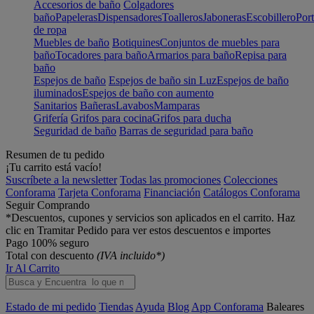
Accesorios de baño
Colgadores
baño
Papeleras
Dispensadores
Toalleros
Jaboneras
Escobillero
Port
de ropa
Muebles de baño
Botiquines
Conjuntos de muebles para
baño
Tocadores para baño
Armarios para baño
Repisa para
baño
Espejos de baño
Espejos de baño sin Luz
Espejos de baño
iluminados
Espejos de baño con aumento
Sanitarios
Bañeras
Lavabos
Mamparas
Grifería
Grifos para cocina
Grifos para ducha
Seguridad de baño
Barras de seguridad para baño
Resumen de tu pedido
¡Tu carrito está vacío!
Suscríbete a la newsletter
Todas las promociones
Colecciones
Conforama
Tarjeta Conforama
Financiación
Catálogos Conforama
Seguir Comprando
*Descuentos, cupones y servicios son aplicados en el carrito. Haz
clic en Tramitar Pedido para ver estos descuentos e importes
Pago 100% seguro
Total con descuento
(IVA incluido*)
Ir Al Carrito
Estado de mi pedido
Tiendas
Ayuda
Blog
App Conforama
Baleares