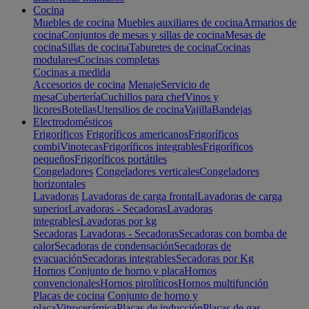
Cocina
Muebles de cocina
Muebles auxiliares de cocina
Armarios de
cocina
Conjuntos de mesas y sillas de cocina
Mesas de
cocina
Sillas de cocina
Taburetes de cocina
Cocinas
modulares
Cocinas completas
Cocinas a medida
Accesorios de cocina
Menaje
Servicio de
mesa
Cubertería
Cuchillos para chef
Vinos y
licores
Botellas
Utensilios de cocina
Vajilla
Bandejas
Electrodomésticos
Frigoríficos
Frigoríficos americanos
Frigoríficos
combi
Vinotecas
Frigoríficos integrables
Frigoríficos
pequeños
Frigoríficos portátiles
Congeladores
Congeladores verticales
Congeladores
horizontales
Lavadoras
Lavadoras de carga frontal
Lavadoras de carga
superior
Lavadoras - Secadoras
Lavadoras
integrables
Lavadoras por kg
Secadoras
Lavadoras - Secadoras
Secadoras con bomba de
calor
Secadoras de condensación
Secadoras de
evacuación
Secadoras integrables
Secadoras por Kg
Hornos
Conjunto de horno y placa
Hornos
convencionales
Hornos pirolíticos
Hornos multifunción
Placas de cocina
Conjunto de horno y
placa
Vitrocerámica
Placas de inducción
Placas de gas