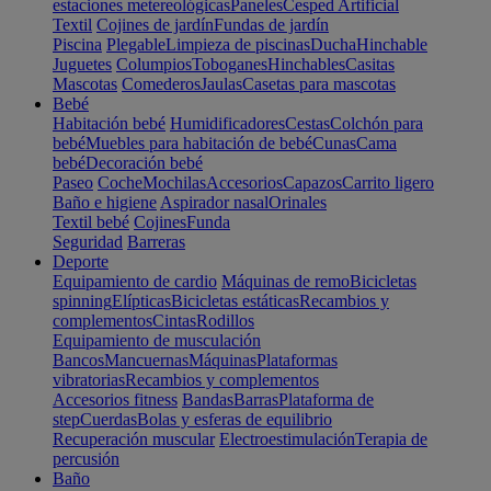
estaciones metereológicas
Paneles
Cesped Artificial
Textil
Cojines de jardín
Fundas de jardín
Piscina
Plegable
Limpieza de piscinas
Ducha
Hinchable
Juguetes
Columpios
Toboganes
Hinchables
Casitas
Mascotas
Comederos
Jaulas
Casetas para mascotas
Bebé
Habitación bebé
Humidificadores
Cestas
Colchón para
bebé
Muebles para habitación de bebé
Cunas
Cama
bebé
Decoración bebé
Paseo
Coche
Mochilas
Accesorios
Capazos
Carrito ligero
Baño e higiene
Aspirador nasal
Orinales
Textil bebé
Cojines
Funda
Seguridad
Barreras
Deporte
Equipamiento de cardio
Máquinas de remo
Bicicletas
spinning
Elípticas
Bicicletas estáticas
Recambios y
complementos
Cintas
Rodillos
Equipamiento de musculación
Bancos
Mancuernas
Máquinas
Plataformas
vibratorias
Recambios y complementos
Accesorios fitness
Bandas
Barras
Plataforma de
step
Cuerdas
Bolas y esferas de equilibrio
Recuperación muscular
Electroestimulación
Terapia de
percusión
Baño