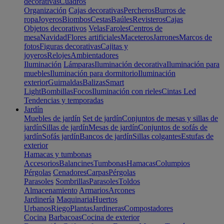
decorativas
Cuadros
Organización
Cajas decorativas
Percheros
Burros de
ropa
Joyeros
Biombos
Cestas
Baúles
Revisteros
Cajas
Objetos decorativos
Velas
Faroles
Centros de
mesa
Navidad
Flores artificiales
Maceteros
Jarrones
Marcos de
fotos
Figuras decorativas
Cajitas y
joyeros
Relojes
Ambientadores
Iluminación
Lámparas
Iluminación decorativa
Iluminación para
muebles
Iluminación para dormitorio
Iluminación
exterior
Guirnaldas
Balizas
Smart
Light
Bombillas
Focos
Iluminación con rieles
Cintas Led
Tendencias y temporadas
Jardín
Muebles de jardín
Set de jardín
Conjuntos de mesas y sillas de
jardín
Sillas de jardín
Mesas de jardín
Conjuntos de sofás de
jardín
Sofás jardín
Bancos de jardín
Sillas colgantes
Estufas de
exterior
Hamacas y tumbonas
Accesorios
Balancines
Tumbonas
Hamacas
Columpios
Pérgolas
Cenadores
Carpas
Pérgolas
Parasoles
Sombrillas
Parasoles
Toldos
Almacenamiento
Armarios
Arcones
Jardinería
Maquinaria
Huertos
Urbanos
Riego
Plantas
Jardineras
Compostadores
Cocina
Barbacoas
Cocina de exterior