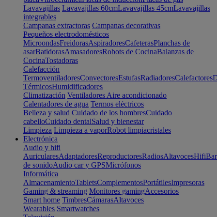
Lavavajillas
Lavavajillas 60cm
Lavavajillas 45cm
Lavavajillas
integrables
Campanas extractoras
Campanas decorativas
Pequeños electrodomésticos
Microondas
Freidoras
Aspiradores
Cafeteras
Planchas de
asar
Batidoras
Amasadores
Robots de Cocina
Balanzas de
Cocina
Tostadoras
Calefacción
Termoventiladores
Convectores
Estufas
Radiadores
Calefactores
D
Térmicos
Humidificadores
Climatización
Ventiladores
Aire acondicionado
Calentadores de agua
Termos eléctricos
Belleza y salud
Cuidado de los hombres
Cuidado
cabello
Cuidado dental
Salud y bienestar
Limpieza
Limpieza a vapor
Robot limpiacristales
Electrónica
Audio y hifi
Auriculares
Adaptadores
Reproductores
Radios
Altavoces
Hifi
Bar
de sonido
Audio car y GPS
Micrófonos
Informática
Almacenamiento
Tablets
Complementos
Portátiles
Impresoras
Gaming & streaming
Monitores gaming
Accesorios
Smart home
Timbres
Cámaras
Altavoces
Wearables
Smartwatches