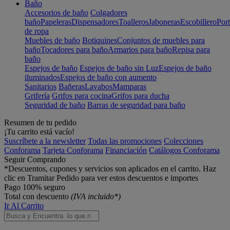
Baño
Accesorios de baño
Colgadores
baño
Papeleras
Dispensadores
Toalleros
Jaboneras
Escobillero
Port
de ropa
Muebles de baño
Botiquines
Conjuntos de muebles para
baño
Tocadores para baño
Armarios para baño
Repisa para
baño
Espejos de baño
Espejos de baño sin Luz
Espejos de baño
iluminados
Espejos de baño con aumento
Sanitarios
Bañeras
Lavabos
Mamparas
Grifería
Grifos para cocina
Grifos para ducha
Seguridad de baño
Barras de seguridad para baño
Resumen de tu pedido
¡Tu carrito está vacío!
Suscríbete a la newsletter
Todas las promociones
Colecciones
Conforama
Tarjeta Conforama
Financiación
Catálogos Conforama
Seguir Comprando
*Descuentos, cupones y servicios son aplicados en el carrito. Haz
clic en Tramitar Pedido para ver estos descuentos e importes
Pago 100% seguro
Total con descuento
(IVA incluido*)
Ir Al Carrito