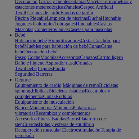
Decoración
Grifos y fuentes
Estatuas
Macetas
Termómetros y
estaciones metereológicas
Paneles
Cesped Artificial
Textil
Cojines de jardín
Fundas de jardín
Piscina
Plegable
Limpieza de piscinas
Ducha
Hinchable
Juguetes
Columpios
Toboganes
Hinchables
Casitas
Mascotas
Comederos
Jaulas
Casetas para mascotas
Bebé
Habitación bebé
Humidificadores
Cestas
Colchón para
bebé
Muebles para habitación de bebé
Cunas
Cama
bebé
Decoración bebé
Paseo
Coche
Mochilas
Accesorios
Capazos
Carrito ligero
Baño e higiene
Aspirador nasal
Orinales
Textil bebé
Cojines
Funda
Seguridad
Barreras
Deporte
Equipamiento de cardio
Máquinas de remo
Bicicletas
spinning
Elípticas
Bicicletas estáticas
Recambios y
complementos
Cintas
Rodillos
Equipamiento de musculación
Bancos
Mancuernas
Máquinas
Plataformas
vibratorias
Recambios y complementos
Accesorios fitness
Bandas
Barras
Plataforma de
step
Cuerdas
Bolas y esferas de equilibrio
Recuperación muscular
Electroestimulación
Terapia de
percusión