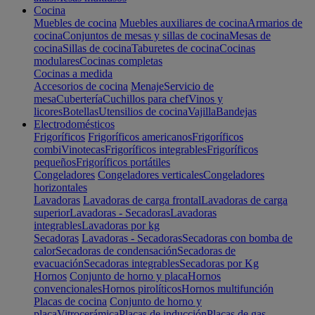
Cocina
Muebles de cocina
Muebles auxiliares de cocina
Armarios de
cocina
Conjuntos de mesas y sillas de cocina
Mesas de
cocina
Sillas de cocina
Taburetes de cocina
Cocinas
modulares
Cocinas completas
Cocinas a medida
Accesorios de cocina
Menaje
Servicio de
mesa
Cubertería
Cuchillos para chef
Vinos y
licores
Botellas
Utensilios de cocina
Vajilla
Bandejas
Electrodomésticos
Frigoríficos
Frigoríficos americanos
Frigoríficos
combi
Vinotecas
Frigoríficos integrables
Frigoríficos
pequeños
Frigoríficos portátiles
Congeladores
Congeladores verticales
Congeladores
horizontales
Lavadoras
Lavadoras de carga frontal
Lavadoras de carga
superior
Lavadoras - Secadoras
Lavadoras
integrables
Lavadoras por kg
Secadoras
Lavadoras - Secadoras
Secadoras con bomba de
calor
Secadoras de condensación
Secadoras de
evacuación
Secadoras integrables
Secadoras por Kg
Hornos
Conjunto de horno y placa
Hornos
convencionales
Hornos pirolíticos
Hornos multifunción
Placas de cocina
Conjunto de horno y
placa
Vitrocerámica
Placas de inducción
Placas de gas