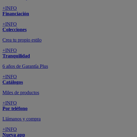
+INFO
Financiación
+INFO
Colecciones
Crea tu propio estilo
+INFO
Tranquilidad
6 años de Garantía Plus
+INFO
Catálogos
Miles de productos
+INFO
Por teléfono
Llámanos y compra
+INFO
Nueva app