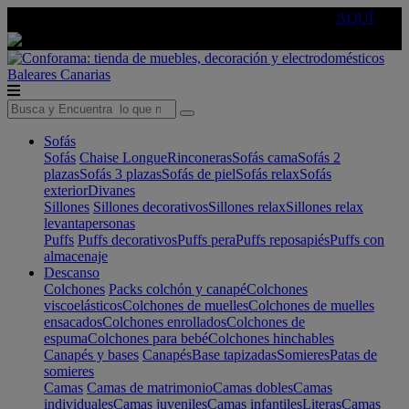
🔵Cambia tu electro con
-10% EXTRA
de descuento ☑️
AQUÍ
Baleares
Canarias
Sofás
Sofás
Chaise Longue
Rinconeras
Sofás cama
Sofás 2
plazas
Sofás 3 plazas
Sofás de piel
Sofás relax
Sofás
exterior
Divanes
Sillones
Sillones decorativos
Sillones relax
Sillones relax
levantapersonas
Puffs
Puffs decorativos
Puffs pera
Puffs reposapiés
Puffs con
almacenaje
Descanso
Colchones
Packs colchón y canapé
Colchones
viscoelásticos
Colchones de muelles
Colchones de muelles
ensacados
Colchones enrollados
Colchones de
espuma
Colchones para bebé
Colchones hinchables
Canapés y bases
Canapés
Base tapizadas
Somieres
Patas de
somieres
Camas
Camas de matrimonio
Camas dobles
Camas
individuales
Camas juveniles
Camas infantiles
Literas
Camas