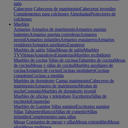
nido
Cabeceros
Cabeceros de matrimonio
Cabeceros juveniles
Complementos para colchones
Almohadas
Protectores de
colchones
Muebles
Armarios
Armarios de matrimonio
Armarios puertas
batientes
Armarios puertas correderas
Armarios
juvenil
Armarios infantiles
Armarios esquineros
Armarios
vestidores
Armarios auxiliares
Zapateros
Muebles de salón
Sillas
Mesas de salón
Muebles
TV
Vitrinas
Aparadores
Estanterias
Muebles recibidores
Muebles de cocina
Sillas de cocinas
Taburetes de cocina
Mesas
de cocina
Mesas y sillas de cocina
Muebles auxiliares de
cocina
Armarios de cocina
Cocinas modulares
Cocinas
completas
Cocinas a medida
Muebles de dormitorio
Camas matrimonio
Cabeceros de
matrimonio
Armarios de matrimonio
Mesitas de
noche
Comodas
Muebles de dormitorio juvenil
Muebles de oficina y teletrabajo
Escritorios
Sillas de
escritorio
Estanterías
Muebles de Gaming
Sillas gaming
Escritorios gaming
Sillas
Taburetes
Bancos
Sillas de comedor
Sillas
infantiles
Complementos para sillas
Mesas
Conjuntos de mesas y sillas
Mesas extensibles
Mesas
altas
Mesas multiusos