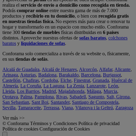
realiza el
servicio de envío a domicilio como recogida en tienda.
Podrás
comprar online
entre nuestra gama de más de 7.000
productos y
recibirlo en tu domicilio
, o bien con
recogida gratis
en nuestras tiendas física.
No esperes más para crear o renovar tu
hogar y transformarlo en un espacio con mucho estilo. Conforama
tiene 300
tiendas de muebles
físicas distribuidas en
6 países
distintos. Aproveche nuestras ofertas de
sofas baratos
,
colchones
baratos
y
liquidaciones de sofas
.
Conforama solo comercializa a través de su website o, físicamente,
en sus
tiendas de sofás
.
Alcalá de Guadaíra
,
Alcalá de Henares
,
Alcorcón
,
Alfafar
,
Alicante
,
Arinaga
,
Asturias
,
Badalona
,
Barakaldo
,
Barcelona
,
Burjassot
,
Castellón
,
Chafiras
,
Cordoba
,
Elche
,
Finestrat
,
Granada
,
Huércal de
Almería
,
La Coruña
,
La Laguna
,
La Zenia
,
Lanzarote
,
León
,
Lleida
,
Los Barrios
,
Madrid
,
Majadahonda
,
Málaga
,
Murcia
,
Orotava
,
Palma
,
Pamplona
,
Rivas
,
Sabadell
,
Sagunto
,
Salt, Girona
,
San Sebastian
,
Sant Boi
,
Santander
,
Santiago de Compostela
,
Sevilla
,
Tamaraceite
,
Terrassa
,
Viana
,
Vilanova i la Geltrú
,
Zaragoza
Ver más >>
© Conforama
Términos y Condiciones
Política de privacidad
Política de cookies
Configuración de Cookies