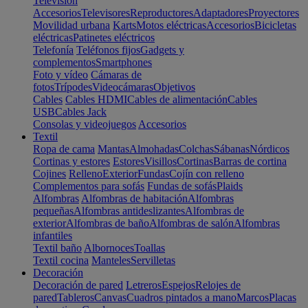
Televisión
Accesorios
Televisores
Reproductores
Adaptadores
Proyectores
Movilidad urbana
Karts
Motos eléctricas
Accesorios
Bicicletas
eléctricas
Patinetes eléctricos
Telefonía
Teléfonos fijos
Gadgets y
complementos
Smartphones
Foto y vídeo
Cámaras de
fotos
Trípodes
Videocámaras
Objetivos
Cables
Cables HDMI
Cables de alimentación
Cables
USB
Cables Jack
Consolas y videojuegos
Accesorios
Textil
Ropa de cama
Mantas
Almohadas
Colchas
Sábanas
Nórdicos
Cortinas y estores
Estores
Visillos
Cortinas
Barras de cortina
Cojines
Relleno
Exterior
Fundas
Cojín con relleno
Complementos para sofás
Fundas de sofás
Plaids
Alfombras
Alfombras de habitación
Alfombras
pequeñas
Alfombras antideslizantes
Alfombras de
exterior
Alfombras de baño
Alfombras de salón
Alfombras
infantiles
Textil baño
Albornoces
Toallas
Textil cocina
Manteles
Servilletas
Decoración
Decoración de pared
Letreros
Espejos
Relojes de
pared
Tableros
Canvas
Cuadros pintados a mano
Marcos
Placas