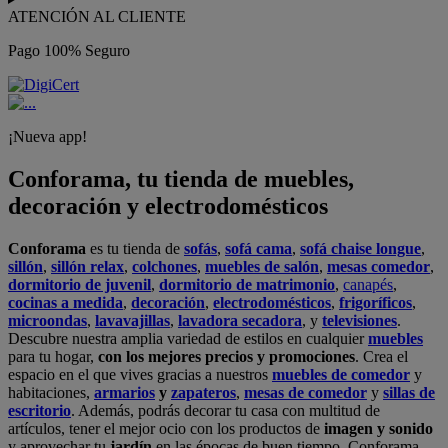
ATENCIÓN AL CLIENTE
Pago 100% Seguro
¡Nueva app!
Conforama, tu tienda de muebles,
decoración y electrodomésticos
Conforama
es tu tienda de
sofás
,
sofá cama
,
sofá chaise longue
,
sillón
,
sillón relax
,
colchones
,
muebles de salón
,
mesas comedor
,
dormitorio de juvenil
,
dormitorio de matrimonio
,
canapés
,
cocinas a medida
,
decoración
,
electrodomésticos
,
frigoríficos
,
microondas
,
lavavajillas
,
lavadora secadora
, y
televisiones
.
Descubre nuestra amplia variedad de estilos en cualquier
muebles
para tu hogar,
con los mejores precios y promociones
. Crea el
espacio en el que vives gracias a nuestros
muebles de comedor
y
habitaciones,
armarios
y
zapateros
,
mesas de comedor
y
sillas de
escritorio
. Además, podrás decorar tu casa con multitud de
artículos, tener el mejor ocio con los productos de
imagen y sonido
y aprovechar tu
jardín
en las épocas de buen tiempo. Conforama