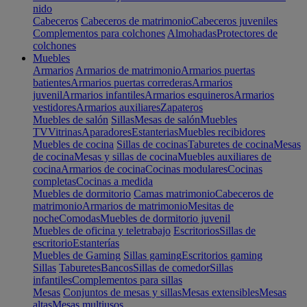
nido
Cabeceros
Cabeceros de matrimonio
Cabeceros juveniles
Complementos para colchones
Almohadas
Protectores de
colchones
Muebles
Armarios
Armarios de matrimonio
Armarios puertas
batientes
Armarios puertas correderas
Armarios
juvenil
Armarios infantiles
Armarios esquineros
Armarios
vestidores
Armarios auxiliares
Zapateros
Muebles de salón
Sillas
Mesas de salón
Muebles
TV
Vitrinas
Aparadores
Estanterias
Muebles recibidores
Muebles de cocina
Sillas de cocinas
Taburetes de cocina
Mesas
de cocina
Mesas y sillas de cocina
Muebles auxiliares de
cocina
Armarios de cocina
Cocinas modulares
Cocinas
completas
Cocinas a medida
Muebles de dormitorio
Camas matrimonio
Cabeceros de
matrimonio
Armarios de matrimonio
Mesitas de
noche
Comodas
Muebles de dormitorio juvenil
Muebles de oficina y teletrabajo
Escritorios
Sillas de
escritorio
Estanterías
Muebles de Gaming
Sillas gaming
Escritorios gaming
Sillas
Taburetes
Bancos
Sillas de comedor
Sillas
infantiles
Complementos para sillas
Mesas
Conjuntos de mesas y sillas
Mesas extensibles
Mesas
altas
Mesas multiusos