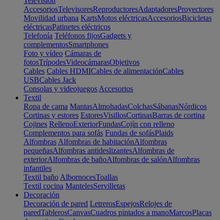
Televisión
Accesorios
Televisores
Reproductores
Adaptadores
Proyectores
Movilidad urbana
Karts
Motos eléctricas
Accesorios
Bicicletas
eléctricas
Patinetes eléctricos
Telefonía
Teléfonos fijos
Gadgets y
complementos
Smartphones
Foto y vídeo
Cámaras de
fotos
Trípodes
Videocámaras
Objetivos
Cables
Cables HDMI
Cables de alimentación
Cables
USB
Cables Jack
Consolas y videojuegos
Accesorios
Textil
Ropa de cama
Mantas
Almohadas
Colchas
Sábanas
Nórdicos
Cortinas y estores
Estores
Visillos
Cortinas
Barras de cortina
Cojines
Relleno
Exterior
Fundas
Cojín con relleno
Complementos para sofás
Fundas de sofás
Plaids
Alfombras
Alfombras de habitación
Alfombras
pequeñas
Alfombras antideslizantes
Alfombras de
exterior
Alfombras de baño
Alfombras de salón
Alfombras
infantiles
Textil baño
Albornoces
Toallas
Textil cocina
Manteles
Servilletas
Decoración
Decoración de pared
Letreros
Espejos
Relojes de
pared
Tableros
Canvas
Cuadros pintados a mano
Marcos
Placas