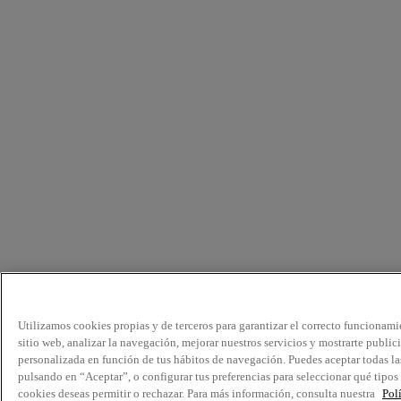
Utilizamos cookies propias y de terceros para garantizar el correcto funcionami
sitio web, analizar la navegación, mejorar nuestros servicios y mostrarte public
personalizada en función de tus hábitos de navegación. Puedes aceptar todas la
pulsando en “Aceptar”, o configurar tus preferencias para seleccionar qué tipos
cookies deseas permitir o rechazar. Para más información, consulta nuestra
Pol