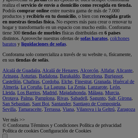
realiza el
servicio de envío a domicilio como recogida en tienda.
Podrás
comprar online
entre nuestra gama de más de 7.000
productos y
recibirlo en tu domicilio
, o bien con
recogida gratis
en nuestras tiendas física.
No esperes más para crear o renovar tu
hogar y transformarlo en un espacio con mucho estilo. Conforama
tiene 300
tiendas de muebles
físicas distribuidas en
6 países
distintos. Aproveche nuestras ofertas de
sofas baratos
,
colchones
baratos
y
liquidaciones de sofas
.
Conforama solo comercializa a través de su website o, físicamente,
en sus
tiendas de sofás
.
Alcalá de Guadaíra
,
Alcalá de Henares
,
Alcorcón
,
Alfafar
,
Alicante
,
Arinaga
,
Asturias
,
Badalona
,
Barakaldo
,
Barcelona
,
Burjassot
,
Castellón
,
Chafiras
,
Cordoba
,
Elche
,
Finestrat
,
Granada
,
Huércal de
Almería
,
La Coruña
,
La Laguna
,
La Zenia
,
Lanzarote
,
León
,
Lleida
,
Los Barrios
,
Madrid
,
Majadahonda
,
Málaga
,
Murcia
,
Orotava
,
Palma
,
Pamplona
,
Rivas
,
Sabadell
,
Sagunto
,
Salt, Girona
,
San Sebastian
,
Sant Boi
,
Santander
,
Santiago de Compostela
,
Sevilla
,
Tamaraceite
,
Terrassa
,
Viana
,
Vilanova i la Geltrú
,
Zaragoza
Ver más >>
© Conforama
Términos y Condiciones
Política de privacidad
Política de cookies
Configuración de Cookies