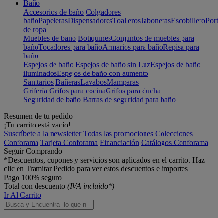
Baño
Accesorios de baño
Colgadores
baño
Papeleras
Dispensadores
Toalleros
Jaboneras
Escobillero
Port
de ropa
Muebles de baño
Botiquines
Conjuntos de muebles para
baño
Tocadores para baño
Armarios para baño
Repisa para
baño
Espejos de baño
Espejos de baño sin Luz
Espejos de baño
iluminados
Espejos de baño con aumento
Sanitarios
Bañeras
Lavabos
Mamparas
Grifería
Grifos para cocina
Grifos para ducha
Seguridad de baño
Barras de seguridad para baño
Resumen de tu pedido
¡Tu carrito está vacío!
Suscríbete a la newsletter
Todas las promociones
Colecciones
Conforama
Tarjeta Conforama
Financiación
Catálogos Conforama
Seguir Comprando
*Descuentos, cupones y servicios son aplicados en el carrito. Haz
clic en Tramitar Pedido para ver estos descuentos e importes
Pago 100% seguro
Total con descuento
(IVA incluido*)
Ir Al Carrito