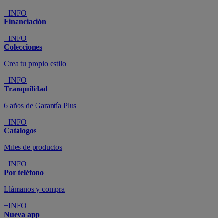
+INFO
Financiación
+INFO
Colecciones
Crea tu propio estilo
+INFO
Tranquilidad
6 años de Garantía Plus
+INFO
Catálogos
Miles de productos
+INFO
Por teléfono
Llámanos y compra
+INFO
Nueva app