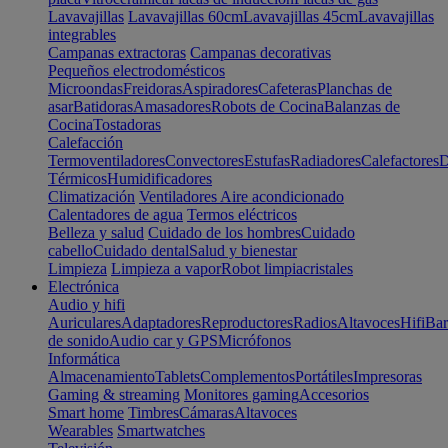
Lavavajillas
Lavavajillas 60cm
Lavavajillas 45cm
Lavavajillas
integrables
Campanas extractoras
Campanas decorativas
Pequeños electrodomésticos
Microondas
Freidoras
Aspiradores
Cafeteras
Planchas de
asar
Batidoras
Amasadores
Robots de Cocina
Balanzas de
Cocina
Tostadoras
Calefacción
Termoventiladores
Convectores
Estufas
Radiadores
Calefactores
D
Térmicos
Humidificadores
Climatización
Ventiladores
Aire acondicionado
Calentadores de agua
Termos eléctricos
Belleza y salud
Cuidado de los hombres
Cuidado
cabello
Cuidado dental
Salud y bienestar
Limpieza
Limpieza a vapor
Robot limpiacristales
Electrónica
Audio y hifi
Auriculares
Adaptadores
Reproductores
Radios
Altavoces
Hifi
Bar
de sonido
Audio car y GPS
Micrófonos
Informática
Almacenamiento
Tablets
Complementos
Portátiles
Impresoras
Gaming & streaming
Monitores gaming
Accesorios
Smart home
Timbres
Cámaras
Altavoces
Wearables
Smartwatches