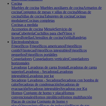
Cocina
Muebles de cocina
Muebles auxiliares de cocina
Armarios de
cocina
Conjuntos de mesas y sillas de cocina
Mesas de
cocina
Sillas de cocina
Taburetes de cocina
Cocinas
modulares
Cocinas completas
Cocinas a medida
Accesorios de cocina
Menaje
Servicio de
mesa
Cubertería
Cuchillos para chef
Vinos y
licores
Botellas
Utensilios de cocina
Vajilla
Bandejas
Electrodomésticos
Frigoríficos
Frigoríficos americanos
Frigoríficos
combi
Vinotecas
Frigoríficos integrables
Frigoríficos
pequeños
Frigoríficos portátiles
Congeladores
Congeladores verticales
Congeladores
horizontales
Lavadoras
Lavadoras de carga frontal
Lavadoras de carga
superior
Lavadoras - Secadoras
Lavadoras
integrables
Lavadoras por kg
Secadoras
Lavadoras - Secadoras
Secadoras con bomba de
calor
Secadoras de condensación
Secadoras de
evacuación
Secadoras integrables
Secadoras por Kg
Hornos
Conjunto de horno y placa
Hornos
convencionales
Hornos pirolíticos
Hornos multifunción
Placas de cocina
Conjunto de horno y
placa
Vitrocerámica
Placas de inducción
Placas de gas