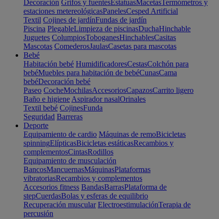
Decoración
Grifos y fuentes
Estatuas
Macetas
Termómetros y
estaciones metereológicas
Paneles
Cesped Artificial
Textil
Cojines de jardín
Fundas de jardín
Piscina
Plegable
Limpieza de piscinas
Ducha
Hinchable
Juguetes
Columpios
Toboganes
Hinchables
Casitas
Mascotas
Comederos
Jaulas
Casetas para mascotas
Bebé
Habitación bebé
Humidificadores
Cestas
Colchón para
bebé
Muebles para habitación de bebé
Cunas
Cama
bebé
Decoración bebé
Paseo
Coche
Mochilas
Accesorios
Capazos
Carrito ligero
Baño e higiene
Aspirador nasal
Orinales
Textil bebé
Cojines
Funda
Seguridad
Barreras
Deporte
Equipamiento de cardio
Máquinas de remo
Bicicletas
spinning
Elípticas
Bicicletas estáticas
Recambios y
complementos
Cintas
Rodillos
Equipamiento de musculación
Bancos
Mancuernas
Máquinas
Plataformas
vibratorias
Recambios y complementos
Accesorios fitness
Bandas
Barras
Plataforma de
step
Cuerdas
Bolas y esferas de equilibrio
Recuperación muscular
Electroestimulación
Terapia de
percusión