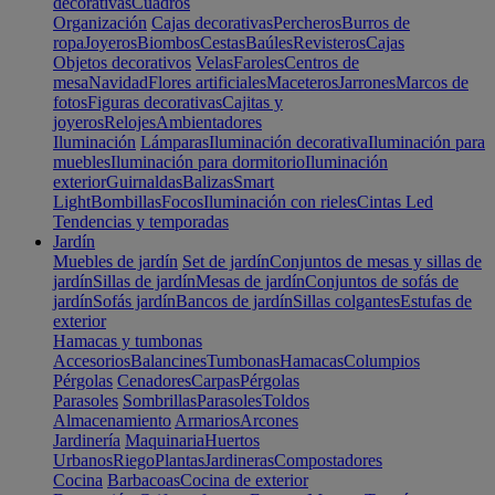
decorativas
Cuadros
Organización
Cajas decorativas
Percheros
Burros de
ropa
Joyeros
Biombos
Cestas
Baúles
Revisteros
Cajas
Objetos decorativos
Velas
Faroles
Centros de
mesa
Navidad
Flores artificiales
Maceteros
Jarrones
Marcos de
fotos
Figuras decorativas
Cajitas y
joyeros
Relojes
Ambientadores
Iluminación
Lámparas
Iluminación decorativa
Iluminación para
muebles
Iluminación para dormitorio
Iluminación
exterior
Guirnaldas
Balizas
Smart
Light
Bombillas
Focos
Iluminación con rieles
Cintas Led
Tendencias y temporadas
Jardín
Muebles de jardín
Set de jardín
Conjuntos de mesas y sillas de
jardín
Sillas de jardín
Mesas de jardín
Conjuntos de sofás de
jardín
Sofás jardín
Bancos de jardín
Sillas colgantes
Estufas de
exterior
Hamacas y tumbonas
Accesorios
Balancines
Tumbonas
Hamacas
Columpios
Pérgolas
Cenadores
Carpas
Pérgolas
Parasoles
Sombrillas
Parasoles
Toldos
Almacenamiento
Armarios
Arcones
Jardinería
Maquinaria
Huertos
Urbanos
Riego
Plantas
Jardineras
Compostadores
Cocina
Barbacoas
Cocina de exterior