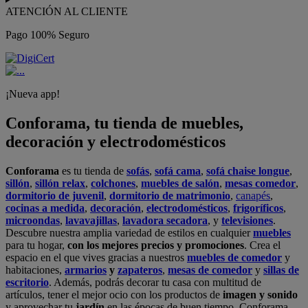
ATENCIÓN AL CLIENTE
Pago 100% Seguro
¡Nueva app!
Conforama, tu tienda de muebles,
decoración y electrodomésticos
Conforama
es tu tienda de
sofás
,
sofá cama
,
sofá chaise longue
,
sillón
,
sillón relax
,
colchones
,
muebles de salón
,
mesas comedor
,
dormitorio de juvenil
,
dormitorio de matrimonio
,
canapés
,
cocinas a medida
,
decoración
,
electrodomésticos
,
frigoríficos
,
microondas
,
lavavajillas
,
lavadora secadora
, y
televisiones
.
Descubre nuestra amplia variedad de estilos en cualquier
muebles
para tu hogar,
con los mejores precios y promociones
. Crea el
espacio en el que vives gracias a nuestros
muebles de comedor
y
habitaciones,
armarios
y
zapateros
,
mesas de comedor
y
sillas de
escritorio
. Además, podrás decorar tu casa con multitud de
artículos, tener el mejor ocio con los productos de
imagen y sonido
y aprovechar tu
jardín
en las épocas de buen tiempo. Conforama