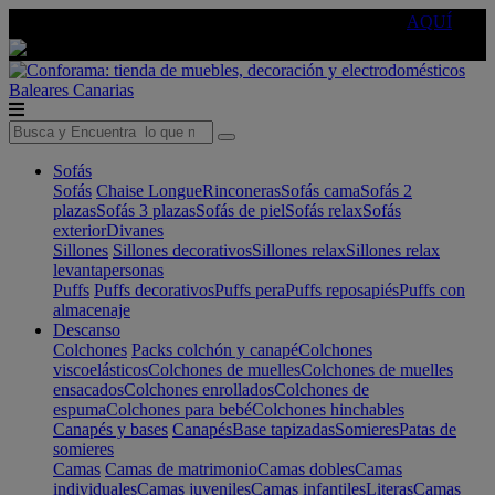
🔵Cambia tu electro con
-10% EXTRA
de descuento ☑️
AQUÍ
Baleares
Canarias
Sofás
Sofás
Chaise Longue
Rinconeras
Sofás cama
Sofás 2
plazas
Sofás 3 plazas
Sofás de piel
Sofás relax
Sofás
exterior
Divanes
Sillones
Sillones decorativos
Sillones relax
Sillones relax
levantapersonas
Puffs
Puffs decorativos
Puffs pera
Puffs reposapiés
Puffs con
almacenaje
Descanso
Colchones
Packs colchón y canapé
Colchones
viscoelásticos
Colchones de muelles
Colchones de muelles
ensacados
Colchones enrollados
Colchones de
espuma
Colchones para bebé
Colchones hinchables
Canapés y bases
Canapés
Base tapizadas
Somieres
Patas de
somieres
Camas
Camas de matrimonio
Camas dobles
Camas
individuales
Camas juveniles
Camas infantiles
Literas
Camas