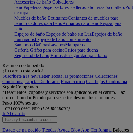
Accesorios de baño
Colgadores
baño
Papeleras
Dispensadores
Toalleros
Jaboneras
Escobillero
Port
de ropa
Muebles de baño
Botiquines
Conjuntos de muebles para
baño
Tocadores para baño
Armarios para baño
Repisa para
baño
Espejos de baño
Espejos de baño sin Luz
Espejos de baño
iluminados
Espejos de baño con aumento
Sanitarios
Bañeras
Lavabos
Mamparas
Grifería
Grifos para cocina
Grifos para ducha
Seguridad de baño
Barras de seguridad para baño
Resumen de tu pedido
¡Tu carrito está vacío!
Suscríbete a la newsletter
Todas las promociones
Colecciones
Conforama
Tarjeta Conforama
Financiación
Catálogos Conforama
Seguir Comprando
*Descuentos, cupones y servicios son aplicados en el carrito. Haz
clic en Tramitar Pedido para ver estos descuentos e importes
Pago 100% seguro
Total con descuento
(IVA incluido*)
Ir Al Carrito
Estado de mi pedido
Tiendas
Ayuda
Blog
App Conforama
Baleares