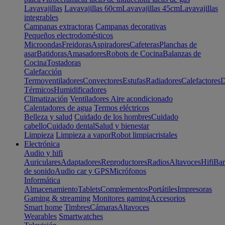
Lavavajillas
Lavavajillas 60cm
Lavavajillas 45cm
Lavavajillas
integrables
Campanas extractoras
Campanas decorativas
Pequeños electrodomésticos
Microondas
Freidoras
Aspiradores
Cafeteras
Planchas de
asar
Batidoras
Amasadores
Robots de Cocina
Balanzas de
Cocina
Tostadoras
Calefacción
Termoventiladores
Convectores
Estufas
Radiadores
Calefactores
D
Térmicos
Humidificadores
Climatización
Ventiladores
Aire acondicionado
Calentadores de agua
Termos eléctricos
Belleza y salud
Cuidado de los hombres
Cuidado
cabello
Cuidado dental
Salud y bienestar
Limpieza
Limpieza a vapor
Robot limpiacristales
Electrónica
Audio y hifi
Auriculares
Adaptadores
Reproductores
Radios
Altavoces
Hifi
Bar
de sonido
Audio car y GPS
Micrófonos
Informática
Almacenamiento
Tablets
Complementos
Portátiles
Impresoras
Gaming & streaming
Monitores gaming
Accesorios
Smart home
Timbres
Cámaras
Altavoces
Wearables
Smartwatches