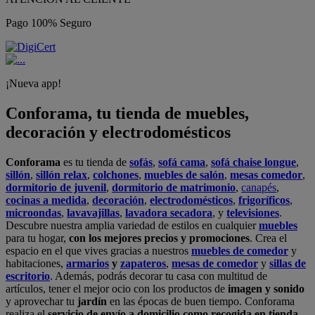
Pago 100% Seguro
¡Nueva app!
Conforama, tu tienda de muebles,
decoración y electrodomésticos
Conforama
es tu tienda de
sofás
,
sofá cama
,
sofá chaise longue
,
sillón
,
sillón relax
,
colchones
,
muebles de salón
,
mesas comedor
,
dormitorio de juvenil
,
dormitorio de matrimonio
,
canapés
,
cocinas a medida
,
decoración
,
electrodomésticos
,
frigoríficos
,
microondas
,
lavavajillas
,
lavadora secadora
, y
televisiones
.
Descubre nuestra amplia variedad de estilos en cualquier
muebles
para tu hogar,
con los mejores precios y promociones
. Crea el
espacio en el que vives gracias a nuestros
muebles de comedor
y
habitaciones,
armarios
y
zapateros
,
mesas de comedor
y
sillas de
escritorio
. Además, podrás decorar tu casa con multitud de
artículos, tener el mejor ocio con los productos de
imagen y sonido
y aprovechar tu
jardín
en las épocas de buen tiempo. Conforama
realiza el
servicio de envío a domicilio como recogida en tienda.