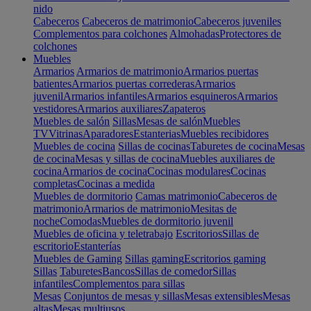
nido
Cabeceros
Cabeceros de matrimonio
Cabeceros juveniles
Complementos para colchones
Almohadas
Protectores de
colchones
Muebles
Armarios
Armarios de matrimonio
Armarios puertas
batientes
Armarios puertas correderas
Armarios
juvenil
Armarios infantiles
Armarios esquineros
Armarios
vestidores
Armarios auxiliares
Zapateros
Muebles de salón
Sillas
Mesas de salón
Muebles
TV
Vitrinas
Aparadores
Estanterias
Muebles recibidores
Muebles de cocina
Sillas de cocinas
Taburetes de cocina
Mesas
de cocina
Mesas y sillas de cocina
Muebles auxiliares de
cocina
Armarios de cocina
Cocinas modulares
Cocinas
completas
Cocinas a medida
Muebles de dormitorio
Camas matrimonio
Cabeceros de
matrimonio
Armarios de matrimonio
Mesitas de
noche
Comodas
Muebles de dormitorio juvenil
Muebles de oficina y teletrabajo
Escritorios
Sillas de
escritorio
Estanterías
Muebles de Gaming
Sillas gaming
Escritorios gaming
Sillas
Taburetes
Bancos
Sillas de comedor
Sillas
infantiles
Complementos para sillas
Mesas
Conjuntos de mesas y sillas
Mesas extensibles
Mesas
altas
Mesas multiusos