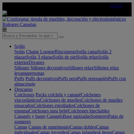
🔵Cambia tu electro con
-10% EXTRA
de descuento ☑️
AQUÍ
Baleares
Canarias
Sofás
Sofás
Chaise Longue
Rinconeras
Sofás cama
Sofás 2
plazas
Sofás 3 plazas
Sofás de piel
Sofás relax
Sofás
exterior
Divanes
Sillones
Sillones decorativos
Sillones relax
Sillones relax
levantapersonas
Puffs
Puffs decorativos
Puffs pera
Puffs reposapiés
Puffs con
almacenaje
Descanso
Colchones
Packs colchón y canapé
Colchones
viscoelásticos
Colchones de muelles
Colchones de muelles
ensacados
Colchones enrollados
Colchones de
espuma
Colchones para bebé
Colchones hinchables
Canapés y bases
Canapés
Base tapizadas
Somieres
Patas de
somieres
Camas
Camas de matrimonio
Camas dobles
Camas
individuales
Camas juveniles
Camas infantiles
Literas
Camas