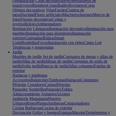
Organización
Cajas decorativas
Percheros
Burros de
ropa
Joyeros
Biombos
Cestas
Baúles
Revisteros
Cajas
Objetos decorativos
Velas
Faroles
Centros de
mesa
Navidad
Flores artificiales
Maceteros
Jarrones
Marcos de
fotos
Figuras decorativas
Cajitas y
joyeros
Relojes
Ambientadores
Iluminación
Lámparas
Iluminación decorativa
Iluminación para
muebles
Iluminación para dormitorio
Iluminación
exterior
Guirnaldas
Balizas
Smart
Light
Bombillas
Focos
Iluminación con rieles
Cintas Led
Tendencias y temporadas
Jardín
Muebles de jardín
Set de jardín
Conjuntos de mesas y sillas de
jardín
Sillas de jardín
Mesas de jardín
Conjuntos de sofás de
jardín
Sofás jardín
Bancos de jardín
Sillas colgantes
Estufas de
exterior
Hamacas y tumbonas
Accesorios
Balancines
Tumbonas
Hamacas
Columpios
Pérgolas
Cenadores
Carpas
Pérgolas
Parasoles
Sombrillas
Parasoles
Toldos
Almacenamiento
Armarios
Arcones
Jardinería
Maquinaria
Huertos
Urbanos
Riego
Plantas
Jardineras
Compostadores
Cocina
Barbacoas
Cocina de exterior
Decoración
Grifos y fuentes
Estatuas
Macetas
Termómetros y