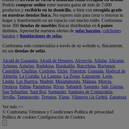
Podrás
comprar online
entre nuestra gama de más de 7.000
productos y
recibirlo en tu domicilio
, o bien con
recogida gratis
en nuestras tiendas física.
No esperes más para crear o renovar tu
hogar y transformarlo en un espacio con mucho estilo. Conforama
tiene 300
tiendas de muebles
físicas distribuidas en
6 países
distintos. Aproveche nuestras ofertas de
sofas baratos
,
colchones
baratos
y
liquidaciones de sofas
.
Conforama solo comercializa a través de su website o, físicamente,
en sus
tiendas de sofás
.
Alcalá de Guadaíra
,
Alcalá de Henares
,
Alcorcón
,
Alfafar
,
Alicante
,
Arinaga
,
Asturias
,
Badalona
,
Barakaldo
,
Barcelona
,
Burjassot
,
Castellón
,
Chafiras
,
Cordoba
,
Elche
,
Finestrat
,
Granada
,
Huércal de
Almería
,
La Coruña
,
La Laguna
,
La Zenia
,
Lanzarote
,
León
,
Lleida
,
Los Barrios
,
Madrid
,
Majadahonda
,
Málaga
,
Murcia
,
Orotava
,
Palma
,
Pamplona
,
Rivas
,
Sabadell
,
Sagunto
,
Salt, Girona
,
San Sebastian
,
Sant Boi
,
Santander
,
Santiago de Compostela
,
Sevilla
,
Tamaraceite
,
Terrassa
,
Viana
,
Vilanova i la Geltrú
,
Zaragoza
Ver más >>
© Conforama
Términos y Condiciones
Política de privacidad
Política de cookies
Configuración de Cookies