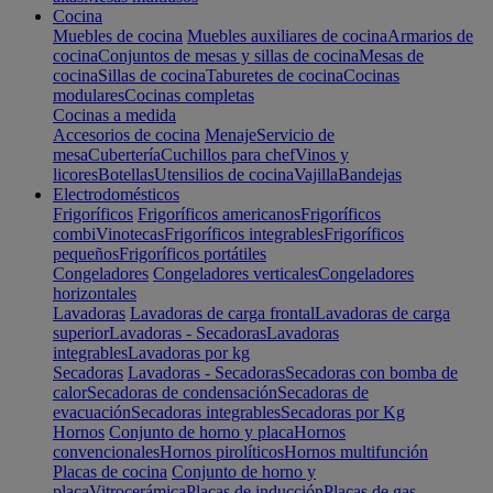
Cocina
Muebles de cocina
Muebles auxiliares de cocina
Armarios de
cocina
Conjuntos de mesas y sillas de cocina
Mesas de
cocina
Sillas de cocina
Taburetes de cocina
Cocinas
modulares
Cocinas completas
Cocinas a medida
Accesorios de cocina
Menaje
Servicio de
mesa
Cubertería
Cuchillos para chef
Vinos y
licores
Botellas
Utensilios de cocina
Vajilla
Bandejas
Electrodomésticos
Frigoríficos
Frigoríficos americanos
Frigoríficos
combi
Vinotecas
Frigoríficos integrables
Frigoríficos
pequeños
Frigoríficos portátiles
Congeladores
Congeladores verticales
Congeladores
horizontales
Lavadoras
Lavadoras de carga frontal
Lavadoras de carga
superior
Lavadoras - Secadoras
Lavadoras
integrables
Lavadoras por kg
Secadoras
Lavadoras - Secadoras
Secadoras con bomba de
calor
Secadoras de condensación
Secadoras de
evacuación
Secadoras integrables
Secadoras por Kg
Hornos
Conjunto de horno y placa
Hornos
convencionales
Hornos pirolíticos
Hornos multifunción
Placas de cocina
Conjunto de horno y
placa
Vitrocerámica
Placas de inducción
Placas de gas