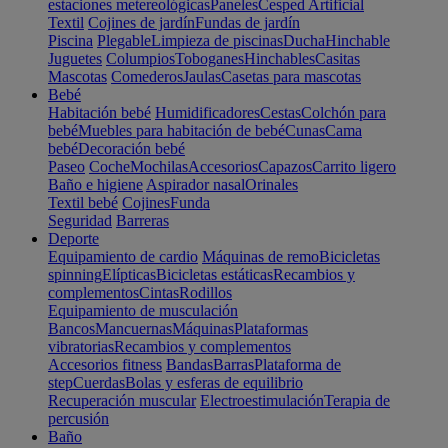
estaciones metereológicas
Paneles
Cesped Artificial
Textil
Cojines de jardín
Fundas de jardín
Piscina
Plegable
Limpieza de piscinas
Ducha
Hinchable
Juguetes
Columpios
Toboganes
Hinchables
Casitas
Mascotas
Comederos
Jaulas
Casetas para mascotas
Bebé
Habitación bebé
Humidificadores
Cestas
Colchón para
bebé
Muebles para habitación de bebé
Cunas
Cama
bebé
Decoración bebé
Paseo
Coche
Mochilas
Accesorios
Capazos
Carrito ligero
Baño e higiene
Aspirador nasal
Orinales
Textil bebé
Cojines
Funda
Seguridad
Barreras
Deporte
Equipamiento de cardio
Máquinas de remo
Bicicletas
spinning
Elípticas
Bicicletas estáticas
Recambios y
complementos
Cintas
Rodillos
Equipamiento de musculación
Bancos
Mancuernas
Máquinas
Plataformas
vibratorias
Recambios y complementos
Accesorios fitness
Bandas
Barras
Plataforma de
step
Cuerdas
Bolas y esferas de equilibrio
Recuperación muscular
Electroestimulación
Terapia de
percusión
Baño