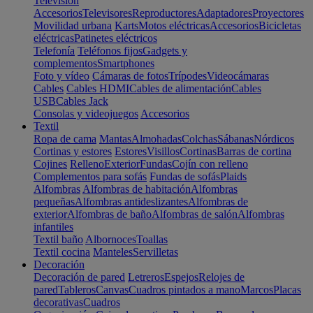
Televisión
Accesorios
Televisores
Reproductores
Adaptadores
Proyectores
Movilidad urbana
Karts
Motos eléctricas
Accesorios
Bicicletas
eléctricas
Patinetes eléctricos
Telefonía
Teléfonos fijos
Gadgets y
complementos
Smartphones
Foto y vídeo
Cámaras de fotos
Trípodes
Videocámaras
Cables
Cables HDMI
Cables de alimentación
Cables
USB
Cables Jack
Consolas y videojuegos
Accesorios
Textil
Ropa de cama
Mantas
Almohadas
Colchas
Sábanas
Nórdicos
Cortinas y estores
Estores
Visillos
Cortinas
Barras de cortina
Cojines
Relleno
Exterior
Fundas
Cojín con relleno
Complementos para sofás
Fundas de sofás
Plaids
Alfombras
Alfombras de habitación
Alfombras
pequeñas
Alfombras antideslizantes
Alfombras de
exterior
Alfombras de baño
Alfombras de salón
Alfombras
infantiles
Textil baño
Albornoces
Toallas
Textil cocina
Manteles
Servilletas
Decoración
Decoración de pared
Letreros
Espejos
Relojes de
pared
Tableros
Canvas
Cuadros pintados a mano
Marcos
Placas
decorativas
Cuadros