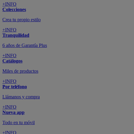
+INFO
Colecciones
Crea tu propio estilo
+INFO
Tranquilidad
6 años de Garantía Plus
+INFO
Catálogos
Miles de productos
+INFO
Por teléfono
Llámanos y compra
+INFO
Nueva app
Todo en tu móvil
+INFO