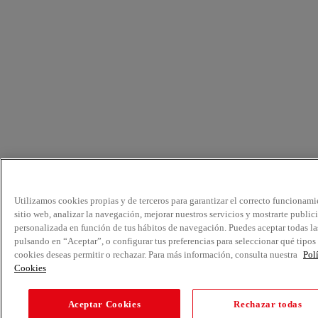
Utilizamos cookies propias y de terceros para garantizar el correcto funcionami
sitio web, analizar la navegación, mejorar nuestros servicios y mostrarte public
personalizada en función de tus hábitos de navegación. Puedes aceptar todas la
pulsando en “Aceptar”, o configurar tus preferencias para seleccionar qué tipos
cookies deseas permitir o rechazar. Para más información, consulta nuestra
Pol
Cookies
Aceptar Cookies
Rechazar todas