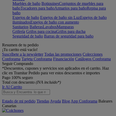
Muebles de baño
Botiquines
Conjuntos de muebles para
baño
Tocadores para baño
Armarios para baño
Repisa para
baño
Espejos de baño
Espejos de baño sin Luz
Espejos de baño
iluminados
Espejos de baño con aumento
Sanitarios
Bañeras
Lavabos
Mamparas
Grifería
Grifos para cocina
Grifos para ducha
Seguridad de baño
Barras de seguridad para baño
Resumen de tu pedido
¡Tu carrito está vacío!
Suscríbete a la newsletter
Todas las promociones
Colecciones
Conforama
Tarjeta Conforama
Financiación
Catálogos Conforama
Seguir Comprando
*Descuentos, cupones y servicios son aplicados en el carrito. Haz
clic en Tramitar Pedido para ver estos descuentos e importes
Pago 100% seguro
Total con descuento
(IVA incluido*)
Ir Al Carrito
Estado de mi pedido
Tiendas
Ayuda
Blog
App Conforama
Baleares
Canarias