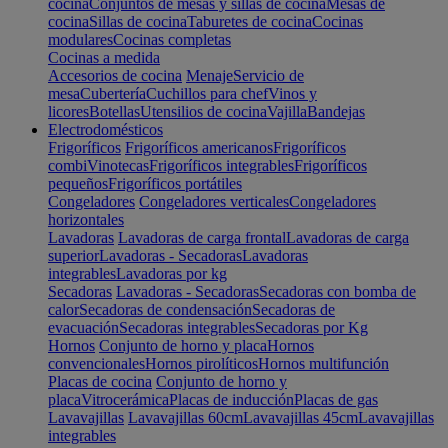
cocina
Conjuntos de mesas y sillas de cocina
Mesas de
cocina
Sillas de cocina
Taburetes de cocina
Cocinas
modulares
Cocinas completas
Cocinas a medida
Accesorios de cocina
Menaje
Servicio de
mesa
Cubertería
Cuchillos para chef
Vinos y
licores
Botellas
Utensilios de cocina
Vajilla
Bandejas
Electrodomésticos
Frigoríficos
Frigoríficos americanos
Frigoríficos
combi
Vinotecas
Frigoríficos integrables
Frigoríficos
pequeños
Frigoríficos portátiles
Congeladores
Congeladores verticales
Congeladores
horizontales
Lavadoras
Lavadoras de carga frontal
Lavadoras de carga
superior
Lavadoras - Secadoras
Lavadoras
integrables
Lavadoras por kg
Secadoras
Lavadoras - Secadoras
Secadoras con bomba de
calor
Secadoras de condensación
Secadoras de
evacuación
Secadoras integrables
Secadoras por Kg
Hornos
Conjunto de horno y placa
Hornos
convencionales
Hornos pirolíticos
Hornos multifunción
Placas de cocina
Conjunto de horno y
placa
Vitrocerámica
Placas de inducción
Placas de gas
Lavavajillas
Lavavajillas 60cm
Lavavajillas 45cm
Lavavajillas
integrables