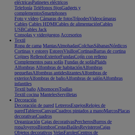
eléctricas
Patinetes eléctricos
Telefonía
Teléfonos fijos
Gadgets y
complementos
Smartphones
Foto y vídeo
Cámaras de fotos
Trípodes
Videocámaras
Cables
Cables HDMI
Cables de alimentación
Cables
USB
Cables Jack
Consolas y videojuegos
Accesorios
Textil
Ropa de cama
Mantas
Almohadas
Colchas
Sábanas
Nórdicos
Cortinas y estores
Estores
Visillos
Cortinas
Barras de cortina
Cojines
Relleno
Exterior
Fundas
Cojín con relleno
Complementos para sofás
Fundas de sofás
Plaids
Alfombras
Alfombras de habitación
Alfombras
pequeñas
Alfombras antideslizantes
Alfombras de
exterior
Alfombras de baño
Alfombras de salón
Alfombras
infantiles
Textil baño
Albornoces
Toallas
Textil cocina
Manteles
Servilletas
Decoración
Decoración de pared
Letreros
Espejos
Relojes de
pared
Tableros
Canvas
Cuadros pintados a mano
Marcos
Placas
decorativas
Cuadros
Organización
Cajas decorativas
Percheros
Burros de
ropa
Joyeros
Biombos
Cestas
Baúles
Revisteros
Cajas
Objetos decorativos
Velas
Faroles
Centros de