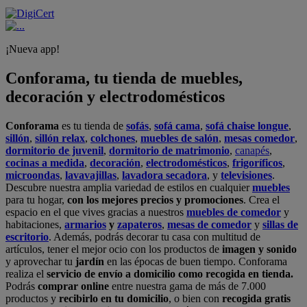
¡Nueva app!
Conforama, tu tienda de muebles,
decoración y electrodomésticos
Conforama
es tu tienda de
sofás
,
sofá cama
,
sofá chaise longue
,
sillón
,
sillón relax
,
colchones
,
muebles de salón
,
mesas comedor
,
dormitorio de juvenil
,
dormitorio de matrimonio
,
canapés
,
cocinas a medida
,
decoración
,
electrodomésticos
,
frigoríficos
,
microondas
,
lavavajillas
,
lavadora secadora
, y
televisiones
.
Descubre nuestra amplia variedad de estilos en cualquier
muebles
para tu hogar,
con los mejores precios y promociones
. Crea el
espacio en el que vives gracias a nuestros
muebles de comedor
y
habitaciones,
armarios
y
zapateros
,
mesas de comedor
y
sillas de
escritorio
. Además, podrás decorar tu casa con multitud de
artículos, tener el mejor ocio con los productos de
imagen y sonido
y aprovechar tu
jardín
en las épocas de buen tiempo. Conforama
realiza el
servicio de envío a domicilio como recogida en tienda.
Podrás
comprar online
entre nuestra gama de más de 7.000
productos y
recibirlo en tu domicilio
, o bien con
recogida gratis