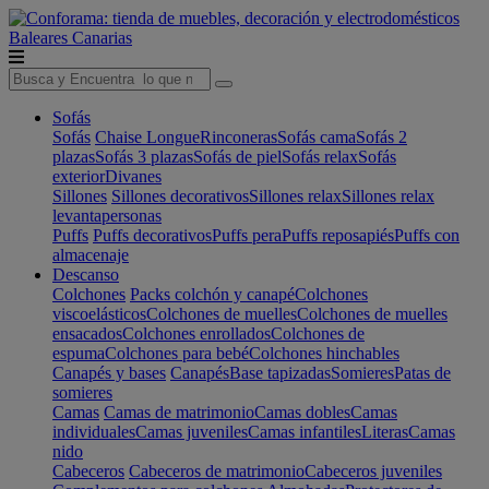
Baleares
Canarias
Sofás
Sofás
Chaise Longue
Rinconeras
Sofás cama
Sofás 2
plazas
Sofás 3 plazas
Sofás de piel
Sofás relax
Sofás
exterior
Divanes
Sillones
Sillones decorativos
Sillones relax
Sillones relax
levantapersonas
Puffs
Puffs decorativos
Puffs pera
Puffs reposapiés
Puffs con
almacenaje
Descanso
Colchones
Packs colchón y canapé
Colchones
viscoelásticos
Colchones de muelles
Colchones de muelles
ensacados
Colchones enrollados
Colchones de
espuma
Colchones para bebé
Colchones hinchables
Canapés y bases
Canapés
Base tapizadas
Somieres
Patas de
somieres
Camas
Camas de matrimonio
Camas dobles
Camas
individuales
Camas juveniles
Camas infantiles
Literas
Camas
nido
Cabeceros
Cabeceros de matrimonio
Cabeceros juveniles