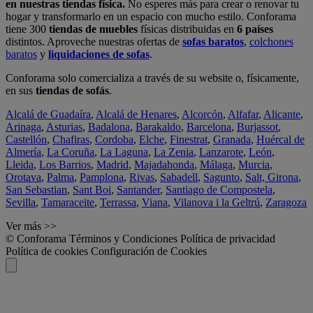
en nuestras tiendas física.
No esperes más para crear o renovar tu
hogar y transformarlo en un espacio con mucho estilo. Conforama
tiene 300
tiendas de muebles
físicas distribuidas en
6 países
distintos. Aproveche nuestras ofertas de
sofas baratos
,
colchones
baratos
y
liquidaciones de sofas
.
Conforama solo comercializa a través de su website o, físicamente,
en sus
tiendas de sofás
.
Alcalá de Guadaíra
,
Alcalá de Henares
,
Alcorcón
,
Alfafar
,
Alicante
,
Arinaga
,
Asturias
,
Badalona
,
Barakaldo
,
Barcelona
,
Burjassot
,
Castellón
,
Chafiras
,
Cordoba
,
Elche
,
Finestrat
,
Granada
,
Huércal de
Almería
,
La Coruña
,
La Laguna
,
La Zenia
,
Lanzarote
,
León
,
Lleida
,
Los Barrios
,
Madrid
,
Majadahonda
,
Málaga
,
Murcia
,
Orotava
,
Palma
,
Pamplona
,
Rivas
,
Sabadell
,
Sagunto
,
Salt, Girona
,
San Sebastian
,
Sant Boi
,
Santander
,
Santiago de Compostela
,
Sevilla
,
Tamaraceite
,
Terrassa
,
Viana
,
Vilanova i la Geltrú
,
Zaragoza
Ver más >>
© Conforama
Términos y Condiciones
Política de privacidad
Política de cookies
Configuración de Cookies