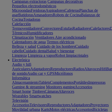
Campanas extractoras
Campanas decorativas
Pequeños electrodomésticos
Microondas
Freidoras
Aspiradores
Cafeteras
Planchas de
asar
Batidoras
Amasadores
Robots de Cocina
Balanzas de
Cocina
Tostadoras
Calefacción
Termoventiladores
Convectores
Estufas
Radiadores
Calefactores
D
Térmicos
Humidificadores
Climatización
Ventiladores
Aire acondicionado
Calentadores de agua
Termos eléctricos
Belleza y salud
Cuidado de los hombres
Cuidado
cabello
Cuidado dental
Salud y bienestar
Limpieza
Limpieza a vapor
Robot limpiacristales
Electrónica
Audio y hifi
Auriculares
Adaptadores
Reproductores
Radios
Altavoces
Hifi
Bar
de sonido
Audio car y GPS
Micrófonos
Informática
Almacenamiento
Tablets
Complementos
Portátiles
Impresoras
Gaming & streaming
Monitores gaming
Accesorios
Smart home
Timbres
Cámaras
Altavoces
Wearables
Smartwatches
Televisión
Accesorios
Televisores
Reproductores
Adaptadores
Proyectores
Movilidad urbana
Karts
Motos eléctricas
Accesorios
Bicicletas