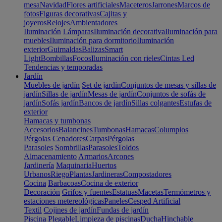
mesa
Navidad
Flores artificiales
Maceteros
Jarrones
Marcos de
fotos
Figuras decorativas
Cajitas y
joyeros
Relojes
Ambientadores
Iluminación
Lámparas
Iluminación decorativa
Iluminación para
muebles
Iluminación para dormitorio
Iluminación
exterior
Guirnaldas
Balizas
Smart
Light
Bombillas
Focos
Iluminación con rieles
Cintas Led
Tendencias y temporadas
Jardín
Muebles de jardín
Set de jardín
Conjuntos de mesas y sillas de
jardín
Sillas de jardín
Mesas de jardín
Conjuntos de sofás de
jardín
Sofás jardín
Bancos de jardín
Sillas colgantes
Estufas de
exterior
Hamacas y tumbonas
Accesorios
Balancines
Tumbonas
Hamacas
Columpios
Pérgolas
Cenadores
Carpas
Pérgolas
Parasoles
Sombrillas
Parasoles
Toldos
Almacenamiento
Armarios
Arcones
Jardinería
Maquinaria
Huertos
Urbanos
Riego
Plantas
Jardineras
Compostadores
Cocina
Barbacoas
Cocina de exterior
Decoración
Grifos y fuentes
Estatuas
Macetas
Termómetros y
estaciones metereológicas
Paneles
Cesped Artificial
Textil
Cojines de jardín
Fundas de jardín
Piscina
Plegable
Limpieza de piscinas
Ducha
Hinchable