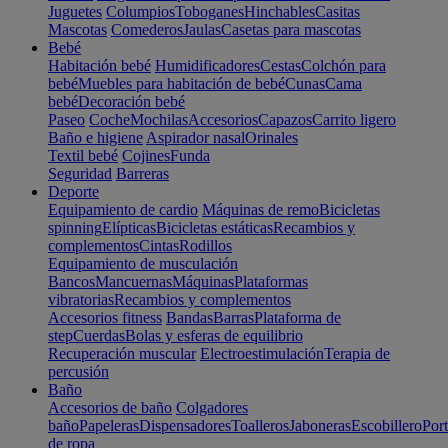
Juguetes
Columpios
Toboganes
Hinchables
Casitas
Mascotas
Comederos
Jaulas
Casetas para mascotas
Bebé
Habitación bebé
Humidificadores
Cestas
Colchón para
bebé
Muebles para habitación de bebé
Cunas
Cama
bebé
Decoración bebé
Paseo
Coche
Mochilas
Accesorios
Capazos
Carrito ligero
Baño e higiene
Aspirador nasal
Orinales
Textil bebé
Cojines
Funda
Seguridad
Barreras
Deporte
Equipamiento de cardio
Máquinas de remo
Bicicletas
spinning
Elípticas
Bicicletas estáticas
Recambios y
complementos
Cintas
Rodillos
Equipamiento de musculación
Bancos
Mancuernas
Máquinas
Plataformas
vibratorias
Recambios y complementos
Accesorios fitness
Bandas
Barras
Plataforma de
step
Cuerdas
Bolas y esferas de equilibrio
Recuperación muscular
Electroestimulación
Terapia de
percusión
Baño
Accesorios de baño
Colgadores
baño
Papeleras
Dispensadores
Toalleros
Jaboneras
Escobillero
Port
de ropa