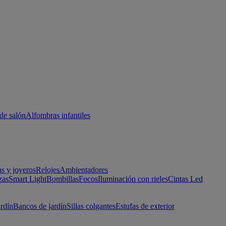
de salón
Alfombras infantiles
as y joyeros
Relojes
Ambientadores
zas
Smart Light
Bombillas
Focos
Iluminación con rieles
Cintas Led
ardín
Bancos de jardín
Sillas colgantes
Estufas de exterior