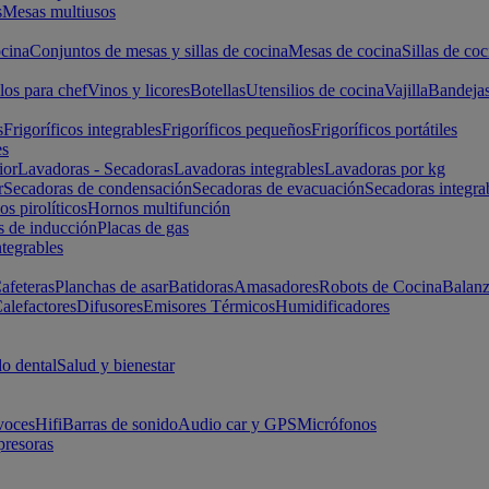
s
Mesas multiusos
cina
Conjuntos de mesas y sillas de cocina
Mesas de cocina
Sillas de coc
los para chef
Vinos y licores
Botellas
Utensilios de cocina
Vajilla
Bandeja
s
Frigoríficos integrables
Frigoríficos pequeños
Frigoríficos portátiles
es
ior
Lavadoras - Secadoras
Lavadoras integrables
Lavadoras por kg
r
Secadoras de condensación
Secadoras de evacuación
Secadoras integra
s pirolíticos
Hornos multifunción
s de inducción
Placas de gas
ntegrables
afeteras
Planchas de asar
Batidoras
Amasadores
Robots de Cocina
Balanz
alefactores
Difusores
Emisores Térmicos
Humidificadores
o dental
Salud y bienestar
voces
Hifi
Barras de sonido
Audio car y GPS
Micrófonos
presoras