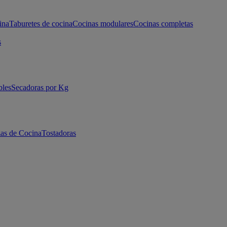
ina
Taburetes de cocina
Cocinas modulares
Cocinas completas
s
bles
Secadoras por Kg
as de Cocina
Tostadoras