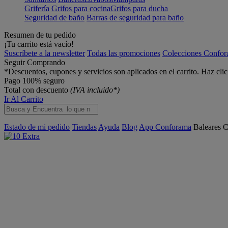
Grifería
Grifos para cocina
Grifos para ducha
Seguridad de baño
Barras de seguridad para baño
Resumen de tu pedido
¡Tu carrito está vacío!
Suscríbete a la newsletter
Todas las promociones
Colecciones Confo
Seguir Comprando
*Descuentos, cupones y servicios son aplicados en el carrito. Haz cli
Pago 100% seguro
Total con descuento
(IVA incluido*)
Ir Al Carrito
Estado de mi pedido
Tiendas
Ayuda
Blog
App Conforama
Baleares
C