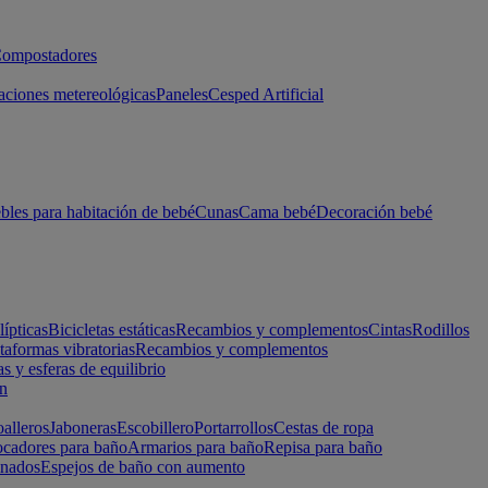
ompostadores
aciones metereológicas
Paneles
Cesped Artificial
les para habitación de bebé
Cunas
Cama bebé
Decoración bebé
lípticas
Bicicletas estáticas
Recambios y complementos
Cintas
Rodillos
taformas vibratorias
Recambios y complementos
s y esferas de equilibrio
ón
alleros
Jaboneras
Escobillero
Portarrollos
Cestas de ropa
cadores para baño
Armarios para baño
Repisa para baño
inados
Espejos de baño con aumento