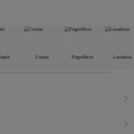
napés
Cocina
Frigoríficos
Lavadoras