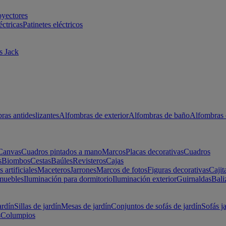
oyectores
éctricas
Patinetes eléctricos
s Jack
ras antideslizantes
Alfombras de exterior
Alfombras de baño
Alfombras 
Canvas
Cuadros pintados a mano
Marcos
Placas decorativas
Cuadros
s
Biombos
Cestas
Baúles
Revisteros
Cajas
s artificiales
Maceteros
Jarrones
Marcos de fotos
Figuras decorativas
Cajit
muebles
Iluminación para dormitorio
Iluminación exterior
Guirnaldas
Bali
ardín
Sillas de jardín
Mesas de jardín
Conjuntos de sofás de jardín
Sofás j
s
Columpios