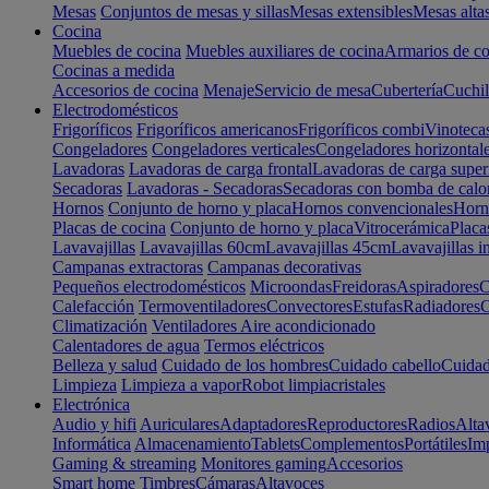
Mesas
Conjuntos de mesas y sillas
Mesas extensibles
Mesas alta
Cocina
Muebles de cocina
Muebles auxiliares de cocina
Armarios de co
Cocinas a medida
Accesorios de cocina
Menaje
Servicio de mesa
Cubertería
Cuchil
Electrodomésticos
Frigoríficos
Frigoríficos americanos
Frigoríficos combi
Vinoteca
Congeladores
Congeladores verticales
Congeladores horizontal
Lavadoras
Lavadoras de carga frontal
Lavadoras de carga super
Secadoras
Lavadoras - Secadoras
Secadoras con bomba de calo
Hornos
Conjunto de horno y placa
Hornos convencionales
Horno
Placas de cocina
Conjunto de horno y placa
Vitrocerámica
Placa
Lavavajillas
Lavavajillas 60cm
Lavavajillas 45cm
Lavavajillas i
Campanas extractoras
Campanas decorativas
Pequeños electrodomésticos
Microondas
Freidoras
Aspiradores
C
Calefacción
Termoventiladores
Convectores
Estufas
Radiadores
C
Climatización
Ventiladores
Aire acondicionado
Calentadores de agua
Termos eléctricos
Belleza y salud
Cuidado de los hombres
Cuidado cabello
Cuidad
Limpieza
Limpieza a vapor
Robot limpiacristales
Electrónica
Audio y hifi
Auriculares
Adaptadores
Reproductores
Radios
Alta
Informática
Almacenamiento
Tablets
Complementos
Portátiles
Im
Gaming & streaming
Monitores gaming
Accesorios
Smart home
Timbres
Cámaras
Altavoces