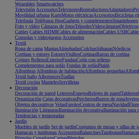
Wearables
Smartwatches
Televisión
Accesorios
Televisores
Reproductores
Adaptadores
Pr
Movilidad urbana
Karts
Motos eléctricas
Accesorios
Bicicletas el
Telefonía
Teléfonos fijos
Gadgets y complementos
Smartphones
Foto y vídeo
Cámaras de fotos
Trípodes
Videocámaras
Objetivos
Cables
Cables HDMI
Cables de alimentación
Cables USB
Cable
Consolas y videojuegos
Accesorios
Textil
Ropa de cama
Mantas
Almohadas
Colchas
Sábanas
Nórdicos
Cortinas y estores
Estores
Visillos
Cortinas
Barras de cortina
Cojines
Relleno
Exterior
Fundas
Cojín con relleno
Complementos para sofás
Fundas de sofás
Plaids
Alfombras
Alfombras de habitación
Alfombras pequeñas
Alfomb
Textil baño
Albornoces
Toallas
Textil cocina
Manteles
Servilletas
Decoración
Decoración de pared
Letreros
Espejos
Relojes de pared
Tableros
Organización
Cajas decorativas
Percheros
Burros de ropa
Joyero
Objetos decorativos
Velas
Faroles
Centros de mesa
Navidad
Flore
Iluminación
Lámparas
Iluminación decorativa
Iluminación para 
Tendencias y temporadas
Jardín
Muebles de jardín
Set de jardín
Conjuntos de mesas y sillas de j
Hamacas y tumbonas
Accesorios
Balancines
Tumbonas
Hamaca
Pérgolas
Cenadores
Carpas
Pérgolas