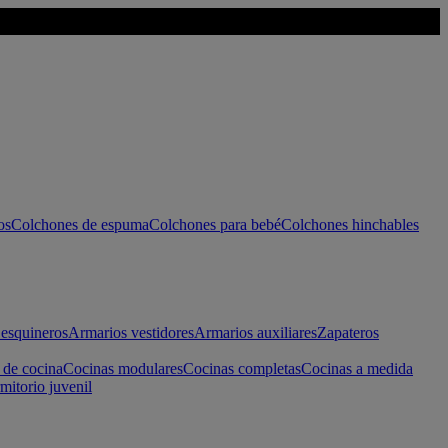
os
Colchones de espuma
Colchones para bebé
Colchones hinchables
esquineros
Armarios vestidores
Armarios auxiliares
Zapateros
 de cocina
Cocinas modulares
Cocinas completas
Cocinas a medida
mitorio juvenil