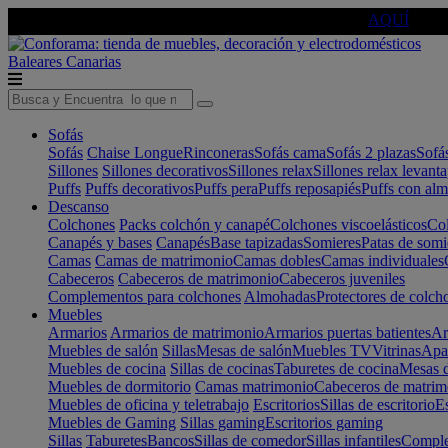
🔵Cambia tu electro con
-10% EXTRA
de descuento ☑️
AQUÍ
Baleares
Canarias
Sofás
Sofás
Chaise Longue
Rinconeras
Sofás cama
Sofás 2 plazas
Sofá
Sillones
Sillones decorativos
Sillones relax
Sillones relax levant
Puffs
Puffs decorativos
Puffs pera
Puffs reposapiés
Puffs con al
Descanso
Colchones
Packs colchón y canapé
Colchones viscoelásticos
Col
Canapés y bases
Canapés
Base tapizadas
Somieres
Patas de somi
Camas
Camas de matrimonio
Camas dobles
Camas individuales
Cabeceros
Cabeceros de matrimonio
Cabeceros juveniles
Complementos para colchones
Almohadas
Protectores de colch
Muebles
Armarios
Armarios de matrimonio
Armarios puertas batientes
Ar
Muebles de salón
Sillas
Mesas de salón
Muebles TV
Vitrinas
Apa
Muebles de cocina
Sillas de cocinas
Taburetes de cocina
Mesas d
Muebles de dormitorio
Camas matrimonio
Cabeceros de matrim
Muebles de oficina y teletrabajo
Escritorios
Sillas de escritorio
Es
Muebles de Gaming
Sillas gaming
Escritorios gaming
Sillas
Taburetes
Bancos
Sillas de comedor
Sillas infantiles
Complem