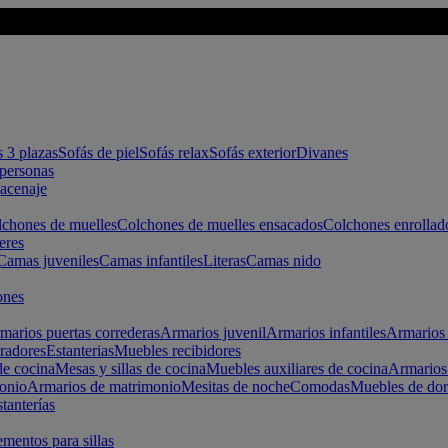
s 3 plazas
Sofás de piel
Sofás relax
Sofás exterior
Divanes
apersonas
macenaje
chones de muelles
Colchones de muelles ensacados
Colchones enrollad
eres
Camas juveniles
Camas infantiles
Literas
Camas nido
ones
marios puertas correderas
Armarios juvenil
Armarios infantiles
Armarios 
radores
Estanterias
Muebles recibidores
e cocina
Mesas y sillas de cocina
Muebles auxiliares de cocina
Armarios
onio
Armarios de matrimonio
Mesitas de noche
Comodas
Muebles de dor
tanterías
entos para sillas