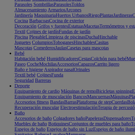
Parasoles
Sombrillas
Parasoles
Toldos
Almacenamiento
Armarios
Arcones
Jardinería
Maquinaria
Huertos Urbanos
Riego
Plantas
Jardineras
C
Cocina
Barbacoas
Cocina de exterior
Decoración
Grifos y fuentes
Estatuas
Macetas
Termómetros y est
Textil
Cojines de jardín
Fundas de jardín
Piscina
Plegable
Limpieza de piscinas
Ducha
Hinchable
Juguetes
Columpios
Toboganes
Hinchables
Casitas
Mascotas
Comederos
Jaulas
Casetas para mascotas
Bebé
Habitación bebé
Humidificadores
Cestas
Colchón para bebé
Mueb
Paseo
Coche
Mochilas
Accesorios
Capazos
Carrito ligero
Baño e higiene
Aspirador nasal
Orinales
Textil bebé
Cojines
Funda
Seguridad
Barreras
Deporte
Equipamiento de cardio
Máquinas de remo
Bicicletas spinning
E
Equipamiento de musculación
Bancos
Mancuernas
Máquinas
Pla
Accesorios fitness
Bandas
Barras
Plataforma de step
Cuerdas
Bola
Recuperación muscular
Electroestimulación
Terapia de percusi
Baño
Accesorios de baño
Colgadores baño
Papeleras
Dispensadores
To
Muebles de baño
Botiquines
Conjuntos de muebles para baño
To
Espejos de baño
Espejos de baño sin Luz
Espejos de baño ilum
Sanitarios
Bañeras
Lavabos
Mamparas