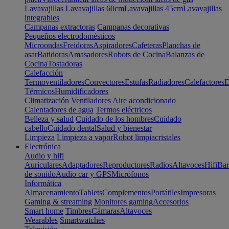
Lavavajillas
Lavavajillas 60cm
Lavavajillas 45cm
Lavavajillas
integrables
Campanas extractoras
Campanas decorativas
Pequeños electrodomésticos
Microondas
Freidoras
Aspiradores
Cafeteras
Planchas de
asar
Batidoras
Amasadores
Robots de Cocina
Balanzas de
Cocina
Tostadoras
Calefacción
Termoventiladores
Convectores
Estufas
Radiadores
Calefactores
D
Térmicos
Humidificadores
Climatización
Ventiladores
Aire acondicionado
Calentadores de agua
Termos eléctricos
Belleza y salud
Cuidado de los hombres
Cuidado
cabello
Cuidado dental
Salud y bienestar
Limpieza
Limpieza a vapor
Robot limpiacristales
Electrónica
Audio y hifi
Auriculares
Adaptadores
Reproductores
Radios
Altavoces
Hifi
Bar
de sonido
Audio car y GPS
Micrófonos
Informática
Almacenamiento
Tablets
Complementos
Portátiles
Impresoras
Gaming & streaming
Monitores gaming
Accesorios
Smart home
Timbres
Cámaras
Altavoces
Wearables
Smartwatches