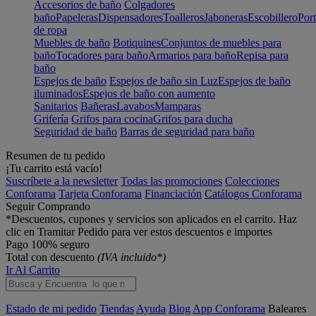
Accesorios de baño
Colgadores
baño
Papeleras
Dispensadores
Toalleros
Jaboneras
Escobillero
Port
de ropa
Muebles de baño
Botiquines
Conjuntos de muebles para
baño
Tocadores para baño
Armarios para baño
Repisa para
baño
Espejos de baño
Espejos de baño sin Luz
Espejos de baño
iluminados
Espejos de baño con aumento
Sanitarios
Bañeras
Lavabos
Mamparas
Grifería
Grifos para cocina
Grifos para ducha
Seguridad de baño
Barras de seguridad para baño
Resumen de tu pedido
¡Tu carrito está vacío!
Suscríbete a la newsletter
Todas las promociones
Colecciones
Conforama
Tarjeta Conforama
Financiación
Catálogos Conforama
Seguir Comprando
*Descuentos, cupones y servicios son aplicados en el carrito. Haz
clic en Tramitar Pedido para ver estos descuentos e importes
Pago 100% seguro
Total con descuento
(IVA incluido*)
Ir Al Carrito
Estado de mi pedido
Tiendas
Ayuda
Blog
App Conforama
Baleares