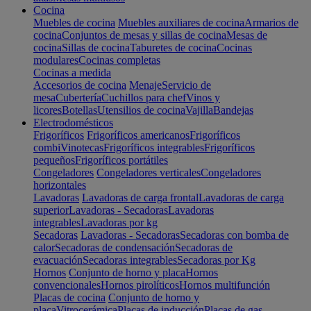
Cocina
Muebles de cocina
Muebles auxiliares de cocina
Armarios de
cocina
Conjuntos de mesas y sillas de cocina
Mesas de
cocina
Sillas de cocina
Taburetes de cocina
Cocinas
modulares
Cocinas completas
Cocinas a medida
Accesorios de cocina
Menaje
Servicio de
mesa
Cubertería
Cuchillos para chef
Vinos y
licores
Botellas
Utensilios de cocina
Vajilla
Bandejas
Electrodomésticos
Frigoríficos
Frigoríficos americanos
Frigoríficos
combi
Vinotecas
Frigoríficos integrables
Frigoríficos
pequeños
Frigoríficos portátiles
Congeladores
Congeladores verticales
Congeladores
horizontales
Lavadoras
Lavadoras de carga frontal
Lavadoras de carga
superior
Lavadoras - Secadoras
Lavadoras
integrables
Lavadoras por kg
Secadoras
Lavadoras - Secadoras
Secadoras con bomba de
calor
Secadoras de condensación
Secadoras de
evacuación
Secadoras integrables
Secadoras por Kg
Hornos
Conjunto de horno y placa
Hornos
convencionales
Hornos pirolíticos
Hornos multifunción
Placas de cocina
Conjunto de horno y
placa
Vitrocerámica
Placas de inducción
Placas de gas