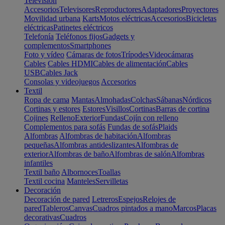
Televisión
Accesorios
Televisores
Reproductores
Adaptadores
Proyectores
Movilidad urbana
Karts
Motos eléctricas
Accesorios
Bicicletas
eléctricas
Patinetes eléctricos
Telefonía
Teléfonos fijos
Gadgets y
complementos
Smartphones
Foto y vídeo
Cámaras de fotos
Trípodes
Videocámaras
Cables
Cables HDMI
Cables de alimentación
Cables
USB
Cables Jack
Consolas y videojuegos
Accesorios
Textil
Ropa de cama
Mantas
Almohadas
Colchas
Sábanas
Nórdicos
Cortinas y estores
Estores
Visillos
Cortinas
Barras de cortina
Cojines
Relleno
Exterior
Fundas
Cojín con relleno
Complementos para sofás
Fundas de sofás
Plaids
Alfombras
Alfombras de habitación
Alfombras
pequeñas
Alfombras antideslizantes
Alfombras de
exterior
Alfombras de baño
Alfombras de salón
Alfombras
infantiles
Textil baño
Albornoces
Toallas
Textil cocina
Manteles
Servilletas
Decoración
Decoración de pared
Letreros
Espejos
Relojes de
pared
Tableros
Canvas
Cuadros pintados a mano
Marcos
Placas
decorativas
Cuadros