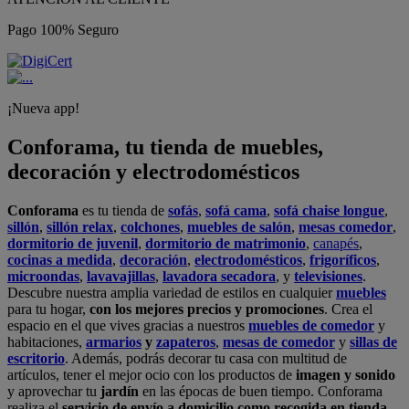
Pago 100% Seguro
¡Nueva app!
Conforama, tu tienda de muebles,
decoración y electrodomésticos
Conforama
es tu tienda de
sofás
,
sofá cama
,
sofá chaise longue
,
sillón
,
sillón relax
,
colchones
,
muebles de salón
,
mesas comedor
,
dormitorio de juvenil
,
dormitorio de matrimonio
,
canapés
,
cocinas a medida
,
decoración
,
electrodomésticos
,
frigoríficos
,
microondas
,
lavavajillas
,
lavadora secadora
, y
televisiones
.
Descubre nuestra amplia variedad de estilos en cualquier
muebles
para tu hogar,
con los mejores precios y promociones
. Crea el
espacio en el que vives gracias a nuestros
muebles de comedor
y
habitaciones,
armarios
y
zapateros
,
mesas de comedor
y
sillas de
escritorio
. Además, podrás decorar tu casa con multitud de
artículos, tener el mejor ocio con los productos de
imagen y sonido
y aprovechar tu
jardín
en las épocas de buen tiempo. Conforama
realiza el
servicio de envío a domicilio como recogida en tienda.