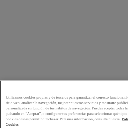
Utilizamos cookies propias y de terceros para garantizar el correcto funcionami
sitio web, analizar la navegación, mejorar nuestros servicios y mostrarte public
personalizada en función de tus hábitos de navegación. Puedes aceptar todas la
pulsando en “Aceptar”, o configurar tus preferencias para seleccionar qué tipos
cookies deseas permitir o rechazar. Para más información, consulta nuestra
Pol
Cookies