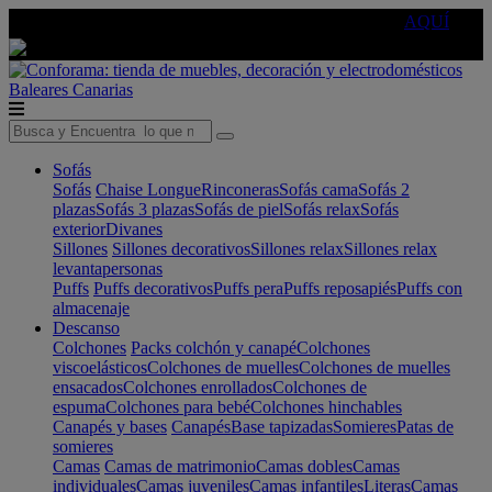
🔵Cambia tu electro con
-10% EXTRA
de descuento ☑️
AQUÍ
Baleares
Canarias
Sofás
Sofás
Chaise Longue
Rinconeras
Sofás cama
Sofás 2
plazas
Sofás 3 plazas
Sofás de piel
Sofás relax
Sofás
exterior
Divanes
Sillones
Sillones decorativos
Sillones relax
Sillones relax
levantapersonas
Puffs
Puffs decorativos
Puffs pera
Puffs reposapiés
Puffs con
almacenaje
Descanso
Colchones
Packs colchón y canapé
Colchones
viscoelásticos
Colchones de muelles
Colchones de muelles
ensacados
Colchones enrollados
Colchones de
espuma
Colchones para bebé
Colchones hinchables
Canapés y bases
Canapés
Base tapizadas
Somieres
Patas de
somieres
Camas
Camas de matrimonio
Camas dobles
Camas
individuales
Camas juveniles
Camas infantiles
Literas
Camas