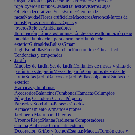
Organización
Cajas decorativas
Percheros
Burros de
ropa
Joyeros
Biombos
Cestas
Baúles
Revisteros
Cajas
Objetos decorativos
Velas
Faroles
Centros de
mesa
Navidad
Flores artificiales
Maceteros
Jarrones
Marcos de
fotos
Figuras decorativas
Cajitas y
joyeros
Relojes
Ambientadores
Iluminación
Lámparas
Iluminación decorativa
Iluminación para
muebles
Iluminación para dormitorio
Iluminación
exterior
Guirnaldas
Balizas
Smart
Light
Bombillas
Focos
Iluminación con rieles
Cintas Led
Tendencias y temporadas
Jardín
Muebles de jardín
Set de jardín
Conjuntos de mesas y sillas de
jardín
Sillas de jardín
Mesas de jardín
Conjuntos de sofás de
jardín
Sofás jardín
Bancos de jardín
Sillas colgantes
Estufas de
exterior
Hamacas y tumbonas
Accesorios
Balancines
Tumbonas
Hamacas
Columpios
Pérgolas
Cenadores
Carpas
Pérgolas
Parasoles
Sombrillas
Parasoles
Toldos
Almacenamiento
Armarios
Arcones
Jardinería
Maquinaria
Huertos
Urbanos
Riego
Plantas
Jardineras
Compostadores
Cocina
Barbacoas
Cocina de exterior
Decoración
Grifos y fuentes
Estatuas
Macetas
Termómetros y