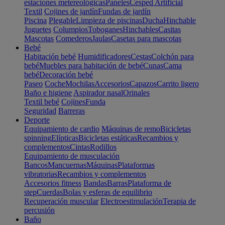
estaciones metereológicas
Paneles
Cesped Artificial
Textil
Cojines de jardín
Fundas de jardín
Piscina
Plegable
Limpieza de piscinas
Ducha
Hinchable
Juguetes
Columpios
Toboganes
Hinchables
Casitas
Mascotas
Comederos
Jaulas
Casetas para mascotas
Bebé
Habitación bebé
Humidificadores
Cestas
Colchón para
bebé
Muebles para habitación de bebé
Cunas
Cama
bebé
Decoración bebé
Paseo
Coche
Mochilas
Accesorios
Capazos
Carrito ligero
Baño e higiene
Aspirador nasal
Orinales
Textil bebé
Cojines
Funda
Seguridad
Barreras
Deporte
Equipamiento de cardio
Máquinas de remo
Bicicletas
spinning
Elípticas
Bicicletas estáticas
Recambios y
complementos
Cintas
Rodillos
Equipamiento de musculación
Bancos
Mancuernas
Máquinas
Plataformas
vibratorias
Recambios y complementos
Accesorios fitness
Bandas
Barras
Plataforma de
step
Cuerdas
Bolas y esferas de equilibrio
Recuperación muscular
Electroestimulación
Terapia de
percusión
Baño