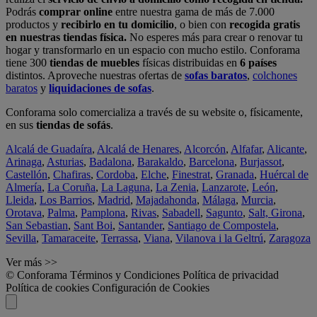
Podrás
comprar online
entre nuestra gama de más de 7.000
productos y
recibirlo en tu domicilio
, o bien con
recogida gratis
en nuestras tiendas física.
No esperes más para crear o renovar tu
hogar y transformarlo en un espacio con mucho estilo. Conforama
tiene 300
tiendas de muebles
físicas distribuidas en
6 países
distintos. Aproveche nuestras ofertas de
sofas baratos
,
colchones
baratos
y
liquidaciones de sofas
.
Conforama solo comercializa a través de su website o, físicamente,
en sus
tiendas de sofás
.
Alcalá de Guadaíra
,
Alcalá de Henares
,
Alcorcón
,
Alfafar
,
Alicante
,
Arinaga
,
Asturias
,
Badalona
,
Barakaldo
,
Barcelona
,
Burjassot
,
Castellón
,
Chafiras
,
Cordoba
,
Elche
,
Finestrat
,
Granada
,
Huércal de
Almería
,
La Coruña
,
La Laguna
,
La Zenia
,
Lanzarote
,
León
,
Lleida
,
Los Barrios
,
Madrid
,
Majadahonda
,
Málaga
,
Murcia
,
Orotava
,
Palma
,
Pamplona
,
Rivas
,
Sabadell
,
Sagunto
,
Salt, Girona
,
San Sebastian
,
Sant Boi
,
Santander
,
Santiago de Compostela
,
Sevilla
,
Tamaraceite
,
Terrassa
,
Viana
,
Vilanova i la Geltrú
,
Zaragoza
Ver más >>
© Conforama
Términos y Condiciones
Política de privacidad
Política de cookies
Configuración de Cookies