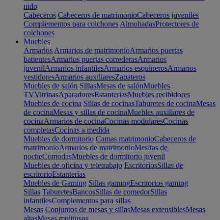
nido
Cabeceros
Cabeceros de matrimonio
Cabeceros juveniles
Complementos para colchones
Almohadas
Protectores de
colchones
Muebles
Armarios
Armarios de matrimonio
Armarios puertas
batientes
Armarios puertas correderas
Armarios
juvenil
Armarios infantiles
Armarios esquineros
Armarios
vestidores
Armarios auxiliares
Zapateros
Muebles de salón
Sillas
Mesas de salón
Muebles
TV
Vitrinas
Aparadores
Estanterias
Muebles recibidores
Muebles de cocina
Sillas de cocinas
Taburetes de cocina
Mesas
de cocina
Mesas y sillas de cocina
Muebles auxiliares de
cocina
Armarios de cocina
Cocinas modulares
Cocinas
completas
Cocinas a medida
Muebles de dormitorio
Camas matrimonio
Cabeceros de
matrimonio
Armarios de matrimonio
Mesitas de
noche
Comodas
Muebles de dormitorio juvenil
Muebles de oficina y teletrabajo
Escritorios
Sillas de
escritorio
Estanterías
Muebles de Gaming
Sillas gaming
Escritorios gaming
Sillas
Taburetes
Bancos
Sillas de comedor
Sillas
infantiles
Complementos para sillas
Mesas
Conjuntos de mesas y sillas
Mesas extensibles
Mesas
altas
Mesas multiusos