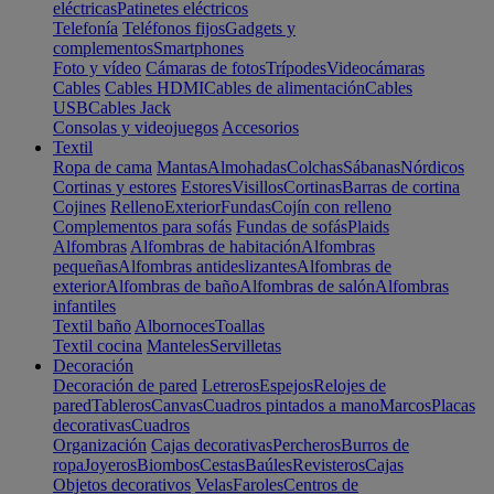
eléctricas
Patinetes eléctricos
Telefonía
Teléfonos fijos
Gadgets y
complementos
Smartphones
Foto y vídeo
Cámaras de fotos
Trípodes
Videocámaras
Cables
Cables HDMI
Cables de alimentación
Cables
USB
Cables Jack
Consolas y videojuegos
Accesorios
Textil
Ropa de cama
Mantas
Almohadas
Colchas
Sábanas
Nórdicos
Cortinas y estores
Estores
Visillos
Cortinas
Barras de cortina
Cojines
Relleno
Exterior
Fundas
Cojín con relleno
Complementos para sofás
Fundas de sofás
Plaids
Alfombras
Alfombras de habitación
Alfombras
pequeñas
Alfombras antideslizantes
Alfombras de
exterior
Alfombras de baño
Alfombras de salón
Alfombras
infantiles
Textil baño
Albornoces
Toallas
Textil cocina
Manteles
Servilletas
Decoración
Decoración de pared
Letreros
Espejos
Relojes de
pared
Tableros
Canvas
Cuadros pintados a mano
Marcos
Placas
decorativas
Cuadros
Organización
Cajas decorativas
Percheros
Burros de
ropa
Joyeros
Biombos
Cestas
Baúles
Revisteros
Cajas
Objetos decorativos
Velas
Faroles
Centros de