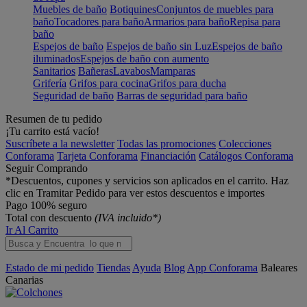
Muebles de baño
Botiquines
Conjuntos de muebles para
baño
Tocadores para baño
Armarios para baño
Repisa para
baño
Espejos de baño
Espejos de baño sin Luz
Espejos de baño
iluminados
Espejos de baño con aumento
Sanitarios
Bañeras
Lavabos
Mamparas
Grifería
Grifos para cocina
Grifos para ducha
Seguridad de baño
Barras de seguridad para baño
Resumen de tu pedido
¡Tu carrito está vacío!
Suscríbete a la newsletter
Todas las promociones
Colecciones
Conforama
Tarjeta Conforama
Financiación
Catálogos Conforama
Seguir Comprando
*Descuentos, cupones y servicios son aplicados en el carrito. Haz
clic en Tramitar Pedido para ver estos descuentos e importes
Pago 100% seguro
Total con descuento
(IVA incluido*)
Ir Al Carrito
Estado de mi pedido
Tiendas
Ayuda
Blog
App Conforama
Baleares
Canarias