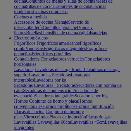
cocina
Conjuntos de mesas y sillas de cocina
Mesas de
cocina
Sillas de cocina
Taburetes de cocina
Cocinas
modulares
Cocinas completas
Cocinas a medida
Accesorios de cocina
Menaje
Servicio de
mesa
Cubertería
Cuchillos para chef
Vinos y
licores
Botellas
Utensilios de cocina
Vajilla
Bandejas
Electrodomésticos
Frigoríficos
Frigoríficos americanos
Frigoríficos
combi
Vinotecas
Frigoríficos integrables
Frigoríficos
pequeños
Frigoríficos portátiles
Congeladores
Congeladores verticales
Congeladores
horizontales
Lavadoras
Lavadoras de carga frontal
Lavadoras de carga
superior
Lavadoras - Secadoras
Lavadoras
integrables
Lavadoras por kg
Secadoras
Lavadoras - Secadoras
Secadoras con bomba de
calor
Secadoras de condensación
Secadoras de
evacuación
Secadoras integrables
Secadoras por Kg
Hornos
Conjunto de horno y placa
Hornos
convencionales
Hornos pirolíticos
Hornos multifunción
Placas de cocina
Conjunto de horno y
placa
Vitrocerámica
Placas de inducción
Placas de gas
Lavavajillas
Lavavajillas 60cm
Lavavajillas 45cm
Lavavajillas
integrables