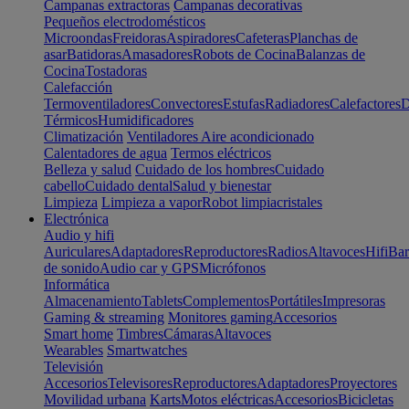
Campanas extractoras
Campanas decorativas
Pequeños electrodomésticos
Microondas
Freidoras
Aspiradores
Cafeteras
Planchas de
asar
Batidoras
Amasadores
Robots de Cocina
Balanzas de
Cocina
Tostadoras
Calefacción
Termoventiladores
Convectores
Estufas
Radiadores
Calefactores
D
Térmicos
Humidificadores
Climatización
Ventiladores
Aire acondicionado
Calentadores de agua
Termos eléctricos
Belleza y salud
Cuidado de los hombres
Cuidado
cabello
Cuidado dental
Salud y bienestar
Limpieza
Limpieza a vapor
Robot limpiacristales
Electrónica
Audio y hifi
Auriculares
Adaptadores
Reproductores
Radios
Altavoces
Hifi
Bar
de sonido
Audio car y GPS
Micrófonos
Informática
Almacenamiento
Tablets
Complementos
Portátiles
Impresoras
Gaming & streaming
Monitores gaming
Accesorios
Smart home
Timbres
Cámaras
Altavoces
Wearables
Smartwatches
Televisión
Accesorios
Televisores
Reproductores
Adaptadores
Proyectores
Movilidad urbana
Karts
Motos eléctricas
Accesorios
Bicicletas