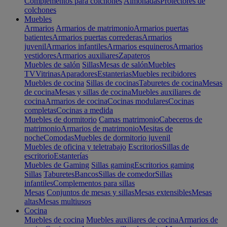
Complementos para colchones
Almohadas
Protectores de
colchones
Muebles
Armarios
Armarios de matrimonio
Armarios puertas
batientes
Armarios puertas correderas
Armarios
juvenil
Armarios infantiles
Armarios esquineros
Armarios
vestidores
Armarios auxiliares
Zapateros
Muebles de salón
Sillas
Mesas de salón
Muebles
TV
Vitrinas
Aparadores
Estanterias
Muebles recibidores
Muebles de cocina
Sillas de cocinas
Taburetes de cocina
Mesas
de cocina
Mesas y sillas de cocina
Muebles auxiliares de
cocina
Armarios de cocina
Cocinas modulares
Cocinas
completas
Cocinas a medida
Muebles de dormitorio
Camas matrimonio
Cabeceros de
matrimonio
Armarios de matrimonio
Mesitas de
noche
Comodas
Muebles de dormitorio juvenil
Muebles de oficina y teletrabajo
Escritorios
Sillas de
escritorio
Estanterías
Muebles de Gaming
Sillas gaming
Escritorios gaming
Sillas
Taburetes
Bancos
Sillas de comedor
Sillas
infantiles
Complementos para sillas
Mesas
Conjuntos de mesas y sillas
Mesas extensibles
Mesas
altas
Mesas multiusos
Cocina
Muebles de cocina
Muebles auxiliares de cocina
Armarios de