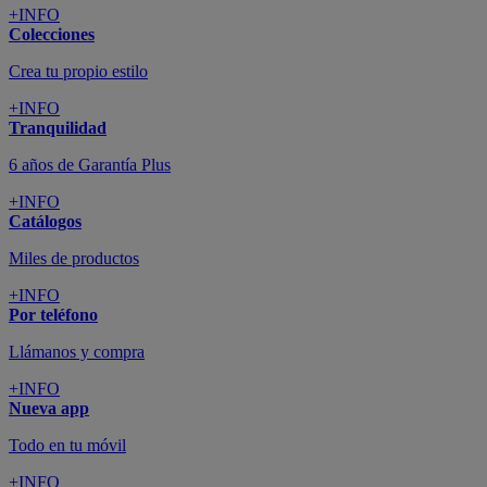
+INFO
Colecciones
Crea tu propio estilo
+INFO
Tranquilidad
6 años de Garantía Plus
+INFO
Catálogos
Miles de productos
+INFO
Por teléfono
Llámanos y compra
+INFO
Nueva app
Todo en tu móvil
+INFO