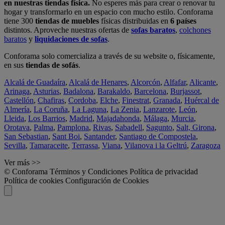
en nuestras tiendas física.
No esperes más para crear o renovar tu
hogar y transformarlo en un espacio con mucho estilo. Conforama
tiene 300
tiendas de muebles
físicas distribuidas en
6 países
distintos. Aproveche nuestras ofertas de
sofas baratos
,
colchones
baratos
y
liquidaciones de sofas
.
Conforama solo comercializa a través de su website o, físicamente,
en sus
tiendas de sofás
.
Alcalá de Guadaíra
,
Alcalá de Henares
,
Alcorcón
,
Alfafar
,
Alicante
,
Arinaga
,
Asturias
,
Badalona
,
Barakaldo
,
Barcelona
,
Burjassot
,
Castellón
,
Chafiras
,
Cordoba
,
Elche
,
Finestrat
,
Granada
,
Huércal de
Almería
,
La Coruña
,
La Laguna
,
La Zenia
,
Lanzarote
,
León
,
Lleida
,
Los Barrios
,
Madrid
,
Majadahonda
,
Málaga
,
Murcia
,
Orotava
,
Palma
,
Pamplona
,
Rivas
,
Sabadell
,
Sagunto
,
Salt, Girona
,
San Sebastian
,
Sant Boi
,
Santander
,
Santiago de Compostela
,
Sevilla
,
Tamaraceite
,
Terrassa
,
Viana
,
Vilanova i la Geltrú
,
Zaragoza
Ver más >>
© Conforama
Términos y Condiciones
Política de privacidad
Política de cookies
Configuración de Cookies