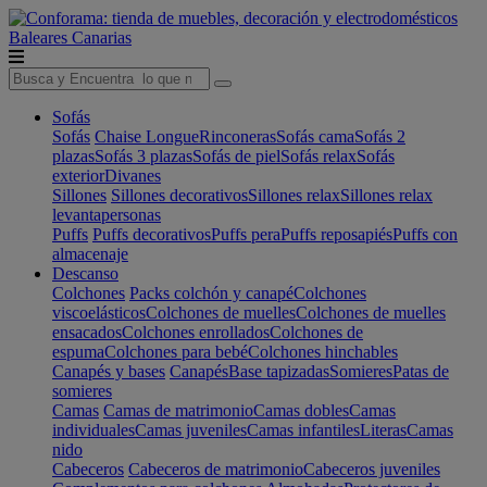
Baleares
Canarias
Sofás
Sofás
Chaise Longue
Rinconeras
Sofás cama
Sofás 2
plazas
Sofás 3 plazas
Sofás de piel
Sofás relax
Sofás
exterior
Divanes
Sillones
Sillones decorativos
Sillones relax
Sillones relax
levantapersonas
Puffs
Puffs decorativos
Puffs pera
Puffs reposapiés
Puffs con
almacenaje
Descanso
Colchones
Packs colchón y canapé
Colchones
viscoelásticos
Colchones de muelles
Colchones de muelles
ensacados
Colchones enrollados
Colchones de
espuma
Colchones para bebé
Colchones hinchables
Canapés y bases
Canapés
Base tapizadas
Somieres
Patas de
somieres
Camas
Camas de matrimonio
Camas dobles
Camas
individuales
Camas juveniles
Camas infantiles
Literas
Camas
nido
Cabeceros
Cabeceros de matrimonio
Cabeceros juveniles