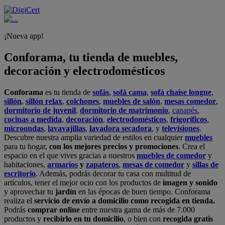
¡Nueva app!
Conforama, tu tienda de muebles,
decoración y electrodomésticos
Conforama
es tu tienda de
sofás
,
sofá cama
,
sofá chaise longue
,
sillón
,
sillón relax
,
colchones
,
muebles de salón
,
mesas comedor
,
dormitorio de juvenil
,
dormitorio de matrimonio
,
canapés
,
cocinas a medida
,
decoración
,
electrodomésticos
,
frigoríficos
,
microondas
,
lavavajillas
,
lavadora secadora
, y
televisiones
.
Descubre nuestra amplia variedad de estilos en cualquier
muebles
para tu hogar,
con los mejores precios y promociones
. Crea el
espacio en el que vives gracias a nuestros
muebles de comedor
y
habitaciones,
armarios
y
zapateros
,
mesas de comedor
y
sillas de
escritorio
. Además, podrás decorar tu casa con multitud de
artículos, tener el mejor ocio con los productos de
imagen y sonido
y aprovechar tu
jardín
en las épocas de buen tiempo. Conforama
realiza el
servicio de envío a domicilio como recogida en tienda.
Podrás
comprar online
entre nuestra gama de más de 7.000
productos y
recibirlo en tu domicilio
, o bien con
recogida gratis