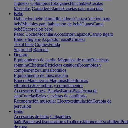
Juguetes
Columpios
Toboganes
Hinchables
Casitas
Mascotas
Comederos
Jaulas
Casetas para mascotas
Bebé
Habitación bebé
Humidificadores
Cestas
Colchón para
bebé
Muebles para habitación de bebé
Cunas
Cama
bebé
Decoración bebé
Paseo
Coche
Mochilas
Accesorios
Capazos
Carrito ligero
Baño e higiene
Aspirador nasal
Orinales
Textil bebé
Cojines
Funda
Seguridad
Barreras
Deporte
Equipamiento de cardio
Máquinas de remo
Bicicletas
spinning
Elípticas
Bicicletas estáticas
Recambios y
complementos
Cintas
Rodillos
Equipamiento de musculación
Bancos
Mancuernas
Máquinas
Plataformas
vibratorias
Recambios y complementos
Accesorios fitness
Bandas
Barras
Plataforma de
step
Cuerdas
Bolas y esferas de equilibrio
Recuperación muscular
Electroestimulación
Terapia de
percusión
Baño
Accesorios de baño
Colgadores
baño
Papeleras
Dispensadores
Toalleros
Jaboneras
Escobillero
Port
de ropa