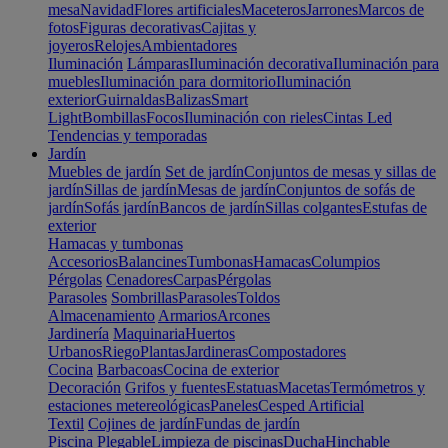
mesa
Navidad
Flores artificiales
Maceteros
Jarrones
Marcos de
fotos
Figuras decorativas
Cajitas y
joyeros
Relojes
Ambientadores
Iluminación
Lámparas
Iluminación decorativa
Iluminación para
muebles
Iluminación para dormitorio
Iluminación
exterior
Guirnaldas
Balizas
Smart
Light
Bombillas
Focos
Iluminación con rieles
Cintas Led
Tendencias y temporadas
Jardín
Muebles de jardín
Set de jardín
Conjuntos de mesas y sillas de
jardín
Sillas de jardín
Mesas de jardín
Conjuntos de sofás de
jardín
Sofás jardín
Bancos de jardín
Sillas colgantes
Estufas de
exterior
Hamacas y tumbonas
Accesorios
Balancines
Tumbonas
Hamacas
Columpios
Pérgolas
Cenadores
Carpas
Pérgolas
Parasoles
Sombrillas
Parasoles
Toldos
Almacenamiento
Armarios
Arcones
Jardinería
Maquinaria
Huertos
Urbanos
Riego
Plantas
Jardineras
Compostadores
Cocina
Barbacoas
Cocina de exterior
Decoración
Grifos y fuentes
Estatuas
Macetas
Termómetros y
estaciones metereológicas
Paneles
Cesped Artificial
Textil
Cojines de jardín
Fundas de jardín
Piscina
Plegable
Limpieza de piscinas
Ducha
Hinchable