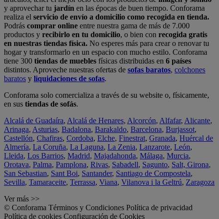
y aprovechar tu
jardín
en las épocas de buen tiempo. Conforama
realiza el
servicio de envío a domicilio como recogida en tienda.
Podrás
comprar online
entre nuestra gama de más de 7.000
productos y
recibirlo en tu domicilio
, o bien con
recogida gratis
en nuestras tiendas física.
No esperes más para crear o renovar tu
hogar y transformarlo en un espacio con mucho estilo. Conforama
tiene 300
tiendas de muebles
físicas distribuidas en
6 países
distintos. Aproveche nuestras ofertas de
sofas baratos
,
colchones
baratos
y
liquidaciones de sofas
.
Conforama solo comercializa a través de su website o, físicamente,
en sus
tiendas de sofás
.
Alcalá de Guadaíra
,
Alcalá de Henares
,
Alcorcón
,
Alfafar
,
Alicante
,
Arinaga
,
Asturias
,
Badalona
,
Barakaldo
,
Barcelona
,
Burjassot
,
Castellón
,
Chafiras
,
Cordoba
,
Elche
,
Finestrat
,
Granada
,
Huércal de
Almería
,
La Coruña
,
La Laguna
,
La Zenia
,
Lanzarote
,
León
,
Lleida
,
Los Barrios
,
Madrid
,
Majadahonda
,
Málaga
,
Murcia
,
Orotava
,
Palma
,
Pamplona
,
Rivas
,
Sabadell
,
Sagunto
,
Salt, Girona
,
San Sebastian
,
Sant Boi
,
Santander
,
Santiago de Compostela
,
Sevilla
,
Tamaraceite
,
Terrassa
,
Viana
,
Vilanova i la Geltrú
,
Zaragoza
Ver más >>
© Conforama
Términos y Condiciones
Política de privacidad
Política de cookies
Configuración de Cookies