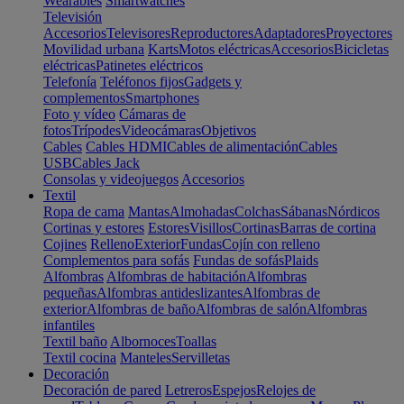
Wearables
Smartwatches
Televisión
Accesorios
Televisores
Reproductores
Adaptadores
Proyectores
Movilidad urbana
Karts
Motos eléctricas
Accesorios
Bicicletas
eléctricas
Patinetes eléctricos
Telefonía
Teléfonos fijos
Gadgets y
complementos
Smartphones
Foto y vídeo
Cámaras de
fotos
Trípodes
Videocámaras
Objetivos
Cables
Cables HDMI
Cables de alimentación
Cables
USB
Cables Jack
Consolas y videojuegos
Accesorios
Textil
Ropa de cama
Mantas
Almohadas
Colchas
Sábanas
Nórdicos
Cortinas y estores
Estores
Visillos
Cortinas
Barras de cortina
Cojines
Relleno
Exterior
Fundas
Cojín con relleno
Complementos para sofás
Fundas de sofás
Plaids
Alfombras
Alfombras de habitación
Alfombras
pequeñas
Alfombras antideslizantes
Alfombras de
exterior
Alfombras de baño
Alfombras de salón
Alfombras
infantiles
Textil baño
Albornoces
Toallas
Textil cocina
Manteles
Servilletas
Decoración
Decoración de pared
Letreros
Espejos
Relojes de