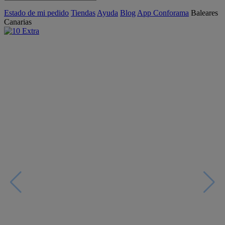
Estado de mi pedido
Tiendas
Ayuda
Blog
App Conforama
Baleares
Canarias