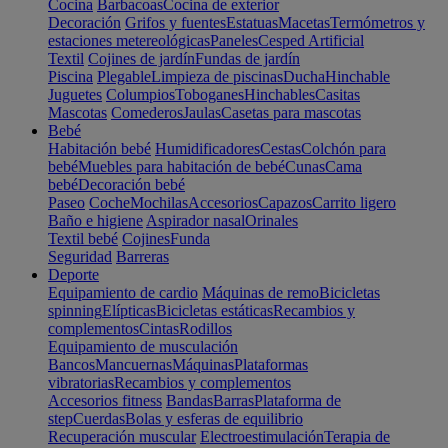
Cocina
Barbacoas
Cocina de exterior
Decoración
Grifos y fuentes
Estatuas
Macetas
Termómetros y
estaciones metereológicas
Paneles
Cesped Artificial
Textil
Cojines de jardín
Fundas de jardín
Piscina
Plegable
Limpieza de piscinas
Ducha
Hinchable
Juguetes
Columpios
Toboganes
Hinchables
Casitas
Mascotas
Comederos
Jaulas
Casetas para mascotas
Bebé
Habitación bebé
Humidificadores
Cestas
Colchón para
bebé
Muebles para habitación de bebé
Cunas
Cama
bebé
Decoración bebé
Paseo
Coche
Mochilas
Accesorios
Capazos
Carrito ligero
Baño e higiene
Aspirador nasal
Orinales
Textil bebé
Cojines
Funda
Seguridad
Barreras
Deporte
Equipamiento de cardio
Máquinas de remo
Bicicletas
spinning
Elípticas
Bicicletas estáticas
Recambios y
complementos
Cintas
Rodillos
Equipamiento de musculación
Bancos
Mancuernas
Máquinas
Plataformas
vibratorias
Recambios y complementos
Accesorios fitness
Bandas
Barras
Plataforma de
step
Cuerdas
Bolas y esferas de equilibrio
Recuperación muscular
Electroestimulación
Terapia de