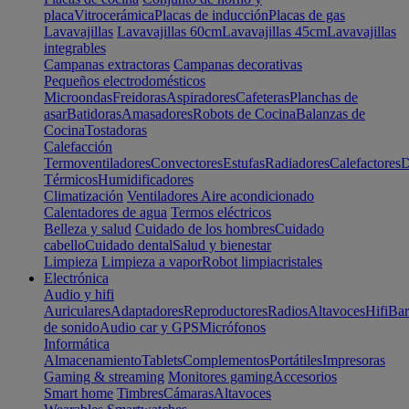
placa
Vitrocerámica
Placas de inducción
Placas de gas
Lavavajillas
Lavavajillas 60cm
Lavavajillas 45cm
Lavavajillas
integrables
Campanas extractoras
Campanas decorativas
Pequeños electrodomésticos
Microondas
Freidoras
Aspiradores
Cafeteras
Planchas de
asar
Batidoras
Amasadores
Robots de Cocina
Balanzas de
Cocina
Tostadoras
Calefacción
Termoventiladores
Convectores
Estufas
Radiadores
Calefactores
D
Térmicos
Humidificadores
Climatización
Ventiladores
Aire acondicionado
Calentadores de agua
Termos eléctricos
Belleza y salud
Cuidado de los hombres
Cuidado
cabello
Cuidado dental
Salud y bienestar
Limpieza
Limpieza a vapor
Robot limpiacristales
Electrónica
Audio y hifi
Auriculares
Adaptadores
Reproductores
Radios
Altavoces
Hifi
Bar
de sonido
Audio car y GPS
Micrófonos
Informática
Almacenamiento
Tablets
Complementos
Portátiles
Impresoras
Gaming & streaming
Monitores gaming
Accesorios
Smart home
Timbres
Cámaras
Altavoces