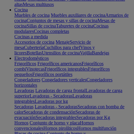
altas
Mesas multiusos
Cocina
Muebles de cocina
Muebles auxiliares de cocina
Armarios de
cocina
Conjuntos de mesas y sillas de cocina
Mesas de
cocina
Sillas de cocina
Taburetes de cocina
Cocinas
modulares
Cocinas completas
Cocinas a medida
Accesorios de cocina
Menaje
Servicio de
mesa
Cubertería
Cuchillos para chef
Vinos y
licores
Botellas
Utensilios de cocina
Vajilla
Bandejas
Electrodomésticos
Frigoríficos
Frigoríficos americanos
Frigoríficos
combi
Vinotecas
Frigoríficos integrables
Frigoríficos
pequeños
Frigoríficos portátiles
Congeladores
Congeladores verticales
Congeladores
horizontales
Lavadoras
Lavadoras de carga frontal
Lavadoras de carga
superior
Lavadoras - Secadoras
Lavadoras
integrables
Lavadoras por kg
Secadoras
Lavadoras - Secadoras
Secadoras con bomba de
calor
Secadoras de condensación
Secadoras de
evacuación
Secadoras integrables
Secadoras por Kg
Hornos
Conjunto de horno y placa
Hornos
convencionales
Hornos pirolíticos
Hornos multifunción
Placas de cocina
Conjunto de horno y