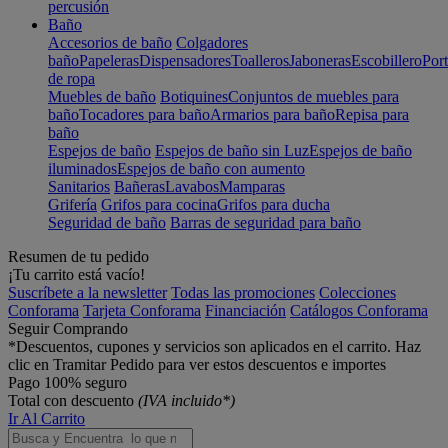
percusión
Baño
Accesorios de baño
Colgadores
baño
Papeleras
Dispensadores
Toalleros
Jaboneras
Escobillero
Port
de ropa
Muebles de baño
Botiquines
Conjuntos de muebles para
baño
Tocadores para baño
Armarios para baño
Repisa para
baño
Espejos de baño
Espejos de baño sin Luz
Espejos de baño
iluminados
Espejos de baño con aumento
Sanitarios
Bañeras
Lavabos
Mamparas
Grifería
Grifos para cocina
Grifos para ducha
Seguridad de baño
Barras de seguridad para baño
Resumen de tu pedido
¡Tu carrito está vacío!
Suscríbete a la newsletter
Todas las promociones
Colecciones
Conforama
Tarjeta Conforama
Financiación
Catálogos Conforama
Seguir Comprando
*Descuentos, cupones y servicios son aplicados en el carrito. Haz
clic en Tramitar Pedido para ver estos descuentos e importes
Pago 100% seguro
Total con descuento
(IVA incluido*)
Ir Al Carrito