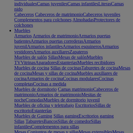
individuales
Camas juveniles
Camas infantiles
Literas
Camas
nido
Cabeceros
Cabeceros de matrimonio
Cabeceros juveniles
Complementos para colchones
Almohadas
Protectores de
colchones
Muebles
Armarios
Armarios de matrimonio
Armarios puertas
batientes
Armarios puertas correderas
Armarios
juvenil
Armarios infantiles
Armarios esquineros
Armarios
vestidores
Armarios auxiliares
Zapateros
Muebles de salón
Sillas
Mesas de salón
Muebles
TV
Vitrinas
Aparadores
Estanterias
Muebles recibidores
Muebles de cocina
Sillas de cocinas
Taburetes de cocina
Mesas
de cocina
Mesas y sillas de cocina
Muebles auxiliares de
cocina
Armarios de cocina
Cocinas modulares
Cocinas
completas
Cocinas a medida
Muebles de dormitorio
Camas matrimonio
Cabeceros de
matrimonio
Armarios de matrimonio
Mesitas de
noche
Comodas
Muebles de dormitorio juvenil
Muebles de oficina y teletrabajo
Escritorios
Sillas de
escritorio
Estanterías
Muebles de Gaming
Sillas gaming
Escritorios gaming
Sillas
Taburetes
Bancos
Sillas de comedor
Sillas
infantiles
Complementos para sillas
Mesas
Conjuntos de mesas y sillas
Mesas extensibles
Mesas