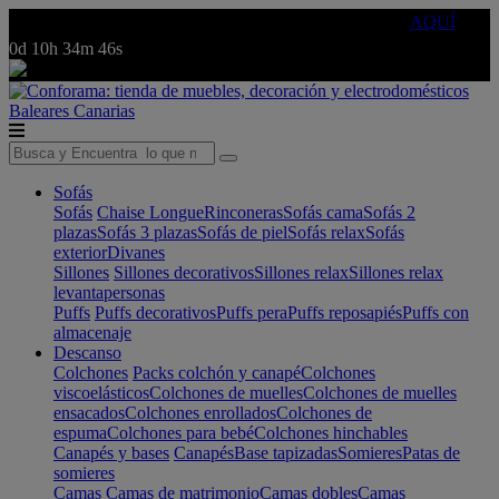
🔵Cambia tu electro con
-10% EXTRA
de descuento ☑️
AQUÍ
0d
10h
34m
46s
Baleares
Canarias
Sofás
Sofás
Chaise Longue
Rinconeras
Sofás cama
Sofás 2
plazas
Sofás 3 plazas
Sofás de piel
Sofás relax
Sofás
exterior
Divanes
Sillones
Sillones decorativos
Sillones relax
Sillones relax
levantapersonas
Puffs
Puffs decorativos
Puffs pera
Puffs reposapiés
Puffs con
almacenaje
Descanso
Colchones
Packs colchón y canapé
Colchones
viscoelásticos
Colchones de muelles
Colchones de muelles
ensacados
Colchones enrollados
Colchones de
espuma
Colchones para bebé
Colchones hinchables
Canapés y bases
Canapés
Base tapizadas
Somieres
Patas de
somieres
Camas
Camas de matrimonio
Camas dobles
Camas