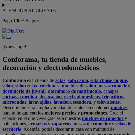
ATENCIÓN AL CLIENTE
Pago 100% Seguro
¡Nueva app!
Conforama, tu tienda de muebles,
decoración y electrodomésticos
Conforama
es tu tienda de
sofás
,
sofá cama
,
sofá chaise longue
,
sillón
,
sillón relax
,
colchones
,
muebles de salón
,
mesas comedor
,
dormitorio de juvenil
,
dormitorio de matrimonio
,
canapés
,
cocinas a medida
,
decoración
,
electrodomésticos
,
frigoríficos
,
microondas
,
lavavajillas
,
lavadora secadora
, y
televisiones
.
Descubre nuestra amplia variedad de estilos en cualquier
muebles
para tu hogar,
con los mejores precios y promociones
. Crea el
espacio en el que vives gracias a nuestros
muebles de comedor
y
habitaciones,
armarios
y
zapateros
,
mesas de comedor
y
sillas de
escritorio
. Además, podrás decorar tu casa con multitud de
artículos, tener el mejor ocio con los productos de
imagen y sonido