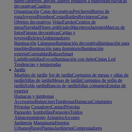
pared
Tableros
Canvas
Cuadros pintados a mano
Marcos
Placas
decorativas
Cuadros
Organización
Cajas decorativas
Percheros
Burros de
ropa
Joyeros
Biombos
Cestas
Baúles
Revisteros
Cajas
Objetos decorativos
Velas
Faroles
Centros de
mesa
Navidad
Flores artificiales
Maceteros
Jarrones
Marcos de
fotos
Figuras decorativas
Cajitas y
joyeros
Relojes
Ambientadores
Iluminación
Lámparas
Iluminación decorativa
Iluminación para
muebles
Iluminación para dormitorio
Iluminación
exterior
Guirnaldas
Balizas
Smart
Light
Bombillas
Focos
Iluminación con rieles
Cintas Led
Tendencias y temporadas
Jardín
Muebles de jardín
Set de jardín
Conjuntos de mesas y sillas de
jardín
Sillas de jardín
Mesas de jardín
Conjuntos de sofás de
jardín
Sofás jardín
Bancos de jardín
Sillas colgantes
Estufas de
exterior
Hamacas y tumbonas
Accesorios
Balancines
Tumbonas
Hamacas
Columpios
Pérgolas
Cenadores
Carpas
Pérgolas
Parasoles
Sombrillas
Parasoles
Toldos
Almacenamiento
Armarios
Arcones
Jardinería
Maquinaria
Huertos
Urbanos
Riego
Plantas
Jardineras
Compostadores