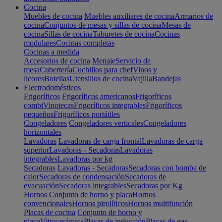
Cocina
Muebles de cocina
Muebles auxiliares de cocina
Armarios de
cocina
Conjuntos de mesas y sillas de cocina
Mesas de
cocina
Sillas de cocina
Taburetes de cocina
Cocinas
modulares
Cocinas completas
Cocinas a medida
Accesorios de cocina
Menaje
Servicio de
mesa
Cubertería
Cuchillos para chef
Vinos y
licores
Botellas
Utensilios de cocina
Vajilla
Bandejas
Electrodomésticos
Frigoríficos
Frigoríficos americanos
Frigoríficos
combi
Vinotecas
Frigoríficos integrables
Frigoríficos
pequeños
Frigoríficos portátiles
Congeladores
Congeladores verticales
Congeladores
horizontales
Lavadoras
Lavadoras de carga frontal
Lavadoras de carga
superior
Lavadoras - Secadoras
Lavadoras
integrables
Lavadoras por kg
Secadoras
Lavadoras - Secadoras
Secadoras con bomba de
calor
Secadoras de condensación
Secadoras de
evacuación
Secadoras integrables
Secadoras por Kg
Hornos
Conjunto de horno y placa
Hornos
convencionales
Hornos pirolíticos
Hornos multifunción
Placas de cocina
Conjunto de horno y
placa
Vitrocerámica
Placas de inducción
Placas de gas