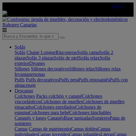
🔵Cambia tu electro con
-10% EXTRA
de descuento ☑️
AQUÍ
Baleares
Canarias
Sofás
Sofás
Chaise Longue
Rinconeras
Sofás cama
Sofás 2
plazas
Sofás 3 plazas
Sofás de piel
Sofás relax
Sofás
exterior
Divanes
Sillones
Sillones decorativos
Sillones relax
Sillones relax
levantapersonas
Puffs
Puffs decorativos
Puffs pera
Puffs reposapiés
Puffs con
almacenaje
Descanso
Colchones
Packs colchón y canapé
Colchones
viscoelásticos
Colchones de muelles
Colchones de muelles
ensacados
Colchones enrollados
Colchones de
espuma
Colchones para bebé
Colchones hinchables
Canapés y bases
Canapés
Base tapizadas
Somieres
Patas de
somieres
Camas
Camas de matrimonio
Camas dobles
Camas
individuales
Camas juveniles
Camas infantiles
Literas
Camas