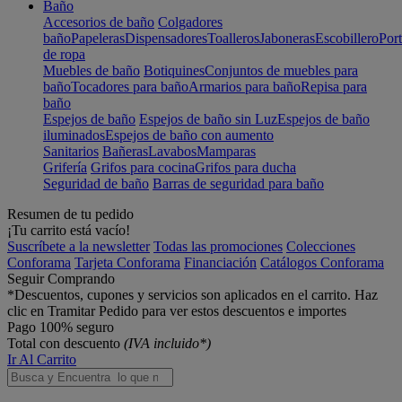
Baño
Accesorios de baño
Colgadores
baño
Papeleras
Dispensadores
Toalleros
Jaboneras
Escobillero
Port
de ropa
Muebles de baño
Botiquines
Conjuntos de muebles para
baño
Tocadores para baño
Armarios para baño
Repisa para
baño
Espejos de baño
Espejos de baño sin Luz
Espejos de baño
iluminados
Espejos de baño con aumento
Sanitarios
Bañeras
Lavabos
Mamparas
Grifería
Grifos para cocina
Grifos para ducha
Seguridad de baño
Barras de seguridad para baño
Resumen de tu pedido
¡Tu carrito está vacío!
Suscríbete a la newsletter
Todas las promociones
Colecciones
Conforama
Tarjeta Conforama
Financiación
Catálogos Conforama
Seguir Comprando
*Descuentos, cupones y servicios son aplicados en el carrito. Haz
clic en Tramitar Pedido para ver estos descuentos e importes
Pago 100% seguro
Total con descuento
(IVA incluido*)
Ir Al Carrito