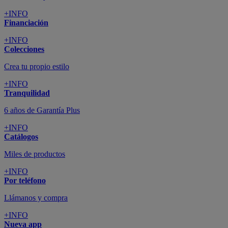
+INFO
Financiación
+INFO
Colecciones
Crea tu propio estilo
+INFO
Tranquilidad
6 años de Garantía Plus
+INFO
Catálogos
Miles de productos
+INFO
Por teléfono
Llámanos y compra
+INFO
Nueva app