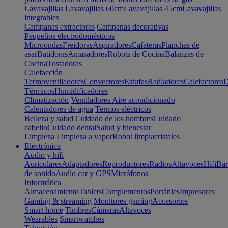
Lavavajillas
Lavavajillas 60cm
Lavavajillas 45cm
Lavavajillas
integrables
Campanas extractoras
Campanas decorativas
Pequeños electrodomésticos
Microondas
Freidoras
Aspiradores
Cafeteras
Planchas de
asar
Batidoras
Amasadores
Robots de Cocina
Balanzas de
Cocina
Tostadoras
Calefacción
Termoventiladores
Convectores
Estufas
Radiadores
Calefactores
D
Térmicos
Humidificadores
Climatización
Ventiladores
Aire acondicionado
Calentadores de agua
Termos eléctricos
Belleza y salud
Cuidado de los hombres
Cuidado
cabello
Cuidado dental
Salud y bienestar
Limpieza
Limpieza a vapor
Robot limpiacristales
Electrónica
Audio y hifi
Auriculares
Adaptadores
Reproductores
Radios
Altavoces
Hifi
Bar
de sonido
Audio car y GPS
Micrófonos
Informática
Almacenamiento
Tablets
Complementos
Portátiles
Impresoras
Gaming & streaming
Monitores gaming
Accesorios
Smart home
Timbres
Cámaras
Altavoces
Wearables
Smartwatches