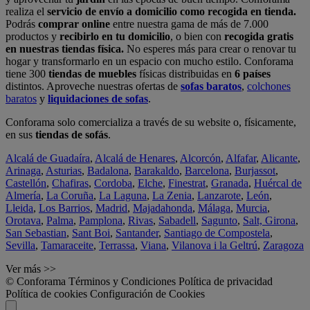
realiza el
servicio de envío a domicilio como recogida en tienda.
Podrás
comprar online
entre nuestra gama de más de 7.000
productos y
recibirlo en tu domicilio
, o bien con
recogida gratis
en nuestras tiendas física.
No esperes más para crear o renovar tu
hogar y transformarlo en un espacio con mucho estilo. Conforama
tiene 300
tiendas de muebles
físicas distribuidas en
6 países
distintos. Aproveche nuestras ofertas de
sofas baratos
,
colchones
baratos
y
liquidaciones de sofas
.
Conforama solo comercializa a través de su website o, físicamente,
en sus
tiendas de sofás
.
Alcalá de Guadaíra
,
Alcalá de Henares
,
Alcorcón
,
Alfafar
,
Alicante
,
Arinaga
,
Asturias
,
Badalona
,
Barakaldo
,
Barcelona
,
Burjassot
,
Castellón
,
Chafiras
,
Cordoba
,
Elche
,
Finestrat
,
Granada
,
Huércal de
Almería
,
La Coruña
,
La Laguna
,
La Zenia
,
Lanzarote
,
León
,
Lleida
,
Los Barrios
,
Madrid
,
Majadahonda
,
Málaga
,
Murcia
,
Orotava
,
Palma
,
Pamplona
,
Rivas
,
Sabadell
,
Sagunto
,
Salt, Girona
,
San Sebastian
,
Sant Boi
,
Santander
,
Santiago de Compostela
,
Sevilla
,
Tamaraceite
,
Terrassa
,
Viana
,
Vilanova i la Geltrú
,
Zaragoza
Ver más >>
© Conforama
Términos y Condiciones
Política de privacidad
Política de cookies
Configuración de Cookies