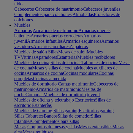
nido
Cabeceros
Cabeceros de matrimonio
Cabeceros juveniles
Complementos para colchones
Almohadas
Protectores de
colchones
Muebles
Armarios
Armarios de matrimonio
Armarios puertas
batientes
Armarios puertas correderas
Armarios
juvenil
Armarios infantiles
Armarios esquineros
Armarios
vestidores
Armarios auxiliares
Zapateros
Muebles de salón
Sillas
Mesas de salón
Muebles
TV
Vitrinas
Aparadores
Estanterias
Muebles recibidores
Muebles de cocina
Sillas de cocinas
Taburetes de cocina
Mesas
de cocina
Mesas y sillas de cocina
Muebles auxiliares de
cocina
Armarios de cocina
Cocinas modulares
Cocinas
completas
Cocinas a medida
Muebles de dormitorio
Camas matrimonio
Cabeceros de
matrimonio
Armarios de matrimonio
Mesitas de
noche
Comodas
Muebles de dormitorio juvenil
Muebles de oficina y teletrabajo
Escritorios
Sillas de
escritorio
Estanterías
Muebles de Gaming
Sillas gaming
Escritorios gaming
Sillas
Taburetes
Bancos
Sillas de comedor
Sillas
infantiles
Complementos para sillas
Mesas
Conjuntos de mesas y sillas
Mesas extensibles
Mesas
altas
Mesas multiusos