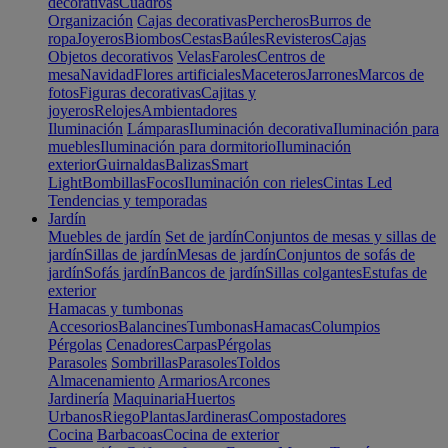
decorativas
Cuadros
Organización
Cajas decorativas
Percheros
Burros de
ropa
Joyeros
Biombos
Cestas
Baúles
Revisteros
Cajas
Objetos decorativos
Velas
Faroles
Centros de
mesa
Navidad
Flores artificiales
Maceteros
Jarrones
Marcos de
fotos
Figuras decorativas
Cajitas y
joyeros
Relojes
Ambientadores
Iluminación
Lámparas
Iluminación decorativa
Iluminación para
muebles
Iluminación para dormitorio
Iluminación
exterior
Guirnaldas
Balizas
Smart
Light
Bombillas
Focos
Iluminación con rieles
Cintas Led
Tendencias y temporadas
Jardín
Muebles de jardín
Set de jardín
Conjuntos de mesas y sillas de
jardín
Sillas de jardín
Mesas de jardín
Conjuntos de sofás de
jardín
Sofás jardín
Bancos de jardín
Sillas colgantes
Estufas de
exterior
Hamacas y tumbonas
Accesorios
Balancines
Tumbonas
Hamacas
Columpios
Pérgolas
Cenadores
Carpas
Pérgolas
Parasoles
Sombrillas
Parasoles
Toldos
Almacenamiento
Armarios
Arcones
Jardinería
Maquinaria
Huertos
Urbanos
Riego
Plantas
Jardineras
Compostadores
Cocina
Barbacoas
Cocina de exterior