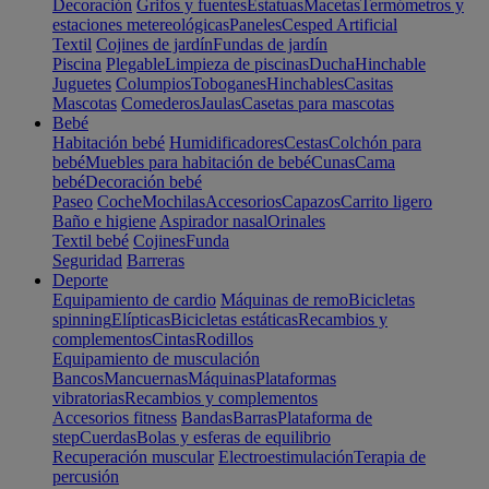
Decoración
Grifos y fuentes
Estatuas
Macetas
Termómetros y
estaciones metereológicas
Paneles
Cesped Artificial
Textil
Cojines de jardín
Fundas de jardín
Piscina
Plegable
Limpieza de piscinas
Ducha
Hinchable
Juguetes
Columpios
Toboganes
Hinchables
Casitas
Mascotas
Comederos
Jaulas
Casetas para mascotas
Bebé
Habitación bebé
Humidificadores
Cestas
Colchón para
bebé
Muebles para habitación de bebé
Cunas
Cama
bebé
Decoración bebé
Paseo
Coche
Mochilas
Accesorios
Capazos
Carrito ligero
Baño e higiene
Aspirador nasal
Orinales
Textil bebé
Cojines
Funda
Seguridad
Barreras
Deporte
Equipamiento de cardio
Máquinas de remo
Bicicletas
spinning
Elípticas
Bicicletas estáticas
Recambios y
complementos
Cintas
Rodillos
Equipamiento de musculación
Bancos
Mancuernas
Máquinas
Plataformas
vibratorias
Recambios y complementos
Accesorios fitness
Bandas
Barras
Plataforma de
step
Cuerdas
Bolas y esferas de equilibrio
Recuperación muscular
Electroestimulación
Terapia de
percusión