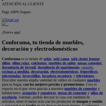
ATENCIÓN AL CLIENTE
Pago 100% Seguro
¡Nueva app!
Conforama, tu tienda de muebles,
decoración y electrodomésticos
Conforama
es tu tienda de
sofás
,
sofá cama
,
sofá chaise longue
,
sillón
,
sillón relax
,
colchones
,
muebles de salón
,
mesas comedor
,
dormitorio de juvenil
,
dormitorio de matrimonio
,
canapés
,
cocinas a medida
,
decoración
,
electrodomésticos
,
frigoríficos
,
microondas
,
lavavajillas
,
lavadora secadora
, y
televisiones
.
Descubre nuestra amplia variedad de estilos en cualquier
muebles
para tu hogar,
con los mejores precios y promociones
. Crea el
espacio en el que vives gracias a nuestros
muebles de comedor
y
habitaciones,
armarios
y
zapateros
,
mesas de comedor
y
sillas de
escritorio
. Además, podrás decorar tu casa con multitud de
artículos, tener el mejor ocio con los productos de
imagen y sonido
y aprovechar tu
jardín
en las épocas de buen tiempo. Conforama