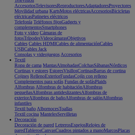
Televisión
Accesorios
Televisores
Reproductores
Adaptadores
Proyectores
Movilidad urbana
Karts
Motos eléctricas
Accesorios
Bicicletas
eléctricas
Patinetes eléctricos
Telefonía
Teléfonos fijos
Gadgets y
complementos
Smartphones
Foto y vídeo
Cámaras de
fotos
Trípodes
Videocámaras
Objetivos
Cables
Cables HDMI
Cables de alimentación
Cables
USB
Cables Jack
Consolas y videojuegos
Accesorios
Textil
Ropa de cama
Mantas
Almohadas
Colchas
Sábanas
Nórdicos
Cortinas y estores
Estores
Visillos
Cortinas
Barras de cortina
Cojines
Relleno
Exterior
Fundas
Cojín con relleno
Complementos para sofás
Fundas de sofás
Plaids
Alfombras
Alfombras de habitación
Alfombras
pequeñas
Alfombras antideslizantes
Alfombras de
exterior
Alfombras de baño
Alfombras de salón
Alfombras
infantiles
Textil baño
Albornoces
Toallas
Textil cocina
Manteles
Servilletas
Decoración
Decoración de pared
Letreros
Espejos
Relojes de
pared
Tableros
Canvas
Cuadros pintados a mano
Marcos
Placas