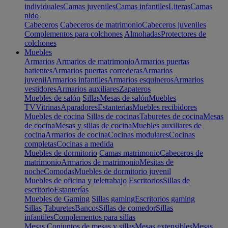
individuales
Camas juveniles
Camas infantiles
Literas
Camas
nido
Cabeceros
Cabeceros de matrimonio
Cabeceros juveniles
Complementos para colchones
Almohadas
Protectores de
colchones
Muebles
Armarios
Armarios de matrimonio
Armarios puertas
batientes
Armarios puertas correderas
Armarios
juvenil
Armarios infantiles
Armarios esquineros
Armarios
vestidores
Armarios auxiliares
Zapateros
Muebles de salón
Sillas
Mesas de salón
Muebles
TV
Vitrinas
Aparadores
Estanterias
Muebles recibidores
Muebles de cocina
Sillas de cocinas
Taburetes de cocina
Mesas
de cocina
Mesas y sillas de cocina
Muebles auxiliares de
cocina
Armarios de cocina
Cocinas modulares
Cocinas
completas
Cocinas a medida
Muebles de dormitorio
Camas matrimonio
Cabeceros de
matrimonio
Armarios de matrimonio
Mesitas de
noche
Comodas
Muebles de dormitorio juvenil
Muebles de oficina y teletrabajo
Escritorios
Sillas de
escritorio
Estanterías
Muebles de Gaming
Sillas gaming
Escritorios gaming
Sillas
Taburetes
Bancos
Sillas de comedor
Sillas
infantiles
Complementos para sillas
Mesas
Conjuntos de mesas y sillas
Mesas extensibles
Mesas