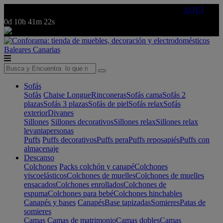
🔵Cambia tu electro con
-10% EXTRA
de descuento ☑️
AQUÍ
0d
10h
41m
22s
Baleares
Canarias
Sofás
Sofás
Chaise Longue
Rinconeras
Sofás cama
Sofás 2
plazas
Sofás 3 plazas
Sofás de piel
Sofás relax
Sofás
exterior
Divanes
Sillones
Sillones decorativos
Sillones relax
Sillones relax
levantapersonas
Puffs
Puffs decorativos
Puffs pera
Puffs reposapiés
Puffs con
almacenaje
Descanso
Colchones
Packs colchón y canapé
Colchones
viscoelásticos
Colchones de muelles
Colchones de muelles
ensacados
Colchones enrollados
Colchones de
espuma
Colchones para bebé
Colchones hinchables
Canapés y bases
Canapés
Base tapizadas
Somieres
Patas de
somieres
Camas
Camas de matrimonio
Camas dobles
Camas