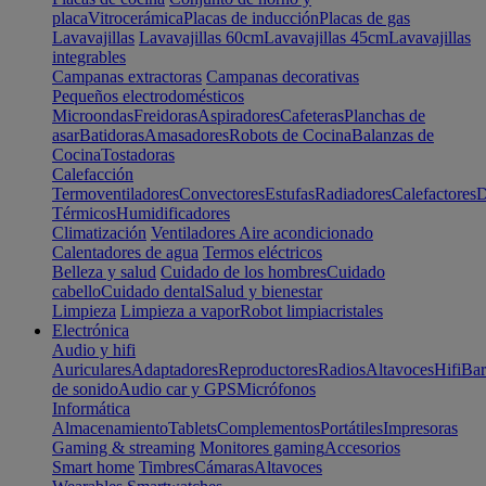
placa
Vitrocerámica
Placas de inducción
Placas de gas
Lavavajillas
Lavavajillas 60cm
Lavavajillas 45cm
Lavavajillas
integrables
Campanas extractoras
Campanas decorativas
Pequeños electrodomésticos
Microondas
Freidoras
Aspiradores
Cafeteras
Planchas de
asar
Batidoras
Amasadores
Robots de Cocina
Balanzas de
Cocina
Tostadoras
Calefacción
Termoventiladores
Convectores
Estufas
Radiadores
Calefactores
D
Térmicos
Humidificadores
Climatización
Ventiladores
Aire acondicionado
Calentadores de agua
Termos eléctricos
Belleza y salud
Cuidado de los hombres
Cuidado
cabello
Cuidado dental
Salud y bienestar
Limpieza
Limpieza a vapor
Robot limpiacristales
Electrónica
Audio y hifi
Auriculares
Adaptadores
Reproductores
Radios
Altavoces
Hifi
Bar
de sonido
Audio car y GPS
Micrófonos
Informática
Almacenamiento
Tablets
Complementos
Portátiles
Impresoras
Gaming & streaming
Monitores gaming
Accesorios
Smart home
Timbres
Cámaras
Altavoces