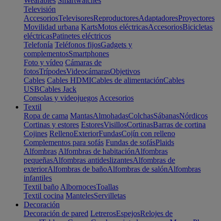
Wearables
Smartwatches
Televisión
Accesorios
Televisores
Reproductores
Adaptadores
Proyectores
Movilidad urbana
Karts
Motos eléctricas
Accesorios
Bicicletas
eléctricas
Patinetes eléctricos
Telefonía
Teléfonos fijos
Gadgets y
complementos
Smartphones
Foto y vídeo
Cámaras de
fotos
Trípodes
Videocámaras
Objetivos
Cables
Cables HDMI
Cables de alimentación
Cables
USB
Cables Jack
Consolas y videojuegos
Accesorios
Textil
Ropa de cama
Mantas
Almohadas
Colchas
Sábanas
Nórdicos
Cortinas y estores
Estores
Visillos
Cortinas
Barras de cortina
Cojines
Relleno
Exterior
Fundas
Cojín con relleno
Complementos para sofás
Fundas de sofás
Plaids
Alfombras
Alfombras de habitación
Alfombras
pequeñas
Alfombras antideslizantes
Alfombras de
exterior
Alfombras de baño
Alfombras de salón
Alfombras
infantiles
Textil baño
Albornoces
Toallas
Textil cocina
Manteles
Servilletas
Decoración
Decoración de pared
Letreros
Espejos
Relojes de