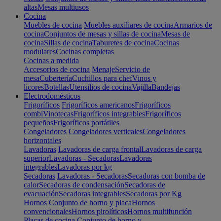
altas
Mesas multiusos
Cocina
Muebles de cocina
Muebles auxiliares de cocina
Armarios de
cocina
Conjuntos de mesas y sillas de cocina
Mesas de
cocina
Sillas de cocina
Taburetes de cocina
Cocinas
modulares
Cocinas completas
Cocinas a medida
Accesorios de cocina
Menaje
Servicio de
mesa
Cubertería
Cuchillos para chef
Vinos y
licores
Botellas
Utensilios de cocina
Vajilla
Bandejas
Electrodomésticos
Frigoríficos
Frigoríficos americanos
Frigoríficos
combi
Vinotecas
Frigoríficos integrables
Frigoríficos
pequeños
Frigoríficos portátiles
Congeladores
Congeladores verticales
Congeladores
horizontales
Lavadoras
Lavadoras de carga frontal
Lavadoras de carga
superior
Lavadoras - Secadoras
Lavadoras
integrables
Lavadoras por kg
Secadoras
Lavadoras - Secadoras
Secadoras con bomba de
calor
Secadoras de condensación
Secadoras de
evacuación
Secadoras integrables
Secadoras por Kg
Hornos
Conjunto de horno y placa
Hornos
convencionales
Hornos pirolíticos
Hornos multifunción
Placas de cocina
Conjunto de horno y