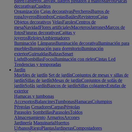
pared
Tableros
Canvas
Cuadros pintados a mano
Marcos
Placas
decorativas
Cuadros
Organización
Cajas decorativas
Percheros
Burros de
ropa
Joyeros
Biombos
Cestas
Baúles
Revisteros
Cajas
Objetos decorativos
Velas
Faroles
Centros de
mesa
Navidad
Flores artificiales
Maceteros
Jarrones
Marcos de
fotos
Figuras decorativas
Cajitas y
joyeros
Relojes
Ambientadores
Iluminación
Lámparas
Iluminación decorativa
Iluminación para
muebles
Iluminación para dormitorio
Iluminación
exterior
Guirnaldas
Balizas
Smart
Light
Bombillas
Focos
Iluminación con rieles
Cintas Led
Tendencias y temporadas
Jardín
Muebles de jardín
Set de jardín
Conjuntos de mesas y sillas de
jardín
Sillas de jardín
Mesas de jardín
Conjuntos de sofás de
jardín
Sofás jardín
Bancos de jardín
Sillas colgantes
Estufas de
exterior
Hamacas y tumbonas
Accesorios
Balancines
Tumbonas
Hamacas
Columpios
Pérgolas
Cenadores
Carpas
Pérgolas
Parasoles
Sombrillas
Parasoles
Toldos
Almacenamiento
Armarios
Arcones
Jardinería
Maquinaria
Huertos
Urbanos
Riego
Plantas
Jardineras
Compostadores