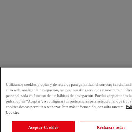
Utilizamos cookies propias y de terceros para garantizar el correcto funcionami
sitio web, analizar la navegación, mejorar nuestros servicios y mostrarte public
personalizada en función de tus hábitos de navegación. Puedes aceptar todas la
pulsando en “Aceptar”, o configurar tus preferencias para seleccionar qué tipos
cookies deseas permitir o rechazar. Para más información, consulta nuestra
Pol
Cookies
Aceptar Cookies
Rechazar todas