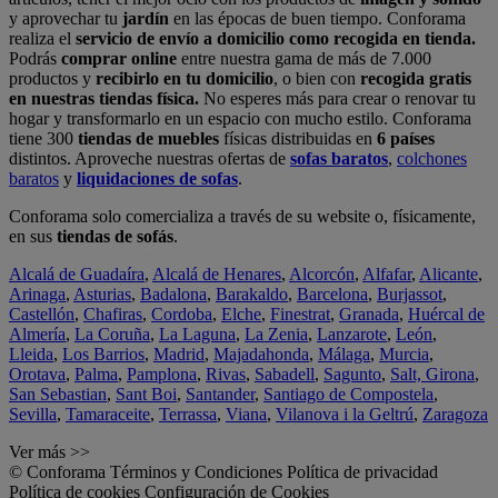
y aprovechar tu
jardín
en las épocas de buen tiempo. Conforama
realiza el
servicio de envío a domicilio como recogida en tienda.
Podrás
comprar online
entre nuestra gama de más de 7.000
productos y
recibirlo en tu domicilio
, o bien con
recogida gratis
en nuestras tiendas física.
No esperes más para crear o renovar tu
hogar y transformarlo en un espacio con mucho estilo. Conforama
tiene 300
tiendas de muebles
físicas distribuidas en
6 países
distintos. Aproveche nuestras ofertas de
sofas baratos
,
colchones
baratos
y
liquidaciones de sofas
.
Conforama solo comercializa a través de su website o, físicamente,
en sus
tiendas de sofás
.
Alcalá de Guadaíra
,
Alcalá de Henares
,
Alcorcón
,
Alfafar
,
Alicante
,
Arinaga
,
Asturias
,
Badalona
,
Barakaldo
,
Barcelona
,
Burjassot
,
Castellón
,
Chafiras
,
Cordoba
,
Elche
,
Finestrat
,
Granada
,
Huércal de
Almería
,
La Coruña
,
La Laguna
,
La Zenia
,
Lanzarote
,
León
,
Lleida
,
Los Barrios
,
Madrid
,
Majadahonda
,
Málaga
,
Murcia
,
Orotava
,
Palma
,
Pamplona
,
Rivas
,
Sabadell
,
Sagunto
,
Salt, Girona
,
San Sebastian
,
Sant Boi
,
Santander
,
Santiago de Compostela
,
Sevilla
,
Tamaraceite
,
Terrassa
,
Viana
,
Vilanova i la Geltrú
,
Zaragoza
Ver más >>
© Conforama
Términos y Condiciones
Política de privacidad
Política de cookies
Configuración de Cookies