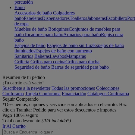
percusión
Baño
Accesorios de baño
Colgadores
baño
Papeleras
Dispensadores
Toalleros
Jaboneras
Escobillero
Port
de ropa
Muebles de baño
Botiquines
Conjuntos de muebles para
baño
Tocadores para baño
Armarios para baño
Repisa para
baño
Espejos de baño
Espejos de baño sin Luz
Espejos de baño
iluminados
Espejos de baño con aumento
Sanitarios
Bañeras
Lavabos
Mamparas
Grifería
Grifos para cocina
Grifos para ducha
Seguridad de baño
Barras de seguridad para baño
Resumen de tu pedido
¡Tu carrito está vacío!
Suscríbete a la newsletter
Todas las promociones
Colecciones
Conforama
Tarjeta Conforama
Financiación
Catálogos Conforama
Seguir Comprando
*Descuentos, cupones y servicios son aplicados en el carrito. Haz
clic en Tramitar Pedido para ver estos descuentos e importes
Pago 100% seguro
Total con descuento
(IVA incluido*)
Ir Al Carrito