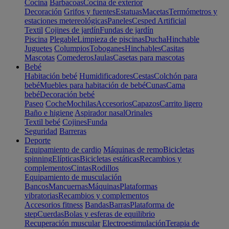
Cocina
Barbacoas
Cocina de exterior
Decoración
Grifos y fuentes
Estatuas
Macetas
Termómetros y
estaciones metereológicas
Paneles
Cesped Artificial
Textil
Cojines de jardín
Fundas de jardín
Piscina
Plegable
Limpieza de piscinas
Ducha
Hinchable
Juguetes
Columpios
Toboganes
Hinchables
Casitas
Mascotas
Comederos
Jaulas
Casetas para mascotas
Bebé
Habitación bebé
Humidificadores
Cestas
Colchón para
bebé
Muebles para habitación de bebé
Cunas
Cama
bebé
Decoración bebé
Paseo
Coche
Mochilas
Accesorios
Capazos
Carrito ligero
Baño e higiene
Aspirador nasal
Orinales
Textil bebé
Cojines
Funda
Seguridad
Barreras
Deporte
Equipamiento de cardio
Máquinas de remo
Bicicletas
spinning
Elípticas
Bicicletas estáticas
Recambios y
complementos
Cintas
Rodillos
Equipamiento de musculación
Bancos
Mancuernas
Máquinas
Plataformas
vibratorias
Recambios y complementos
Accesorios fitness
Bandas
Barras
Plataforma de
step
Cuerdas
Bolas y esferas de equilibrio
Recuperación muscular
Electroestimulación
Terapia de