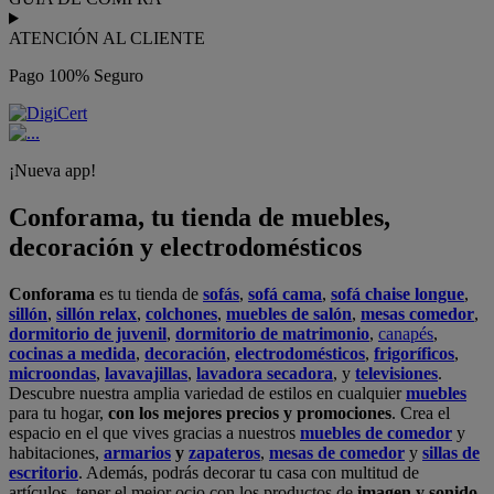
ATENCIÓN AL CLIENTE
Pago 100% Seguro
¡Nueva app!
Conforama, tu tienda de muebles,
decoración y electrodomésticos
Conforama
es tu tienda de
sofás
,
sofá cama
,
sofá chaise longue
,
sillón
,
sillón relax
,
colchones
,
muebles de salón
,
mesas comedor
,
dormitorio de juvenil
,
dormitorio de matrimonio
,
canapés
,
cocinas a medida
,
decoración
,
electrodomésticos
,
frigoríficos
,
microondas
,
lavavajillas
,
lavadora secadora
, y
televisiones
.
Descubre nuestra amplia variedad de estilos en cualquier
muebles
para tu hogar,
con los mejores precios y promociones
. Crea el
espacio en el que vives gracias a nuestros
muebles de comedor
y
habitaciones,
armarios
y
zapateros
,
mesas de comedor
y
sillas de
escritorio
. Además, podrás decorar tu casa con multitud de
artículos, tener el mejor ocio con los productos de
imagen y sonido