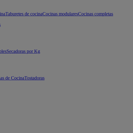
ina
Taburetes de cocina
Cocinas modulares
Cocinas completas
s
bles
Secadoras por Kg
as de Cocina
Tostadoras