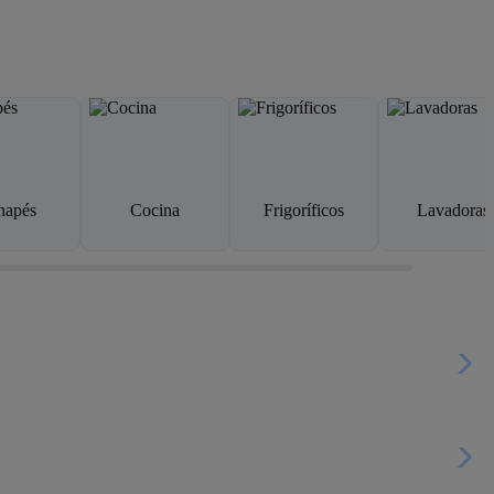
napés
Cocina
Frigoríficos
Lavadoras