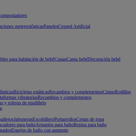
ompostadores
aciones metereológicas
Paneles
Cesped Artificial
les para habitación de bebé
Cunas
Cama bebé
Decoración bebé
lípticas
Bicicletas estáticas
Recambios y complementos
Cintas
Rodillos
taformas vibratorias
Recambios y complementos
s y esferas de equilibrio
ón
alleros
Jaboneras
Escobillero
Portarrollos
Cestas de ropa
cadores para baño
Armarios para baño
Repisa para baño
inados
Espejos de baño con aumento