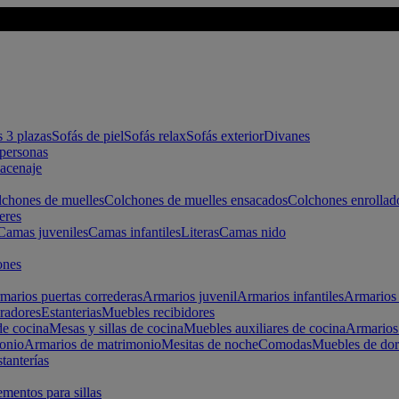
s 3 plazas
Sofás de piel
Sofás relax
Sofás exterior
Divanes
apersonas
macenaje
chones de muelles
Colchones de muelles ensacados
Colchones enrollad
eres
Camas juveniles
Camas infantiles
Literas
Camas nido
ones
marios puertas correderas
Armarios juvenil
Armarios infantiles
Armarios 
radores
Estanterias
Muebles recibidores
e cocina
Mesas y sillas de cocina
Muebles auxiliares de cocina
Armarios
onio
Armarios de matrimonio
Mesitas de noche
Comodas
Muebles de dor
tanterías
entos para sillas