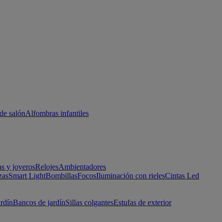
de salón
Alfombras infantiles
as y joyeros
Relojes
Ambientadores
zas
Smart Light
Bombillas
Focos
Iluminación con rieles
Cintas Led
ardín
Bancos de jardín
Sillas colgantes
Estufas de exterior