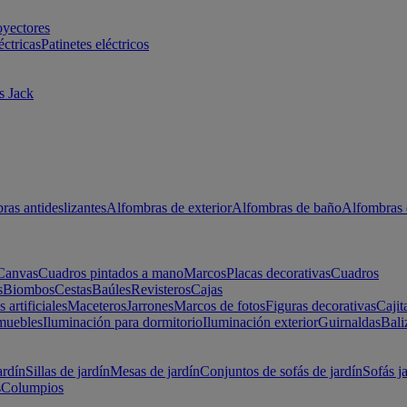
oyectores
éctricas
Patinetes eléctricos
s Jack
ras antideslizantes
Alfombras de exterior
Alfombras de baño
Alfombras 
Canvas
Cuadros pintados a mano
Marcos
Placas decorativas
Cuadros
s
Biombos
Cestas
Baúles
Revisteros
Cajas
s artificiales
Maceteros
Jarrones
Marcos de fotos
Figuras decorativas
Cajit
muebles
Iluminación para dormitorio
Iluminación exterior
Guirnaldas
Bali
ardín
Sillas de jardín
Mesas de jardín
Conjuntos de sofás de jardín
Sofás j
s
Columpios