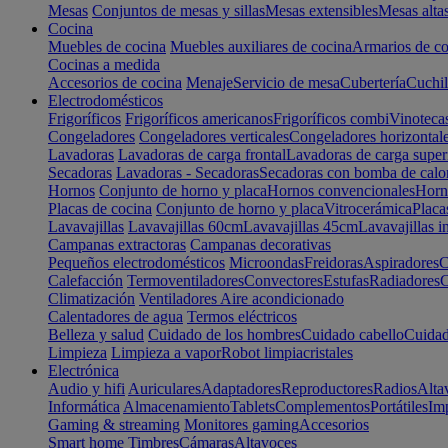
Mesas
Conjuntos de mesas y sillas
Mesas extensibles
Mesas alta
Cocina
Muebles de cocina
Muebles auxiliares de cocina
Armarios de co
Cocinas a medida
Accesorios de cocina
Menaje
Servicio de mesa
Cubertería
Cuchil
Electrodomésticos
Frigoríficos
Frigoríficos americanos
Frigoríficos combi
Vinoteca
Congeladores
Congeladores verticales
Congeladores horizontal
Lavadoras
Lavadoras de carga frontal
Lavadoras de carga super
Secadoras
Lavadoras - Secadoras
Secadoras con bomba de calo
Hornos
Conjunto de horno y placa
Hornos convencionales
Horno
Placas de cocina
Conjunto de horno y placa
Vitrocerámica
Placa
Lavavajillas
Lavavajillas 60cm
Lavavajillas 45cm
Lavavajillas i
Campanas extractoras
Campanas decorativas
Pequeños electrodomésticos
Microondas
Freidoras
Aspiradores
C
Calefacción
Termoventiladores
Convectores
Estufas
Radiadores
C
Climatización
Ventiladores
Aire acondicionado
Calentadores de agua
Termos eléctricos
Belleza y salud
Cuidado de los hombres
Cuidado cabello
Cuidad
Limpieza
Limpieza a vapor
Robot limpiacristales
Electrónica
Audio y hifi
Auriculares
Adaptadores
Reproductores
Radios
Alta
Informática
Almacenamiento
Tablets
Complementos
Portátiles
Im
Gaming & streaming
Monitores gaming
Accesorios
Smart home
Timbres
Cámaras
Altavoces