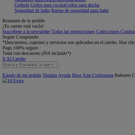
Grifería
Grifos para cocina
Grifos para ducha
Seguridad de baño
Barras de seguridad para baño
Resumen de tu pedido
¡Tu carrito está vacío!
Suscríbete a la newsletter
Todas las promociones
Colecciones Confo
Seguir Comprando
*Descuentos, cupones y servicios son aplicados en el carrito. Haz cli
Pago 100% seguro
Total con descuento
(IVA incluido*)
Ir Al Carrito
Estado de mi pedido
Tiendas
Ayuda
Blog
App Conforama
Baleares
C