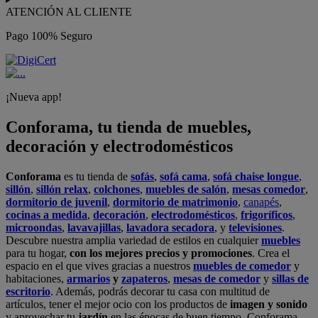
ATENCIÓN AL CLIENTE
Pago 100% Seguro
¡Nueva app!
Conforama, tu tienda de muebles,
decoración y electrodomésticos
Conforama
es tu tienda de
sofás
,
sofá cama
,
sofá chaise longue
,
sillón
,
sillón relax
,
colchones
,
muebles de salón
,
mesas comedor
,
dormitorio de juvenil
,
dormitorio de matrimonio
,
canapés
,
cocinas a medida
,
decoración
,
electrodomésticos
,
frigoríficos
,
microondas
,
lavavajillas
,
lavadora secadora
, y
televisiones
.
Descubre nuestra amplia variedad de estilos en cualquier
muebles
para tu hogar,
con los mejores precios y promociones
. Crea el
espacio en el que vives gracias a nuestros
muebles de comedor
y
habitaciones,
armarios
y
zapateros
,
mesas de comedor
y
sillas de
escritorio
. Además, podrás decorar tu casa con multitud de
artículos, tener el mejor ocio con los productos de
imagen y sonido
y aprovechar tu
jardín
en las épocas de buen tiempo. Conforama