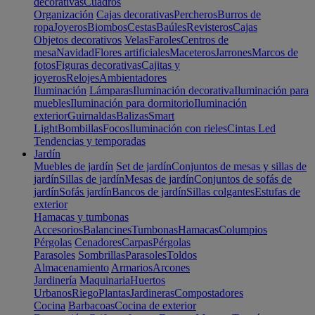
decorativas
Cuadros
Organización
Cajas decorativas
Percheros
Burros de
ropa
Joyeros
Biombos
Cestas
Baúles
Revisteros
Cajas
Objetos decorativos
Velas
Faroles
Centros de
mesa
Navidad
Flores artificiales
Maceteros
Jarrones
Marcos de
fotos
Figuras decorativas
Cajitas y
joyeros
Relojes
Ambientadores
Iluminación
Lámparas
Iluminación decorativa
Iluminación para
muebles
Iluminación para dormitorio
Iluminación
exterior
Guirnaldas
Balizas
Smart
Light
Bombillas
Focos
Iluminación con rieles
Cintas Led
Tendencias y temporadas
Jardín
Muebles de jardín
Set de jardín
Conjuntos de mesas y sillas de
jardín
Sillas de jardín
Mesas de jardín
Conjuntos de sofás de
jardín
Sofás jardín
Bancos de jardín
Sillas colgantes
Estufas de
exterior
Hamacas y tumbonas
Accesorios
Balancines
Tumbonas
Hamacas
Columpios
Pérgolas
Cenadores
Carpas
Pérgolas
Parasoles
Sombrillas
Parasoles
Toldos
Almacenamiento
Armarios
Arcones
Jardinería
Maquinaria
Huertos
Urbanos
Riego
Plantas
Jardineras
Compostadores
Cocina
Barbacoas
Cocina de exterior