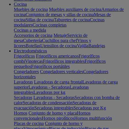
Cocina
Muebles de cocina
Muebles auxiliares de cocina
Armarios de
cocina
Conjuntos de mesas y sillas de cocina
Mesas de
cocina
Sillas de cocina
Taburetes de cocina
Cocinas
modulares
Cocinas completas
Cocinas a medida
Accesorios de cocina
Menaje
Servicio de
mesa
Cubertería
Cuchillos para chef
Vinos y
licores
Botellas
Utensilios de cocina
Vajilla
Bandejas
Electrodomésticos
Frigoríficos
Frigoríficos americanos
Frigoríficos
combi
Vinotecas
Frigoríficos integrables
Frigoríficos
pequeños
Frigoríficos portátiles
Congeladores
Congeladores verticales
Congeladores
horizontales
Lavadoras
Lavadoras de carga frontal
Lavadoras de carga
superior
Lavadoras - Secadoras
Lavadoras
integrables
Lavadoras por kg
Secadoras
Lavadoras - Secadoras
Secadoras con bomba de
calor
Secadoras de condensación
Secadoras de
evacuación
Secadoras integrables
Secadoras por Kg
Hornos
Conjunto de horno y placa
Hornos
convencionales
Hornos pirolíticos
Hornos multifunción
Placas de cocina
Conjunto de horno y
placa
Vitrocerámica
Placas de inducción
Placas de gas