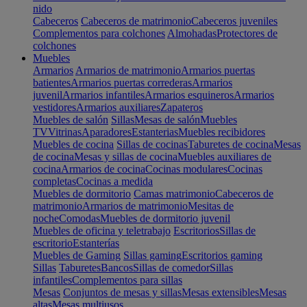
nido
Cabeceros
Cabeceros de matrimonio
Cabeceros juveniles
Complementos para colchones
Almohadas
Protectores de
colchones
Muebles
Armarios
Armarios de matrimonio
Armarios puertas
batientes
Armarios puertas correderas
Armarios
juvenil
Armarios infantiles
Armarios esquineros
Armarios
vestidores
Armarios auxiliares
Zapateros
Muebles de salón
Sillas
Mesas de salón
Muebles
TV
Vitrinas
Aparadores
Estanterias
Muebles recibidores
Muebles de cocina
Sillas de cocinas
Taburetes de cocina
Mesas
de cocina
Mesas y sillas de cocina
Muebles auxiliares de
cocina
Armarios de cocina
Cocinas modulares
Cocinas
completas
Cocinas a medida
Muebles de dormitorio
Camas matrimonio
Cabeceros de
matrimonio
Armarios de matrimonio
Mesitas de
noche
Comodas
Muebles de dormitorio juvenil
Muebles de oficina y teletrabajo
Escritorios
Sillas de
escritorio
Estanterías
Muebles de Gaming
Sillas gaming
Escritorios gaming
Sillas
Taburetes
Bancos
Sillas de comedor
Sillas
infantiles
Complementos para sillas
Mesas
Conjuntos de mesas y sillas
Mesas extensibles
Mesas
altas
Mesas multiusos