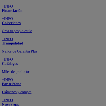
+INFO
Financiación
+INFO
Colecciones
Crea tu propio estilo
+INFO
Tranquilidad
6 años de Garantía Plus
+INFO
Catálogos
Miles de productos
+INFO
Por teléfono
Llámanos y compra
+INFO
Nueva app