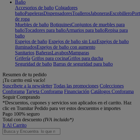
Baño
Accesorios de baño
Colgadores
baño
Papeleras
Dispensadores
Toalleros
Jaboneras
Escobillero
Port
de ropa
Muebles de baño
Botiquines
Conjuntos de muebles para
baño
Tocadores para baño
Armarios para baño
Repisa para
baño
Espejos de baño
Espejos de baño sin Luz
Espejos de baño
iluminados
Espejos de baño con aumento
Sanitarios
Bañeras
Lavabos
Mamparas
Grifería
Grifos para cocina
Grifos para ducha
Seguridad de baño
Barras de seguridad para baño
Resumen de tu pedido
¡Tu carrito está vacío!
Suscríbete a la newsletter
Todas las promociones
Colecciones
Conforama
Tarjeta Conforama
Financiación
Catálogos Conforama
Seguir Comprando
*Descuentos, cupones y servicios son aplicados en el carrito. Haz
clic en Tramitar Pedido para ver estos descuentos e importes
Pago 100% seguro
Total con descuento
(IVA incluido*)
Ir Al Carrito