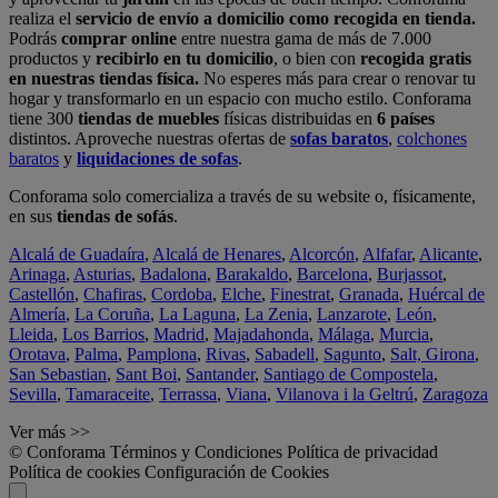
realiza el
servicio de envío a domicilio como recogida en tienda.
Podrás
comprar online
entre nuestra gama de más de 7.000
productos y
recibirlo en tu domicilio
, o bien con
recogida gratis
en nuestras tiendas física.
No esperes más para crear o renovar tu
hogar y transformarlo en un espacio con mucho estilo. Conforama
tiene 300
tiendas de muebles
físicas distribuidas en
6 países
distintos. Aproveche nuestras ofertas de
sofas baratos
,
colchones
baratos
y
liquidaciones de sofas
.
Conforama solo comercializa a través de su website o, físicamente,
en sus
tiendas de sofás
.
Alcalá de Guadaíra
,
Alcalá de Henares
,
Alcorcón
,
Alfafar
,
Alicante
,
Arinaga
,
Asturias
,
Badalona
,
Barakaldo
,
Barcelona
,
Burjassot
,
Castellón
,
Chafiras
,
Cordoba
,
Elche
,
Finestrat
,
Granada
,
Huércal de
Almería
,
La Coruña
,
La Laguna
,
La Zenia
,
Lanzarote
,
León
,
Lleida
,
Los Barrios
,
Madrid
,
Majadahonda
,
Málaga
,
Murcia
,
Orotava
,
Palma
,
Pamplona
,
Rivas
,
Sabadell
,
Sagunto
,
Salt, Girona
,
San Sebastian
,
Sant Boi
,
Santander
,
Santiago de Compostela
,
Sevilla
,
Tamaraceite
,
Terrassa
,
Viana
,
Vilanova i la Geltrú
,
Zaragoza
Ver más >>
© Conforama
Términos y Condiciones
Política de privacidad
Política de cookies
Configuración de Cookies