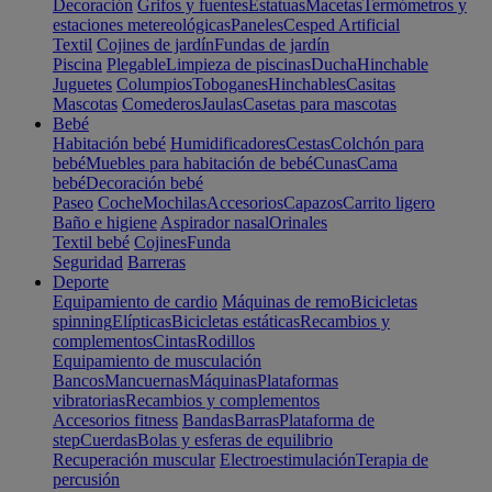
Decoración
Grifos y fuentes
Estatuas
Macetas
Termómetros y
estaciones metereológicas
Paneles
Cesped Artificial
Textil
Cojines de jardín
Fundas de jardín
Piscina
Plegable
Limpieza de piscinas
Ducha
Hinchable
Juguetes
Columpios
Toboganes
Hinchables
Casitas
Mascotas
Comederos
Jaulas
Casetas para mascotas
Bebé
Habitación bebé
Humidificadores
Cestas
Colchón para
bebé
Muebles para habitación de bebé
Cunas
Cama
bebé
Decoración bebé
Paseo
Coche
Mochilas
Accesorios
Capazos
Carrito ligero
Baño e higiene
Aspirador nasal
Orinales
Textil bebé
Cojines
Funda
Seguridad
Barreras
Deporte
Equipamiento de cardio
Máquinas de remo
Bicicletas
spinning
Elípticas
Bicicletas estáticas
Recambios y
complementos
Cintas
Rodillos
Equipamiento de musculación
Bancos
Mancuernas
Máquinas
Plataformas
vibratorias
Recambios y complementos
Accesorios fitness
Bandas
Barras
Plataforma de
step
Cuerdas
Bolas y esferas de equilibrio
Recuperación muscular
Electroestimulación
Terapia de
percusión