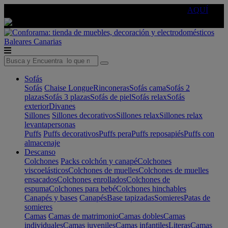
🔵Cambia tu electro con
-10% EXTRA
de descuento ☑️
AQUÍ
Baleares
Canarias
Sofás
Sofás
Chaise Longue
Rinconeras
Sofás cama
Sofás 2
plazas
Sofás 3 plazas
Sofás de piel
Sofás relax
Sofás
exterior
Divanes
Sillones
Sillones decorativos
Sillones relax
Sillones relax
levantapersonas
Puffs
Puffs decorativos
Puffs pera
Puffs reposapiés
Puffs con
almacenaje
Descanso
Colchones
Packs colchón y canapé
Colchones
viscoelásticos
Colchones de muelles
Colchones de muelles
ensacados
Colchones enrollados
Colchones de
espuma
Colchones para bebé
Colchones hinchables
Canapés y bases
Canapés
Base tapizadas
Somieres
Patas de
somieres
Camas
Camas de matrimonio
Camas dobles
Camas
individuales
Camas juveniles
Camas infantiles
Literas
Camas