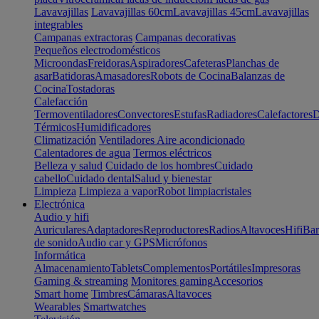
Lavavajillas
Lavavajillas 60cm
Lavavajillas 45cm
Lavavajillas
integrables
Campanas extractoras
Campanas decorativas
Pequeños electrodomésticos
Microondas
Freidoras
Aspiradores
Cafeteras
Planchas de
asar
Batidoras
Amasadores
Robots de Cocina
Balanzas de
Cocina
Tostadoras
Calefacción
Termoventiladores
Convectores
Estufas
Radiadores
Calefactores
D
Térmicos
Humidificadores
Climatización
Ventiladores
Aire acondicionado
Calentadores de agua
Termos eléctricos
Belleza y salud
Cuidado de los hombres
Cuidado
cabello
Cuidado dental
Salud y bienestar
Limpieza
Limpieza a vapor
Robot limpiacristales
Electrónica
Audio y hifi
Auriculares
Adaptadores
Reproductores
Radios
Altavoces
Hifi
Bar
de sonido
Audio car y GPS
Micrófonos
Informática
Almacenamiento
Tablets
Complementos
Portátiles
Impresoras
Gaming & streaming
Monitores gaming
Accesorios
Smart home
Timbres
Cámaras
Altavoces
Wearables
Smartwatches