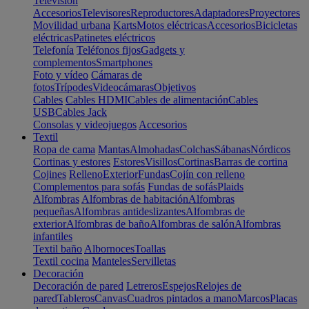
Televisión
Accesorios
Televisores
Reproductores
Adaptadores
Proyectores
Movilidad urbana
Karts
Motos eléctricas
Accesorios
Bicicletas
eléctricas
Patinetes eléctricos
Telefonía
Teléfonos fijos
Gadgets y
complementos
Smartphones
Foto y vídeo
Cámaras de
fotos
Trípodes
Videocámaras
Objetivos
Cables
Cables HDMI
Cables de alimentación
Cables
USB
Cables Jack
Consolas y videojuegos
Accesorios
Textil
Ropa de cama
Mantas
Almohadas
Colchas
Sábanas
Nórdicos
Cortinas y estores
Estores
Visillos
Cortinas
Barras de cortina
Cojines
Relleno
Exterior
Fundas
Cojín con relleno
Complementos para sofás
Fundas de sofás
Plaids
Alfombras
Alfombras de habitación
Alfombras
pequeñas
Alfombras antideslizantes
Alfombras de
exterior
Alfombras de baño
Alfombras de salón
Alfombras
infantiles
Textil baño
Albornoces
Toallas
Textil cocina
Manteles
Servilletas
Decoración
Decoración de pared
Letreros
Espejos
Relojes de
pared
Tableros
Canvas
Cuadros pintados a mano
Marcos
Placas