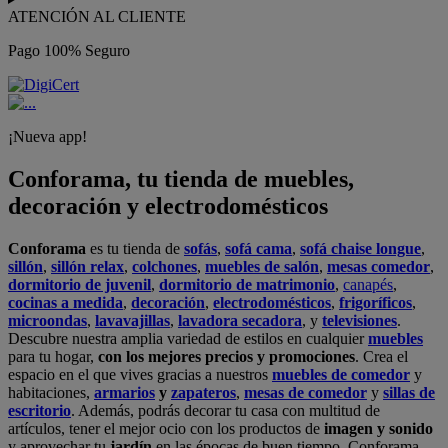
ATENCIÓN AL CLIENTE
Pago 100% Seguro
¡Nueva app!
Conforama, tu tienda de muebles,
decoración y electrodomésticos
Conforama
es tu tienda de
sofás
,
sofá cama
,
sofá chaise longue
,
sillón
,
sillón relax
,
colchones
,
muebles de salón
,
mesas comedor
,
dormitorio de juvenil
,
dormitorio de matrimonio
,
canapés
,
cocinas a medida
,
decoración
,
electrodomésticos
,
frigoríficos
,
microondas
,
lavavajillas
,
lavadora secadora
, y
televisiones
.
Descubre nuestra amplia variedad de estilos en cualquier
muebles
para tu hogar,
con los mejores precios y promociones
. Crea el
espacio en el que vives gracias a nuestros
muebles de comedor
y
habitaciones,
armarios
y
zapateros
,
mesas de comedor
y
sillas de
escritorio
. Además, podrás decorar tu casa con multitud de
artículos, tener el mejor ocio con los productos de
imagen y sonido
y aprovechar tu
jardín
en las épocas de buen tiempo. Conforama