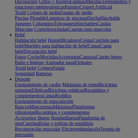
Decoración
Grifos y fuentes
Estatuas
Macetas
Termómetros y
estaciones metereológicas
Paneles
Cesped Artificial
Textil
Cojines de jardín
Fundas de jardín
Piscina
Plegable
Limpieza de piscinas
Ducha
Hinchable
Juguetes
Columpios
Toboganes
Hinchables
Casitas
Mascotas
Comederos
Jaulas
Casetas para mascotas
Bebé
Habitación bebé
Humidificadores
Cestas
Colchón para
bebé
Muebles para habitación de bebé
Cunas
Cama
bebé
Decoración bebé
Paseo
Coche
Mochilas
Accesorios
Capazos
Carrito ligero
Baño e higiene
Aspirador nasal
Orinales
Textil bebé
Cojines
Funda
Seguridad
Barreras
Deporte
Equipamiento de cardio
Máquinas de remo
Bicicletas
spinning
Elípticas
Bicicletas estáticas
Recambios y
complementos
Cintas
Rodillos
Equipamiento de musculación
Bancos
Mancuernas
Máquinas
Plataformas
vibratorias
Recambios y complementos
Accesorios fitness
Bandas
Barras
Plataforma de
step
Cuerdas
Bolas y esferas de equilibrio
Recuperación muscular
Electroestimulación
Terapia de
percusión