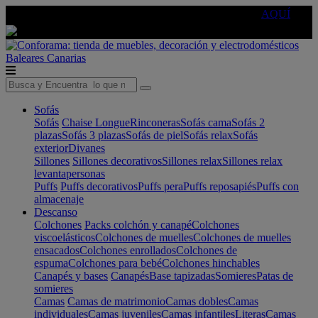
🔵Cambia tu electro con
-10% EXTRA
de descuento ☑️
AQUÍ
Baleares
Canarias
Sofás
Sofás
Chaise Longue
Rinconeras
Sofás cama
Sofás 2
plazas
Sofás 3 plazas
Sofás de piel
Sofás relax
Sofás
exterior
Divanes
Sillones
Sillones decorativos
Sillones relax
Sillones relax
levantapersonas
Puffs
Puffs decorativos
Puffs pera
Puffs reposapiés
Puffs con
almacenaje
Descanso
Colchones
Packs colchón y canapé
Colchones
viscoelásticos
Colchones de muelles
Colchones de muelles
ensacados
Colchones enrollados
Colchones de
espuma
Colchones para bebé
Colchones hinchables
Canapés y bases
Canapés
Base tapizadas
Somieres
Patas de
somieres
Camas
Camas de matrimonio
Camas dobles
Camas
individuales
Camas juveniles
Camas infantiles
Literas
Camas