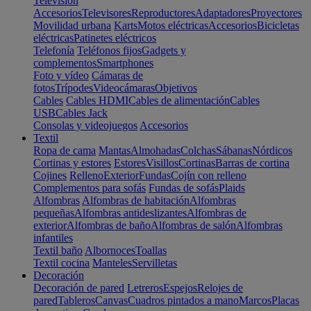
Televisión
Accesorios
Televisores
Reproductores
Adaptadores
Proyectores
Movilidad urbana
Karts
Motos eléctricas
Accesorios
Bicicletas
eléctricas
Patinetes eléctricos
Telefonía
Teléfonos fijos
Gadgets y
complementos
Smartphones
Foto y vídeo
Cámaras de
fotos
Trípodes
Videocámaras
Objetivos
Cables
Cables HDMI
Cables de alimentación
Cables
USB
Cables Jack
Consolas y videojuegos
Accesorios
Textil
Ropa de cama
Mantas
Almohadas
Colchas
Sábanas
Nórdicos
Cortinas y estores
Estores
Visillos
Cortinas
Barras de cortina
Cojines
Relleno
Exterior
Fundas
Cojín con relleno
Complementos para sofás
Fundas de sofás
Plaids
Alfombras
Alfombras de habitación
Alfombras
pequeñas
Alfombras antideslizantes
Alfombras de
exterior
Alfombras de baño
Alfombras de salón
Alfombras
infantiles
Textil baño
Albornoces
Toallas
Textil cocina
Manteles
Servilletas
Decoración
Decoración de pared
Letreros
Espejos
Relojes de
pared
Tableros
Canvas
Cuadros pintados a mano
Marcos
Placas