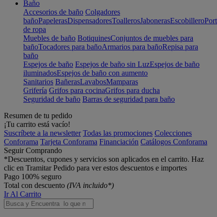
Baño
Accesorios de baño
Colgadores
baño
Papeleras
Dispensadores
Toalleros
Jaboneras
Escobillero
Port
de ropa
Muebles de baño
Botiquines
Conjuntos de muebles para
baño
Tocadores para baño
Armarios para baño
Repisa para
baño
Espejos de baño
Espejos de baño sin Luz
Espejos de baño
iluminados
Espejos de baño con aumento
Sanitarios
Bañeras
Lavabos
Mamparas
Grifería
Grifos para cocina
Grifos para ducha
Seguridad de baño
Barras de seguridad para baño
Resumen de tu pedido
¡Tu carrito está vacío!
Suscríbete a la newsletter
Todas las promociones
Colecciones
Conforama
Tarjeta Conforama
Financiación
Catálogos Conforama
Seguir Comprando
*Descuentos, cupones y servicios son aplicados en el carrito. Haz
clic en Tramitar Pedido para ver estos descuentos e importes
Pago 100% seguro
Total con descuento
(IVA incluido*)
Ir Al Carrito