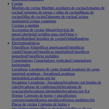
Cocina
Muebles de cocina
Muebles auxiliares de cocina
Armarios de
cocina
Conjuntos de mesas y sillas de cocina
Mesas de
cocina
Sillas de cocina
Taburetes de cocina
Cocinas
modulares
Cocinas completas
Cocinas a medida
Accesorios de cocina
Menaje
Servicio de
mesa
Cubertería
Cuchillos para chef
Vinos y
licores
Botellas
Utensilios de cocina
Vajilla
Bandejas
Electrodomésticos
Frigoríficos
Frigoríficos americanos
Frigoríficos
combi
Vinotecas
Frigoríficos integrables
Frigoríficos
pequeños
Frigoríficos portátiles
Congeladores
Congeladores verticales
Congeladores
horizontales
Lavadoras
Lavadoras de carga frontal
Lavadoras de carga
superior
Lavadoras - Secadoras
Lavadoras
integrables
Lavadoras por kg
Secadoras
Lavadoras - Secadoras
Secadoras con bomba de
calor
Secadoras de condensación
Secadoras de
evacuación
Secadoras integrables
Secadoras por Kg
Hornos
Conjunto de horno y placa
Hornos
convencionales
Hornos pirolíticos
Hornos multifunción
Placas de cocina
Conjunto de horno y
placa
Vitrocerámica
Placas de inducción
Placas de gas