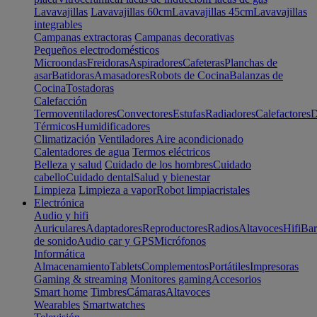
Lavavajillas
Lavavajillas 60cm
Lavavajillas 45cm
Lavavajillas
integrables
Campanas extractoras
Campanas decorativas
Pequeños electrodomésticos
Microondas
Freidoras
Aspiradores
Cafeteras
Planchas de
asar
Batidoras
Amasadores
Robots de Cocina
Balanzas de
Cocina
Tostadoras
Calefacción
Termoventiladores
Convectores
Estufas
Radiadores
Calefactores
D
Térmicos
Humidificadores
Climatización
Ventiladores
Aire acondicionado
Calentadores de agua
Termos eléctricos
Belleza y salud
Cuidado de los hombres
Cuidado
cabello
Cuidado dental
Salud y bienestar
Limpieza
Limpieza a vapor
Robot limpiacristales
Electrónica
Audio y hifi
Auriculares
Adaptadores
Reproductores
Radios
Altavoces
Hifi
Bar
de sonido
Audio car y GPS
Micrófonos
Informática
Almacenamiento
Tablets
Complementos
Portátiles
Impresoras
Gaming & streaming
Monitores gaming
Accesorios
Smart home
Timbres
Cámaras
Altavoces
Wearables
Smartwatches