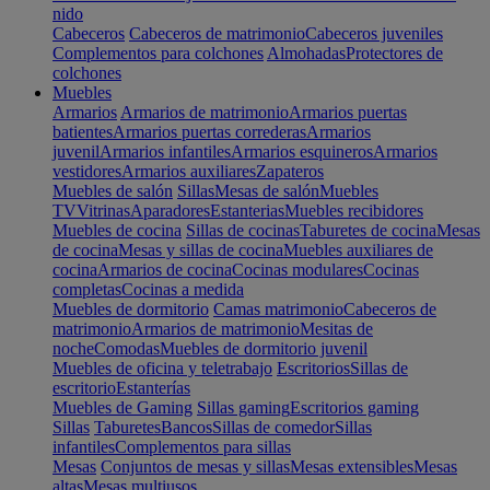
nido
Cabeceros
Cabeceros de matrimonio
Cabeceros juveniles
Complementos para colchones
Almohadas
Protectores de
colchones
Muebles
Armarios
Armarios de matrimonio
Armarios puertas
batientes
Armarios puertas correderas
Armarios
juvenil
Armarios infantiles
Armarios esquineros
Armarios
vestidores
Armarios auxiliares
Zapateros
Muebles de salón
Sillas
Mesas de salón
Muebles
TV
Vitrinas
Aparadores
Estanterias
Muebles recibidores
Muebles de cocina
Sillas de cocinas
Taburetes de cocina
Mesas
de cocina
Mesas y sillas de cocina
Muebles auxiliares de
cocina
Armarios de cocina
Cocinas modulares
Cocinas
completas
Cocinas a medida
Muebles de dormitorio
Camas matrimonio
Cabeceros de
matrimonio
Armarios de matrimonio
Mesitas de
noche
Comodas
Muebles de dormitorio juvenil
Muebles de oficina y teletrabajo
Escritorios
Sillas de
escritorio
Estanterías
Muebles de Gaming
Sillas gaming
Escritorios gaming
Sillas
Taburetes
Bancos
Sillas de comedor
Sillas
infantiles
Complementos para sillas
Mesas
Conjuntos de mesas y sillas
Mesas extensibles
Mesas
altas
Mesas multiusos