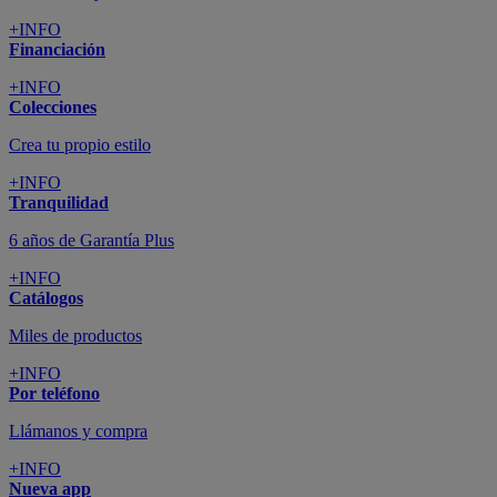
+INFO
Financiación
+INFO
Colecciones
Crea tu propio estilo
+INFO
Tranquilidad
6 años de Garantía Plus
+INFO
Catálogos
Miles de productos
+INFO
Por teléfono
Llámanos y compra
+INFO
Nueva app