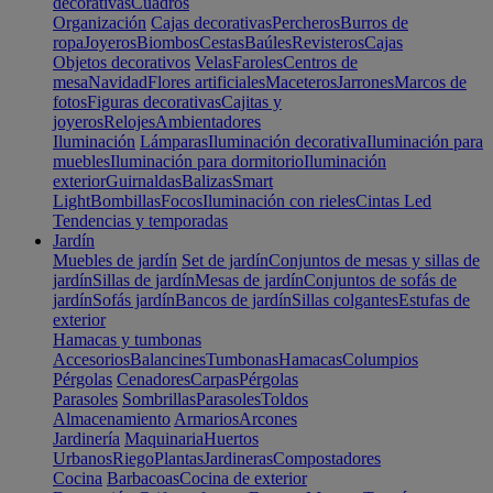
decorativas
Cuadros
Organización
Cajas decorativas
Percheros
Burros de
ropa
Joyeros
Biombos
Cestas
Baúles
Revisteros
Cajas
Objetos decorativos
Velas
Faroles
Centros de
mesa
Navidad
Flores artificiales
Maceteros
Jarrones
Marcos de
fotos
Figuras decorativas
Cajitas y
joyeros
Relojes
Ambientadores
Iluminación
Lámparas
Iluminación decorativa
Iluminación para
muebles
Iluminación para dormitorio
Iluminación
exterior
Guirnaldas
Balizas
Smart
Light
Bombillas
Focos
Iluminación con rieles
Cintas Led
Tendencias y temporadas
Jardín
Muebles de jardín
Set de jardín
Conjuntos de mesas y sillas de
jardín
Sillas de jardín
Mesas de jardín
Conjuntos de sofás de
jardín
Sofás jardín
Bancos de jardín
Sillas colgantes
Estufas de
exterior
Hamacas y tumbonas
Accesorios
Balancines
Tumbonas
Hamacas
Columpios
Pérgolas
Cenadores
Carpas
Pérgolas
Parasoles
Sombrillas
Parasoles
Toldos
Almacenamiento
Armarios
Arcones
Jardinería
Maquinaria
Huertos
Urbanos
Riego
Plantas
Jardineras
Compostadores
Cocina
Barbacoas
Cocina de exterior