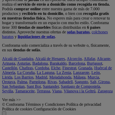
realiza el
servicio de envío a domicilio como recogida en tienda.
Podrás
comprar online
entre nuestra gama de más de 7.000
productos y
recibirlo en tu domicilio
, o bien con
recogida gratis
en nuestras tiendas física.
No esperes más para crear o renovar tu
hogar y transformarlo en un espacio con mucho estilo. Conforama
tiene 300
tiendas de muebles
físicas distribuidas en
6 países
distintos. Aproveche nuestras ofertas de
sofas baratos
,
colchones
baratos
y
liquidaciones de sofas
.
Conforama solo comercializa a través de su website o, físicamente,
en sus
tiendas de sofás
.
Alcalá de Guadaíra
,
Alcalá de Henares
,
Alcorcón
,
Alfafar
,
Alicante
,
Arinaga
,
Asturias
,
Badalona
,
Barakaldo
,
Barcelona
,
Burjassot
,
Castellón
,
Chafiras
,
Cordoba
,
Elche
,
Finestrat
,
Granada
,
Huércal de
Almería
,
La Coruña
,
La Laguna
,
La Zenia
,
Lanzarote
,
León
,
Lleida
,
Los Barrios
,
Madrid
,
Majadahonda
,
Málaga
,
Murcia
,
Orotava
,
Palma
,
Pamplona
,
Rivas
,
Sabadell
,
Sagunto
,
Salt, Girona
,
San Sebastian
,
Sant Boi
,
Santander
,
Santiago de Compostela
,
Sevilla
,
Tamaraceite
,
Terrassa
,
Viana
,
Vilanova i la Geltrú
,
Zaragoza
Ver más >>
© Conforama
Términos y Condiciones
Política de privacidad
Política de cookies
Configuración de Cookies