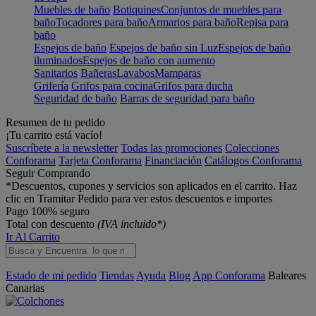
Muebles de baño
Botiquines
Conjuntos de muebles para
baño
Tocadores para baño
Armarios para baño
Repisa para
baño
Espejos de baño
Espejos de baño sin Luz
Espejos de baño
iluminados
Espejos de baño con aumento
Sanitarios
Bañeras
Lavabos
Mamparas
Grifería
Grifos para cocina
Grifos para ducha
Seguridad de baño
Barras de seguridad para baño
Resumen de tu pedido
¡Tu carrito está vacío!
Suscríbete a la newsletter
Todas las promociones
Colecciones
Conforama
Tarjeta Conforama
Financiación
Catálogos Conforama
Seguir Comprando
*Descuentos, cupones y servicios son aplicados en el carrito. Haz
clic en Tramitar Pedido para ver estos descuentos e importes
Pago 100% seguro
Total con descuento
(IVA incluido*)
Ir Al Carrito
Estado de mi pedido
Tiendas
Ayuda
Blog
App Conforama
Baleares
Canarias