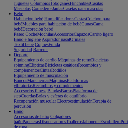
Juguetes
Columpios
Toboganes
Hinchables
Casitas
Mascotas
Comederos
Jaulas
Casetas para mascotas
Bebé
Habitación bebé
Humidificadores
Cestas
Colchón para
bebé
Muebles para habitación de bebé
Cunas
Cama
bebé
Decoración bebé
Paseo
Coche
Mochilas
Accesorios
Capazos
Carrito ligero
Baño e higiene
Aspirador nasal
Orinales
Textil bebé
Cojines
Funda
Seguridad
Barreras
Deporte
Equipamiento de cardio
Máquinas de remo
Bicicletas
spinning
Elípticas
Bicicletas estáticas
Recambios y
complementos
Cintas
Rodillos
Equipamiento de musculación
Bancos
Mancuernas
Máquinas
Plataformas
vibratorias
Recambios y complementos
Accesorios fitness
Bandas
Barras
Plataforma de
step
Cuerdas
Bolas y esferas de equilibrio
Recuperación muscular
Electroestimulación
Terapia de
percusión
Baño
Accesorios de baño
Colgadores
baño
Papeleras
Dispensadores
Toalleros
Jaboneras
Escobillero
Port
de ropa