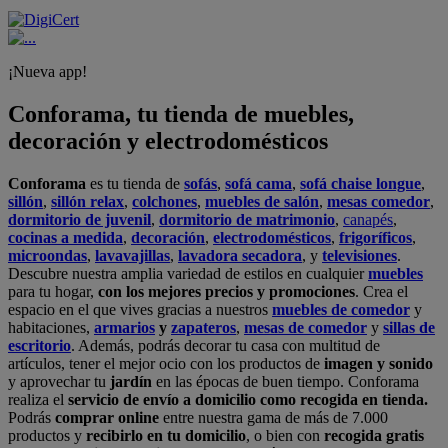
¡Nueva app!
Conforama, tu tienda de muebles,
decoración y electrodomésticos
Conforama
es tu tienda de
sofás
,
sofá cama
,
sofá chaise longue
,
sillón
,
sillón relax
,
colchones
,
muebles de salón
,
mesas comedor
,
dormitorio de juvenil
,
dormitorio de matrimonio
,
canapés
,
cocinas a medida
,
decoración
,
electrodomésticos
,
frigoríficos
,
microondas
,
lavavajillas
,
lavadora secadora
, y
televisiones
.
Descubre nuestra amplia variedad de estilos en cualquier
muebles
para tu hogar,
con los mejores precios y promociones
. Crea el
espacio en el que vives gracias a nuestros
muebles de comedor
y
habitaciones,
armarios
y
zapateros
,
mesas de comedor
y
sillas de
escritorio
. Además, podrás decorar tu casa con multitud de
artículos, tener el mejor ocio con los productos de
imagen y sonido
y aprovechar tu
jardín
en las épocas de buen tiempo. Conforama
realiza el
servicio de envío a domicilio como recogida en tienda.
Podrás
comprar online
entre nuestra gama de más de 7.000
productos y
recibirlo en tu domicilio
, o bien con
recogida gratis