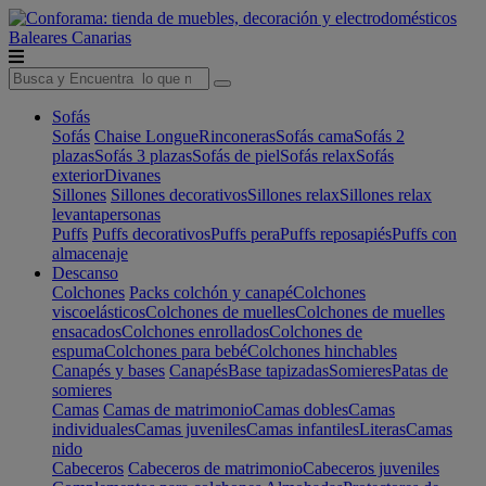
Baleares
Canarias
Sofás
Sofás
Chaise Longue
Rinconeras
Sofás cama
Sofás 2
plazas
Sofás 3 plazas
Sofás de piel
Sofás relax
Sofás
exterior
Divanes
Sillones
Sillones decorativos
Sillones relax
Sillones relax
levantapersonas
Puffs
Puffs decorativos
Puffs pera
Puffs reposapiés
Puffs con
almacenaje
Descanso
Colchones
Packs colchón y canapé
Colchones
viscoelásticos
Colchones de muelles
Colchones de muelles
ensacados
Colchones enrollados
Colchones de
espuma
Colchones para bebé
Colchones hinchables
Canapés y bases
Canapés
Base tapizadas
Somieres
Patas de
somieres
Camas
Camas de matrimonio
Camas dobles
Camas
individuales
Camas juveniles
Camas infantiles
Literas
Camas
nido
Cabeceros
Cabeceros de matrimonio
Cabeceros juveniles