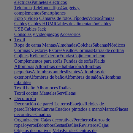
eléctricas
Patinetes eléctricos
Telefonía
Teléfonos fijos
Gadgets y
complementos
Smartphones
Foto y vídeo
Cámaras de fotos
Trípodes
Videocámaras
Cables
Cables HDMI
Cables de alimentación
Cables
USB
Cables Jack
Consolas y videojuegos
Accesorios
Textil
Ropa de cama
Mantas
Almohadas
Colchas
Sábanas
Nórdicos
Cortinas y estores
Estores
Visillos
Cortinas
Barras de cortina
Cojines
Relleno
Exterior
Fundas
Cojín con relleno
Complementos para sofás
Fundas de sofás
Plaids
Alfombras
Alfombras de habitación
Alfombras
pequeñas
Alfombras antideslizantes
Alfombras de
exterior
Alfombras de baño
Alfombras de salón
Alfombras
infantiles
Textil baño
Albornoces
Toallas
Textil cocina
Manteles
Servilletas
Decoración
Decoración de pared
Letreros
Espejos
Relojes de
pared
Tableros
Canvas
Cuadros pintados a mano
Marcos
Placas
decorativas
Cuadros
Organización
Cajas decorativas
Percheros
Burros de
ropa
Joyeros
Biombos
Cestas
Baúles
Revisteros
Cajas
Objetos decorativos
Velas
Faroles
Centros de