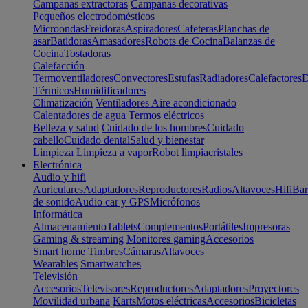
Campanas extractoras
Campanas decorativas
Pequeños electrodomésticos
Microondas
Freidoras
Aspiradores
Cafeteras
Planchas de
asar
Batidoras
Amasadores
Robots de Cocina
Balanzas de
Cocina
Tostadoras
Calefacción
Termoventiladores
Convectores
Estufas
Radiadores
Calefactores
D
Térmicos
Humidificadores
Climatización
Ventiladores
Aire acondicionado
Calentadores de agua
Termos eléctricos
Belleza y salud
Cuidado de los hombres
Cuidado
cabello
Cuidado dental
Salud y bienestar
Limpieza
Limpieza a vapor
Robot limpiacristales
Electrónica
Audio y hifi
Auriculares
Adaptadores
Reproductores
Radios
Altavoces
Hifi
Bar
de sonido
Audio car y GPS
Micrófonos
Informática
Almacenamiento
Tablets
Complementos
Portátiles
Impresoras
Gaming & streaming
Monitores gaming
Accesorios
Smart home
Timbres
Cámaras
Altavoces
Wearables
Smartwatches
Televisión
Accesorios
Televisores
Reproductores
Adaptadores
Proyectores
Movilidad urbana
Karts
Motos eléctricas
Accesorios
Bicicletas