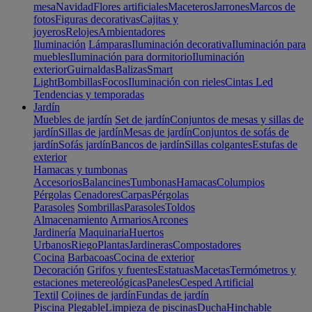
mesa
Navidad
Flores artificiales
Maceteros
Jarrones
Marcos de
fotos
Figuras decorativas
Cajitas y
joyeros
Relojes
Ambientadores
Iluminación
Lámparas
Iluminación decorativa
Iluminación para
muebles
Iluminación para dormitorio
Iluminación
exterior
Guirnaldas
Balizas
Smart
Light
Bombillas
Focos
Iluminación con rieles
Cintas Led
Tendencias y temporadas
Jardín
Muebles de jardín
Set de jardín
Conjuntos de mesas y sillas de
jardín
Sillas de jardín
Mesas de jardín
Conjuntos de sofás de
jardín
Sofás jardín
Bancos de jardín
Sillas colgantes
Estufas de
exterior
Hamacas y tumbonas
Accesorios
Balancines
Tumbonas
Hamacas
Columpios
Pérgolas
Cenadores
Carpas
Pérgolas
Parasoles
Sombrillas
Parasoles
Toldos
Almacenamiento
Armarios
Arcones
Jardinería
Maquinaria
Huertos
Urbanos
Riego
Plantas
Jardineras
Compostadores
Cocina
Barbacoas
Cocina de exterior
Decoración
Grifos y fuentes
Estatuas
Macetas
Termómetros y
estaciones metereológicas
Paneles
Cesped Artificial
Textil
Cojines de jardín
Fundas de jardín
Piscina
Plegable
Limpieza de piscinas
Ducha
Hinchable