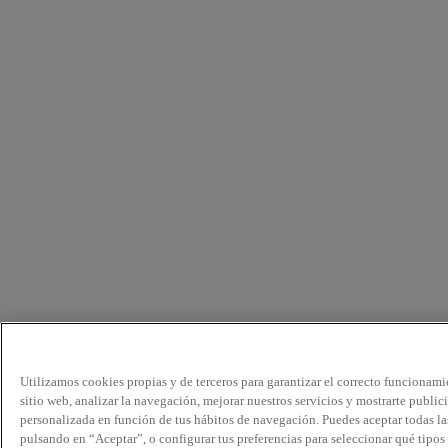
Utilizamos cookies propias y de terceros para garantizar el correcto funcionami
sitio web, analizar la navegación, mejorar nuestros servicios y mostrarte public
personalizada en función de tus hábitos de navegación. Puedes aceptar todas la
pulsando en “Aceptar”, o configurar tus preferencias para seleccionar qué tipos