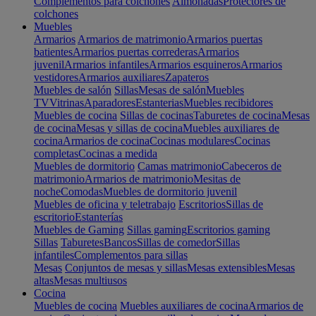
Complementos para colchones
Almohadas
Protectores de
colchones
Muebles
Armarios
Armarios de matrimonio
Armarios puertas
batientes
Armarios puertas correderas
Armarios
juvenil
Armarios infantiles
Armarios esquineros
Armarios
vestidores
Armarios auxiliares
Zapateros
Muebles de salón
Sillas
Mesas de salón
Muebles
TV
Vitrinas
Aparadores
Estanterias
Muebles recibidores
Muebles de cocina
Sillas de cocinas
Taburetes de cocina
Mesas
de cocina
Mesas y sillas de cocina
Muebles auxiliares de
cocina
Armarios de cocina
Cocinas modulares
Cocinas
completas
Cocinas a medida
Muebles de dormitorio
Camas matrimonio
Cabeceros de
matrimonio
Armarios de matrimonio
Mesitas de
noche
Comodas
Muebles de dormitorio juvenil
Muebles de oficina y teletrabajo
Escritorios
Sillas de
escritorio
Estanterías
Muebles de Gaming
Sillas gaming
Escritorios gaming
Sillas
Taburetes
Bancos
Sillas de comedor
Sillas
infantiles
Complementos para sillas
Mesas
Conjuntos de mesas y sillas
Mesas extensibles
Mesas
altas
Mesas multiusos
Cocina
Muebles de cocina
Muebles auxiliares de cocina
Armarios de