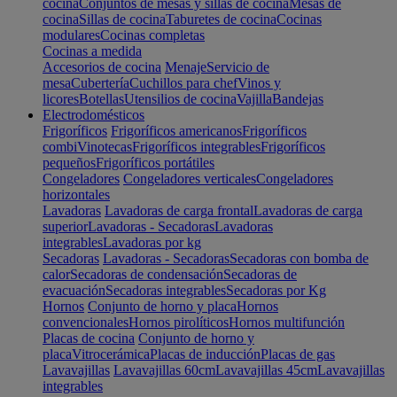
cocina
Conjuntos de mesas y sillas de cocina
Mesas de
cocina
Sillas de cocina
Taburetes de cocina
Cocinas
modulares
Cocinas completas
Cocinas a medida
Accesorios de cocina
Menaje
Servicio de
mesa
Cubertería
Cuchillos para chef
Vinos y
licores
Botellas
Utensilios de cocina
Vajilla
Bandejas
Electrodomésticos
Frigoríficos
Frigoríficos americanos
Frigoríficos
combi
Vinotecas
Frigoríficos integrables
Frigoríficos
pequeños
Frigoríficos portátiles
Congeladores
Congeladores verticales
Congeladores
horizontales
Lavadoras
Lavadoras de carga frontal
Lavadoras de carga
superior
Lavadoras - Secadoras
Lavadoras
integrables
Lavadoras por kg
Secadoras
Lavadoras - Secadoras
Secadoras con bomba de
calor
Secadoras de condensación
Secadoras de
evacuación
Secadoras integrables
Secadoras por Kg
Hornos
Conjunto de horno y placa
Hornos
convencionales
Hornos pirolíticos
Hornos multifunción
Placas de cocina
Conjunto de horno y
placa
Vitrocerámica
Placas de inducción
Placas de gas
Lavavajillas
Lavavajillas 60cm
Lavavajillas 45cm
Lavavajillas
integrables