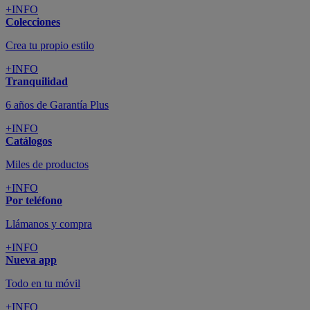
+INFO
Colecciones
Crea tu propio estilo
+INFO
Tranquilidad
6 años de Garantía Plus
+INFO
Catálogos
Miles de productos
+INFO
Por teléfono
Llámanos y compra
+INFO
Nueva app
Todo en tu móvil
+INFO