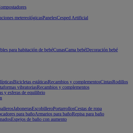
ompostadores
aciones metereológicas
Paneles
Cesped Artificial
les para habitación de bebé
Cunas
Cama bebé
Decoración bebé
lípticas
Bicicletas estáticas
Recambios y complementos
Cintas
Rodillos
taformas vibratorias
Recambios y complementos
s y esferas de equilibrio
ón
alleros
Jaboneras
Escobillero
Portarrollos
Cestas de ropa
cadores para baño
Armarios para baño
Repisa para baño
inados
Espejos de baño con aumento