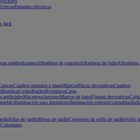
oyectores
éctricas
Patinetes eléctricos
s Jack
ras antideslizantes
Alfombras de exterior
Alfombras de baño
Alfombras 
Canvas
Cuadros pintados a mano
Marcos
Placas decorativas
Cuadros
s
Biombos
Cestas
Baúles
Revisteros
Cajas
s artificiales
Maceteros
Jarrones
Marcos de fotos
Figuras decorativas
Cajit
muebles
Iluminación para dormitorio
Iluminación exterior
Guirnaldas
Bali
ardín
Sillas de jardín
Mesas de jardín
Conjuntos de sofás de jardín
Sofás j
s
Columpios