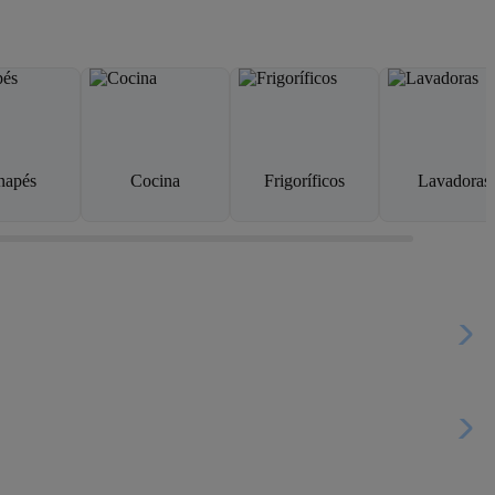
napés
Cocina
Frigoríficos
Lavadoras