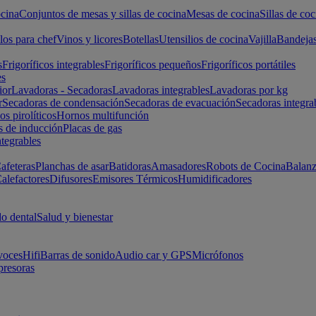
cina
Conjuntos de mesas y sillas de cocina
Mesas de cocina
Sillas de coc
los para chef
Vinos y licores
Botellas
Utensilios de cocina
Vajilla
Bandeja
s
Frigoríficos integrables
Frigoríficos pequeños
Frigoríficos portátiles
es
ior
Lavadoras - Secadoras
Lavadoras integrables
Lavadoras por kg
r
Secadoras de condensación
Secadoras de evacuación
Secadoras integra
s pirolíticos
Hornos multifunción
s de inducción
Placas de gas
ntegrables
afeteras
Planchas de asar
Batidoras
Amasadores
Robots de Cocina
Balanz
alefactores
Difusores
Emisores Térmicos
Humidificadores
o dental
Salud y bienestar
voces
Hifi
Barras de sonido
Audio car y GPS
Micrófonos
presoras