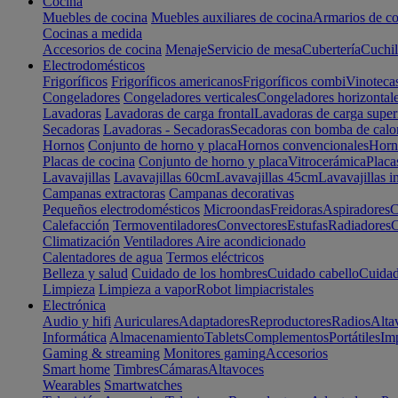
Cocina
Muebles de cocina
Muebles auxiliares de cocina
Armarios de co
Cocinas a medida
Accesorios de cocina
Menaje
Servicio de mesa
Cubertería
Cuchil
Electrodomésticos
Frigoríficos
Frigoríficos americanos
Frigoríficos combi
Vinoteca
Congeladores
Congeladores verticales
Congeladores horizontal
Lavadoras
Lavadoras de carga frontal
Lavadoras de carga super
Secadoras
Lavadoras - Secadoras
Secadoras con bomba de calo
Hornos
Conjunto de horno y placa
Hornos convencionales
Horno
Placas de cocina
Conjunto de horno y placa
Vitrocerámica
Placa
Lavavajillas
Lavavajillas 60cm
Lavavajillas 45cm
Lavavajillas i
Campanas extractoras
Campanas decorativas
Pequeños electrodomésticos
Microondas
Freidoras
Aspiradores
C
Calefacción
Termoventiladores
Convectores
Estufas
Radiadores
C
Climatización
Ventiladores
Aire acondicionado
Calentadores de agua
Termos eléctricos
Belleza y salud
Cuidado de los hombres
Cuidado cabello
Cuidad
Limpieza
Limpieza a vapor
Robot limpiacristales
Electrónica
Audio y hifi
Auriculares
Adaptadores
Reproductores
Radios
Alta
Informática
Almacenamiento
Tablets
Complementos
Portátiles
Im
Gaming & streaming
Monitores gaming
Accesorios
Smart home
Timbres
Cámaras
Altavoces
Wearables
Smartwatches