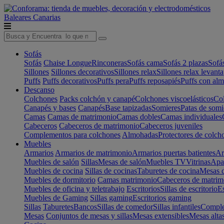
Baleares
Canarias
Sofás
Sofás
Chaise Longue
Rinconeras
Sofás cama
Sofás 2 plazas
Sofá
Sillones
Sillones decorativos
Sillones relax
Sillones relax levant
Puffs
Puffs decorativos
Puffs pera
Puffs reposapiés
Puffs con al
Descanso
Colchones
Packs colchón y canapé
Colchones viscoelásticos
Col
Canapés y bases
Canapés
Base tapizadas
Somieres
Patas de somi
Camas
Camas de matrimonio
Camas dobles
Camas individuales
Cabeceros
Cabeceros de matrimonio
Cabeceros juveniles
Complementos para colchones
Almohadas
Protectores de colch
Muebles
Armarios
Armarios de matrimonio
Armarios puertas batientes
Ar
Muebles de salón
Sillas
Mesas de salón
Muebles TV
Vitrinas
Apa
Muebles de cocina
Sillas de cocinas
Taburetes de cocina
Mesas d
Muebles de dormitorio
Camas matrimonio
Cabeceros de matrim
Muebles de oficina y teletrabajo
Escritorios
Sillas de escritorio
Es
Muebles de Gaming
Sillas gaming
Escritorios gaming
Sillas
Taburetes
Bancos
Sillas de comedor
Sillas infantiles
Complem
Mesas
Conjuntos de mesas y sillas
Mesas extensibles
Mesas alta