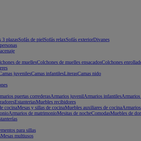
s 3 plazas
Sofás de piel
Sofás relax
Sofás exterior
Divanes
apersonas
macenaje
chones de muelles
Colchones de muelles ensacados
Colchones enrollad
eres
Camas juveniles
Camas infantiles
Literas
Camas nido
ones
marios puertas correderas
Armarios juvenil
Armarios infantiles
Armarios 
radores
Estanterias
Muebles recibidores
e cocina
Mesas y sillas de cocina
Muebles auxiliares de cocina
Armarios
onio
Armarios de matrimonio
Mesitas de noche
Comodas
Muebles de dor
tanterías
entos para sillas
s
Mesas multiusos