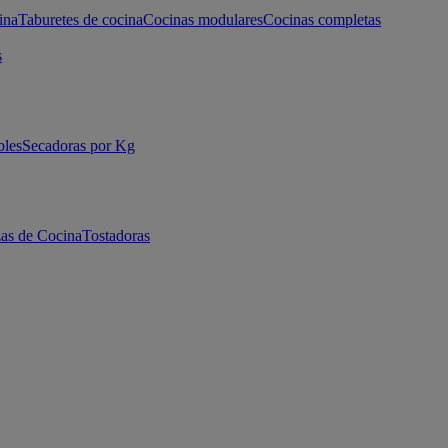
ina
Taburetes de cocina
Cocinas modulares
Cocinas completas
s
bles
Secadoras por Kg
as de Cocina
Tostadoras