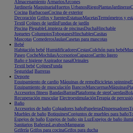
Almacenamiento
Armarios
Arcones
Jardinería
Maquinaria
Huertos Urbanos
Riego
Plantas
Jardineras
C
Cocina
Barbacoas
Cocina de exterior
Decoración
Grifos y fuentes
Estatuas
Macetas
Termómetros y est
Textil
Cojines de jardín
Fundas de jardín
Piscina
Plegable
Limpieza de piscinas
Ducha
Hinchable
Juguetes
Columpios
Toboganes
Hinchables
Casitas
Mascotas
Comederos
Jaulas
Casetas para mascotas
Bebé
Habitación bebé
Humidificadores
Cestas
Colchón para bebé
Mueb
Paseo
Coche
Mochilas
Accesorios
Capazos
Carrito ligero
Baño e higiene
Aspirador nasal
Orinales
Textil bebé
Cojines
Funda
Seguridad
Barreras
Deporte
Equipamiento de cardio
Máquinas de remo
Bicicletas spinning
E
Equipamiento de musculación
Bancos
Mancuernas
Máquinas
Pla
Accesorios fitness
Bandas
Barras
Plataforma de step
Cuerdas
Bola
Recuperación muscular
Electroestimulación
Terapia de percusi
Baño
Accesorios de baño
Colgadores baño
Papeleras
Dispensadores
To
Muebles de baño
Botiquines
Conjuntos de muebles para baño
To
Espejos de baño
Espejos de baño sin Luz
Espejos de baño ilum
Sanitarios
Bañeras
Lavabos
Mamparas
Grifería
Grifos para cocina
Grifos para ducha