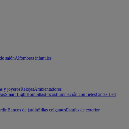
de salón
Alfombras infantiles
as y joyeros
Relojes
Ambientadores
zas
Smart Light
Bombillas
Focos
Iluminación con rieles
Cintas Led
ardín
Bancos de jardín
Sillas colgantes
Estufas de exterior