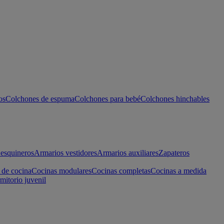
os
Colchones de espuma
Colchones para bebé
Colchones hinchables
esquineros
Armarios vestidores
Armarios auxiliares
Zapateros
 de cocina
Cocinas modulares
Cocinas completas
Cocinas a medida
mitorio juvenil