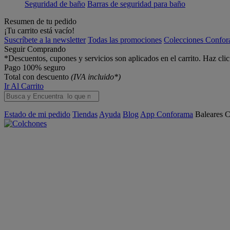
Seguridad de baño
Barras de seguridad para baño
Resumen de tu pedido
¡Tu carrito está vacío!
Suscríbete a la newsletter
Todas las promociones
Colecciones Confo
Seguir Comprando
*Descuentos, cupones y servicios son aplicados en el carrito. Haz cli
Pago 100% seguro
Total con descuento
(IVA incluido*)
Ir Al Carrito
Estado de mi pedido
Tiendas
Ayuda
Blog
App Conforama
Baleares
C