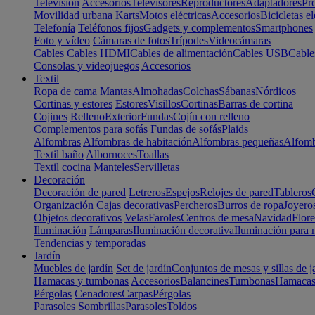
Televisión
Accesorios
Televisores
Reproductores
Adaptadores
Pr
Movilidad urbana
Karts
Motos eléctricas
Accesorios
Bicicletas el
Telefonía
Teléfonos fijos
Gadgets y complementos
Smartphones
Foto y vídeo
Cámaras de fotos
Trípodes
Videocámaras
Cables
Cables HDMI
Cables de alimentación
Cables USB
Cable
Consolas y videojuegos
Accesorios
Textil
Ropa de cama
Mantas
Almohadas
Colchas
Sábanas
Nórdicos
Cortinas y estores
Estores
Visillos
Cortinas
Barras de cortina
Cojines
Relleno
Exterior
Fundas
Cojín con relleno
Complementos para sofás
Fundas de sofás
Plaids
Alfombras
Alfombras de habitación
Alfombras pequeñas
Alfomb
Textil baño
Albornoces
Toallas
Textil cocina
Manteles
Servilletas
Decoración
Decoración de pared
Letreros
Espejos
Relojes de pared
Tableros
Organización
Cajas decorativas
Percheros
Burros de ropa
Joyero
Objetos decorativos
Velas
Faroles
Centros de mesa
Navidad
Flore
Iluminación
Lámparas
Iluminación decorativa
Iluminación para 
Tendencias y temporadas
Jardín
Muebles de jardín
Set de jardín
Conjuntos de mesas y sillas de j
Hamacas y tumbonas
Accesorios
Balancines
Tumbonas
Hamaca
Pérgolas
Cenadores
Carpas
Pérgolas
Parasoles
Sombrillas
Parasoles
Toldos