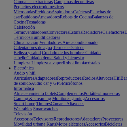
Campanas extractoras
Campanas decorativas
Pequeños electrodomésticos
Microondas
Freidoras
Aspiradores
Cafeteras
Planchas de
asar
Batidoras
Amasadores
Robots de Cocina
Balanzas de
Cocina
Tostadoras
Calefacción
Termoventiladores
Convectores
Estufas
Radiadores
Calefactores
D
Térmicos
Humidificadores
Climatización
Ventiladores
Aire acondicionado
Calentadores de agua
Termos eléctricos
Belleza y salud
Cuidado de los hombres
Cuidado
cabello
Cuidado dental
Salud y bienestar
Limpieza
Limpieza a vapor
Robot limpiacristales
Electrónica
Audio y hifi
Auriculares
Adaptadores
Reproductores
Radios
Altavoces
Hifi
Bar
de sonido
Audio car y GPS
Micrófonos
Informática
Almacenamiento
Tablets
Complementos
Portátiles
Impresoras
Gaming & streaming
Monitores gaming
Accesorios
Smart home
Timbres
Cámaras
Altavoces
Wearables
Smartwatches
Televisión
Accesorios
Televisores
Reproductores
Adaptadores
Proyectores
Movilidad urbana
Karts
Motos eléctricas
Accesorios
Bicicletas