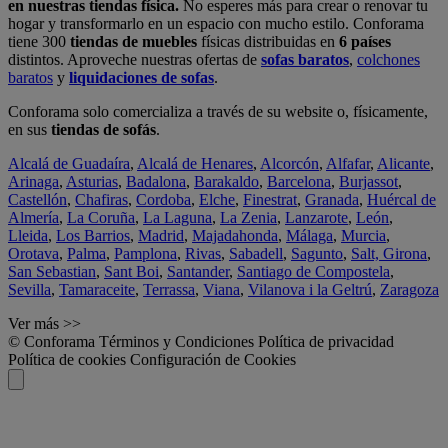
en nuestras tiendas física.
No esperes más para crear o renovar tu
hogar y transformarlo en un espacio con mucho estilo. Conforama
tiene 300
tiendas de muebles
físicas distribuidas en
6 países
distintos. Aproveche nuestras ofertas de
sofas baratos
,
colchones
baratos
y
liquidaciones de sofas
.
Conforama solo comercializa a través de su website o, físicamente,
en sus
tiendas de sofás
.
Alcalá de Guadaíra
,
Alcalá de Henares
,
Alcorcón
,
Alfafar
,
Alicante
,
Arinaga
,
Asturias
,
Badalona
,
Barakaldo
,
Barcelona
,
Burjassot
,
Castellón
,
Chafiras
,
Cordoba
,
Elche
,
Finestrat
,
Granada
,
Huércal de
Almería
,
La Coruña
,
La Laguna
,
La Zenia
,
Lanzarote
,
León
,
Lleida
,
Los Barrios
,
Madrid
,
Majadahonda
,
Málaga
,
Murcia
,
Orotava
,
Palma
,
Pamplona
,
Rivas
,
Sabadell
,
Sagunto
,
Salt, Girona
,
San Sebastian
,
Sant Boi
,
Santander
,
Santiago de Compostela
,
Sevilla
,
Tamaraceite
,
Terrassa
,
Viana
,
Vilanova i la Geltrú
,
Zaragoza
Ver más >>
© Conforama
Términos y Condiciones
Política de privacidad
Política de cookies
Configuración de Cookies