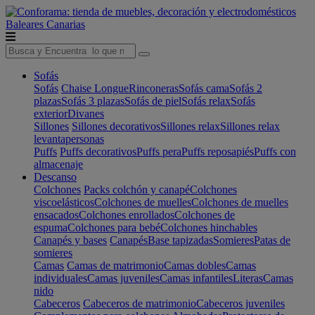
Baleares
Canarias
Sofás
Sofás
Chaise Longue
Rinconeras
Sofás cama
Sofás 2
plazas
Sofás 3 plazas
Sofás de piel
Sofás relax
Sofás
exterior
Divanes
Sillones
Sillones decorativos
Sillones relax
Sillones relax
levantapersonas
Puffs
Puffs decorativos
Puffs pera
Puffs reposapiés
Puffs con
almacenaje
Descanso
Colchones
Packs colchón y canapé
Colchones
viscoelásticos
Colchones de muelles
Colchones de muelles
ensacados
Colchones enrollados
Colchones de
espuma
Colchones para bebé
Colchones hinchables
Canapés y bases
Canapés
Base tapizadas
Somieres
Patas de
somieres
Camas
Camas de matrimonio
Camas dobles
Camas
individuales
Camas juveniles
Camas infantiles
Literas
Camas
nido
Cabeceros
Cabeceros de matrimonio
Cabeceros juveniles