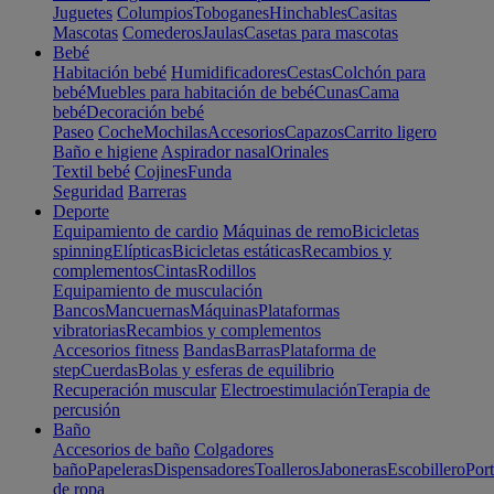
Juguetes
Columpios
Toboganes
Hinchables
Casitas
Mascotas
Comederos
Jaulas
Casetas para mascotas
Bebé
Habitación bebé
Humidificadores
Cestas
Colchón para
bebé
Muebles para habitación de bebé
Cunas
Cama
bebé
Decoración bebé
Paseo
Coche
Mochilas
Accesorios
Capazos
Carrito ligero
Baño e higiene
Aspirador nasal
Orinales
Textil bebé
Cojines
Funda
Seguridad
Barreras
Deporte
Equipamiento de cardio
Máquinas de remo
Bicicletas
spinning
Elípticas
Bicicletas estáticas
Recambios y
complementos
Cintas
Rodillos
Equipamiento de musculación
Bancos
Mancuernas
Máquinas
Plataformas
vibratorias
Recambios y complementos
Accesorios fitness
Bandas
Barras
Plataforma de
step
Cuerdas
Bolas y esferas de equilibrio
Recuperación muscular
Electroestimulación
Terapia de
percusión
Baño
Accesorios de baño
Colgadores
baño
Papeleras
Dispensadores
Toalleros
Jaboneras
Escobillero
Port
de ropa