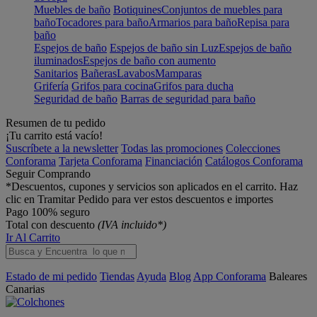
Muebles de baño
Botiquines
Conjuntos de muebles para
baño
Tocadores para baño
Armarios para baño
Repisa para
baño
Espejos de baño
Espejos de baño sin Luz
Espejos de baño
iluminados
Espejos de baño con aumento
Sanitarios
Bañeras
Lavabos
Mamparas
Grifería
Grifos para cocina
Grifos para ducha
Seguridad de baño
Barras de seguridad para baño
Resumen de tu pedido
¡Tu carrito está vacío!
Suscríbete a la newsletter
Todas las promociones
Colecciones
Conforama
Tarjeta Conforama
Financiación
Catálogos Conforama
Seguir Comprando
*Descuentos, cupones y servicios son aplicados en el carrito. Haz
clic en Tramitar Pedido para ver estos descuentos e importes
Pago 100% seguro
Total con descuento
(IVA incluido*)
Ir Al Carrito
Estado de mi pedido
Tiendas
Ayuda
Blog
App Conforama
Baleares
Canarias