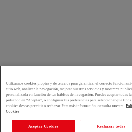
Utilizamos cookies propias y de terceros para garantizar el correcto funcionami
sitio web, analizar la navegación, mejorar nuestros servicios y mostrarte public
personalizada en función de tus hábitos de navegación. Puedes aceptar todas la
pulsando en “Aceptar”, o configurar tus preferencias para seleccionar qué tipos
cookies deseas permitir o rechazar. Para más información, consulta nuestra
Pol
Cookies
Aceptar Cookies
Rechazar todas