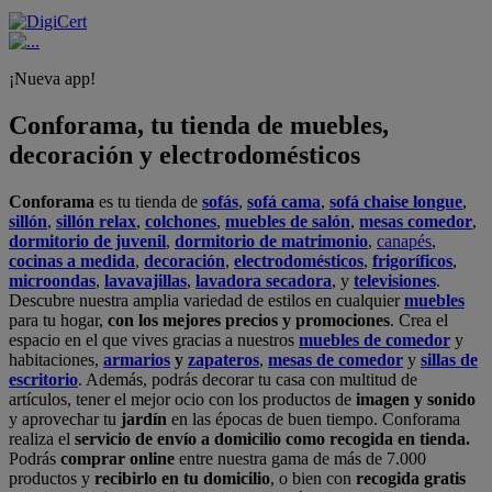
¡Nueva app!
Conforama, tu tienda de muebles,
decoración y electrodomésticos
Conforama
es tu tienda de
sofás
,
sofá cama
,
sofá chaise longue
,
sillón
,
sillón relax
,
colchones
,
muebles de salón
,
mesas comedor
,
dormitorio de juvenil
,
dormitorio de matrimonio
,
canapés
,
cocinas a medida
,
decoración
,
electrodomésticos
,
frigoríficos
,
microondas
,
lavavajillas
,
lavadora secadora
, y
televisiones
.
Descubre nuestra amplia variedad de estilos en cualquier
muebles
para tu hogar,
con los mejores precios y promociones
. Crea el
espacio en el que vives gracias a nuestros
muebles de comedor
y
habitaciones,
armarios
y
zapateros
,
mesas de comedor
y
sillas de
escritorio
. Además, podrás decorar tu casa con multitud de
artículos, tener el mejor ocio con los productos de
imagen y sonido
y aprovechar tu
jardín
en las épocas de buen tiempo. Conforama
realiza el
servicio de envío a domicilio como recogida en tienda.
Podrás
comprar online
entre nuestra gama de más de 7.000
productos y
recibirlo en tu domicilio
, o bien con
recogida gratis