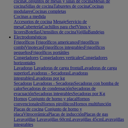
cocina
Conjuntos de mesas y sillas de cocina
Mesas de
cocina
Sillas de cocina
Taburetes de cocina
Cocinas
modulares
Cocinas completas
Cocinas a medida
Accesorios de cocina
Menaje
Servicio de
mesa
Cubertería
Cuchillos para chef
Vinos y
licores
Botellas
Utensilios de cocina
Vajilla
Bandejas
Electrodomésticos
Frigoríficos
Frigoríficos americanos
Frigoríficos
combi
Vinotecas
Frigoríficos integrables
Frigoríficos
pequeños
Frigoríficos portátiles
Congeladores
Congeladores verticales
Congeladores
horizontales
Lavadoras
Lavadoras de carga frontal
Lavadoras de carga
superior
Lavadoras - Secadoras
Lavadoras
integrables
Lavadoras por kg
Secadoras
Lavadoras - Secadoras
Secadoras con bomba de
calor
Secadoras de condensación
Secadoras de
evacuación
Secadoras integrables
Secadoras por Kg
Hornos
Conjunto de horno y placa
Hornos
convencionales
Hornos pirolíticos
Hornos multifunción
Placas de cocina
Conjunto de horno y
placa
Vitrocerámica
Placas de inducción
Placas de gas
Lavavajillas
Lavavajillas 60cm
Lavavajillas 45cm
Lavavajillas
integrables