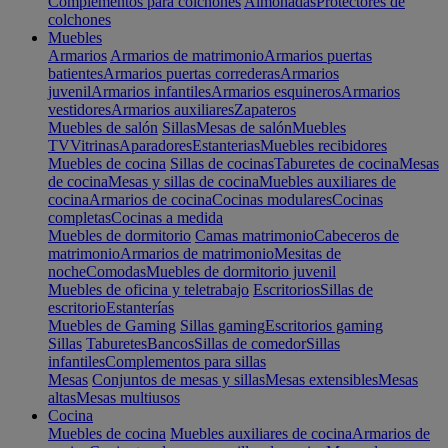
Complementos para colchones
Almohadas
Protectores de
colchones
Muebles
Armarios
Armarios de matrimonio
Armarios puertas
batientes
Armarios puertas correderas
Armarios
juvenil
Armarios infantiles
Armarios esquineros
Armarios
vestidores
Armarios auxiliares
Zapateros
Muebles de salón
Sillas
Mesas de salón
Muebles
TV
Vitrinas
Aparadores
Estanterias
Muebles recibidores
Muebles de cocina
Sillas de cocinas
Taburetes de cocina
Mesas
de cocina
Mesas y sillas de cocina
Muebles auxiliares de
cocina
Armarios de cocina
Cocinas modulares
Cocinas
completas
Cocinas a medida
Muebles de dormitorio
Camas matrimonio
Cabeceros de
matrimonio
Armarios de matrimonio
Mesitas de
noche
Comodas
Muebles de dormitorio juvenil
Muebles de oficina y teletrabajo
Escritorios
Sillas de
escritorio
Estanterías
Muebles de Gaming
Sillas gaming
Escritorios gaming
Sillas
Taburetes
Bancos
Sillas de comedor
Sillas
infantiles
Complementos para sillas
Mesas
Conjuntos de mesas y sillas
Mesas extensibles
Mesas
altas
Mesas multiusos
Cocina
Muebles de cocina
Muebles auxiliares de cocina
Armarios de