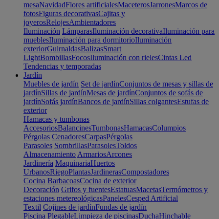
mesa
Navidad
Flores artificiales
Maceteros
Jarrones
Marcos de
fotos
Figuras decorativas
Cajitas y
joyeros
Relojes
Ambientadores
Iluminación
Lámparas
Iluminación decorativa
Iluminación para
muebles
Iluminación para dormitorio
Iluminación
exterior
Guirnaldas
Balizas
Smart
Light
Bombillas
Focos
Iluminación con rieles
Cintas Led
Tendencias y temporadas
Jardín
Muebles de jardín
Set de jardín
Conjuntos de mesas y sillas de
jardín
Sillas de jardín
Mesas de jardín
Conjuntos de sofás de
jardín
Sofás jardín
Bancos de jardín
Sillas colgantes
Estufas de
exterior
Hamacas y tumbonas
Accesorios
Balancines
Tumbonas
Hamacas
Columpios
Pérgolas
Cenadores
Carpas
Pérgolas
Parasoles
Sombrillas
Parasoles
Toldos
Almacenamiento
Armarios
Arcones
Jardinería
Maquinaria
Huertos
Urbanos
Riego
Plantas
Jardineras
Compostadores
Cocina
Barbacoas
Cocina de exterior
Decoración
Grifos y fuentes
Estatuas
Macetas
Termómetros y
estaciones metereológicas
Paneles
Cesped Artificial
Textil
Cojines de jardín
Fundas de jardín
Piscina
Plegable
Limpieza de piscinas
Ducha
Hinchable