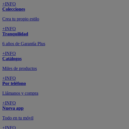
+INFO
Colecciones
Crea tu propio estilo
+INFO
Tranquilidad
6 años de Garantía Plus
+INFO
Catálogos
Miles de productos
+INFO
Por teléfono
Llámanos y compra
+INFO
Nueva app
Todo en tu móvil
+INFO