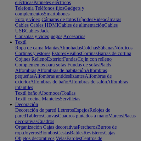
eléctricas
Patinetes eléctricos
Telefonía
Teléfonos fijos
Gadgets y
complementos
Smartphones
Foto y vídeo
Cámaras de fotos
Trípodes
Videocámaras
Cables
Cables HDMI
Cables de alimentación
Cables
USB
Cables Jack
Consolas y videojuegos
Accesorios
Textil
Ropa de cama
Mantas
Almohadas
Colchas
Sábanas
Nórdicos
Cortinas y estores
Estores
Visillos
Cortinas
Barras de cortina
Cojines
Relleno
Exterior
Fundas
Cojín con relleno
Complementos para sofás
Fundas de sofás
Plaids
Alfombras
Alfombras de habitación
Alfombras
pequeñas
Alfombras antideslizantes
Alfombras de
exterior
Alfombras de baño
Alfombras de salón
Alfombras
infantiles
Textil baño
Albornoces
Toallas
Textil cocina
Manteles
Servilletas
Decoración
Decoración de pared
Letreros
Espejos
Relojes de
pared
Tableros
Canvas
Cuadros pintados a mano
Marcos
Placas
decorativas
Cuadros
Organización
Cajas decorativas
Percheros
Burros de
ropa
Joyeros
Biombos
Cestas
Baúles
Revisteros
Cajas
Objetos decorativos
Velas
Faroles
Centros de