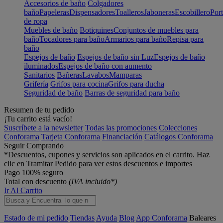
Accesorios de baño
Colgadores
baño
Papeleras
Dispensadores
Toalleros
Jaboneras
Escobillero
Port
de ropa
Muebles de baño
Botiquines
Conjuntos de muebles para
baño
Tocadores para baño
Armarios para baño
Repisa para
baño
Espejos de baño
Espejos de baño sin Luz
Espejos de baño
iluminados
Espejos de baño con aumento
Sanitarios
Bañeras
Lavabos
Mamparas
Grifería
Grifos para cocina
Grifos para ducha
Seguridad de baño
Barras de seguridad para baño
Resumen de tu pedido
¡Tu carrito está vacío!
Suscríbete a la newsletter
Todas las promociones
Colecciones
Conforama
Tarjeta Conforama
Financiación
Catálogos Conforama
Seguir Comprando
*Descuentos, cupones y servicios son aplicados en el carrito. Haz
clic en Tramitar Pedido para ver estos descuentos e importes
Pago 100% seguro
Total con descuento
(IVA incluido*)
Ir Al Carrito
Estado de mi pedido
Tiendas
Ayuda
Blog
App Conforama
Baleares