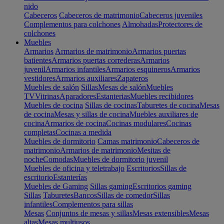
nido
Cabeceros
Cabeceros de matrimonio
Cabeceros juveniles
Complementos para colchones
Almohadas
Protectores de
colchones
Muebles
Armarios
Armarios de matrimonio
Armarios puertas
batientes
Armarios puertas correderas
Armarios
juvenil
Armarios infantiles
Armarios esquineros
Armarios
vestidores
Armarios auxiliares
Zapateros
Muebles de salón
Sillas
Mesas de salón
Muebles
TV
Vitrinas
Aparadores
Estanterias
Muebles recibidores
Muebles de cocina
Sillas de cocinas
Taburetes de cocina
Mesas
de cocina
Mesas y sillas de cocina
Muebles auxiliares de
cocina
Armarios de cocina
Cocinas modulares
Cocinas
completas
Cocinas a medida
Muebles de dormitorio
Camas matrimonio
Cabeceros de
matrimonio
Armarios de matrimonio
Mesitas de
noche
Comodas
Muebles de dormitorio juvenil
Muebles de oficina y teletrabajo
Escritorios
Sillas de
escritorio
Estanterías
Muebles de Gaming
Sillas gaming
Escritorios gaming
Sillas
Taburetes
Bancos
Sillas de comedor
Sillas
infantiles
Complementos para sillas
Mesas
Conjuntos de mesas y sillas
Mesas extensibles
Mesas
altas
Mesas multiusos