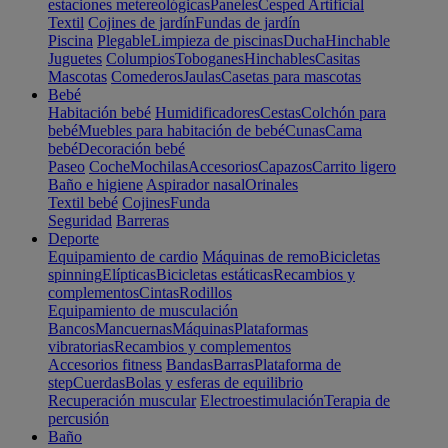
estaciones metereológicas
Paneles
Cesped Artificial
Textil
Cojines de jardín
Fundas de jardín
Piscina
Plegable
Limpieza de piscinas
Ducha
Hinchable
Juguetes
Columpios
Toboganes
Hinchables
Casitas
Mascotas
Comederos
Jaulas
Casetas para mascotas
Bebé
Habitación bebé
Humidificadores
Cestas
Colchón para
bebé
Muebles para habitación de bebé
Cunas
Cama
bebé
Decoración bebé
Paseo
Coche
Mochilas
Accesorios
Capazos
Carrito ligero
Baño e higiene
Aspirador nasal
Orinales
Textil bebé
Cojines
Funda
Seguridad
Barreras
Deporte
Equipamiento de cardio
Máquinas de remo
Bicicletas
spinning
Elípticas
Bicicletas estáticas
Recambios y
complementos
Cintas
Rodillos
Equipamiento de musculación
Bancos
Mancuernas
Máquinas
Plataformas
vibratorias
Recambios y complementos
Accesorios fitness
Bandas
Barras
Plataforma de
step
Cuerdas
Bolas y esferas de equilibrio
Recuperación muscular
Electroestimulación
Terapia de
percusión
Baño