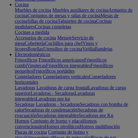
Cocina
Muebles de cocina
Muebles auxiliares de cocina
Armarios de
cocina
Conjuntos de mesas y sillas de cocina
Mesas de
cocina
Sillas de cocina
Taburetes de cocina
Cocinas
modulares
Cocinas completas
Cocinas a medida
Accesorios de cocina
Menaje
Servicio de
mesa
Cubertería
Cuchillos para chef
Vinos y
licores
Botellas
Utensilios de cocina
Vajilla
Bandejas
Electrodomésticos
Frigoríficos
Frigoríficos americanos
Frigoríficos
combi
Vinotecas
Frigoríficos integrables
Frigoríficos
pequeños
Frigoríficos portátiles
Congeladores
Congeladores verticales
Congeladores
horizontales
Lavadoras
Lavadoras de carga frontal
Lavadoras de carga
superior
Lavadoras - Secadoras
Lavadoras
integrables
Lavadoras por kg
Secadoras
Lavadoras - Secadoras
Secadoras con bomba de
calor
Secadoras de condensación
Secadoras de
evacuación
Secadoras integrables
Secadoras por Kg
Hornos
Conjunto de horno y placa
Hornos
convencionales
Hornos pirolíticos
Hornos multifunción
Placas de cocina
Conjunto de horno y
placa
Vitrocerámica
Placas de inducción
Placas de gas