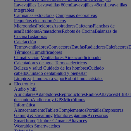
Lavavajillas
Lavavajillas 60cm
Lavavajillas 45cm
Lavavajillas
integrables
Campanas extractoras
Campanas decorativas
Pequeños electrodomésticos
Microondas
Freidoras
Aspiradores
Cafeteras
Planchas de
asar
Batidoras
Amasadores
Robots de Cocina
Balanzas de
Cocina
Tostadoras
Calefacción
Termoventiladores
Convectores
Estufas
Radiadores
Calefactores
D
Térmicos
Humidificadores
Climatización
Ventiladores
Aire acondicionado
Calentadores de agua
Termos eléctricos
Belleza y salud
Cuidado de los hombres
Cuidado
cabello
Cuidado dental
Salud y bienestar
Limpieza
Limpieza a vapor
Robot limpiacristales
Electrónica
Audio y hifi
Auriculares
Adaptadores
Reproductores
Radios
Altavoces
Hifi
Bar
de sonido
Audio car y GPS
Micrófonos
Informática
Almacenamiento
Tablets
Complementos
Portátiles
Impresoras
Gaming & streaming
Monitores gaming
Accesorios
Smart home
Timbres
Cámaras
Altavoces
Wearables
Smartwatches