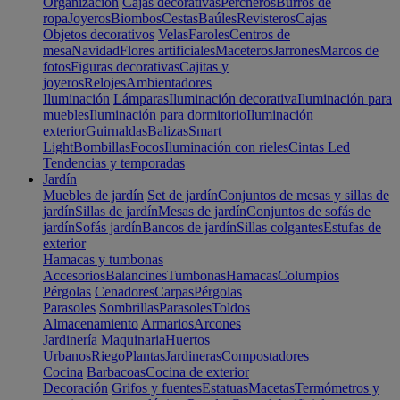
Organización
Cajas decorativas
Percheros
Burros de
ropa
Joyeros
Biombos
Cestas
Baúles
Revisteros
Cajas
Objetos decorativos
Velas
Faroles
Centros de
mesa
Navidad
Flores artificiales
Maceteros
Jarrones
Marcos de
fotos
Figuras decorativas
Cajitas y
joyeros
Relojes
Ambientadores
Iluminación
Lámparas
Iluminación decorativa
Iluminación para
muebles
Iluminación para dormitorio
Iluminación
exterior
Guirnaldas
Balizas
Smart
Light
Bombillas
Focos
Iluminación con rieles
Cintas Led
Tendencias y temporadas
Jardín
Muebles de jardín
Set de jardín
Conjuntos de mesas y sillas de
jardín
Sillas de jardín
Mesas de jardín
Conjuntos de sofás de
jardín
Sofás jardín
Bancos de jardín
Sillas colgantes
Estufas de
exterior
Hamacas y tumbonas
Accesorios
Balancines
Tumbonas
Hamacas
Columpios
Pérgolas
Cenadores
Carpas
Pérgolas
Parasoles
Sombrillas
Parasoles
Toldos
Almacenamiento
Armarios
Arcones
Jardinería
Maquinaria
Huertos
Urbanos
Riego
Plantas
Jardineras
Compostadores
Cocina
Barbacoas
Cocina de exterior
Decoración
Grifos y fuentes
Estatuas
Macetas
Termómetros y