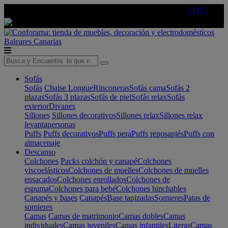
🔵Cambia tu electro con
-10% EXTRA
de descuento ☑️
AQUÍ
Baleares
Canarias
Sofás
Sofás
Chaise Longue
Rinconeras
Sofás cama
Sofás 2
plazas
Sofás 3 plazas
Sofás de piel
Sofás relax
Sofás
exterior
Divanes
Sillones
Sillones decorativos
Sillones relax
Sillones relax
levantapersonas
Puffs
Puffs decorativos
Puffs pera
Puffs reposapiés
Puffs con
almacenaje
Descanso
Colchones
Packs colchón y canapé
Colchones
viscoelásticos
Colchones de muelles
Colchones de muelles
ensacados
Colchones enrollados
Colchones de
espuma
Colchones para bebé
Colchones hinchables
Canapés y bases
Canapés
Base tapizadas
Somieres
Patas de
somieres
Camas
Camas de matrimonio
Camas dobles
Camas
individuales
Camas juveniles
Camas infantiles
Literas
Camas