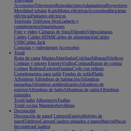
Televisión
Accesorios
Televisores
Reproductores
Adaptadores
Proyectores
Movilidad urbana
Karts
Motos eléctricas
Accesorios
Bicicletas
eléctricas
Patinetes eléctricos
Telefonía
Teléfonos fijos
Gadgets y
complementos
Smartphones
Foto y vídeo
Cámaras de fotos
Trípodes
Videocámaras
Cables
Cables HDMI
Cables de alimentación
Cables
USB
Cables Jack
Consolas y videojuegos
Accesorios
Textil
Ropa de cama
Mantas
Almohadas
Colchas
Sábanas
Nórdicos
Cortinas y estores
Estores
Visillos
Cortinas
Barras de cortina
Cojines
Relleno
Exterior
Fundas
Cojín con relleno
Complementos para sofás
Fundas de sofás
Plaids
Alfombras
Alfombras de habitación
Alfombras
pequeñas
Alfombras antideslizantes
Alfombras de
exterior
Alfombras de baño
Alfombras de salón
Alfombras
infantiles
Textil baño
Albornoces
Toallas
Textil cocina
Manteles
Servilletas
Decoración
Decoración de pared
Letreros
Espejos
Relojes de
pared
Tableros
Canvas
Cuadros pintados a mano
Marcos
Placas
decorativas
Cuadros