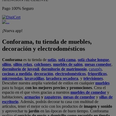
Pago 100% Seguro
¡Nueva app!
Conforama, tu tienda de muebles,
decoración y electrodomésticos
Conforama
es tu tienda de
sofás
,
sofá cama
,
sofá chaise longue
,
sillón
,
sillón relax
,
colchones
,
muebles de salón
,
mesas comedor
,
dormitorio de juvenil
,
dormitorio de matrimonio
,
canapés
,
cocinas a medida
,
decoración
,
electrodomésticos
,
frigoríficos
,
microondas
,
lavavajillas
,
lavadora secadora
, y
televisiones
.
Descubre nuestra amplia variedad de estilos en cualquier
muebles
para tu hogar,
con los mejores precios y promociones
. Crea el
espacio en el que vives gracias a nuestros
muebles de comedor
y
habitaciones,
armarios
y
zapateros
,
mesas de comedor
y
sillas de
escritorio
. Además, podrás decorar tu casa con multitud de
artículos, tener el mejor ocio con los productos de
imagen y sonido
y aprovechar tu
jardín
en las épocas de buen tiempo. Conforama
realiza el
servicio de envío a domicilio como recogida en tienda.