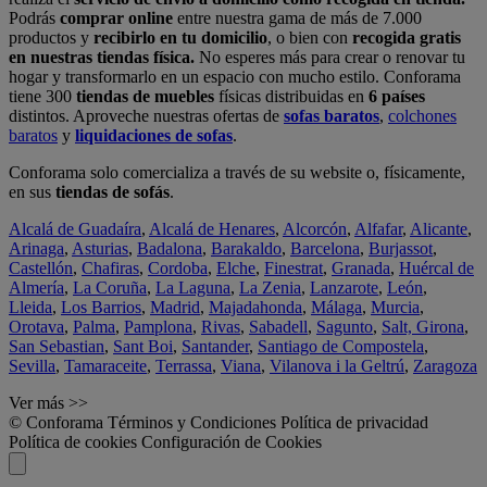
Podrás
comprar online
entre nuestra gama de más de 7.000
productos y
recibirlo en tu domicilio
, o bien con
recogida gratis
en nuestras tiendas física.
No esperes más para crear o renovar tu
hogar y transformarlo en un espacio con mucho estilo. Conforama
tiene 300
tiendas de muebles
físicas distribuidas en
6 países
distintos. Aproveche nuestras ofertas de
sofas baratos
,
colchones
baratos
y
liquidaciones de sofas
.
Conforama solo comercializa a través de su website o, físicamente,
en sus
tiendas de sofás
.
Alcalá de Guadaíra
,
Alcalá de Henares
,
Alcorcón
,
Alfafar
,
Alicante
,
Arinaga
,
Asturias
,
Badalona
,
Barakaldo
,
Barcelona
,
Burjassot
,
Castellón
,
Chafiras
,
Cordoba
,
Elche
,
Finestrat
,
Granada
,
Huércal de
Almería
,
La Coruña
,
La Laguna
,
La Zenia
,
Lanzarote
,
León
,
Lleida
,
Los Barrios
,
Madrid
,
Majadahonda
,
Málaga
,
Murcia
,
Orotava
,
Palma
,
Pamplona
,
Rivas
,
Sabadell
,
Sagunto
,
Salt, Girona
,
San Sebastian
,
Sant Boi
,
Santander
,
Santiago de Compostela
,
Sevilla
,
Tamaraceite
,
Terrassa
,
Viana
,
Vilanova i la Geltrú
,
Zaragoza
Ver más >>
© Conforama
Términos y Condiciones
Política de privacidad
Política de cookies
Configuración de Cookies