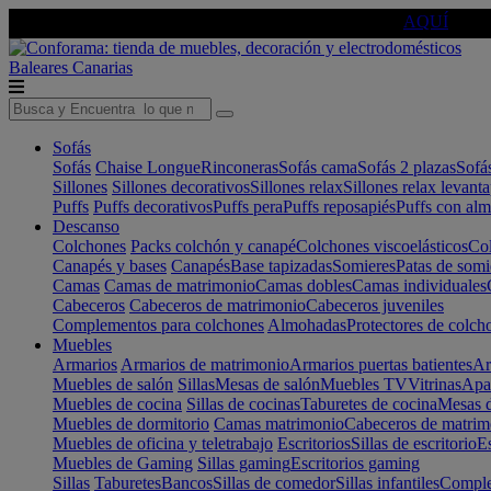
🔵Cambia tu electro con
-10% EXTRA
de descuento ☑️
AQUÍ
Baleares
Canarias
Sofás
Sofás
Chaise Longue
Rinconeras
Sofás cama
Sofás 2 plazas
Sofá
Sillones
Sillones decorativos
Sillones relax
Sillones relax levant
Puffs
Puffs decorativos
Puffs pera
Puffs reposapiés
Puffs con al
Descanso
Colchones
Packs colchón y canapé
Colchones viscoelásticos
Col
Canapés y bases
Canapés
Base tapizadas
Somieres
Patas de somi
Camas
Camas de matrimonio
Camas dobles
Camas individuales
Cabeceros
Cabeceros de matrimonio
Cabeceros juveniles
Complementos para colchones
Almohadas
Protectores de colch
Muebles
Armarios
Armarios de matrimonio
Armarios puertas batientes
Ar
Muebles de salón
Sillas
Mesas de salón
Muebles TV
Vitrinas
Apa
Muebles de cocina
Sillas de cocinas
Taburetes de cocina
Mesas d
Muebles de dormitorio
Camas matrimonio
Cabeceros de matrim
Muebles de oficina y teletrabajo
Escritorios
Sillas de escritorio
Es
Muebles de Gaming
Sillas gaming
Escritorios gaming
Sillas
Taburetes
Bancos
Sillas de comedor
Sillas infantiles
Complem