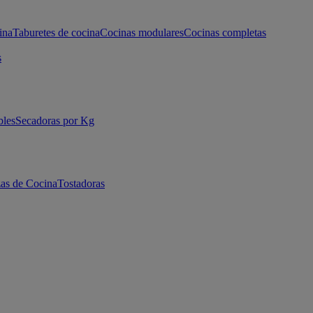
ina
Taburetes de cocina
Cocinas modulares
Cocinas completas
s
bles
Secadoras por Kg
as de Cocina
Tostadoras