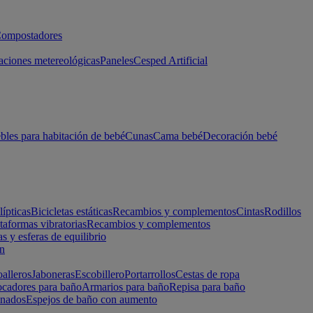
ompostadores
aciones metereológicas
Paneles
Cesped Artificial
les para habitación de bebé
Cunas
Cama bebé
Decoración bebé
lípticas
Bicicletas estáticas
Recambios y complementos
Cintas
Rodillos
taformas vibratorias
Recambios y complementos
s y esferas de equilibrio
ón
alleros
Jaboneras
Escobillero
Portarrollos
Cestas de ropa
cadores para baño
Armarios para baño
Repisa para baño
inados
Espejos de baño con aumento