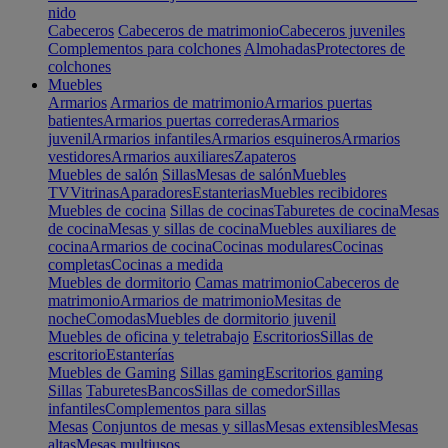
nido
Cabeceros
Cabeceros de matrimonio
Cabeceros juveniles
Complementos para colchones
Almohadas
Protectores de
colchones
Muebles
Armarios
Armarios de matrimonio
Armarios puertas
batientes
Armarios puertas correderas
Armarios
juvenil
Armarios infantiles
Armarios esquineros
Armarios
vestidores
Armarios auxiliares
Zapateros
Muebles de salón
Sillas
Mesas de salón
Muebles
TV
Vitrinas
Aparadores
Estanterias
Muebles recibidores
Muebles de cocina
Sillas de cocinas
Taburetes de cocina
Mesas
de cocina
Mesas y sillas de cocina
Muebles auxiliares de
cocina
Armarios de cocina
Cocinas modulares
Cocinas
completas
Cocinas a medida
Muebles de dormitorio
Camas matrimonio
Cabeceros de
matrimonio
Armarios de matrimonio
Mesitas de
noche
Comodas
Muebles de dormitorio juvenil
Muebles de oficina y teletrabajo
Escritorios
Sillas de
escritorio
Estanterías
Muebles de Gaming
Sillas gaming
Escritorios gaming
Sillas
Taburetes
Bancos
Sillas de comedor
Sillas
infantiles
Complementos para sillas
Mesas
Conjuntos de mesas y sillas
Mesas extensibles
Mesas
altas
Mesas multiusos