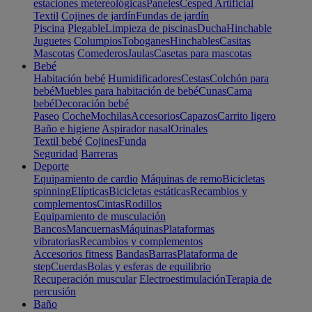
estaciones metereológicas
Paneles
Cesped Artificial
Textil
Cojines de jardín
Fundas de jardín
Piscina
Plegable
Limpieza de piscinas
Ducha
Hinchable
Juguetes
Columpios
Toboganes
Hinchables
Casitas
Mascotas
Comederos
Jaulas
Casetas para mascotas
Bebé
Habitación bebé
Humidificadores
Cestas
Colchón para
bebé
Muebles para habitación de bebé
Cunas
Cama
bebé
Decoración bebé
Paseo
Coche
Mochilas
Accesorios
Capazos
Carrito ligero
Baño e higiene
Aspirador nasal
Orinales
Textil bebé
Cojines
Funda
Seguridad
Barreras
Deporte
Equipamiento de cardio
Máquinas de remo
Bicicletas
spinning
Elípticas
Bicicletas estáticas
Recambios y
complementos
Cintas
Rodillos
Equipamiento de musculación
Bancos
Mancuernas
Máquinas
Plataformas
vibratorias
Recambios y complementos
Accesorios fitness
Bandas
Barras
Plataforma de
step
Cuerdas
Bolas y esferas de equilibrio
Recuperación muscular
Electroestimulación
Terapia de
percusión
Baño