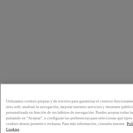
Utilizamos cookies propias y de terceros para garantizar el correcto funcionami
sitio web, analizar la navegación, mejorar nuestros servicios y mostrarte public
personalizada en función de tus hábitos de navegación. Puedes aceptar todas la
pulsando en “Aceptar”, o configurar tus preferencias para seleccionar qué tipos
cookies deseas permitir o rechazar. Para más información, consulta nuestra
Pol
Cookies