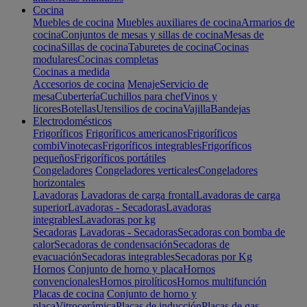
Cocina
Muebles de cocina
Muebles auxiliares de cocina
Armarios de
cocina
Conjuntos de mesas y sillas de cocina
Mesas de
cocina
Sillas de cocina
Taburetes de cocina
Cocinas
modulares
Cocinas completas
Cocinas a medida
Accesorios de cocina
Menaje
Servicio de
mesa
Cubertería
Cuchillos para chef
Vinos y
licores
Botellas
Utensilios de cocina
Vajilla
Bandejas
Electrodomésticos
Frigoríficos
Frigoríficos americanos
Frigoríficos
combi
Vinotecas
Frigoríficos integrables
Frigoríficos
pequeños
Frigoríficos portátiles
Congeladores
Congeladores verticales
Congeladores
horizontales
Lavadoras
Lavadoras de carga frontal
Lavadoras de carga
superior
Lavadoras - Secadoras
Lavadoras
integrables
Lavadoras por kg
Secadoras
Lavadoras - Secadoras
Secadoras con bomba de
calor
Secadoras de condensación
Secadoras de
evacuación
Secadoras integrables
Secadoras por Kg
Hornos
Conjunto de horno y placa
Hornos
convencionales
Hornos pirolíticos
Hornos multifunción
Placas de cocina
Conjunto de horno y
placa
Vitrocerámica
Placas de inducción
Placas de gas