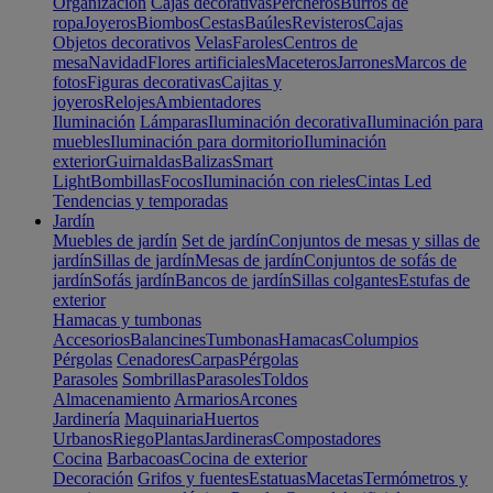
Organización
Cajas decorativas
Percheros
Burros de
ropa
Joyeros
Biombos
Cestas
Baúles
Revisteros
Cajas
Objetos decorativos
Velas
Faroles
Centros de
mesa
Navidad
Flores artificiales
Maceteros
Jarrones
Marcos de
fotos
Figuras decorativas
Cajitas y
joyeros
Relojes
Ambientadores
Iluminación
Lámparas
Iluminación decorativa
Iluminación para
muebles
Iluminación para dormitorio
Iluminación
exterior
Guirnaldas
Balizas
Smart
Light
Bombillas
Focos
Iluminación con rieles
Cintas Led
Tendencias y temporadas
Jardín
Muebles de jardín
Set de jardín
Conjuntos de mesas y sillas de
jardín
Sillas de jardín
Mesas de jardín
Conjuntos de sofás de
jardín
Sofás jardín
Bancos de jardín
Sillas colgantes
Estufas de
exterior
Hamacas y tumbonas
Accesorios
Balancines
Tumbonas
Hamacas
Columpios
Pérgolas
Cenadores
Carpas
Pérgolas
Parasoles
Sombrillas
Parasoles
Toldos
Almacenamiento
Armarios
Arcones
Jardinería
Maquinaria
Huertos
Urbanos
Riego
Plantas
Jardineras
Compostadores
Cocina
Barbacoas
Cocina de exterior
Decoración
Grifos y fuentes
Estatuas
Macetas
Termómetros y