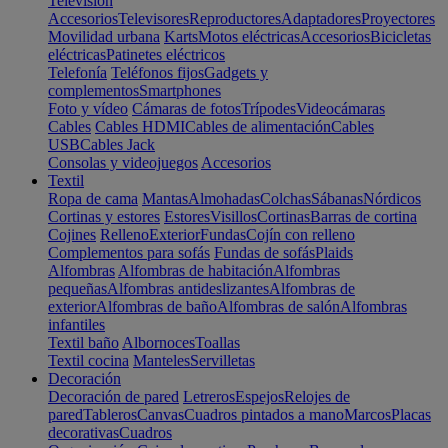
Televisión
Accesorios
Televisores
Reproductores
Adaptadores
Proyectores
Movilidad urbana
Karts
Motos eléctricas
Accesorios
Bicicletas
eléctricas
Patinetes eléctricos
Telefonía
Teléfonos fijos
Gadgets y
complementos
Smartphones
Foto y vídeo
Cámaras de fotos
Trípodes
Videocámaras
Cables
Cables HDMI
Cables de alimentación
Cables
USB
Cables Jack
Consolas y videojuegos
Accesorios
Textil
Ropa de cama
Mantas
Almohadas
Colchas
Sábanas
Nórdicos
Cortinas y estores
Estores
Visillos
Cortinas
Barras de cortina
Cojines
Relleno
Exterior
Fundas
Cojín con relleno
Complementos para sofás
Fundas de sofás
Plaids
Alfombras
Alfombras de habitación
Alfombras
pequeñas
Alfombras antideslizantes
Alfombras de
exterior
Alfombras de baño
Alfombras de salón
Alfombras
infantiles
Textil baño
Albornoces
Toallas
Textil cocina
Manteles
Servilletas
Decoración
Decoración de pared
Letreros
Espejos
Relojes de
pared
Tableros
Canvas
Cuadros pintados a mano
Marcos
Placas
decorativas
Cuadros