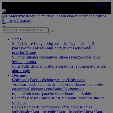
🔵Cambia tu electro con
-10% EXTRA
de descuento ☑️
AQUÍ
Baleares
Canarias
Sofás
Sofás
Chaise Longue
Rinconeras
Sofás cama
Sofás 2
plazas
Sofás 3 plazas
Sofás de piel
Sofás relax
Sofás
exterior
Divanes
Sillones
Sillones decorativos
Sillones relax
Sillones relax
levantapersonas
Puffs
Puffs decorativos
Puffs pera
Puffs reposapiés
Puffs con
almacenaje
Descanso
Colchones
Packs colchón y canapé
Colchones
viscoelásticos
Colchones de muelles
Colchones de muelles
ensacados
Colchones enrollados
Colchones de
espuma
Colchones para bebé
Colchones hinchables
Canapés y bases
Canapés
Base tapizadas
Somieres
Patas de
somieres
Camas
Camas de matrimonio
Camas dobles
Camas
individuales
Camas juveniles
Camas infantiles
Literas
Camas