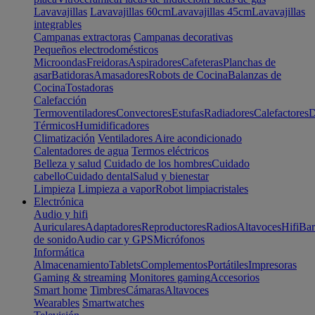
Lavavajillas
Lavavajillas 60cm
Lavavajillas 45cm
Lavavajillas
integrables
Campanas extractoras
Campanas decorativas
Pequeños electrodomésticos
Microondas
Freidoras
Aspiradores
Cafeteras
Planchas de
asar
Batidoras
Amasadores
Robots de Cocina
Balanzas de
Cocina
Tostadoras
Calefacción
Termoventiladores
Convectores
Estufas
Radiadores
Calefactores
D
Térmicos
Humidificadores
Climatización
Ventiladores
Aire acondicionado
Calentadores de agua
Termos eléctricos
Belleza y salud
Cuidado de los hombres
Cuidado
cabello
Cuidado dental
Salud y bienestar
Limpieza
Limpieza a vapor
Robot limpiacristales
Electrónica
Audio y hifi
Auriculares
Adaptadores
Reproductores
Radios
Altavoces
Hifi
Bar
de sonido
Audio car y GPS
Micrófonos
Informática
Almacenamiento
Tablets
Complementos
Portátiles
Impresoras
Gaming & streaming
Monitores gaming
Accesorios
Smart home
Timbres
Cámaras
Altavoces
Wearables
Smartwatches