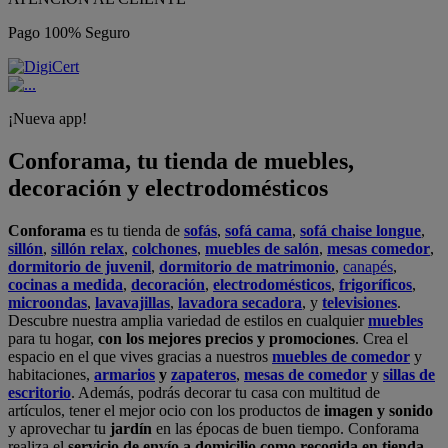
Pago 100% Seguro
¡Nueva app!
Conforama, tu tienda de muebles,
decoración y electrodomésticos
Conforama
es tu tienda de
sofás
,
sofá cama
,
sofá chaise longue
,
sillón
,
sillón relax
,
colchones
,
muebles de salón
,
mesas comedor
,
dormitorio de juvenil
,
dormitorio de matrimonio
,
canapés
,
cocinas a medida
,
decoración
,
electrodomésticos
,
frigoríficos
,
microondas
,
lavavajillas
,
lavadora secadora
, y
televisiones
.
Descubre nuestra amplia variedad de estilos en cualquier
muebles
para tu hogar,
con los mejores precios y promociones
. Crea el
espacio en el que vives gracias a nuestros
muebles de comedor
y
habitaciones,
armarios
y
zapateros
,
mesas de comedor
y
sillas de
escritorio
. Además, podrás decorar tu casa con multitud de
artículos, tener el mejor ocio con los productos de
imagen y sonido
y aprovechar tu
jardín
en las épocas de buen tiempo. Conforama
realiza el
servicio de envío a domicilio como recogida en tienda.