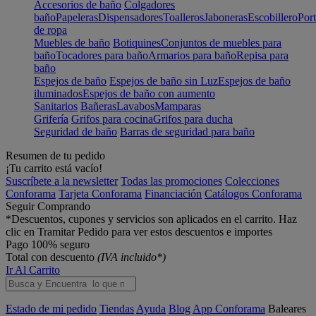
Accesorios de baño
Colgadores
baño
Papeleras
Dispensadores
Toalleros
Jaboneras
Escobillero
Port
de ropa
Muebles de baño
Botiquines
Conjuntos de muebles para
baño
Tocadores para baño
Armarios para baño
Repisa para
baño
Espejos de baño
Espejos de baño sin Luz
Espejos de baño
iluminados
Espejos de baño con aumento
Sanitarios
Bañeras
Lavabos
Mamparas
Grifería
Grifos para cocina
Grifos para ducha
Seguridad de baño
Barras de seguridad para baño
Resumen de tu pedido
¡Tu carrito está vacío!
Suscríbete a la newsletter
Todas las promociones
Colecciones
Conforama
Tarjeta Conforama
Financiación
Catálogos Conforama
Seguir Comprando
*Descuentos, cupones y servicios son aplicados en el carrito. Haz
clic en Tramitar Pedido para ver estos descuentos e importes
Pago 100% seguro
Total con descuento
(IVA incluido*)
Ir Al Carrito
Estado de mi pedido
Tiendas
Ayuda
Blog
App Conforama
Baleares