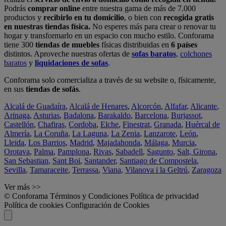
Podrás
comprar online
entre nuestra gama de más de 7.000
productos y
recibirlo en tu domicilio
, o bien con
recogida gratis
en nuestras tiendas física.
No esperes más para crear o renovar tu
hogar y transformarlo en un espacio con mucho estilo. Conforama
tiene 300
tiendas de muebles
físicas distribuidas en
6 países
distintos. Aproveche nuestras ofertas de
sofas baratos
,
colchones
baratos
y
liquidaciones de sofas
.
Conforama solo comercializa a través de su website o, físicamente,
en sus
tiendas de sofás
.
Alcalá de Guadaíra
,
Alcalá de Henares
,
Alcorcón
,
Alfafar
,
Alicante
,
Arinaga
,
Asturias
,
Badalona
,
Barakaldo
,
Barcelona
,
Burjassot
,
Castellón
,
Chafiras
,
Cordoba
,
Elche
,
Finestrat
,
Granada
,
Huércal de
Almería
,
La Coruña
,
La Laguna
,
La Zenia
,
Lanzarote
,
León
,
Lleida
,
Los Barrios
,
Madrid
,
Majadahonda
,
Málaga
,
Murcia
,
Orotava
,
Palma
,
Pamplona
,
Rivas
,
Sabadell
,
Sagunto
,
Salt, Girona
,
San Sebastian
,
Sant Boi
,
Santander
,
Santiago de Compostela
,
Sevilla
,
Tamaraceite
,
Terrassa
,
Viana
,
Vilanova i la Geltrú
,
Zaragoza
Ver más >>
© Conforama
Términos y Condiciones
Política de privacidad
Política de cookies
Configuración de Cookies