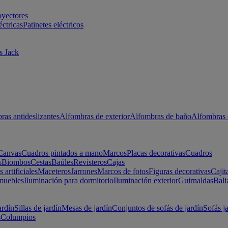
oyectores
éctricas
Patinetes eléctricos
s Jack
ras antideslizantes
Alfombras de exterior
Alfombras de baño
Alfombras 
Canvas
Cuadros pintados a mano
Marcos
Placas decorativas
Cuadros
s
Biombos
Cestas
Baúles
Revisteros
Cajas
s artificiales
Maceteros
Jarrones
Marcos de fotos
Figuras decorativas
Cajit
muebles
Iluminación para dormitorio
Iluminación exterior
Guirnaldas
Bali
ardín
Sillas de jardín
Mesas de jardín
Conjuntos de sofás de jardín
Sofás j
s
Columpios