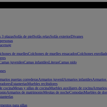
s 3 plazas
Sofás de piel
Sofás relax
Sofás exterior
Divanes
apersonas
macenaje
chones de muelles
Colchones de muelles ensacados
Colchones enrollad
eres
Camas juveniles
Camas infantiles
Literas
Camas nido
ones
marios puertas correderas
Armarios juvenil
Armarios infantiles
Armarios 
radores
Estanterias
Muebles recibidores
e cocina
Mesas y sillas de cocina
Muebles auxiliares de cocina
Armarios
onio
Armarios de matrimonio
Mesitas de noche
Comodas
Muebles de dor
tanterías
entos para sillas