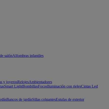
de salón
Alfombras infantiles
as y joyeros
Relojes
Ambientadores
zas
Smart Light
Bombillas
Focos
Iluminación con rieles
Cintas Led
ardín
Bancos de jardín
Sillas colgantes
Estufas de exterior