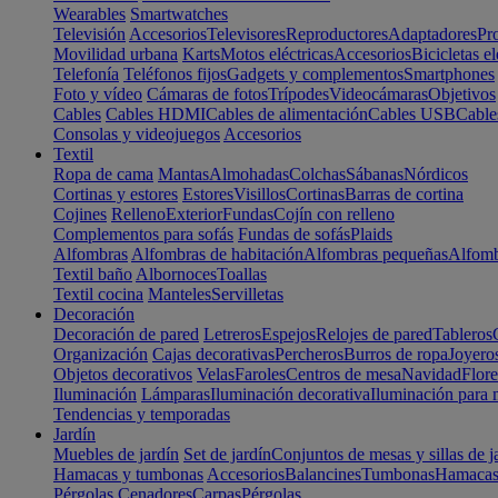
Wearables
Smartwatches
Televisión
Accesorios
Televisores
Reproductores
Adaptadores
Pr
Movilidad urbana
Karts
Motos eléctricas
Accesorios
Bicicletas el
Telefonía
Teléfonos fijos
Gadgets y complementos
Smartphones
Foto y vídeo
Cámaras de fotos
Trípodes
Videocámaras
Objetivos
Cables
Cables HDMI
Cables de alimentación
Cables USB
Cable
Consolas y videojuegos
Accesorios
Textil
Ropa de cama
Mantas
Almohadas
Colchas
Sábanas
Nórdicos
Cortinas y estores
Estores
Visillos
Cortinas
Barras de cortina
Cojines
Relleno
Exterior
Fundas
Cojín con relleno
Complementos para sofás
Fundas de sofás
Plaids
Alfombras
Alfombras de habitación
Alfombras pequeñas
Alfomb
Textil baño
Albornoces
Toallas
Textil cocina
Manteles
Servilletas
Decoración
Decoración de pared
Letreros
Espejos
Relojes de pared
Tableros
Organización
Cajas decorativas
Percheros
Burros de ropa
Joyero
Objetos decorativos
Velas
Faroles
Centros de mesa
Navidad
Flore
Iluminación
Lámparas
Iluminación decorativa
Iluminación para 
Tendencias y temporadas
Jardín
Muebles de jardín
Set de jardín
Conjuntos de mesas y sillas de j
Hamacas y tumbonas
Accesorios
Balancines
Tumbonas
Hamaca
Pérgolas
Cenadores
Carpas
Pérgolas