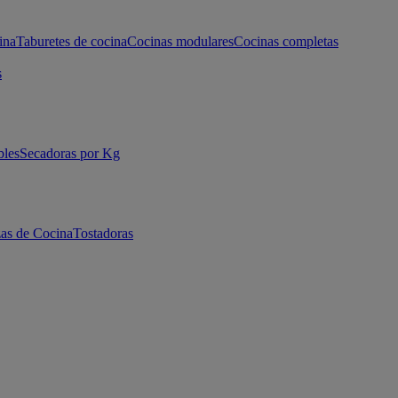
ina
Taburetes de cocina
Cocinas modulares
Cocinas completas
s
bles
Secadoras por Kg
as de Cocina
Tostadoras