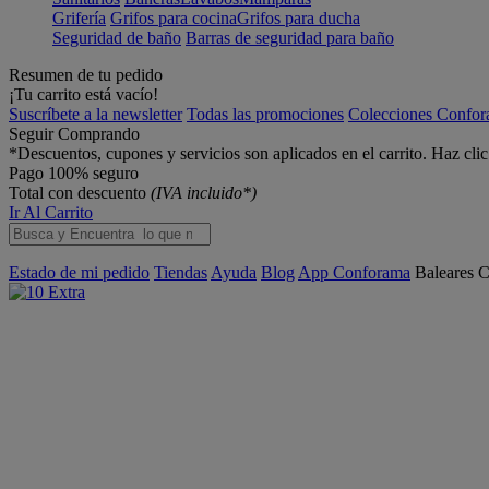
Grifería
Grifos para cocina
Grifos para ducha
Seguridad de baño
Barras de seguridad para baño
Resumen de tu pedido
¡Tu carrito está vacío!
Suscríbete a la newsletter
Todas las promociones
Colecciones Confo
Seguir Comprando
*Descuentos, cupones y servicios son aplicados en el carrito. Haz cli
Pago 100% seguro
Total con descuento
(IVA incluido*)
Ir Al Carrito
Estado de mi pedido
Tiendas
Ayuda
Blog
App Conforama
Baleares
C