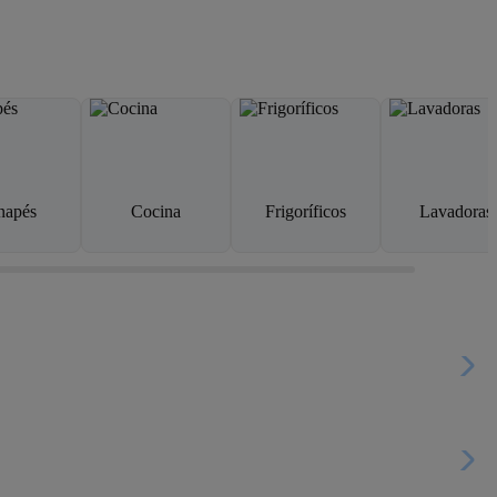
napés
Cocina
Frigoríficos
Lavadoras