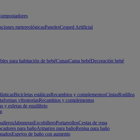
ompostadores
aciones metereológicas
Paneles
Cesped Artificial
les para habitación de bebé
Cunas
Cama bebé
Decoración bebé
lípticas
Bicicletas estáticas
Recambios y complementos
Cintas
Rodillos
taformas vibratorias
Recambios y complementos
s y esferas de equilibrio
ón
alleros
Jaboneras
Escobillero
Portarrollos
Cestas de ropa
cadores para baño
Armarios para baño
Repisa para baño
inados
Espejos de baño con aumento