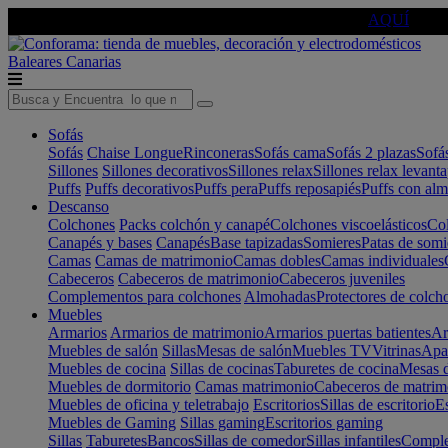
🔵Cambia tu electro con
-10% EXTRA
de descuento ☑️
AQUÍ
Baleares
Canarias
Sofás
Sofás
Chaise Longue
Rinconeras
Sofás cama
Sofás 2 plazas
Sofá
Sillones
Sillones decorativos
Sillones relax
Sillones relax levant
Puffs
Puffs decorativos
Puffs pera
Puffs reposapiés
Puffs con al
Descanso
Colchones
Packs colchón y canapé
Colchones viscoelásticos
Col
Canapés y bases
Canapés
Base tapizadas
Somieres
Patas de somi
Camas
Camas de matrimonio
Camas dobles
Camas individuales
Cabeceros
Cabeceros de matrimonio
Cabeceros juveniles
Complementos para colchones
Almohadas
Protectores de colch
Muebles
Armarios
Armarios de matrimonio
Armarios puertas batientes
Ar
Muebles de salón
Sillas
Mesas de salón
Muebles TV
Vitrinas
Apa
Muebles de cocina
Sillas de cocinas
Taburetes de cocina
Mesas d
Muebles de dormitorio
Camas matrimonio
Cabeceros de matrim
Muebles de oficina y teletrabajo
Escritorios
Sillas de escritorio
Es
Muebles de Gaming
Sillas gaming
Escritorios gaming
Sillas
Taburetes
Bancos
Sillas de comedor
Sillas infantiles
Complem