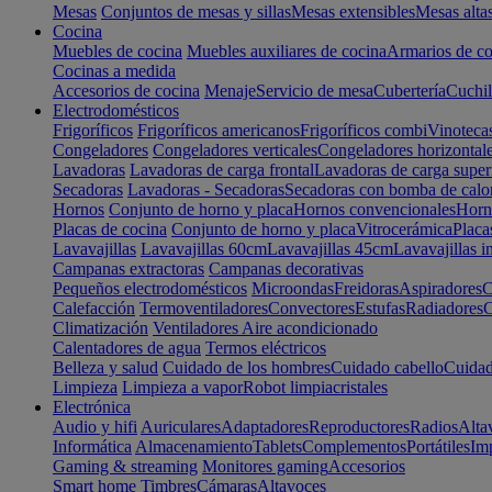
Mesas
Conjuntos de mesas y sillas
Mesas extensibles
Mesas alta
Cocina
Muebles de cocina
Muebles auxiliares de cocina
Armarios de co
Cocinas a medida
Accesorios de cocina
Menaje
Servicio de mesa
Cubertería
Cuchil
Electrodomésticos
Frigoríficos
Frigoríficos americanos
Frigoríficos combi
Vinoteca
Congeladores
Congeladores verticales
Congeladores horizontal
Lavadoras
Lavadoras de carga frontal
Lavadoras de carga super
Secadoras
Lavadoras - Secadoras
Secadoras con bomba de calo
Hornos
Conjunto de horno y placa
Hornos convencionales
Horno
Placas de cocina
Conjunto de horno y placa
Vitrocerámica
Placa
Lavavajillas
Lavavajillas 60cm
Lavavajillas 45cm
Lavavajillas i
Campanas extractoras
Campanas decorativas
Pequeños electrodomésticos
Microondas
Freidoras
Aspiradores
C
Calefacción
Termoventiladores
Convectores
Estufas
Radiadores
C
Climatización
Ventiladores
Aire acondicionado
Calentadores de agua
Termos eléctricos
Belleza y salud
Cuidado de los hombres
Cuidado cabello
Cuidad
Limpieza
Limpieza a vapor
Robot limpiacristales
Electrónica
Audio y hifi
Auriculares
Adaptadores
Reproductores
Radios
Alta
Informática
Almacenamiento
Tablets
Complementos
Portátiles
Im
Gaming & streaming
Monitores gaming
Accesorios
Smart home
Timbres
Cámaras
Altavoces