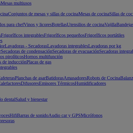
s
Mesas multiusos
cina
Conjuntos de mesas y sillas de cocina
Mesas de cocina
Sillas de coc
los para chef
Vinos y licores
Botellas
Utensilios de cocina
Vajilla
Bandeja
s
Frigoríficos integrables
Frigoríficos pequeños
Frigoríficos portátiles
es
ior
Lavadoras - Secadoras
Lavadoras integrables
Lavadoras por kg
r
Secadoras de condensación
Secadoras de evacuación
Secadoras integra
s pirolíticos
Hornos multifunción
s de inducción
Placas de gas
ntegrables
afeteras
Planchas de asar
Batidoras
Amasadores
Robots de Cocina
Balanz
alefactores
Difusores
Emisores Térmicos
Humidificadores
o dental
Salud y bienestar
voces
Hifi
Barras de sonido
Audio car y GPS
Micrófonos
presoras