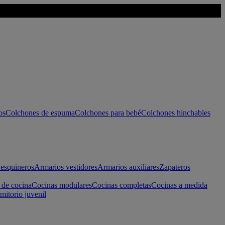
os
Colchones de espuma
Colchones para bebé
Colchones hinchables
esquineros
Armarios vestidores
Armarios auxiliares
Zapateros
 de cocina
Cocinas modulares
Cocinas completas
Cocinas a medida
mitorio juvenil