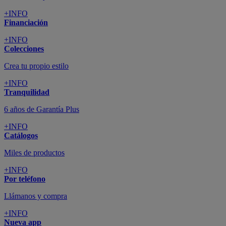
+INFO
Financiación
+INFO
Colecciones
Crea tu propio estilo
+INFO
Tranquilidad
6 años de Garantía Plus
+INFO
Catálogos
Miles de productos
+INFO
Por teléfono
Llámanos y compra
+INFO
Nueva app