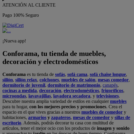
ATENCIÓN AL CLIENTE
Pago 100% Seguro
¡Nueva app!
Conforama, tu tienda de muebles,
decoración y electrodomésticos
Conforama
es tu tienda de
sofás
,
sofá cama
,
sofá chaise longue
,
sillón
,
sillón relax
,
colchones
,
muebles de salón
,
mesas comedor
,
dormitorio de juvenil
,
dormitorio de matrimonio
,
canapés
,
cocinas a medida
,
decoración
,
electrodomésticos
,
frigoríficos
,
microondas
,
lavavajillas
,
lavadora secadora
, y
televisiones
.
Descubre nuestra amplia variedad de estilos en cualquier
muebles
para tu hogar,
con los mejores precios y promociones
. Crea el
espacio en el que vives gracias a nuestros
muebles de comedor
y
habitaciones,
armarios
y
zapateros
,
mesas de comedor
y
sillas de
escritorio
. Además, podrás decorar tu casa con multitud de
artículos, tener el mejor ocio con los productos de
imagen y sonido
y aprovechar tu
jardín
en las épocas de buen tiempo. Conforama