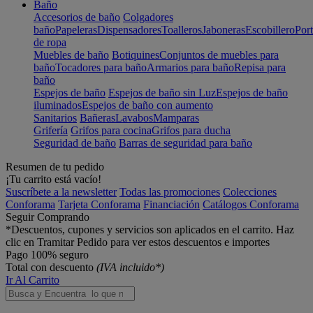
Baño
Accesorios de baño
Colgadores
baño
Papeleras
Dispensadores
Toalleros
Jaboneras
Escobillero
Port
de ropa
Muebles de baño
Botiquines
Conjuntos de muebles para
baño
Tocadores para baño
Armarios para baño
Repisa para
baño
Espejos de baño
Espejos de baño sin Luz
Espejos de baño
iluminados
Espejos de baño con aumento
Sanitarios
Bañeras
Lavabos
Mamparas
Grifería
Grifos para cocina
Grifos para ducha
Seguridad de baño
Barras de seguridad para baño
Resumen de tu pedido
¡Tu carrito está vacío!
Suscríbete a la newsletter
Todas las promociones
Colecciones
Conforama
Tarjeta Conforama
Financiación
Catálogos Conforama
Seguir Comprando
*Descuentos, cupones y servicios son aplicados en el carrito. Haz
clic en Tramitar Pedido para ver estos descuentos e importes
Pago 100% seguro
Total con descuento
(IVA incluido*)
Ir Al Carrito