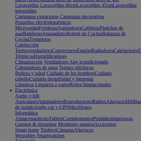
Lavavajillas
Lavavajillas 60cm
Lavavajillas 45cm
Lavavajillas
integrables
Campanas extractoras
Campanas decorativas
Pequeños electrodomésticos
Microondas
Freidoras
Aspiradores
Cafeteras
Planchas de
asar
Batidoras
Amasadores
Robots de Cocina
Balanzas de
Cocina
Tostadoras
Calefacción
Termoventiladores
Convectores
Estufas
Radiadores
Calefactores
D
Térmicos
Humidificadores
Climatización
Ventiladores
Aire acondicionado
Calentadores de agua
Termos eléctricos
Belleza y salud
Cuidado de los hombres
Cuidado
cabello
Cuidado dental
Salud y bienestar
Limpieza
Limpieza a vapor
Robot limpiacristales
Electrónica
Audio y hifi
Auriculares
Adaptadores
Reproductores
Radios
Altavoces
Hifi
Bar
de sonido
Audio car y GPS
Micrófonos
Informática
Almacenamiento
Tablets
Complementos
Portátiles
Impresoras
Gaming & streaming
Monitores gaming
Accesorios
Smart home
Timbres
Cámaras
Altavoces
Wearables
Smartwatches