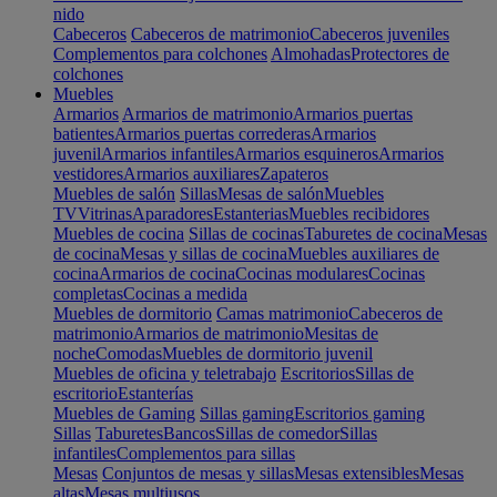
nido
Cabeceros
Cabeceros de matrimonio
Cabeceros juveniles
Complementos para colchones
Almohadas
Protectores de
colchones
Muebles
Armarios
Armarios de matrimonio
Armarios puertas
batientes
Armarios puertas correderas
Armarios
juvenil
Armarios infantiles
Armarios esquineros
Armarios
vestidores
Armarios auxiliares
Zapateros
Muebles de salón
Sillas
Mesas de salón
Muebles
TV
Vitrinas
Aparadores
Estanterias
Muebles recibidores
Muebles de cocina
Sillas de cocinas
Taburetes de cocina
Mesas
de cocina
Mesas y sillas de cocina
Muebles auxiliares de
cocina
Armarios de cocina
Cocinas modulares
Cocinas
completas
Cocinas a medida
Muebles de dormitorio
Camas matrimonio
Cabeceros de
matrimonio
Armarios de matrimonio
Mesitas de
noche
Comodas
Muebles de dormitorio juvenil
Muebles de oficina y teletrabajo
Escritorios
Sillas de
escritorio
Estanterías
Muebles de Gaming
Sillas gaming
Escritorios gaming
Sillas
Taburetes
Bancos
Sillas de comedor
Sillas
infantiles
Complementos para sillas
Mesas
Conjuntos de mesas y sillas
Mesas extensibles
Mesas
altas
Mesas multiusos