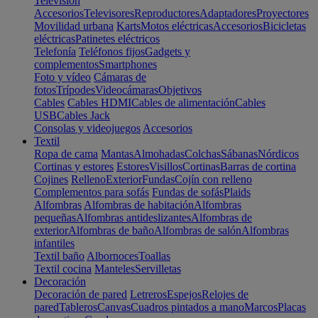
Televisión
Accesorios
Televisores
Reproductores
Adaptadores
Proyectores
Movilidad urbana
Karts
Motos eléctricas
Accesorios
Bicicletas
eléctricas
Patinetes eléctricos
Telefonía
Teléfonos fijos
Gadgets y
complementos
Smartphones
Foto y vídeo
Cámaras de
fotos
Trípodes
Videocámaras
Objetivos
Cables
Cables HDMI
Cables de alimentación
Cables
USB
Cables Jack
Consolas y videojuegos
Accesorios
Textil
Ropa de cama
Mantas
Almohadas
Colchas
Sábanas
Nórdicos
Cortinas y estores
Estores
Visillos
Cortinas
Barras de cortina
Cojines
Relleno
Exterior
Fundas
Cojín con relleno
Complementos para sofás
Fundas de sofás
Plaids
Alfombras
Alfombras de habitación
Alfombras
pequeñas
Alfombras antideslizantes
Alfombras de
exterior
Alfombras de baño
Alfombras de salón
Alfombras
infantiles
Textil baño
Albornoces
Toallas
Textil cocina
Manteles
Servilletas
Decoración
Decoración de pared
Letreros
Espejos
Relojes de
pared
Tableros
Canvas
Cuadros pintados a mano
Marcos
Placas