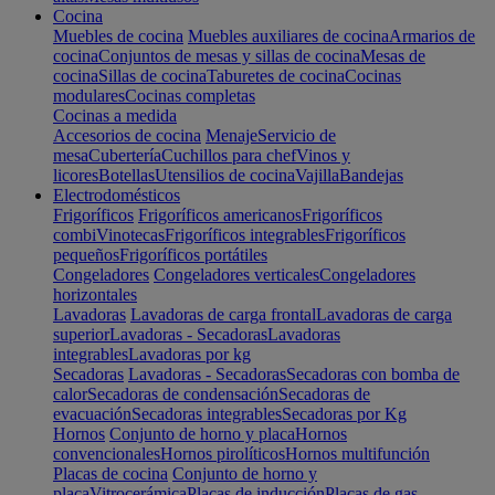
Cocina
Muebles de cocina
Muebles auxiliares de cocina
Armarios de
cocina
Conjuntos de mesas y sillas de cocina
Mesas de
cocina
Sillas de cocina
Taburetes de cocina
Cocinas
modulares
Cocinas completas
Cocinas a medida
Accesorios de cocina
Menaje
Servicio de
mesa
Cubertería
Cuchillos para chef
Vinos y
licores
Botellas
Utensilios de cocina
Vajilla
Bandejas
Electrodomésticos
Frigoríficos
Frigoríficos americanos
Frigoríficos
combi
Vinotecas
Frigoríficos integrables
Frigoríficos
pequeños
Frigoríficos portátiles
Congeladores
Congeladores verticales
Congeladores
horizontales
Lavadoras
Lavadoras de carga frontal
Lavadoras de carga
superior
Lavadoras - Secadoras
Lavadoras
integrables
Lavadoras por kg
Secadoras
Lavadoras - Secadoras
Secadoras con bomba de
calor
Secadoras de condensación
Secadoras de
evacuación
Secadoras integrables
Secadoras por Kg
Hornos
Conjunto de horno y placa
Hornos
convencionales
Hornos pirolíticos
Hornos multifunción
Placas de cocina
Conjunto de horno y
placa
Vitrocerámica
Placas de inducción
Placas de gas