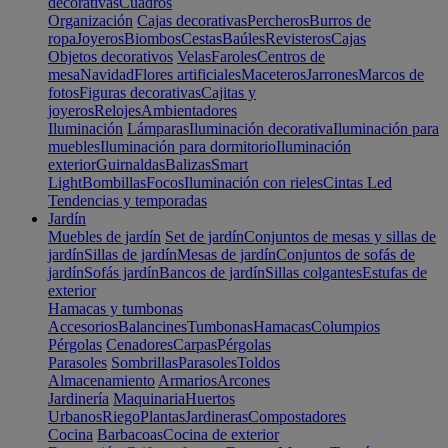
decorativas
Cuadros
Organización
Cajas decorativas
Percheros
Burros de
ropa
Joyeros
Biombos
Cestas
Baúles
Revisteros
Cajas
Objetos decorativos
Velas
Faroles
Centros de
mesa
Navidad
Flores artificiales
Maceteros
Jarrones
Marcos de
fotos
Figuras decorativas
Cajitas y
joyeros
Relojes
Ambientadores
Iluminación
Lámparas
Iluminación decorativa
Iluminación para
muebles
Iluminación para dormitorio
Iluminación
exterior
Guirnaldas
Balizas
Smart
Light
Bombillas
Focos
Iluminación con rieles
Cintas Led
Tendencias y temporadas
Jardín
Muebles de jardín
Set de jardín
Conjuntos de mesas y sillas de
jardín
Sillas de jardín
Mesas de jardín
Conjuntos de sofás de
jardín
Sofás jardín
Bancos de jardín
Sillas colgantes
Estufas de
exterior
Hamacas y tumbonas
Accesorios
Balancines
Tumbonas
Hamacas
Columpios
Pérgolas
Cenadores
Carpas
Pérgolas
Parasoles
Sombrillas
Parasoles
Toldos
Almacenamiento
Armarios
Arcones
Jardinería
Maquinaria
Huertos
Urbanos
Riego
Plantas
Jardineras
Compostadores
Cocina
Barbacoas
Cocina de exterior