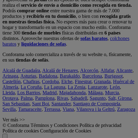
realiza el
servicio de envío a domicilio como recogida en tienda.
Podrás
comprar online
entre nuestra gama de más de 7.000
productos y
recibirlo en tu domicilio
, o bien con
recogida gratis
en nuestras tiendas física.
No esperes más para crear o renovar tu
hogar y transformarlo en un espacio con mucho estilo. Conforama
tiene 300
tiendas de muebles
físicas distribuidas en
6 países
distintos. Aproveche nuestras ofertas de
sofas baratos
,
colchones
baratos
y
liquidaciones de sofas
.
Conforama solo comercializa a través de su website o, físicamente,
en sus
tiendas de sofás
.
Alcalá de Guadaíra
,
Alcalá de Henares
,
Alcorcón
,
Alfafar
,
Alicante
,
Arinaga
,
Asturias
,
Badalona
,
Barakaldo
,
Barcelona
,
Burjassot
,
Castellón
,
Chafiras
,
Cordoba
,
Elche
,
Finestrat
,
Granada
,
Huércal de
Almería
,
La Coruña
,
La Laguna
,
La Zenia
,
Lanzarote
,
León
,
Lleida
,
Los Barrios
,
Madrid
,
Majadahonda
,
Málaga
,
Murcia
,
Orotava
,
Palma
,
Pamplona
,
Rivas
,
Sabadell
,
Sagunto
,
Salt, Girona
,
San Sebastian
,
Sant Boi
,
Santander
,
Santiago de Compostela
,
Sevilla
,
Tamaraceite
,
Terrassa
,
Viana
,
Vilanova i la Geltrú
,
Zaragoza
Ver más >>
© Conforama
Términos y Condiciones
Política de privacidad
Política de cookies
Configuración de Cookies