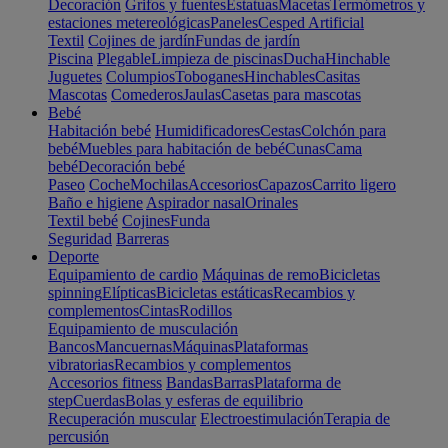
Decoración
Grifos y fuentes
Estatuas
Macetas
Termómetros y
estaciones metereológicas
Paneles
Cesped Artificial
Textil
Cojines de jardín
Fundas de jardín
Piscina
Plegable
Limpieza de piscinas
Ducha
Hinchable
Juguetes
Columpios
Toboganes
Hinchables
Casitas
Mascotas
Comederos
Jaulas
Casetas para mascotas
Bebé
Habitación bebé
Humidificadores
Cestas
Colchón para
bebé
Muebles para habitación de bebé
Cunas
Cama
bebé
Decoración bebé
Paseo
Coche
Mochilas
Accesorios
Capazos
Carrito ligero
Baño e higiene
Aspirador nasal
Orinales
Textil bebé
Cojines
Funda
Seguridad
Barreras
Deporte
Equipamiento de cardio
Máquinas de remo
Bicicletas
spinning
Elípticas
Bicicletas estáticas
Recambios y
complementos
Cintas
Rodillos
Equipamiento de musculación
Bancos
Mancuernas
Máquinas
Plataformas
vibratorias
Recambios y complementos
Accesorios fitness
Bandas
Barras
Plataforma de
step
Cuerdas
Bolas y esferas de equilibrio
Recuperación muscular
Electroestimulación
Terapia de
percusión