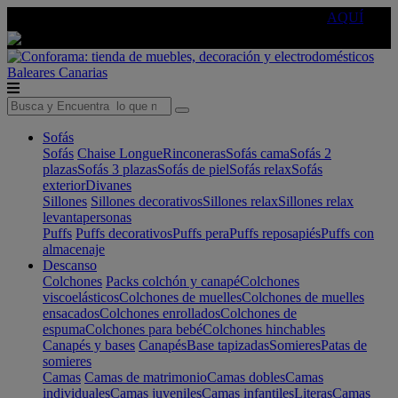
🔵Cambia tu electro con
-10% EXTRA
de descuento ☑️
AQUÍ
Baleares
Canarias
Sofás
Sofás
Chaise Longue
Rinconeras
Sofás cama
Sofás 2
plazas
Sofás 3 plazas
Sofás de piel
Sofás relax
Sofás
exterior
Divanes
Sillones
Sillones decorativos
Sillones relax
Sillones relax
levantapersonas
Puffs
Puffs decorativos
Puffs pera
Puffs reposapiés
Puffs con
almacenaje
Descanso
Colchones
Packs colchón y canapé
Colchones
viscoelásticos
Colchones de muelles
Colchones de muelles
ensacados
Colchones enrollados
Colchones de
espuma
Colchones para bebé
Colchones hinchables
Canapés y bases
Canapés
Base tapizadas
Somieres
Patas de
somieres
Camas
Camas de matrimonio
Camas dobles
Camas
individuales
Camas juveniles
Camas infantiles
Literas
Camas