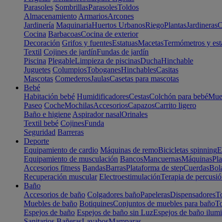
Parasoles
Sombrillas
Parasoles
Toldos
Almacenamiento
Armarios
Arcones
Jardinería
Maquinaria
Huertos Urbanos
Riego
Plantas
Jardineras
C
Cocina
Barbacoas
Cocina de exterior
Decoración
Grifos y fuentes
Estatuas
Macetas
Termómetros y est
Textil
Cojines de jardín
Fundas de jardín
Piscina
Plegable
Limpieza de piscinas
Ducha
Hinchable
Juguetes
Columpios
Toboganes
Hinchables
Casitas
Mascotas
Comederos
Jaulas
Casetas para mascotas
Bebé
Habitación bebé
Humidificadores
Cestas
Colchón para bebé
Mueb
Paseo
Coche
Mochilas
Accesorios
Capazos
Carrito ligero
Baño e higiene
Aspirador nasal
Orinales
Textil bebé
Cojines
Funda
Seguridad
Barreras
Deporte
Equipamiento de cardio
Máquinas de remo
Bicicletas spinning
E
Equipamiento de musculación
Bancos
Mancuernas
Máquinas
Pla
Accesorios fitness
Bandas
Barras
Plataforma de step
Cuerdas
Bola
Recuperación muscular
Electroestimulación
Terapia de percusi
Baño
Accesorios de baño
Colgadores baño
Papeleras
Dispensadores
To
Muebles de baño
Botiquines
Conjuntos de muebles para baño
To
Espejos de baño
Espejos de baño sin Luz
Espejos de baño ilum
Sanitarios
Bañeras
Lavabos
Mamparas