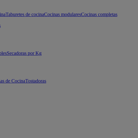
ina
Taburetes de cocina
Cocinas modulares
Cocinas completas
s
bles
Secadoras por Kg
as de Cocina
Tostadoras