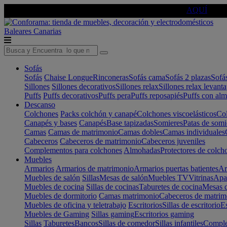
🔵Cambia tu electro con
-10% EXTRA
de descuento ☑️
AQUÍ
Baleares
Canarias
Sofás
Sofás
Chaise Longue
Rinconeras
Sofás cama
Sofás 2 plazas
Sofá
Sillones
Sillones decorativos
Sillones relax
Sillones relax levant
Puffs
Puffs decorativos
Puffs pera
Puffs reposapiés
Puffs con al
Descanso
Colchones
Packs colchón y canapé
Colchones viscoelásticos
Col
Canapés y bases
Canapés
Base tapizadas
Somieres
Patas de somi
Camas
Camas de matrimonio
Camas dobles
Camas individuales
Cabeceros
Cabeceros de matrimonio
Cabeceros juveniles
Complementos para colchones
Almohadas
Protectores de colch
Muebles
Armarios
Armarios de matrimonio
Armarios puertas batientes
Ar
Muebles de salón
Sillas
Mesas de salón
Muebles TV
Vitrinas
Apa
Muebles de cocina
Sillas de cocinas
Taburetes de cocina
Mesas d
Muebles de dormitorio
Camas matrimonio
Cabeceros de matrim
Muebles de oficina y teletrabajo
Escritorios
Sillas de escritorio
Es
Muebles de Gaming
Sillas gaming
Escritorios gaming
Sillas
Taburetes
Bancos
Sillas de comedor
Sillas infantiles
Complem