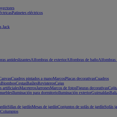
oyectores
éctricas
Patinetes eléctricos
s Jack
ras antideslizantes
Alfombras de exterior
Alfombras de baño
Alfombras 
Canvas
Cuadros pintados a mano
Marcos
Placas decorativas
Cuadros
s
Biombos
Cestas
Baúles
Revisteros
Cajas
s artificiales
Maceteros
Jarrones
Marcos de fotos
Figuras decorativas
Cajit
muebles
Iluminación para dormitorio
Iluminación exterior
Guirnaldas
Bali
ardín
Sillas de jardín
Mesas de jardín
Conjuntos de sofás de jardín
Sofás j
s
Columpios