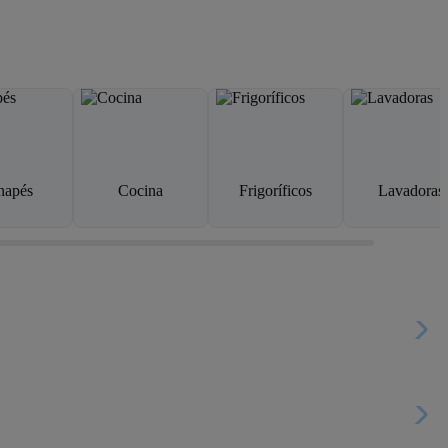
napés
Cocina
Frigoríficos
Lavadoras