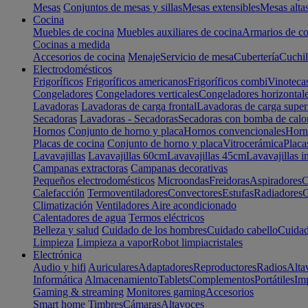
Mesas
Conjuntos de mesas y sillas
Mesas extensibles
Mesas alta
Cocina
Muebles de cocina
Muebles auxiliares de cocina
Armarios de co
Cocinas a medida
Accesorios de cocina
Menaje
Servicio de mesa
Cubertería
Cuchil
Electrodomésticos
Frigoríficos
Frigoríficos americanos
Frigoríficos combi
Vinoteca
Congeladores
Congeladores verticales
Congeladores horizontal
Lavadoras
Lavadoras de carga frontal
Lavadoras de carga super
Secadoras
Lavadoras - Secadoras
Secadoras con bomba de calo
Hornos
Conjunto de horno y placa
Hornos convencionales
Horno
Placas de cocina
Conjunto de horno y placa
Vitrocerámica
Placa
Lavavajillas
Lavavajillas 60cm
Lavavajillas 45cm
Lavavajillas i
Campanas extractoras
Campanas decorativas
Pequeños electrodomésticos
Microondas
Freidoras
Aspiradores
C
Calefacción
Termoventiladores
Convectores
Estufas
Radiadores
C
Climatización
Ventiladores
Aire acondicionado
Calentadores de agua
Termos eléctricos
Belleza y salud
Cuidado de los hombres
Cuidado cabello
Cuidad
Limpieza
Limpieza a vapor
Robot limpiacristales
Electrónica
Audio y hifi
Auriculares
Adaptadores
Reproductores
Radios
Alta
Informática
Almacenamiento
Tablets
Complementos
Portátiles
Im
Gaming & streaming
Monitores gaming
Accesorios
Smart home
Timbres
Cámaras
Altavoces