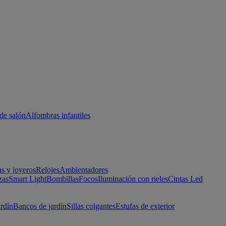
de salón
Alfombras infantiles
as y joyeros
Relojes
Ambientadores
zas
Smart Light
Bombillas
Focos
Iluminación con rieles
Cintas Led
ardín
Bancos de jardín
Sillas colgantes
Estufas de exterior