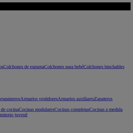
os
Colchones de espuma
Colchones para bebé
Colchones hinchables
esquineros
Armarios vestidores
Armarios auxiliares
Zapateros
 de cocina
Cocinas modulares
Cocinas completas
Cocinas a medida
mitorio juvenil