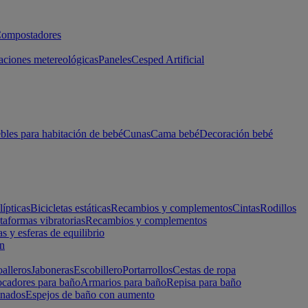
ompostadores
aciones metereológicas
Paneles
Cesped Artificial
les para habitación de bebé
Cunas
Cama bebé
Decoración bebé
lípticas
Bicicletas estáticas
Recambios y complementos
Cintas
Rodillos
taformas vibratorias
Recambios y complementos
s y esferas de equilibrio
ón
alleros
Jaboneras
Escobillero
Portarrollos
Cestas de ropa
cadores para baño
Armarios para baño
Repisa para baño
inados
Espejos de baño con aumento