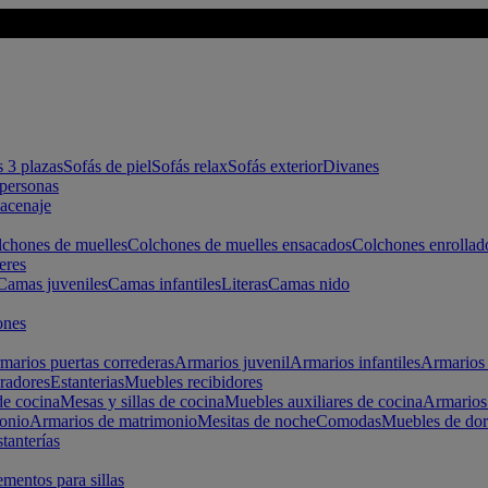
s 3 plazas
Sofás de piel
Sofás relax
Sofás exterior
Divanes
apersonas
macenaje
chones de muelles
Colchones de muelles ensacados
Colchones enrollad
eres
Camas juveniles
Camas infantiles
Literas
Camas nido
ones
marios puertas correderas
Armarios juvenil
Armarios infantiles
Armarios 
radores
Estanterias
Muebles recibidores
e cocina
Mesas y sillas de cocina
Muebles auxiliares de cocina
Armarios
onio
Armarios de matrimonio
Mesitas de noche
Comodas
Muebles de dor
tanterías
entos para sillas