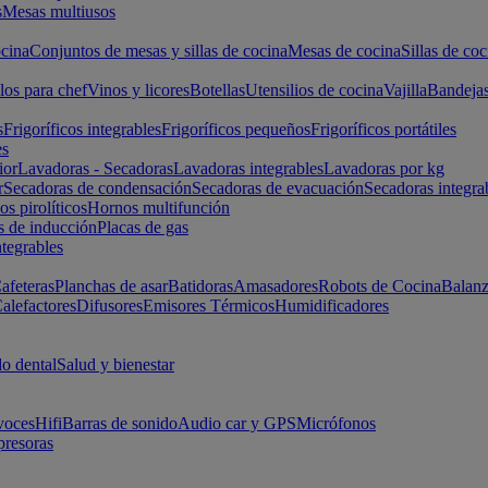
s
Mesas multiusos
cina
Conjuntos de mesas y sillas de cocina
Mesas de cocina
Sillas de coc
los para chef
Vinos y licores
Botellas
Utensilios de cocina
Vajilla
Bandeja
s
Frigoríficos integrables
Frigoríficos pequeños
Frigoríficos portátiles
es
ior
Lavadoras - Secadoras
Lavadoras integrables
Lavadoras por kg
r
Secadoras de condensación
Secadoras de evacuación
Secadoras integra
s pirolíticos
Hornos multifunción
s de inducción
Placas de gas
ntegrables
afeteras
Planchas de asar
Batidoras
Amasadores
Robots de Cocina
Balanz
alefactores
Difusores
Emisores Térmicos
Humidificadores
o dental
Salud y bienestar
voces
Hifi
Barras de sonido
Audio car y GPS
Micrófonos
presoras