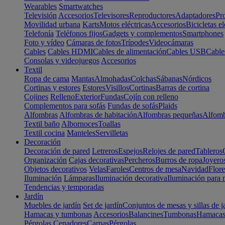
Wearables
Smartwatches
Televisión
Accesorios
Televisores
Reproductores
Adaptadores
Pr
Movilidad urbana
Karts
Motos eléctricas
Accesorios
Bicicletas el
Telefonía
Teléfonos fijos
Gadgets y complementos
Smartphones
Foto y vídeo
Cámaras de fotos
Trípodes
Videocámaras
Cables
Cables HDMI
Cables de alimentación
Cables USB
Cable
Consolas y videojuegos
Accesorios
Textil
Ropa de cama
Mantas
Almohadas
Colchas
Sábanas
Nórdicos
Cortinas y estores
Estores
Visillos
Cortinas
Barras de cortina
Cojines
Relleno
Exterior
Fundas
Cojín con relleno
Complementos para sofás
Fundas de sofás
Plaids
Alfombras
Alfombras de habitación
Alfombras pequeñas
Alfomb
Textil baño
Albornoces
Toallas
Textil cocina
Manteles
Servilletas
Decoración
Decoración de pared
Letreros
Espejos
Relojes de pared
Tableros
Organización
Cajas decorativas
Percheros
Burros de ropa
Joyero
Objetos decorativos
Velas
Faroles
Centros de mesa
Navidad
Flore
Iluminación
Lámparas
Iluminación decorativa
Iluminación para 
Tendencias y temporadas
Jardín
Muebles de jardín
Set de jardín
Conjuntos de mesas y sillas de j
Hamacas y tumbonas
Accesorios
Balancines
Tumbonas
Hamaca
Pérgolas
Cenadores
Carpas
Pérgolas