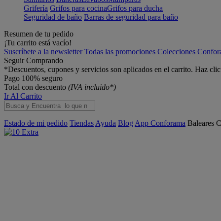
Grifería
Grifos para cocina
Grifos para ducha
Seguridad de baño
Barras de seguridad para baño
Resumen de tu pedido
¡Tu carrito está vacío!
Suscríbete a la newsletter
Todas las promociones
Colecciones Confo
Seguir Comprando
*Descuentos, cupones y servicios son aplicados en el carrito. Haz cli
Pago 100% seguro
Total con descuento
(IVA incluido*)
Ir Al Carrito
Estado de mi pedido
Tiendas
Ayuda
Blog
App Conforama
Baleares
C