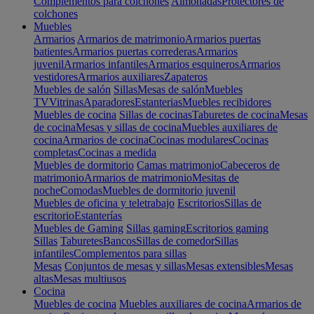
Complementos para colchones
Almohadas
Protectores de
colchones
Muebles
Armarios
Armarios de matrimonio
Armarios puertas
batientes
Armarios puertas correderas
Armarios
juvenil
Armarios infantiles
Armarios esquineros
Armarios
vestidores
Armarios auxiliares
Zapateros
Muebles de salón
Sillas
Mesas de salón
Muebles
TV
Vitrinas
Aparadores
Estanterias
Muebles recibidores
Muebles de cocina
Sillas de cocinas
Taburetes de cocina
Mesas
de cocina
Mesas y sillas de cocina
Muebles auxiliares de
cocina
Armarios de cocina
Cocinas modulares
Cocinas
completas
Cocinas a medida
Muebles de dormitorio
Camas matrimonio
Cabeceros de
matrimonio
Armarios de matrimonio
Mesitas de
noche
Comodas
Muebles de dormitorio juvenil
Muebles de oficina y teletrabajo
Escritorios
Sillas de
escritorio
Estanterías
Muebles de Gaming
Sillas gaming
Escritorios gaming
Sillas
Taburetes
Bancos
Sillas de comedor
Sillas
infantiles
Complementos para sillas
Mesas
Conjuntos de mesas y sillas
Mesas extensibles
Mesas
altas
Mesas multiusos
Cocina
Muebles de cocina
Muebles auxiliares de cocina
Armarios de