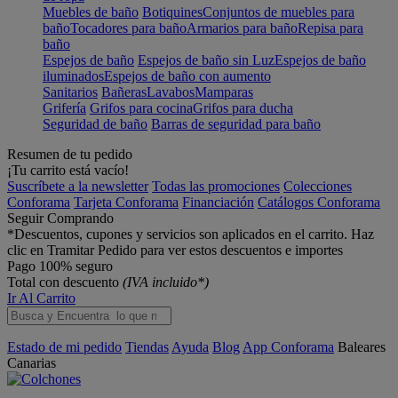
Muebles de baño
Botiquines
Conjuntos de muebles para
baño
Tocadores para baño
Armarios para baño
Repisa para
baño
Espejos de baño
Espejos de baño sin Luz
Espejos de baño
iluminados
Espejos de baño con aumento
Sanitarios
Bañeras
Lavabos
Mamparas
Grifería
Grifos para cocina
Grifos para ducha
Seguridad de baño
Barras de seguridad para baño
Resumen de tu pedido
¡Tu carrito está vacío!
Suscríbete a la newsletter
Todas las promociones
Colecciones
Conforama
Tarjeta Conforama
Financiación
Catálogos Conforama
Seguir Comprando
*Descuentos, cupones y servicios son aplicados en el carrito. Haz
clic en Tramitar Pedido para ver estos descuentos e importes
Pago 100% seguro
Total con descuento
(IVA incluido*)
Ir Al Carrito
Estado de mi pedido
Tiendas
Ayuda
Blog
App Conforama
Baleares
Canarias