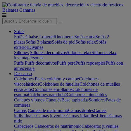
Baleares
Canarias
Sofás
Sofás
Chaise Longue
Rinconeras
Sofás cama
Sofás 2
plazas
Sofás 3 plazas
Sofás de piel
Sofás relax
Sofás
exterior
Divanes
Sillones
Sillones decorativos
Sillones relax
Sillones relax
levantapersonas
Puffs
Puffs decorativos
Puffs pera
Puffs reposapiés
Puffs con
almacenaje
Descanso
Colchones
Packs colchón y canapé
Colchones
viscoelásticos
Colchones de muelles
Colchones de muelles
ensacados
Colchones enrollados
Colchones de
espuma
Colchones para bebé
Colchones hinchables
Canapés y bases
Canapés
Base tapizadas
Somieres
Patas de
somieres
Camas
Camas de matrimonio
Camas dobles
Camas
individuales
Camas juveniles
Camas infantiles
Literas
Camas
nido
Cabeceros
Cabeceros de matrimonio
Cabeceros juveniles