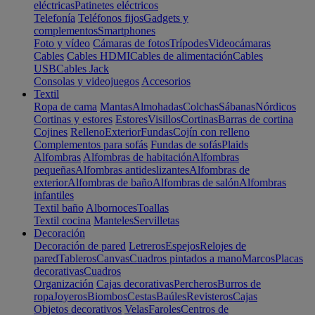
eléctricas
Patinetes eléctricos
Telefonía
Teléfonos fijos
Gadgets y
complementos
Smartphones
Foto y vídeo
Cámaras de fotos
Trípodes
Videocámaras
Cables
Cables HDMI
Cables de alimentación
Cables
USB
Cables Jack
Consolas y videojuegos
Accesorios
Textil
Ropa de cama
Mantas
Almohadas
Colchas
Sábanas
Nórdicos
Cortinas y estores
Estores
Visillos
Cortinas
Barras de cortina
Cojines
Relleno
Exterior
Fundas
Cojín con relleno
Complementos para sofás
Fundas de sofás
Plaids
Alfombras
Alfombras de habitación
Alfombras
pequeñas
Alfombras antideslizantes
Alfombras de
exterior
Alfombras de baño
Alfombras de salón
Alfombras
infantiles
Textil baño
Albornoces
Toallas
Textil cocina
Manteles
Servilletas
Decoración
Decoración de pared
Letreros
Espejos
Relojes de
pared
Tableros
Canvas
Cuadros pintados a mano
Marcos
Placas
decorativas
Cuadros
Organización
Cajas decorativas
Percheros
Burros de
ropa
Joyeros
Biombos
Cestas
Baúles
Revisteros
Cajas
Objetos decorativos
Velas
Faroles
Centros de