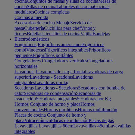
cocina
Conjuntos de mesas y sillas de cocina
Mesas de
cocina
Sillas de cocina
Taburetes de cocina
Cocinas
modulares
Cocinas completas
Cocinas a medida
Accesorios de cocina
Menaje
Servicio de
mesa
Cubertería
Cuchillos para chef
Vinos y
licores
Botellas
Utensilios de cocina
Vajilla
Bandejas
Electrodomésticos
Frigoríficos
Frigoríficos americanos
Frigoríficos
combi
Vinotecas
Frigoríficos integrables
Frigoríficos
pequeños
Frigoríficos portátiles
Congeladores
Congeladores verticales
Congeladores
horizontales
Lavadoras
Lavadoras de carga frontal
Lavadoras de carga
superior
Lavadoras - Secadoras
Lavadoras
integrables
Lavadoras por kg
Secadoras
Lavadoras - Secadoras
Secadoras con bomba de
calor
Secadoras de condensación
Secadoras de
evacuación
Secadoras integrables
Secadoras por Kg
Hornos
Conjunto de horno y placa
Hornos
convencionales
Hornos pirolíticos
Hornos multifunción
Placas de cocina
Conjunto de horno y
placa
Vitrocerámica
Placas de inducción
Placas de gas
Lavavajillas
Lavavajillas 60cm
Lavavajillas 45cm
Lavavajillas
integrables