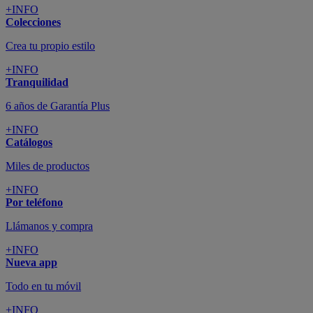
+INFO
Colecciones
Crea tu propio estilo
+INFO
Tranquilidad
6 años de Garantía Plus
+INFO
Catálogos
Miles de productos
+INFO
Por teléfono
Llámanos y compra
+INFO
Nueva app
Todo en tu móvil
+INFO