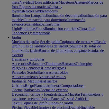
mesa
Navidad
Flores artificiales
Maceteros
Jarrones
Marcos de
fotos
Figuras decorativas
Cajitas y
joyeros
Relojes
Ambientadores
Iluminación
Lámparas
Iluminación decorativa
Iluminación para
muebles
Iluminación para dormitorio
Iluminación
exterior
Guirnaldas
Balizas
Smart
Light
Bombillas
Focos
Iluminación con rieles
Cintas Led
Tendencias y temporadas
Jardín
Muebles de jardín
Set de jardín
Conjuntos de mesas y sillas de
jardín
Sillas de jardín
Mesas de jardín
Conjuntos de sofás de
jardín
Sofás jardín
Bancos de jardín
Sillas colgantes
Estufas de
exterior
Hamacas y tumbonas
Accesorios
Balancines
Tumbonas
Hamacas
Columpios
Pérgolas
Cenadores
Carpas
Pérgolas
Parasoles
Sombrillas
Parasoles
Toldos
Almacenamiento
Armarios
Arcones
Jardinería
Maquinaria
Huertos
Urbanos
Riego
Plantas
Jardineras
Compostadores
Cocina
Barbacoas
Cocina de exterior
Decoración
Grifos y fuentes
Estatuas
Macetas
Termómetros y
estaciones metereológicas
Paneles
Cesped Artificial
Textil
Cojines de jardín
Fundas de jardín
Piscina
Plegable
Limpieza de piscinas
Ducha
Hinchable