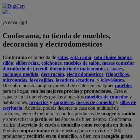
¡Nueva app!
Conforama, tu tienda de muebles,
decoración y electrodomésticos
Conforama
es tu tienda de
sofás
,
sofá cama
,
sofá chaise longue
,
sillón
,
sillón relax
,
colchones
,
muebles de salón
,
mesas comedor
,
dormitorio de juvenil
,
dormitorio de matrimonio
,
canapés
,
cocinas a medida
,
decoración
,
electrodomésticos
,
frigoríficos
,
microondas
,
lavavajillas
,
lavadora secadora
, y
televisiones
.
Descubre nuestra amplia variedad de estilos en cualquier
muebles
para tu hogar,
con los mejores precios y promociones
. Crea el
espacio en el que vives gracias a nuestros
muebles de comedor
y
habitaciones,
armarios
y
zapateros
,
mesas de comedor
y
sillas de
escritorio
. Además, podrás decorar tu casa con multitud de
artículos, tener el mejor ocio con los productos de
imagen y sonido
y aprovechar tu
jardín
en las épocas de buen tiempo. Conforama
realiza el
servicio de envío a domicilio como recogida en tienda.
Podrás
comprar online
entre nuestra gama de más de 7.000
productos y
recibirlo en tu domicilio
, o bien con
recogida gratis