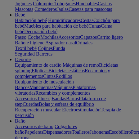
Juguetes
Columpios
Toboganes
Hinchables
Casitas
Mascotas
Comederos
Jaulas
Casetas para mascotas
Bebé
Habitación bebé
Humidificadores
Cestas
Colchón para
bebé
Muebles para habitación de bebé
Cunas
Cama
bebé
Decoración bebé
Paseo
Coche
Mochilas
Accesorios
Capazos
Carrito ligero
Baño e higiene
Aspirador nasal
Orinales
Textil bebé
Cojines
Funda
Seguridad
Barreras
Deporte
Equipamiento de cardio
Máquinas de remo
Bicicletas
spinning
Elípticas
Bicicletas estáticas
Recambios y
complementos
Cintas
Rodillos
Equipamiento de musculación
Bancos
Mancuernas
Máquinas
Plataformas
vibratorias
Recambios y complementos
Accesorios fitness
Bandas
Barras
Plataforma de
step
Cuerdas
Bolas y esferas de equilibrio
Recuperación muscular
Electroestimulación
Terapia de
percusión
Baño
Accesorios de baño
Colgadores
baño
Papeleras
Dispensadores
Toalleros
Jaboneras
Escobillero
Port
de ropa