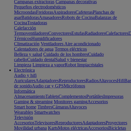
Campanas extractoras
Campanas decorativas
Pequeños electrodomésticos
Microondas
Freidoras
Aspiradores
Cafeteras
Planchas de
asar
Batidoras
Amasadores
Robots de Cocina
Balanzas de
Cocina
Tostadoras
Calefacción
Termoventiladores
Convectores
Estufas
Radiadores
Calefactores
D
Térmicos
Humidificadores
Climatización
Ventiladores
Aire acondicionado
Calentadores de agua
Termos eléctricos
Belleza y salud
Cuidado de los hombres
Cuidado
cabello
Cuidado dental
Salud y bienestar
Limpieza
Limpieza a vapor
Robot limpiacristales
Electrónica
Audio y hifi
Auriculares
Adaptadores
Reproductores
Radios
Altavoces
Hifi
Bar
de sonido
Audio car y GPS
Micrófonos
Informática
Almacenamiento
Tablets
Complementos
Portátiles
Impresoras
Gaming & streaming
Monitores gaming
Accesorios
Smart home
Timbres
Cámaras
Altavoces
Wearables
Smartwatches
Televisión
Accesorios
Televisores
Reproductores
Adaptadores
Proyectores
Movilidad urbana
Karts
Motos eléctricas
Accesorios
Bicicletas