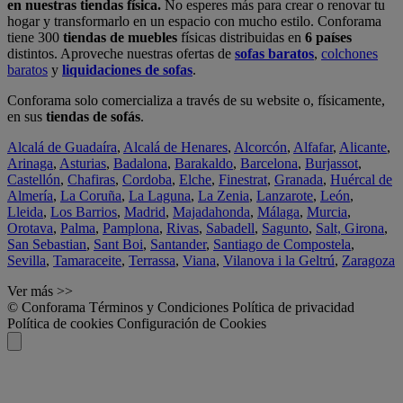
en nuestras tiendas física.
No esperes más para crear o renovar tu
hogar y transformarlo en un espacio con mucho estilo. Conforama
tiene 300
tiendas de muebles
físicas distribuidas en
6 países
distintos. Aproveche nuestras ofertas de
sofas baratos
,
colchones
baratos
y
liquidaciones de sofas
.
Conforama solo comercializa a través de su website o, físicamente,
en sus
tiendas de sofás
.
Alcalá de Guadaíra
,
Alcalá de Henares
,
Alcorcón
,
Alfafar
,
Alicante
,
Arinaga
,
Asturias
,
Badalona
,
Barakaldo
,
Barcelona
,
Burjassot
,
Castellón
,
Chafiras
,
Cordoba
,
Elche
,
Finestrat
,
Granada
,
Huércal de
Almería
,
La Coruña
,
La Laguna
,
La Zenia
,
Lanzarote
,
León
,
Lleida
,
Los Barrios
,
Madrid
,
Majadahonda
,
Málaga
,
Murcia
,
Orotava
,
Palma
,
Pamplona
,
Rivas
,
Sabadell
,
Sagunto
,
Salt, Girona
,
San Sebastian
,
Sant Boi
,
Santander
,
Santiago de Compostela
,
Sevilla
,
Tamaraceite
,
Terrassa
,
Viana
,
Vilanova i la Geltrú
,
Zaragoza
Ver más >>
© Conforama
Términos y Condiciones
Política de privacidad
Política de cookies
Configuración de Cookies