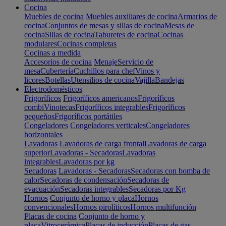
Cocina
Muebles de cocina
Muebles auxiliares de cocina
Armarios de
cocina
Conjuntos de mesas y sillas de cocina
Mesas de
cocina
Sillas de cocina
Taburetes de cocina
Cocinas
modulares
Cocinas completas
Cocinas a medida
Accesorios de cocina
Menaje
Servicio de
mesa
Cubertería
Cuchillos para chef
Vinos y
licores
Botellas
Utensilios de cocina
Vajilla
Bandejas
Electrodomésticos
Frigoríficos
Frigoríficos americanos
Frigoríficos
combi
Vinotecas
Frigoríficos integrables
Frigoríficos
pequeños
Frigoríficos portátiles
Congeladores
Congeladores verticales
Congeladores
horizontales
Lavadoras
Lavadoras de carga frontal
Lavadoras de carga
superior
Lavadoras - Secadoras
Lavadoras
integrables
Lavadoras por kg
Secadoras
Lavadoras - Secadoras
Secadoras con bomba de
calor
Secadoras de condensación
Secadoras de
evacuación
Secadoras integrables
Secadoras por Kg
Hornos
Conjunto de horno y placa
Hornos
convencionales
Hornos pirolíticos
Hornos multifunción
Placas de cocina
Conjunto de horno y
placa
Vitrocerámica
Placas de inducción
Placas de gas