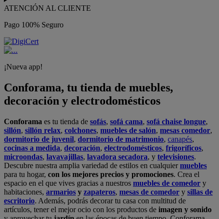
ATENCIÓN AL CLIENTE
Pago 100% Seguro
¡Nueva app!
Conforama, tu tienda de muebles,
decoración y electrodomésticos
Conforama
es tu tienda de
sofás
,
sofá cama
,
sofá chaise longue
,
sillón
,
sillón relax
,
colchones
,
muebles de salón
,
mesas comedor
,
dormitorio de juvenil
,
dormitorio de matrimonio
,
canapés
,
cocinas a medida
,
decoración
,
electrodomésticos
,
frigoríficos
,
microondas
,
lavavajillas
,
lavadora secadora
, y
televisiones
.
Descubre nuestra amplia variedad de estilos en cualquier
muebles
para tu hogar,
con los mejores precios y promociones
. Crea el
espacio en el que vives gracias a nuestros
muebles de comedor
y
habitaciones,
armarios
y
zapateros
,
mesas de comedor
y
sillas de
escritorio
. Además, podrás decorar tu casa con multitud de
artículos, tener el mejor ocio con los productos de
imagen y sonido
y aprovechar tu
jardín
en las épocas de buen tiempo. Conforama