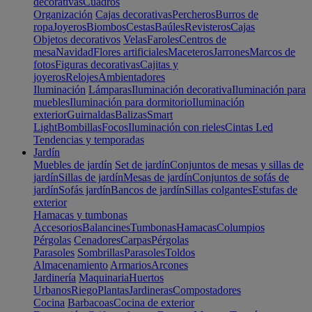
decorativas
Cuadros
Organización
Cajas decorativas
Percheros
Burros de
ropa
Joyeros
Biombos
Cestas
Baúles
Revisteros
Cajas
Objetos decorativos
Velas
Faroles
Centros de
mesa
Navidad
Flores artificiales
Maceteros
Jarrones
Marcos de
fotos
Figuras decorativas
Cajitas y
joyeros
Relojes
Ambientadores
Iluminación
Lámparas
Iluminación decorativa
Iluminación para
muebles
Iluminación para dormitorio
Iluminación
exterior
Guirnaldas
Balizas
Smart
Light
Bombillas
Focos
Iluminación con rieles
Cintas Led
Tendencias y temporadas
Jardín
Muebles de jardín
Set de jardín
Conjuntos de mesas y sillas de
jardín
Sillas de jardín
Mesas de jardín
Conjuntos de sofás de
jardín
Sofás jardín
Bancos de jardín
Sillas colgantes
Estufas de
exterior
Hamacas y tumbonas
Accesorios
Balancines
Tumbonas
Hamacas
Columpios
Pérgolas
Cenadores
Carpas
Pérgolas
Parasoles
Sombrillas
Parasoles
Toldos
Almacenamiento
Armarios
Arcones
Jardinería
Maquinaria
Huertos
Urbanos
Riego
Plantas
Jardineras
Compostadores
Cocina
Barbacoas
Cocina de exterior