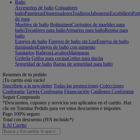
Baño
Accesorios de baño
Colgadores
baño
Papeleras
Dispensadores
Toalleros
Jaboneras
Escobillero
Port
de ropa
Muebles de baño
Botiquines
Conjuntos de muebles para
baño
Tocadores para baño
Armarios para baño
Repisa para
baño
Espejos de baño
Espejos de baño sin Luz
Espejos de baño
iluminados
Espejos de baño con aumento
Sanitarios
Bañeras
Lavabos
Mamparas
Grifería
Grifos para cocina
Grifos para ducha
Seguridad de baño
Barras de seguridad para baño
Resumen de tu pedido
¡Tu carrito está vacío!
Suscríbete a la newsletter
Todas las promociones
Colecciones
Conforama
Tarjeta Conforama
Financiación
Catálogos Conforama
Seguir Comprando
*Descuentos, cupones y servicios son aplicados en el carrito. Haz
clic en Tramitar Pedido para ver estos descuentos e importes
Pago 100% seguro
Total con descuento
(IVA incluido*)
Ir Al Carrito