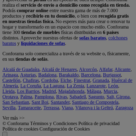
realiza el
servicio de envío a domicilio como recogida en tienda.
Podrás
comprar online
entre nuestra gama de más de 7.000
productos y
recibirlo en tu domicilio
, o bien con
recogida gratis
en nuestras tiendas física.
No esperes más para crear o renovar tu
hogar y transformarlo en un espacio con mucho estilo. Conforama
tiene 300
tiendas de muebles
físicas distribuidas en
6 países
distintos. Aproveche nuestras ofertas de
sofas baratos
,
colchones
baratos
y
liquidaciones de sofas
.
Conforama solo comercializa a través de su website o, físicamente,
en sus
tiendas de sofás
.
Alcalá de Guadaíra
,
Alcalá de Henares
,
Alcorcón
,
Alfafar
,
Alicante
,
Arinaga
,
Asturias
,
Badalona
,
Barakaldo
,
Barcelona
,
Burjassot
,
Castellón
,
Chafiras
,
Cordoba
,
Elche
,
Finestrat
,
Granada
,
Huércal de
Almería
,
La Coruña
,
La Laguna
,
La Zenia
,
Lanzarote
,
León
,
Lleida
,
Los Barrios
,
Madrid
,
Majadahonda
,
Málaga
,
Murcia
,
Orotava
,
Palma
,
Pamplona
,
Rivas
,
Sabadell
,
Sagunto
,
Salt, Girona
,
San Sebastian
,
Sant Boi
,
Santander
,
Santiago de Compostela
,
Sevilla
,
Tamaraceite
,
Terrassa
,
Viana
,
Vilanova i la Geltrú
,
Zaragoza
Ver más >>
© Conforama
Términos y Condiciones
Política de privacidad
Política de cookies
Configuración de Cookies