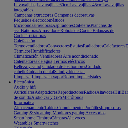
Lavavajillas
Lavavajillas 60cm
Lavavajillas 45cm
Lavavajillas
integrables
Campanas extractoras
Campanas decorativas
Pequeños electrodomésticos
Microondas
Freidoras
Aspiradores
Cafeteras
Planchas de
asar
Batidoras
Amasadores
Robots de Cocina
Balanzas de
Cocina
Tostadoras
Calefacción
Termoventiladores
Convectores
Estufas
Radiadores
Calefactores
D
Térmicos
Humidificadores
Climatización
Ventiladores
Aire acondicionado
Calentadores de agua
Termos eléctricos
Belleza y salud
Cuidado de los hombres
Cuidado
cabello
Cuidado dental
Salud y bienestar
Limpieza
Limpieza a vapor
Robot limpiacristales
Electrónica
Audio y hifi
Auriculares
Adaptadores
Reproductores
Radios
Altavoces
Hifi
Bar
de sonido
Audio car y GPS
Micrófonos
Informática
Almacenamiento
Tablets
Complementos
Portátiles
Impresoras
Gaming & streaming
Monitores gaming
Accesorios
Smart home
Timbres
Cámaras
Altavoces
Wearables
Smartwatches