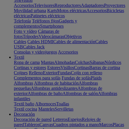
Televisión
Accesorios
Televisores
Reproductores
Adaptadores
Proyectores
Movilidad urbana
Karts
Motos eléctricas
Accesorios
Bicicletas
eléctricas
Patinetes eléctricos
Telefonía
Teléfonos fijos
Gadgets y
complementos
Smartphones
Foto y vídeo
Cámaras de
fotos
Trípodes
Videocámaras
Objetivos
Cables
Cables HDMI
Cables de alimentación
Cables
USB
Cables Jack
Consolas y videojuegos
Accesorios
Textil
Ropa de cama
Mantas
Almohadas
Colchas
Sábanas
Nórdicos
Cortinas y estores
Estores
Visillos
Cortinas
Barras de cortina
Cojines
Relleno
Exterior
Fundas
Cojín con relleno
Complementos para sofás
Fundas de sofás
Plaids
Alfombras
Alfombras de habitación
Alfombras
pequeñas
Alfombras antideslizantes
Alfombras de
exterior
Alfombras de baño
Alfombras de salón
Alfombras
infantiles
Textil baño
Albornoces
Toallas
Textil cocina
Manteles
Servilletas
Decoración
Decoración de pared
Letreros
Espejos
Relojes de
pared
Tableros
Canvas
Cuadros pintados a mano
Marcos
Placas