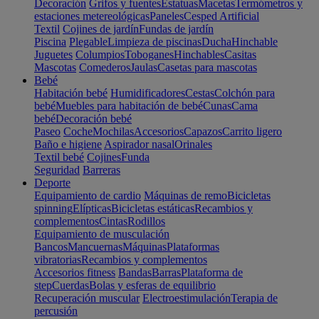
Decoración
Grifos y fuentes
Estatuas
Macetas
Termómetros y
estaciones metereológicas
Paneles
Cesped Artificial
Textil
Cojines de jardín
Fundas de jardín
Piscina
Plegable
Limpieza de piscinas
Ducha
Hinchable
Juguetes
Columpios
Toboganes
Hinchables
Casitas
Mascotas
Comederos
Jaulas
Casetas para mascotas
Bebé
Habitación bebé
Humidificadores
Cestas
Colchón para
bebé
Muebles para habitación de bebé
Cunas
Cama
bebé
Decoración bebé
Paseo
Coche
Mochilas
Accesorios
Capazos
Carrito ligero
Baño e higiene
Aspirador nasal
Orinales
Textil bebé
Cojines
Funda
Seguridad
Barreras
Deporte
Equipamiento de cardio
Máquinas de remo
Bicicletas
spinning
Elípticas
Bicicletas estáticas
Recambios y
complementos
Cintas
Rodillos
Equipamiento de musculación
Bancos
Mancuernas
Máquinas
Plataformas
vibratorias
Recambios y complementos
Accesorios fitness
Bandas
Barras
Plataforma de
step
Cuerdas
Bolas y esferas de equilibrio
Recuperación muscular
Electroestimulación
Terapia de
percusión