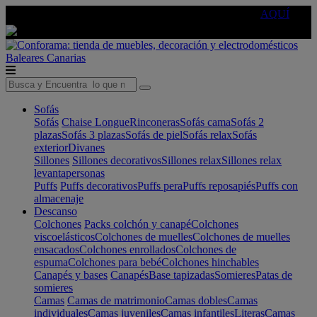
🔵Cambia tu electro con
-10% EXTRA
de descuento ☑️
AQUÍ
Baleares
Canarias
Sofás
Sofás
Chaise Longue
Rinconeras
Sofás cama
Sofás 2
plazas
Sofás 3 plazas
Sofás de piel
Sofás relax
Sofás
exterior
Divanes
Sillones
Sillones decorativos
Sillones relax
Sillones relax
levantapersonas
Puffs
Puffs decorativos
Puffs pera
Puffs reposapiés
Puffs con
almacenaje
Descanso
Colchones
Packs colchón y canapé
Colchones
viscoelásticos
Colchones de muelles
Colchones de muelles
ensacados
Colchones enrollados
Colchones de
espuma
Colchones para bebé
Colchones hinchables
Canapés y bases
Canapés
Base tapizadas
Somieres
Patas de
somieres
Camas
Camas de matrimonio
Camas dobles
Camas
individuales
Camas juveniles
Camas infantiles
Literas
Camas