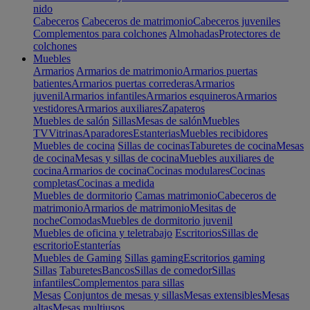
nido
Cabeceros
Cabeceros de matrimonio
Cabeceros juveniles
Complementos para colchones
Almohadas
Protectores de
colchones
Muebles
Armarios
Armarios de matrimonio
Armarios puertas
batientes
Armarios puertas correderas
Armarios
juvenil
Armarios infantiles
Armarios esquineros
Armarios
vestidores
Armarios auxiliares
Zapateros
Muebles de salón
Sillas
Mesas de salón
Muebles
TV
Vitrinas
Aparadores
Estanterias
Muebles recibidores
Muebles de cocina
Sillas de cocinas
Taburetes de cocina
Mesas
de cocina
Mesas y sillas de cocina
Muebles auxiliares de
cocina
Armarios de cocina
Cocinas modulares
Cocinas
completas
Cocinas a medida
Muebles de dormitorio
Camas matrimonio
Cabeceros de
matrimonio
Armarios de matrimonio
Mesitas de
noche
Comodas
Muebles de dormitorio juvenil
Muebles de oficina y teletrabajo
Escritorios
Sillas de
escritorio
Estanterías
Muebles de Gaming
Sillas gaming
Escritorios gaming
Sillas
Taburetes
Bancos
Sillas de comedor
Sillas
infantiles
Complementos para sillas
Mesas
Conjuntos de mesas y sillas
Mesas extensibles
Mesas
altas
Mesas multiusos