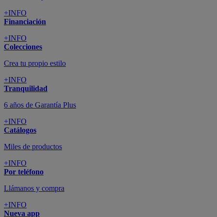
+INFO
Financiación
+INFO
Colecciones
Crea tu propio estilo
+INFO
Tranquilidad
6 años de Garantía Plus
+INFO
Catálogos
Miles de productos
+INFO
Por teléfono
Llámanos y compra
+INFO
Nueva app