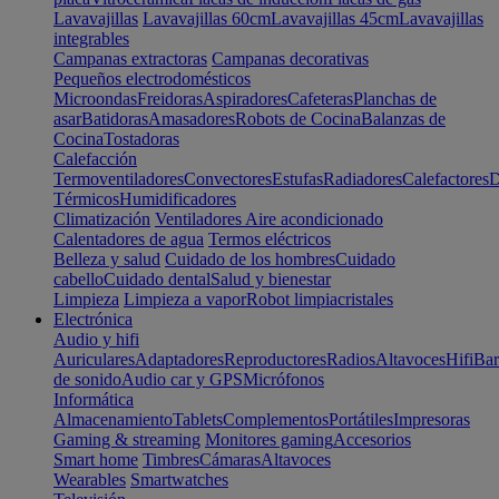
Lavavajillas
Lavavajillas 60cm
Lavavajillas 45cm
Lavavajillas
integrables
Campanas extractoras
Campanas decorativas
Pequeños electrodomésticos
Microondas
Freidoras
Aspiradores
Cafeteras
Planchas de
asar
Batidoras
Amasadores
Robots de Cocina
Balanzas de
Cocina
Tostadoras
Calefacción
Termoventiladores
Convectores
Estufas
Radiadores
Calefactores
D
Térmicos
Humidificadores
Climatización
Ventiladores
Aire acondicionado
Calentadores de agua
Termos eléctricos
Belleza y salud
Cuidado de los hombres
Cuidado
cabello
Cuidado dental
Salud y bienestar
Limpieza
Limpieza a vapor
Robot limpiacristales
Electrónica
Audio y hifi
Auriculares
Adaptadores
Reproductores
Radios
Altavoces
Hifi
Bar
de sonido
Audio car y GPS
Micrófonos
Informática
Almacenamiento
Tablets
Complementos
Portátiles
Impresoras
Gaming & streaming
Monitores gaming
Accesorios
Smart home
Timbres
Cámaras
Altavoces
Wearables
Smartwatches