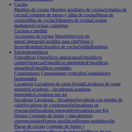
Cocina
Muebles de cocina
Muebles auxiliares de cocina
Armarios de
cocina
Conjuntos de mesas y sillas de cocina
Mesas de
cocina
Sillas de cocina
Taburetes de cocina
Cocinas
modulares
Cocinas completas
Cocinas a medida
Accesorios de cocina
Menaje
Servicio de
mesa
Cubertería
Cuchillos para chef
Vinos y
licores
Botellas
Utensilios de cocina
Vajilla
Bandejas
Electrodomésticos
Frigoríficos
Frigoríficos americanos
Frigoríficos
combi
Vinotecas
Frigoríficos integrables
Frigoríficos
pequeños
Frigoríficos portátiles
Congeladores
Congeladores verticales
Congeladores
horizontales
Lavadoras
Lavadoras de carga frontal
Lavadoras de carga
superior
Lavadoras - Secadoras
Lavadoras
integrables
Lavadoras por kg
Secadoras
Lavadoras - Secadoras
Secadoras con bomba de
calor
Secadoras de condensación
Secadoras de
evacuación
Secadoras integrables
Secadoras por Kg
Hornos
Conjunto de horno y placa
Hornos
convencionales
Hornos pirolíticos
Hornos multifunción
Placas de cocina
Conjunto de horno y
placa
Vitrocerámica
Placas de inducción
Placas de gas