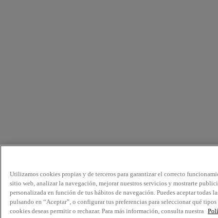
Utilizamos cookies propias y de terceros para garantizar el correcto funcionami
sitio web, analizar la navegación, mejorar nuestros servicios y mostrarte public
personalizada en función de tus hábitos de navegación. Puedes aceptar todas la
pulsando en “Aceptar”, o configurar tus preferencias para seleccionar qué tipos
cookies deseas permitir o rechazar. Para más información, consulta nuestra
Pol