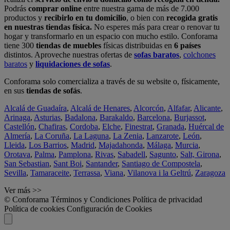
Podrás
comprar online
entre nuestra gama de más de 7.000
productos y
recibirlo en tu domicilio
, o bien con
recogida gratis
en nuestras tiendas física.
No esperes más para crear o renovar tu
hogar y transformarlo en un espacio con mucho estilo. Conforama
tiene 300
tiendas de muebles
físicas distribuidas en
6 países
distintos. Aproveche nuestras ofertas de
sofas baratos
,
colchones
baratos
y
liquidaciones de sofas
.
Conforama solo comercializa a través de su website o, físicamente,
en sus
tiendas de sofás
.
Alcalá de Guadaíra
,
Alcalá de Henares
,
Alcorcón
,
Alfafar
,
Alicante
,
Arinaga
,
Asturias
,
Badalona
,
Barakaldo
,
Barcelona
,
Burjassot
,
Castellón
,
Chafiras
,
Cordoba
,
Elche
,
Finestrat
,
Granada
,
Huércal de
Almería
,
La Coruña
,
La Laguna
,
La Zenia
,
Lanzarote
,
León
,
Lleida
,
Los Barrios
,
Madrid
,
Majadahonda
,
Málaga
,
Murcia
,
Orotava
,
Palma
,
Pamplona
,
Rivas
,
Sabadell
,
Sagunto
,
Salt, Girona
,
San Sebastian
,
Sant Boi
,
Santander
,
Santiago de Compostela
,
Sevilla
,
Tamaraceite
,
Terrassa
,
Viana
,
Vilanova i la Geltrú
,
Zaragoza
Ver más >>
© Conforama
Términos y Condiciones
Política de privacidad
Política de cookies
Configuración de Cookies