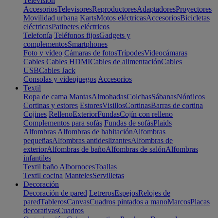
Televisión
Accesorios
Televisores
Reproductores
Adaptadores
Proyectores
Movilidad urbana
Karts
Motos eléctricas
Accesorios
Bicicletas
eléctricas
Patinetes eléctricos
Telefonía
Teléfonos fijos
Gadgets y
complementos
Smartphones
Foto y vídeo
Cámaras de fotos
Trípodes
Videocámaras
Cables
Cables HDMI
Cables de alimentación
Cables
USB
Cables Jack
Consolas y videojuegos
Accesorios
Textil
Ropa de cama
Mantas
Almohadas
Colchas
Sábanas
Nórdicos
Cortinas y estores
Estores
Visillos
Cortinas
Barras de cortina
Cojines
Relleno
Exterior
Fundas
Cojín con relleno
Complementos para sofás
Fundas de sofás
Plaids
Alfombras
Alfombras de habitación
Alfombras
pequeñas
Alfombras antideslizantes
Alfombras de
exterior
Alfombras de baño
Alfombras de salón
Alfombras
infantiles
Textil baño
Albornoces
Toallas
Textil cocina
Manteles
Servilletas
Decoración
Decoración de pared
Letreros
Espejos
Relojes de
pared
Tableros
Canvas
Cuadros pintados a mano
Marcos
Placas
decorativas
Cuadros