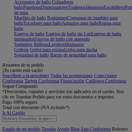
Accesorios de baño
Colgadores
baño
Papeleras
Dispensadores
Toalleros
Jaboneras
Escobillero
Port
de ropa
Muebles de baño
Botiquines
Conjuntos de muebles para
baño
Tocadores para baño
Armarios para baño
Repisa para
baño
Espejos de baño
Espejos de baño sin Luz
Espejos de baño
iluminados
Espejos de baño con aumento
Sanitarios
Bañeras
Lavabos
Mamparas
Grifería
Grifos para cocina
Grifos para ducha
Seguridad de baño
Barras de seguridad para baño
Resumen de tu pedido
¡Tu carrito está vacío!
Suscríbete a la newsletter
Todas las promociones
Colecciones
Conforama
Tarjeta Conforama
Financiación
Catálogos Conforama
Seguir Comprando
*Descuentos, cupones y servicios son aplicados en el carrito. Haz
clic en Tramitar Pedido para ver estos descuentos e importes
Pago 100% seguro
Total con descuento
(IVA incluido*)
Ir Al Carrito
Estado de mi pedido
Tiendas
Ayuda
Blog
App Conforama
Baleares