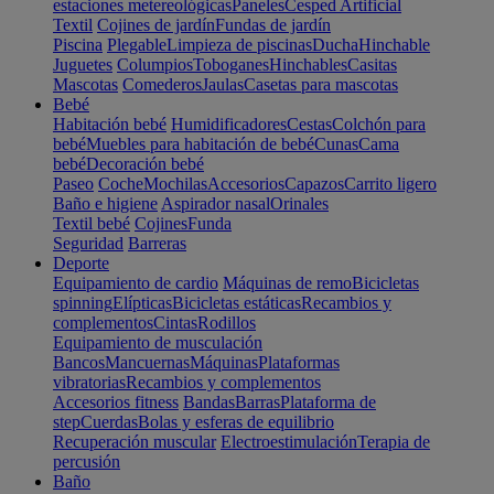
estaciones metereológicas
Paneles
Cesped Artificial
Textil
Cojines de jardín
Fundas de jardín
Piscina
Plegable
Limpieza de piscinas
Ducha
Hinchable
Juguetes
Columpios
Toboganes
Hinchables
Casitas
Mascotas
Comederos
Jaulas
Casetas para mascotas
Bebé
Habitación bebé
Humidificadores
Cestas
Colchón para
bebé
Muebles para habitación de bebé
Cunas
Cama
bebé
Decoración bebé
Paseo
Coche
Mochilas
Accesorios
Capazos
Carrito ligero
Baño e higiene
Aspirador nasal
Orinales
Textil bebé
Cojines
Funda
Seguridad
Barreras
Deporte
Equipamiento de cardio
Máquinas de remo
Bicicletas
spinning
Elípticas
Bicicletas estáticas
Recambios y
complementos
Cintas
Rodillos
Equipamiento de musculación
Bancos
Mancuernas
Máquinas
Plataformas
vibratorias
Recambios y complementos
Accesorios fitness
Bandas
Barras
Plataforma de
step
Cuerdas
Bolas y esferas de equilibrio
Recuperación muscular
Electroestimulación
Terapia de
percusión
Baño