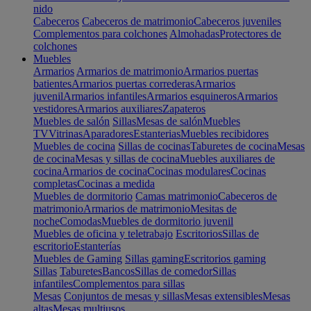
nido
Cabeceros
Cabeceros de matrimonio
Cabeceros juveniles
Complementos para colchones
Almohadas
Protectores de
colchones
Muebles
Armarios
Armarios de matrimonio
Armarios puertas
batientes
Armarios puertas correderas
Armarios
juvenil
Armarios infantiles
Armarios esquineros
Armarios
vestidores
Armarios auxiliares
Zapateros
Muebles de salón
Sillas
Mesas de salón
Muebles
TV
Vitrinas
Aparadores
Estanterias
Muebles recibidores
Muebles de cocina
Sillas de cocinas
Taburetes de cocina
Mesas
de cocina
Mesas y sillas de cocina
Muebles auxiliares de
cocina
Armarios de cocina
Cocinas modulares
Cocinas
completas
Cocinas a medida
Muebles de dormitorio
Camas matrimonio
Cabeceros de
matrimonio
Armarios de matrimonio
Mesitas de
noche
Comodas
Muebles de dormitorio juvenil
Muebles de oficina y teletrabajo
Escritorios
Sillas de
escritorio
Estanterías
Muebles de Gaming
Sillas gaming
Escritorios gaming
Sillas
Taburetes
Bancos
Sillas de comedor
Sillas
infantiles
Complementos para sillas
Mesas
Conjuntos de mesas y sillas
Mesas extensibles
Mesas
altas
Mesas multiusos