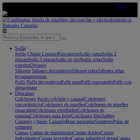
🔵Cambia tu electro con
-10% EXTRA
de descuento ☑️
AQUÍ
Baleares
Canarias
Sofás
Sofás
Chaise Longue
Rinconeras
Sofás cama
Sofás 2
plazas
Sofás 3 plazas
Sofás de piel
Sofás relax
Sofás
exterior
Divanes
Sillones
Sillones decorativos
Sillones relax
Sillones relax
levantapersonas
Puffs
Puffs decorativos
Puffs pera
Puffs reposapiés
Puffs con
almacenaje
Descanso
Colchones
Packs colchón y canapé
Colchones
viscoelásticos
Colchones de muelles
Colchones de muelles
ensacados
Colchones enrollados
Colchones de
espuma
Colchones para bebé
Colchones hinchables
Canapés y bases
Canapés
Base tapizadas
Somieres
Patas de
somieres
Camas
Camas de matrimonio
Camas dobles
Camas
individuales
Camas juveniles
Camas infantiles
Literas
Camas