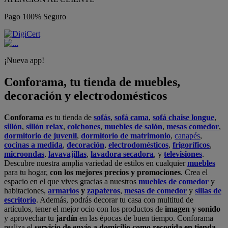
Pago 100% Seguro
¡Nueva app!
Conforama, tu tienda de muebles,
decoración y electrodomésticos
Conforama
es tu tienda de
sofás
,
sofá cama
,
sofá chaise longue
,
sillón
,
sillón relax
,
colchones
,
muebles de salón
,
mesas comedor
,
dormitorio de juvenil
,
dormitorio de matrimonio
,
canapés
,
cocinas a medida
,
decoración
,
electrodomésticos
,
frigoríficos
,
microondas
,
lavavajillas
,
lavadora secadora
, y
televisiones
.
Descubre nuestra amplia variedad de estilos en cualquier
muebles
para tu hogar,
con los mejores precios y promociones
. Crea el
espacio en el que vives gracias a nuestros
muebles de comedor
y
habitaciones,
armarios
y
zapateros
,
mesas de comedor
y
sillas de
escritorio
. Además, podrás decorar tu casa con multitud de
artículos, tener el mejor ocio con los productos de
imagen y sonido
y aprovechar tu
jardín
en las épocas de buen tiempo. Conforama
realiza el
servicio de envío a domicilio como recogida en tienda.