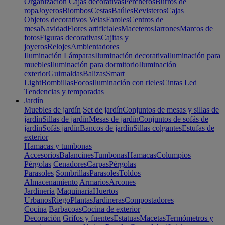
Organización
Cajas decorativas
Percheros
Burros de
ropa
Joyeros
Biombos
Cestas
Baúles
Revisteros
Cajas
Objetos decorativos
Velas
Faroles
Centros de
mesa
Navidad
Flores artificiales
Maceteros
Jarrones
Marcos de
fotos
Figuras decorativas
Cajitas y
joyeros
Relojes
Ambientadores
Iluminación
Lámparas
Iluminación decorativa
Iluminación para
muebles
Iluminación para dormitorio
Iluminación
exterior
Guirnaldas
Balizas
Smart
Light
Bombillas
Focos
Iluminación con rieles
Cintas Led
Tendencias y temporadas
Jardín
Muebles de jardín
Set de jardín
Conjuntos de mesas y sillas de
jardín
Sillas de jardín
Mesas de jardín
Conjuntos de sofás de
jardín
Sofás jardín
Bancos de jardín
Sillas colgantes
Estufas de
exterior
Hamacas y tumbonas
Accesorios
Balancines
Tumbonas
Hamacas
Columpios
Pérgolas
Cenadores
Carpas
Pérgolas
Parasoles
Sombrillas
Parasoles
Toldos
Almacenamiento
Armarios
Arcones
Jardinería
Maquinaria
Huertos
Urbanos
Riego
Plantas
Jardineras
Compostadores
Cocina
Barbacoas
Cocina de exterior
Decoración
Grifos y fuentes
Estatuas
Macetas
Termómetros y