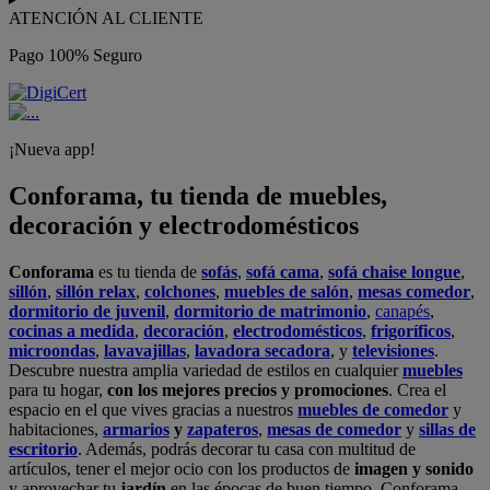
ATENCIÓN AL CLIENTE
Pago 100% Seguro
¡Nueva app!
Conforama, tu tienda de muebles,
decoración y electrodomésticos
Conforama
es tu tienda de
sofás
,
sofá cama
,
sofá chaise longue
,
sillón
,
sillón relax
,
colchones
,
muebles de salón
,
mesas comedor
,
dormitorio de juvenil
,
dormitorio de matrimonio
,
canapés
,
cocinas a medida
,
decoración
,
electrodomésticos
,
frigoríficos
,
microondas
,
lavavajillas
,
lavadora secadora
, y
televisiones
.
Descubre nuestra amplia variedad de estilos en cualquier
muebles
para tu hogar,
con los mejores precios y promociones
. Crea el
espacio en el que vives gracias a nuestros
muebles de comedor
y
habitaciones,
armarios
y
zapateros
,
mesas de comedor
y
sillas de
escritorio
. Además, podrás decorar tu casa con multitud de
artículos, tener el mejor ocio con los productos de
imagen y sonido
y aprovechar tu
jardín
en las épocas de buen tiempo. Conforama