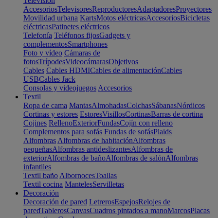
Televisión
Accesorios
Televisores
Reproductores
Adaptadores
Proyectores
Movilidad urbana
Karts
Motos eléctricas
Accesorios
Bicicletas
eléctricas
Patinetes eléctricos
Telefonía
Teléfonos fijos
Gadgets y
complementos
Smartphones
Foto y vídeo
Cámaras de
fotos
Trípodes
Videocámaras
Objetivos
Cables
Cables HDMI
Cables de alimentación
Cables
USB
Cables Jack
Consolas y videojuegos
Accesorios
Textil
Ropa de cama
Mantas
Almohadas
Colchas
Sábanas
Nórdicos
Cortinas y estores
Estores
Visillos
Cortinas
Barras de cortina
Cojines
Relleno
Exterior
Fundas
Cojín con relleno
Complementos para sofás
Fundas de sofás
Plaids
Alfombras
Alfombras de habitación
Alfombras
pequeñas
Alfombras antideslizantes
Alfombras de
exterior
Alfombras de baño
Alfombras de salón
Alfombras
infantiles
Textil baño
Albornoces
Toallas
Textil cocina
Manteles
Servilletas
Decoración
Decoración de pared
Letreros
Espejos
Relojes de
pared
Tableros
Canvas
Cuadros pintados a mano
Marcos
Placas