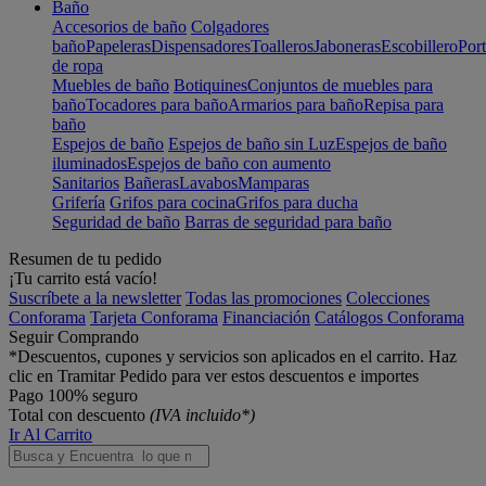
Baño
Accesorios de baño
Colgadores
baño
Papeleras
Dispensadores
Toalleros
Jaboneras
Escobillero
Port
de ropa
Muebles de baño
Botiquines
Conjuntos de muebles para
baño
Tocadores para baño
Armarios para baño
Repisa para
baño
Espejos de baño
Espejos de baño sin Luz
Espejos de baño
iluminados
Espejos de baño con aumento
Sanitarios
Bañeras
Lavabos
Mamparas
Grifería
Grifos para cocina
Grifos para ducha
Seguridad de baño
Barras de seguridad para baño
Resumen de tu pedido
¡Tu carrito está vacío!
Suscríbete a la newsletter
Todas las promociones
Colecciones
Conforama
Tarjeta Conforama
Financiación
Catálogos Conforama
Seguir Comprando
*Descuentos, cupones y servicios son aplicados en el carrito. Haz
clic en Tramitar Pedido para ver estos descuentos e importes
Pago 100% seguro
Total con descuento
(IVA incluido*)
Ir Al Carrito