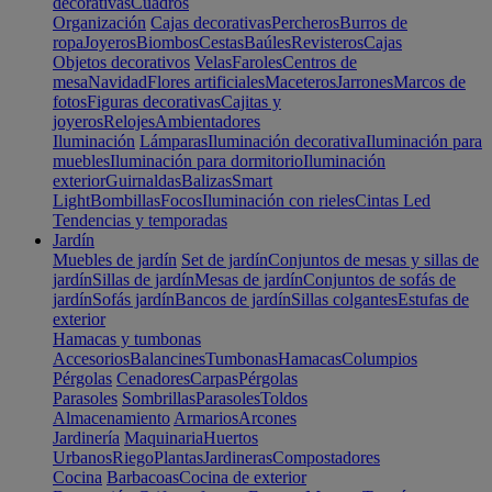
decorativas
Cuadros
Organización
Cajas decorativas
Percheros
Burros de
ropa
Joyeros
Biombos
Cestas
Baúles
Revisteros
Cajas
Objetos decorativos
Velas
Faroles
Centros de
mesa
Navidad
Flores artificiales
Maceteros
Jarrones
Marcos de
fotos
Figuras decorativas
Cajitas y
joyeros
Relojes
Ambientadores
Iluminación
Lámparas
Iluminación decorativa
Iluminación para
muebles
Iluminación para dormitorio
Iluminación
exterior
Guirnaldas
Balizas
Smart
Light
Bombillas
Focos
Iluminación con rieles
Cintas Led
Tendencias y temporadas
Jardín
Muebles de jardín
Set de jardín
Conjuntos de mesas y sillas de
jardín
Sillas de jardín
Mesas de jardín
Conjuntos de sofás de
jardín
Sofás jardín
Bancos de jardín
Sillas colgantes
Estufas de
exterior
Hamacas y tumbonas
Accesorios
Balancines
Tumbonas
Hamacas
Columpios
Pérgolas
Cenadores
Carpas
Pérgolas
Parasoles
Sombrillas
Parasoles
Toldos
Almacenamiento
Armarios
Arcones
Jardinería
Maquinaria
Huertos
Urbanos
Riego
Plantas
Jardineras
Compostadores
Cocina
Barbacoas
Cocina de exterior