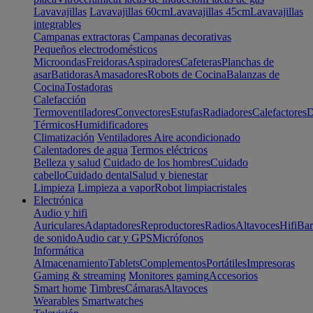
Lavavajillas
Lavavajillas 60cm
Lavavajillas 45cm
Lavavajillas
integrables
Campanas extractoras
Campanas decorativas
Pequeños electrodomésticos
Microondas
Freidoras
Aspiradores
Cafeteras
Planchas de
asar
Batidoras
Amasadores
Robots de Cocina
Balanzas de
Cocina
Tostadoras
Calefacción
Termoventiladores
Convectores
Estufas
Radiadores
Calefactores
D
Térmicos
Humidificadores
Climatización
Ventiladores
Aire acondicionado
Calentadores de agua
Termos eléctricos
Belleza y salud
Cuidado de los hombres
Cuidado
cabello
Cuidado dental
Salud y bienestar
Limpieza
Limpieza a vapor
Robot limpiacristales
Electrónica
Audio y hifi
Auriculares
Adaptadores
Reproductores
Radios
Altavoces
Hifi
Bar
de sonido
Audio car y GPS
Micrófonos
Informática
Almacenamiento
Tablets
Complementos
Portátiles
Impresoras
Gaming & streaming
Monitores gaming
Accesorios
Smart home
Timbres
Cámaras
Altavoces
Wearables
Smartwatches