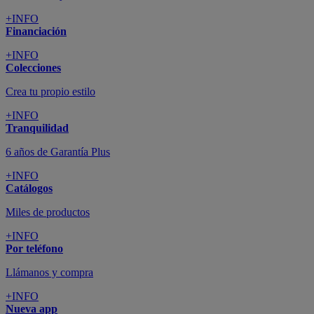
+INFO
Financiación
+INFO
Colecciones
Crea tu propio estilo
+INFO
Tranquilidad
6 años de Garantía Plus
+INFO
Catálogos
Miles de productos
+INFO
Por teléfono
Llámanos y compra
+INFO
Nueva app