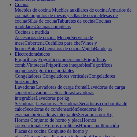
Cocina
Muebles de cocina
Muebles auxiliares de cocina
Armarios de
cocina
Conjuntos de mesas y sillas de cocina
Mesas de
cocina
Sillas de cocina
Taburetes de cocina
Cocinas
modulares
Cocinas completas
Cocinas a medida
Accesorios de cocina
Menaje
Servicio de
mesa
Cubertería
Cuchillos para chef
Vinos y
licores
Botellas
Utensilios de cocina
Vajilla
Bandejas
Electrodomésticos
Frigoríficos
Frigoríficos americanos
Frigoríficos
combi
Vinotecas
Frigoríficos integrables
Frigoríficos
pequeños
Frigoríficos portátiles
Congeladores
Congeladores verticales
Congeladores
horizontales
Lavadoras
Lavadoras de carga frontal
Lavadoras de carga
superior
Lavadoras - Secadoras
Lavadoras
integrables
Lavadoras por kg
Secadoras
Lavadoras - Secadoras
Secadoras con bomba de
calor
Secadoras de condensación
Secadoras de
evacuación
Secadoras integrables
Secadoras por Kg
Hornos
Conjunto de horno y placa
Hornos
convencionales
Hornos pirolíticos
Hornos multifunción
Placas de cocina
Conjunto de horno y
placa
Vitrocerámica
Placas de inducción
Placas de gas