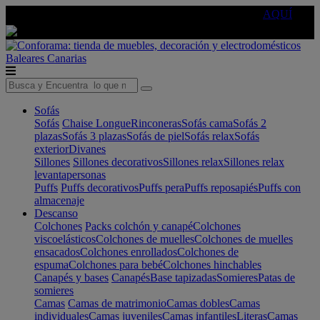
🔵Cambia tu electro con
-10% EXTRA
de descuento ☑️
AQUÍ
Baleares
Canarias
Sofás
Sofás
Chaise Longue
Rinconeras
Sofás cama
Sofás 2
plazas
Sofás 3 plazas
Sofás de piel
Sofás relax
Sofás
exterior
Divanes
Sillones
Sillones decorativos
Sillones relax
Sillones relax
levantapersonas
Puffs
Puffs decorativos
Puffs pera
Puffs reposapiés
Puffs con
almacenaje
Descanso
Colchones
Packs colchón y canapé
Colchones
viscoelásticos
Colchones de muelles
Colchones de muelles
ensacados
Colchones enrollados
Colchones de
espuma
Colchones para bebé
Colchones hinchables
Canapés y bases
Canapés
Base tapizadas
Somieres
Patas de
somieres
Camas
Camas de matrimonio
Camas dobles
Camas
individuales
Camas juveniles
Camas infantiles
Literas
Camas