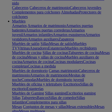
nido
Cabeceros
Cabeceros de matrimonio
Cabeceros juveniles
Complementos para colchones
Almohadas
Protectores de
colchones
Muebles
Armarios
Armarios de matrimonio
Armarios puertas
batientes
Armarios puertas correderas
Armarios
juvenil
Armarios infantiles
Armarios esquineros
Armarios
vestidores
Armarios auxiliares
Zapateros
Muebles de salón
Sillas
Mesas de salón
Muebles
TV
Vitrinas
Aparadores
Estanterias
Muebles recibidores
Muebles de cocina
Sillas de cocinas
Taburetes de cocina
Mesas
de cocina
Mesas y sillas de cocina
Muebles auxiliares de
cocina
Armarios de cocina
Cocinas modulares
Cocinas
completas
Cocinas a medida
Muebles de dormitorio
Camas matrimonio
Cabeceros de
matrimonio
Armarios de matrimonio
Mesitas de
noche
Comodas
Muebles de dormitorio juvenil
Muebles de oficina y teletrabajo
Escritorios
Sillas de
escritorio
Estanterías
Muebles de Gaming
Sillas gaming
Escritorios gaming
Sillas
Taburetes
Bancos
Sillas de comedor
Sillas
infantiles
Complementos para sillas
Mesas
Conjuntos de mesas y sillas
Mesas extensibles
Mesas
altas
Mesas multiusos