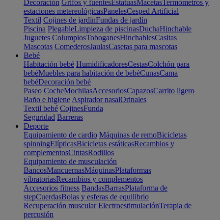
Decoración
Grifos y fuentes
Estatuas
Macetas
Termómetros y
estaciones metereológicas
Paneles
Cesped Artificial
Textil
Cojines de jardín
Fundas de jardín
Piscina
Plegable
Limpieza de piscinas
Ducha
Hinchable
Juguetes
Columpios
Toboganes
Hinchables
Casitas
Mascotas
Comederos
Jaulas
Casetas para mascotas
Bebé
Habitación bebé
Humidificadores
Cestas
Colchón para
bebé
Muebles para habitación de bebé
Cunas
Cama
bebé
Decoración bebé
Paseo
Coche
Mochilas
Accesorios
Capazos
Carrito ligero
Baño e higiene
Aspirador nasal
Orinales
Textil bebé
Cojines
Funda
Seguridad
Barreras
Deporte
Equipamiento de cardio
Máquinas de remo
Bicicletas
spinning
Elípticas
Bicicletas estáticas
Recambios y
complementos
Cintas
Rodillos
Equipamiento de musculación
Bancos
Mancuernas
Máquinas
Plataformas
vibratorias
Recambios y complementos
Accesorios fitness
Bandas
Barras
Plataforma de
step
Cuerdas
Bolas y esferas de equilibrio
Recuperación muscular
Electroestimulación
Terapia de
percusión