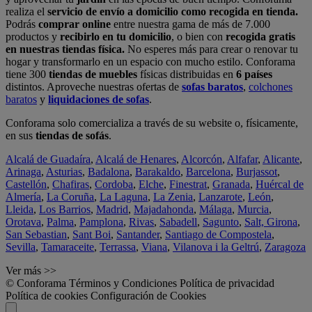
realiza el
servicio de envío a domicilio como recogida en tienda.
Podrás
comprar online
entre nuestra gama de más de 7.000
productos y
recibirlo en tu domicilio
, o bien con
recogida gratis
en nuestras tiendas física.
No esperes más para crear o renovar tu
hogar y transformarlo en un espacio con mucho estilo. Conforama
tiene 300
tiendas de muebles
físicas distribuidas en
6 países
distintos. Aproveche nuestras ofertas de
sofas baratos
,
colchones
baratos
y
liquidaciones de sofas
.
Conforama solo comercializa a través de su website o, físicamente,
en sus
tiendas de sofás
.
Alcalá de Guadaíra
,
Alcalá de Henares
,
Alcorcón
,
Alfafar
,
Alicante
,
Arinaga
,
Asturias
,
Badalona
,
Barakaldo
,
Barcelona
,
Burjassot
,
Castellón
,
Chafiras
,
Cordoba
,
Elche
,
Finestrat
,
Granada
,
Huércal de
Almería
,
La Coruña
,
La Laguna
,
La Zenia
,
Lanzarote
,
León
,
Lleida
,
Los Barrios
,
Madrid
,
Majadahonda
,
Málaga
,
Murcia
,
Orotava
,
Palma
,
Pamplona
,
Rivas
,
Sabadell
,
Sagunto
,
Salt, Girona
,
San Sebastian
,
Sant Boi
,
Santander
,
Santiago de Compostela
,
Sevilla
,
Tamaraceite
,
Terrassa
,
Viana
,
Vilanova i la Geltrú
,
Zaragoza
Ver más >>
© Conforama
Términos y Condiciones
Política de privacidad
Política de cookies
Configuración de Cookies