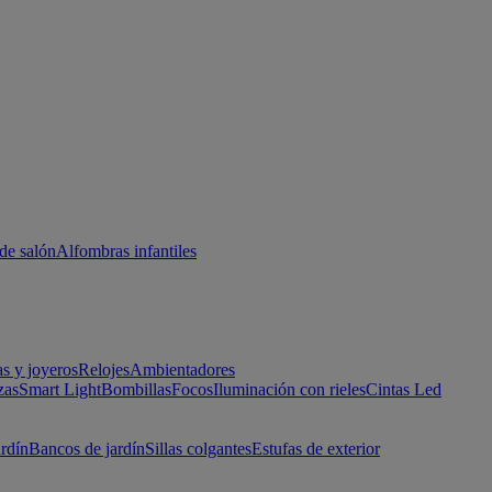
de salón
Alfombras infantiles
as y joyeros
Relojes
Ambientadores
zas
Smart Light
Bombillas
Focos
Iluminación con rieles
Cintas Led
ardín
Bancos de jardín
Sillas colgantes
Estufas de exterior