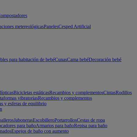
ompostadores
aciones metereológicas
Paneles
Cesped Artificial
les para habitación de bebé
Cunas
Cama bebé
Decoración bebé
lípticas
Bicicletas estáticas
Recambios y complementos
Cintas
Rodillos
taformas vibratorias
Recambios y complementos
s y esferas de equilibrio
ón
alleros
Jaboneras
Escobillero
Portarrollos
Cestas de ropa
cadores para baño
Armarios para baño
Repisa para baño
inados
Espejos de baño con aumento