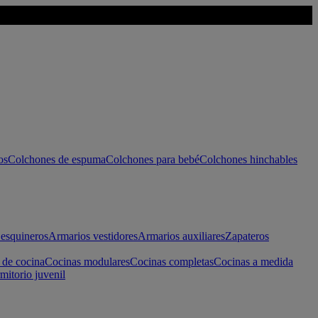
os
Colchones de espuma
Colchones para bebé
Colchones hinchables
esquineros
Armarios vestidores
Armarios auxiliares
Zapateros
 de cocina
Cocinas modulares
Cocinas completas
Cocinas a medida
mitorio juvenil