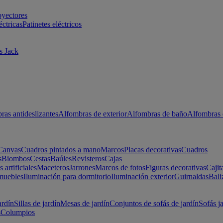
oyectores
éctricas
Patinetes eléctricos
s Jack
ras antideslizantes
Alfombras de exterior
Alfombras de baño
Alfombras 
Canvas
Cuadros pintados a mano
Marcos
Placas decorativas
Cuadros
s
Biombos
Cestas
Baúles
Revisteros
Cajas
s artificiales
Maceteros
Jarrones
Marcos de fotos
Figuras decorativas
Cajit
muebles
Iluminación para dormitorio
Iluminación exterior
Guirnaldas
Bali
ardín
Sillas de jardín
Mesas de jardín
Conjuntos de sofás de jardín
Sofás j
s
Columpios