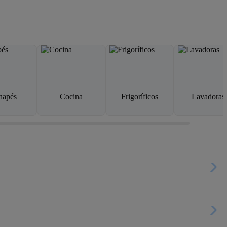
napés
Cocina
Frigoríficos
Lavadoras