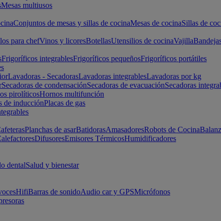
s
Mesas multiusos
cina
Conjuntos de mesas y sillas de cocina
Mesas de cocina
Sillas de coc
los para chef
Vinos y licores
Botellas
Utensilios de cocina
Vajilla
Bandeja
s
Frigoríficos integrables
Frigoríficos pequeños
Frigoríficos portátiles
es
ior
Lavadoras - Secadoras
Lavadoras integrables
Lavadoras por kg
r
Secadoras de condensación
Secadoras de evacuación
Secadoras integra
s pirolíticos
Hornos multifunción
s de inducción
Placas de gas
ntegrables
afeteras
Planchas de asar
Batidoras
Amasadores
Robots de Cocina
Balanz
alefactores
Difusores
Emisores Térmicos
Humidificadores
o dental
Salud y bienestar
voces
Hifi
Barras de sonido
Audio car y GPS
Micrófonos
presoras