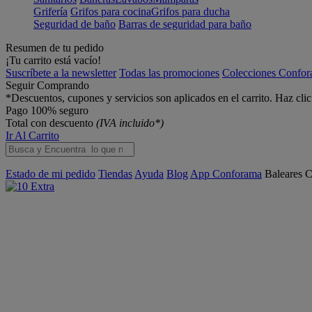
Grifería
Grifos para cocina
Grifos para ducha
Seguridad de baño
Barras de seguridad para baño
Resumen de tu pedido
¡Tu carrito está vacío!
Suscríbete a la newsletter
Todas las promociones
Colecciones Confo
Seguir Comprando
*Descuentos, cupones y servicios son aplicados en el carrito. Haz cli
Pago 100% seguro
Total con descuento
(IVA incluido*)
Ir Al Carrito
Estado de mi pedido
Tiendas
Ayuda
Blog
App Conforama
Baleares
C