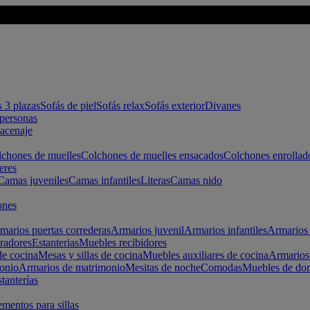
s 3 plazas
Sofás de piel
Sofás relax
Sofás exterior
Divanes
apersonas
macenaje
chones de muelles
Colchones de muelles ensacados
Colchones enrollad
eres
Camas juveniles
Camas infantiles
Literas
Camas nido
ones
marios puertas correderas
Armarios juvenil
Armarios infantiles
Armarios 
radores
Estanterias
Muebles recibidores
e cocina
Mesas y sillas de cocina
Muebles auxiliares de cocina
Armarios
onio
Armarios de matrimonio
Mesitas de noche
Comodas
Muebles de dor
tanterías
entos para sillas