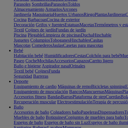
Parasoles
Sombrillas
Parasoles
Toldos
Almacenamiento
Armarios
Arcones
Jardinería
Maquinaria
Huertos Urbanos
Riego
Plantas
Jardineras
C
Cocina
Barbacoas
Cocina de exterior
Decoración
Grifos y fuentes
Estatuas
Macetas
Termómetros y est
Textil
Cojines de jardín
Fundas de jardín
Piscina
Plegable
Limpieza de piscinas
Ducha
Hinchable
Juguetes
Columpios
Toboganes
Hinchables
Casitas
Mascotas
Comederos
Jaulas
Casetas para mascotas
Bebé
Habitación bebé
Humidificadores
Cestas
Colchón para bebé
Mueb
Paseo
Coche
Mochilas
Accesorios
Capazos
Carrito ligero
Baño e higiene
Aspirador nasal
Orinales
Textil bebé
Cojines
Funda
Seguridad
Barreras
Deporte
Equipamiento de cardio
Máquinas de remo
Bicicletas spinning
E
Equipamiento de musculación
Bancos
Mancuernas
Máquinas
Pla
Accesorios fitness
Bandas
Barras
Plataforma de step
Cuerdas
Bola
Recuperación muscular
Electroestimulación
Terapia de percusi
Baño
Accesorios de baño
Colgadores baño
Papeleras
Dispensadores
To
Muebles de baño
Botiquines
Conjuntos de muebles para baño
To
Espejos de baño
Espejos de baño sin Luz
Espejos de baño ilum
Sanitarios
Bañeras
Lavabos
Mamparas