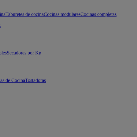
ina
Taburetes de cocina
Cocinas modulares
Cocinas completas
s
bles
Secadoras por Kg
as de Cocina
Tostadoras