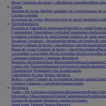
Mesas
Conjuntos de mesas y sillas
Mesas extensibles
Mesas alta
Cocina
Muebles de cocina
Muebles auxiliares de cocina
Armarios de co
Cocinas a medida
Accesorios de cocina
Menaje
Servicio de mesa
Cubertería
Cuchil
Electrodomésticos
Frigoríficos
Frigoríficos americanos
Frigoríficos combi
Vinoteca
Congeladores
Congeladores verticales
Congeladores horizontal
Lavadoras
Lavadoras de carga frontal
Lavadoras de carga super
Secadoras
Lavadoras - Secadoras
Secadoras con bomba de calo
Hornos
Conjunto de horno y placa
Hornos convencionales
Horno
Placas de cocina
Conjunto de horno y placa
Vitrocerámica
Placa
Lavavajillas
Lavavajillas 60cm
Lavavajillas 45cm
Lavavajillas i
Campanas extractoras
Campanas decorativas
Pequeños electrodomésticos
Microondas
Freidoras
Aspiradores
C
Calefacción
Termoventiladores
Convectores
Estufas
Radiadores
C
Climatización
Ventiladores
Aire acondicionado
Calentadores de agua
Termos eléctricos
Belleza y salud
Cuidado de los hombres
Cuidado cabello
Cuidad
Limpieza
Limpieza a vapor
Robot limpiacristales
Electrónica
Audio y hifi
Auriculares
Adaptadores
Reproductores
Radios
Alta
Informática
Almacenamiento
Tablets
Complementos
Portátiles
Im
Gaming & streaming
Monitores gaming
Accesorios
Smart home
Timbres
Cámaras
Altavoces