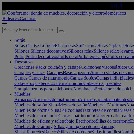
🔵Cambia tu electro con
-10% EXTRA
de descuento ☑️
AQUÍ
Baleares
Canarias
Sofás
Sofás
Chaise Longue
Rinconeras
Sofás cama
Sofás 2 plazas
Sofá
Sillones
Sillones decorativos
Sillones relax
Sillones relax levant
Puffs
Puffs decorativos
Puffs pera
Puffs reposapiés
Puffs con al
Descanso
Colchones
Packs colchón y canapé
Colchones viscoelásticos
Col
Canapés y bases
Canapés
Base tapizadas
Somieres
Patas de somi
Camas
Camas de matrimonio
Camas dobles
Camas individuales
Cabeceros
Cabeceros de matrimonio
Cabeceros juveniles
Complementos para colchones
Almohadas
Protectores de colch
Muebles
Armarios
Armarios de matrimonio
Armarios puertas batientes
Ar
Muebles de salón
Sillas
Mesas de salón
Muebles TV
Vitrinas
Apa
Muebles de cocina
Sillas de cocinas
Taburetes de cocina
Mesas d
Muebles de dormitorio
Camas matrimonio
Cabeceros de matrim
Muebles de oficina y teletrabajo
Escritorios
Sillas de escritorio
Es
Muebles de Gaming
Sillas gaming
Escritorios gaming
Sillas
Taburetes
Bancos
Sillas de comedor
Sillas infantiles
Complem