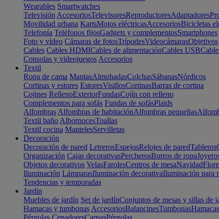
Wearables
Smartwatches
Televisión
Accesorios
Televisores
Reproductores
Adaptadores
Pr
Movilidad urbana
Karts
Motos eléctricas
Accesorios
Bicicletas el
Telefonía
Teléfonos fijos
Gadgets y complementos
Smartphones
Foto y vídeo
Cámaras de fotos
Trípodes
Videocámaras
Objetivos
Cables
Cables HDMI
Cables de alimentación
Cables USB
Cable
Consolas y videojuegos
Accesorios
Textil
Ropa de cama
Mantas
Almohadas
Colchas
Sábanas
Nórdicos
Cortinas y estores
Estores
Visillos
Cortinas
Barras de cortina
Cojines
Relleno
Exterior
Fundas
Cojín con relleno
Complementos para sofás
Fundas de sofás
Plaids
Alfombras
Alfombras de habitación
Alfombras pequeñas
Alfomb
Textil baño
Albornoces
Toallas
Textil cocina
Manteles
Servilletas
Decoración
Decoración de pared
Letreros
Espejos
Relojes de pared
Tableros
Organización
Cajas decorativas
Percheros
Burros de ropa
Joyero
Objetos decorativos
Velas
Faroles
Centros de mesa
Navidad
Flore
Iluminación
Lámparas
Iluminación decorativa
Iluminación para 
Tendencias y temporadas
Jardín
Muebles de jardín
Set de jardín
Conjuntos de mesas y sillas de j
Hamacas y tumbonas
Accesorios
Balancines
Tumbonas
Hamaca
Pérgolas
Cenadores
Carpas
Pérgolas