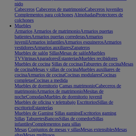
nido
Cabeceros
Cabeceros de matrimonio
Cabeceros juveniles
Complementos para colchones
Almohadas
Protectores de
colchones
Muebles
Armarios
Armarios de matrimonio
Armarios puertas
batientes
Armarios puertas correderas
Armarios
juvenil
Armarios infantiles
Armarios esquineros
Armarios
vestidores
Armarios auxiliares
Zapateros
Muebles de salón
Sillas
Mesas de salón
Muebles
TV
Vitrinas
Aparadores
Estanterias
Muebles recibidores
Muebles de cocina
Sillas de cocinas
Taburetes de cocina
Mesas
de cocina
Mesas y sillas de cocina
Muebles auxiliares de
cocina
Armarios de cocina
Cocinas modulares
Cocinas
completas
Cocinas a medida
Muebles de dormitorio
Camas matrimonio
Cabeceros de
matrimonio
Armarios de matrimonio
Mesitas de
noche
Comodas
Muebles de dormitorio juvenil
Muebles de oficina y teletrabajo
Escritorios
Sillas de
escritorio
Estanterías
Muebles de Gaming
Sillas gaming
Escritorios gaming
Sillas
Taburetes
Bancos
Sillas de comedor
Sillas
infantiles
Complementos para sillas
Mesas
Conjuntos de mesas y sillas
Mesas extensibles
Mesas
altas
Mesas multiusos