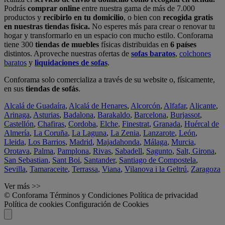
Podrás
comprar online
entre nuestra gama de más de 7.000
productos y
recibirlo en tu domicilio
, o bien con
recogida gratis
en nuestras tiendas física.
No esperes más para crear o renovar tu
hogar y transformarlo en un espacio con mucho estilo. Conforama
tiene 300
tiendas de muebles
físicas distribuidas en
6 países
distintos. Aproveche nuestras ofertas de
sofas baratos
,
colchones
baratos
y
liquidaciones de sofas
.
Conforama solo comercializa a través de su website o, físicamente,
en sus
tiendas de sofás
.
Alcalá de Guadaíra
,
Alcalá de Henares
,
Alcorcón
,
Alfafar
,
Alicante
,
Arinaga
,
Asturias
,
Badalona
,
Barakaldo
,
Barcelona
,
Burjassot
,
Castellón
,
Chafiras
,
Cordoba
,
Elche
,
Finestrat
,
Granada
,
Huércal de
Almería
,
La Coruña
,
La Laguna
,
La Zenia
,
Lanzarote
,
León
,
Lleida
,
Los Barrios
,
Madrid
,
Majadahonda
,
Málaga
,
Murcia
,
Orotava
,
Palma
,
Pamplona
,
Rivas
,
Sabadell
,
Sagunto
,
Salt, Girona
,
San Sebastian
,
Sant Boi
,
Santander
,
Santiago de Compostela
,
Sevilla
,
Tamaraceite
,
Terrassa
,
Viana
,
Vilanova i la Geltrú
,
Zaragoza
Ver más >>
© Conforama
Términos y Condiciones
Política de privacidad
Política de cookies
Configuración de Cookies