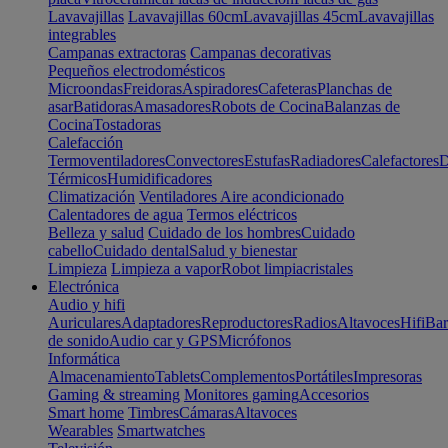
Lavavajillas
Lavavajillas 60cm
Lavavajillas 45cm
Lavavajillas
integrables
Campanas extractoras
Campanas decorativas
Pequeños electrodomésticos
Microondas
Freidoras
Aspiradores
Cafeteras
Planchas de
asar
Batidoras
Amasadores
Robots de Cocina
Balanzas de
Cocina
Tostadoras
Calefacción
Termoventiladores
Convectores
Estufas
Radiadores
Calefactores
D
Térmicos
Humidificadores
Climatización
Ventiladores
Aire acondicionado
Calentadores de agua
Termos eléctricos
Belleza y salud
Cuidado de los hombres
Cuidado
cabello
Cuidado dental
Salud y bienestar
Limpieza
Limpieza a vapor
Robot limpiacristales
Electrónica
Audio y hifi
Auriculares
Adaptadores
Reproductores
Radios
Altavoces
Hifi
Bar
de sonido
Audio car y GPS
Micrófonos
Informática
Almacenamiento
Tablets
Complementos
Portátiles
Impresoras
Gaming & streaming
Monitores gaming
Accesorios
Smart home
Timbres
Cámaras
Altavoces
Wearables
Smartwatches