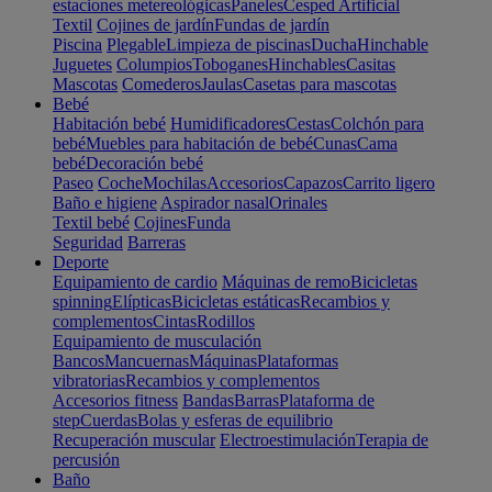
estaciones metereológicas
Paneles
Cesped Artificial
Textil
Cojines de jardín
Fundas de jardín
Piscina
Plegable
Limpieza de piscinas
Ducha
Hinchable
Juguetes
Columpios
Toboganes
Hinchables
Casitas
Mascotas
Comederos
Jaulas
Casetas para mascotas
Bebé
Habitación bebé
Humidificadores
Cestas
Colchón para
bebé
Muebles para habitación de bebé
Cunas
Cama
bebé
Decoración bebé
Paseo
Coche
Mochilas
Accesorios
Capazos
Carrito ligero
Baño e higiene
Aspirador nasal
Orinales
Textil bebé
Cojines
Funda
Seguridad
Barreras
Deporte
Equipamiento de cardio
Máquinas de remo
Bicicletas
spinning
Elípticas
Bicicletas estáticas
Recambios y
complementos
Cintas
Rodillos
Equipamiento de musculación
Bancos
Mancuernas
Máquinas
Plataformas
vibratorias
Recambios y complementos
Accesorios fitness
Bandas
Barras
Plataforma de
step
Cuerdas
Bolas y esferas de equilibrio
Recuperación muscular
Electroestimulación
Terapia de
percusión
Baño