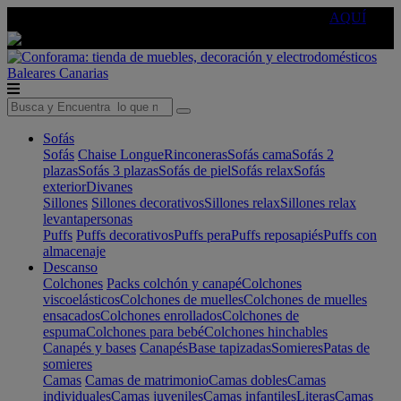
🔵Cambia tu electro con
-10% EXTRA
de descuento ☑️
AQUÍ
Baleares
Canarias
Sofás
Sofás
Chaise Longue
Rinconeras
Sofás cama
Sofás 2
plazas
Sofás 3 plazas
Sofás de piel
Sofás relax
Sofás
exterior
Divanes
Sillones
Sillones decorativos
Sillones relax
Sillones relax
levantapersonas
Puffs
Puffs decorativos
Puffs pera
Puffs reposapiés
Puffs con
almacenaje
Descanso
Colchones
Packs colchón y canapé
Colchones
viscoelásticos
Colchones de muelles
Colchones de muelles
ensacados
Colchones enrollados
Colchones de
espuma
Colchones para bebé
Colchones hinchables
Canapés y bases
Canapés
Base tapizadas
Somieres
Patas de
somieres
Camas
Camas de matrimonio
Camas dobles
Camas
individuales
Camas juveniles
Camas infantiles
Literas
Camas