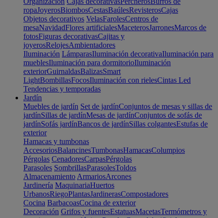
Organización
Cajas decorativas
Percheros
Burros de
ropa
Joyeros
Biombos
Cestas
Baúles
Revisteros
Cajas
Objetos decorativos
Velas
Faroles
Centros de
mesa
Navidad
Flores artificiales
Maceteros
Jarrones
Marcos de
fotos
Figuras decorativas
Cajitas y
joyeros
Relojes
Ambientadores
Iluminación
Lámparas
Iluminación decorativa
Iluminación para
muebles
Iluminación para dormitorio
Iluminación
exterior
Guirnaldas
Balizas
Smart
Light
Bombillas
Focos
Iluminación con rieles
Cintas Led
Tendencias y temporadas
Jardín
Muebles de jardín
Set de jardín
Conjuntos de mesas y sillas de
jardín
Sillas de jardín
Mesas de jardín
Conjuntos de sofás de
jardín
Sofás jardín
Bancos de jardín
Sillas colgantes
Estufas de
exterior
Hamacas y tumbonas
Accesorios
Balancines
Tumbonas
Hamacas
Columpios
Pérgolas
Cenadores
Carpas
Pérgolas
Parasoles
Sombrillas
Parasoles
Toldos
Almacenamiento
Armarios
Arcones
Jardinería
Maquinaria
Huertos
Urbanos
Riego
Plantas
Jardineras
Compostadores
Cocina
Barbacoas
Cocina de exterior
Decoración
Grifos y fuentes
Estatuas
Macetas
Termómetros y