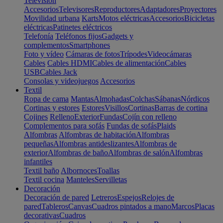
Televisión
Accesorios
Televisores
Reproductores
Adaptadores
Proyectores
Movilidad urbana
Karts
Motos eléctricas
Accesorios
Bicicletas
eléctricas
Patinetes eléctricos
Telefonía
Teléfonos fijos
Gadgets y
complementos
Smartphones
Foto y vídeo
Cámaras de fotos
Trípodes
Videocámaras
Cables
Cables HDMI
Cables de alimentación
Cables
USB
Cables Jack
Consolas y videojuegos
Accesorios
Textil
Ropa de cama
Mantas
Almohadas
Colchas
Sábanas
Nórdicos
Cortinas y estores
Estores
Visillos
Cortinas
Barras de cortina
Cojines
Relleno
Exterior
Fundas
Cojín con relleno
Complementos para sofás
Fundas de sofás
Plaids
Alfombras
Alfombras de habitación
Alfombras
pequeñas
Alfombras antideslizantes
Alfombras de
exterior
Alfombras de baño
Alfombras de salón
Alfombras
infantiles
Textil baño
Albornoces
Toallas
Textil cocina
Manteles
Servilletas
Decoración
Decoración de pared
Letreros
Espejos
Relojes de
pared
Tableros
Canvas
Cuadros pintados a mano
Marcos
Placas
decorativas
Cuadros