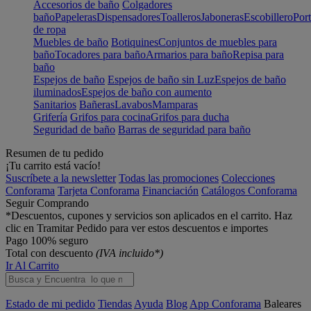
Accesorios de baño
Colgadores
baño
Papeleras
Dispensadores
Toalleros
Jaboneras
Escobillero
Port
de ropa
Muebles de baño
Botiquines
Conjuntos de muebles para
baño
Tocadores para baño
Armarios para baño
Repisa para
baño
Espejos de baño
Espejos de baño sin Luz
Espejos de baño
iluminados
Espejos de baño con aumento
Sanitarios
Bañeras
Lavabos
Mamparas
Grifería
Grifos para cocina
Grifos para ducha
Seguridad de baño
Barras de seguridad para baño
Resumen de tu pedido
¡Tu carrito está vacío!
Suscríbete a la newsletter
Todas las promociones
Colecciones
Conforama
Tarjeta Conforama
Financiación
Catálogos Conforama
Seguir Comprando
*Descuentos, cupones y servicios son aplicados en el carrito. Haz
clic en Tramitar Pedido para ver estos descuentos e importes
Pago 100% seguro
Total con descuento
(IVA incluido*)
Ir Al Carrito
Estado de mi pedido
Tiendas
Ayuda
Blog
App Conforama
Baleares