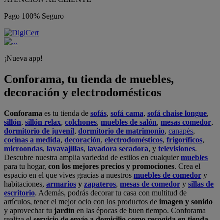
Pago 100% Seguro
¡Nueva app!
Conforama, tu tienda de muebles,
decoración y electrodomésticos
Conforama
es tu tienda de
sofás
,
sofá cama
,
sofá chaise longue
,
sillón
,
sillón relax
,
colchones
,
muebles de salón
,
mesas comedor
,
dormitorio de juvenil
,
dormitorio de matrimonio
,
canapés
,
cocinas a medida
,
decoración
,
electrodomésticos
,
frigoríficos
,
microondas
,
lavavajillas
,
lavadora secadora
, y
televisiones
.
Descubre nuestra amplia variedad de estilos en cualquier
muebles
para tu hogar,
con los mejores precios y promociones
. Crea el
espacio en el que vives gracias a nuestros
muebles de comedor
y
habitaciones,
armarios
y
zapateros
,
mesas de comedor
y
sillas de
escritorio
. Además, podrás decorar tu casa con multitud de
artículos, tener el mejor ocio con los productos de
imagen y sonido
y aprovechar tu
jardín
en las épocas de buen tiempo. Conforama
realiza el
servicio de envío a domicilio como recogida en tienda.