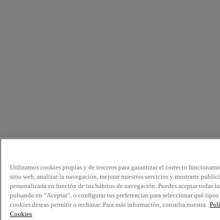
Utilizamos cookies propias y de terceros para garantizar el correcto funcionami
sitio web, analizar la navegación, mejorar nuestros servicios y mostrarte public
personalizada en función de tus hábitos de navegación. Puedes aceptar todas la
pulsando en “Aceptar”, o configurar tus preferencias para seleccionar qué tipos
cookies deseas permitir o rechazar. Para más información, consulta nuestra
Pol
Cookies