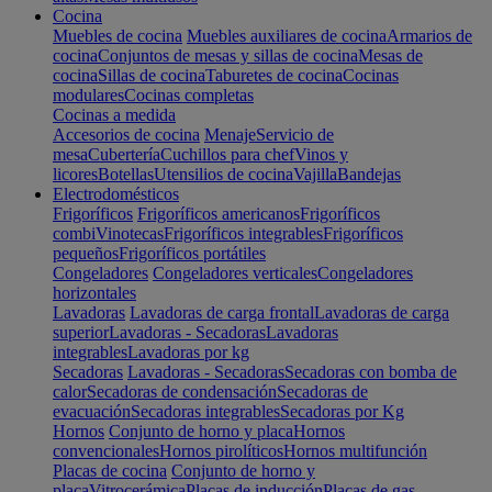
Cocina
Muebles de cocina
Muebles auxiliares de cocina
Armarios de
cocina
Conjuntos de mesas y sillas de cocina
Mesas de
cocina
Sillas de cocina
Taburetes de cocina
Cocinas
modulares
Cocinas completas
Cocinas a medida
Accesorios de cocina
Menaje
Servicio de
mesa
Cubertería
Cuchillos para chef
Vinos y
licores
Botellas
Utensilios de cocina
Vajilla
Bandejas
Electrodomésticos
Frigoríficos
Frigoríficos americanos
Frigoríficos
combi
Vinotecas
Frigoríficos integrables
Frigoríficos
pequeños
Frigoríficos portátiles
Congeladores
Congeladores verticales
Congeladores
horizontales
Lavadoras
Lavadoras de carga frontal
Lavadoras de carga
superior
Lavadoras - Secadoras
Lavadoras
integrables
Lavadoras por kg
Secadoras
Lavadoras - Secadoras
Secadoras con bomba de
calor
Secadoras de condensación
Secadoras de
evacuación
Secadoras integrables
Secadoras por Kg
Hornos
Conjunto de horno y placa
Hornos
convencionales
Hornos pirolíticos
Hornos multifunción
Placas de cocina
Conjunto de horno y
placa
Vitrocerámica
Placas de inducción
Placas de gas