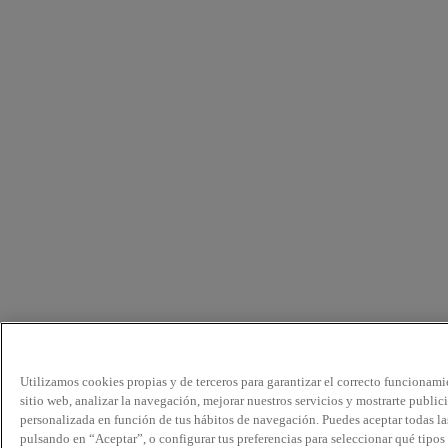
Utilizamos cookies propias y de terceros para garantizar el correcto funcionami
sitio web, analizar la navegación, mejorar nuestros servicios y mostrarte public
personalizada en función de tus hábitos de navegación. Puedes aceptar todas la
pulsando en “Aceptar”, o configurar tus preferencias para seleccionar qué tipos