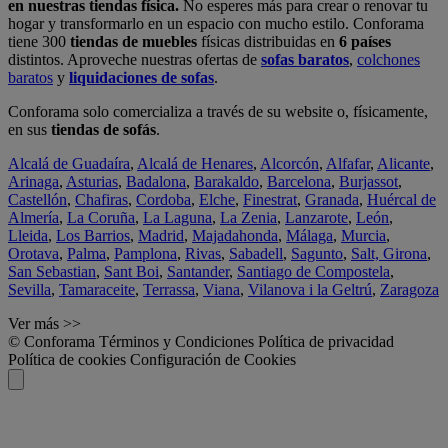
en nuestras tiendas física.
No esperes más para crear o renovar tu
hogar y transformarlo en un espacio con mucho estilo. Conforama
tiene 300
tiendas de muebles
físicas distribuidas en
6 países
distintos. Aproveche nuestras ofertas de
sofas baratos
,
colchones
baratos
y
liquidaciones de sofas
.
Conforama solo comercializa a través de su website o, físicamente,
en sus
tiendas de sofás
.
Alcalá de Guadaíra
,
Alcalá de Henares
,
Alcorcón
,
Alfafar
,
Alicante
,
Arinaga
,
Asturias
,
Badalona
,
Barakaldo
,
Barcelona
,
Burjassot
,
Castellón
,
Chafiras
,
Cordoba
,
Elche
,
Finestrat
,
Granada
,
Huércal de
Almería
,
La Coruña
,
La Laguna
,
La Zenia
,
Lanzarote
,
León
,
Lleida
,
Los Barrios
,
Madrid
,
Majadahonda
,
Málaga
,
Murcia
,
Orotava
,
Palma
,
Pamplona
,
Rivas
,
Sabadell
,
Sagunto
,
Salt, Girona
,
San Sebastian
,
Sant Boi
,
Santander
,
Santiago de Compostela
,
Sevilla
,
Tamaraceite
,
Terrassa
,
Viana
,
Vilanova i la Geltrú
,
Zaragoza
Ver más >>
© Conforama
Términos y Condiciones
Política de privacidad
Política de cookies
Configuración de Cookies