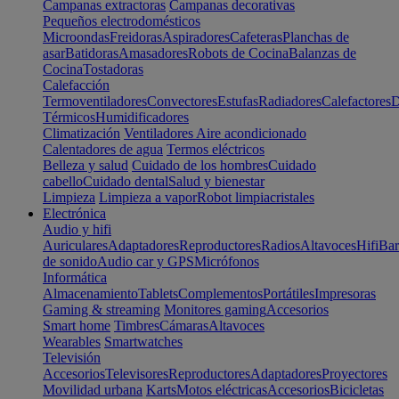
Campanas extractoras
Campanas decorativas
Pequeños electrodomésticos
Microondas
Freidoras
Aspiradores
Cafeteras
Planchas de
asar
Batidoras
Amasadores
Robots de Cocina
Balanzas de
Cocina
Tostadoras
Calefacción
Termoventiladores
Convectores
Estufas
Radiadores
Calefactores
D
Térmicos
Humidificadores
Climatización
Ventiladores
Aire acondicionado
Calentadores de agua
Termos eléctricos
Belleza y salud
Cuidado de los hombres
Cuidado
cabello
Cuidado dental
Salud y bienestar
Limpieza
Limpieza a vapor
Robot limpiacristales
Electrónica
Audio y hifi
Auriculares
Adaptadores
Reproductores
Radios
Altavoces
Hifi
Bar
de sonido
Audio car y GPS
Micrófonos
Informática
Almacenamiento
Tablets
Complementos
Portátiles
Impresoras
Gaming & streaming
Monitores gaming
Accesorios
Smart home
Timbres
Cámaras
Altavoces
Wearables
Smartwatches
Televisión
Accesorios
Televisores
Reproductores
Adaptadores
Proyectores
Movilidad urbana
Karts
Motos eléctricas
Accesorios
Bicicletas