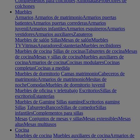
Complementos para colchones
Almohadas
Protectores de
colchones
Muebles
Armarios
Armarios de matrimonio
Armarios puertas
batientes
Armarios puertas correderas
Armarios
juvenil
Armarios infantiles
Armarios esquineros
Armarios
vestidores
Armarios auxiliares
Zapateros
Muebles de salón
Sillas
Mesas de salón
Muebles
TV
Vitrinas
Aparadores
Estanterias
Muebles recibidores
Muebles de cocina
Sillas de cocinas
Taburetes de cocina
Mesas
de cocina
Mesas y sillas de cocina
Muebles auxiliares de
cocina
Armarios de cocina
Cocinas modulares
Cocinas
completas
Cocinas a medida
Muebles de dormitorio
Camas matrimonio
Cabeceros de
matrimonio
Armarios de matrimonio
Mesitas de
noche
Comodas
Muebles de dormitorio juvenil
Muebles de oficina y teletrabajo
Escritorios
Sillas de
escritorio
Estanterías
Muebles de Gaming
Sillas gaming
Escritorios gaming
Sillas
Taburetes
Bancos
Sillas de comedor
Sillas
infantiles
Complementos para sillas
Mesas
Conjuntos de mesas y sillas
Mesas extensibles
Mesas
altas
Mesas multiusos
Cocina
Muebles de cocina
Muebles auxiliares de cocina
Armarios de