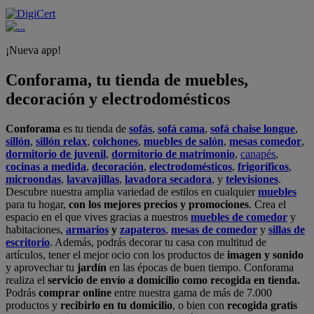
¡Nueva app!
Conforama, tu tienda de muebles,
decoración y electrodomésticos
Conforama
es tu tienda de
sofás
,
sofá cama
,
sofá chaise longue
,
sillón
,
sillón relax
,
colchones
,
muebles de salón
,
mesas comedor
,
dormitorio de juvenil
,
dormitorio de matrimonio
,
canapés
,
cocinas a medida
,
decoración
,
electrodomésticos
,
frigoríficos
,
microondas
,
lavavajillas
,
lavadora secadora
, y
televisiones
.
Descubre nuestra amplia variedad de estilos en cualquier
muebles
para tu hogar,
con los mejores precios y promociones
. Crea el
espacio en el que vives gracias a nuestros
muebles de comedor
y
habitaciones,
armarios
y
zapateros
,
mesas de comedor
y
sillas de
escritorio
. Además, podrás decorar tu casa con multitud de
artículos, tener el mejor ocio con los productos de
imagen y sonido
y aprovechar tu
jardín
en las épocas de buen tiempo. Conforama
realiza el
servicio de envío a domicilio como recogida en tienda.
Podrás
comprar online
entre nuestra gama de más de 7.000
productos y
recibirlo en tu domicilio
, o bien con
recogida gratis