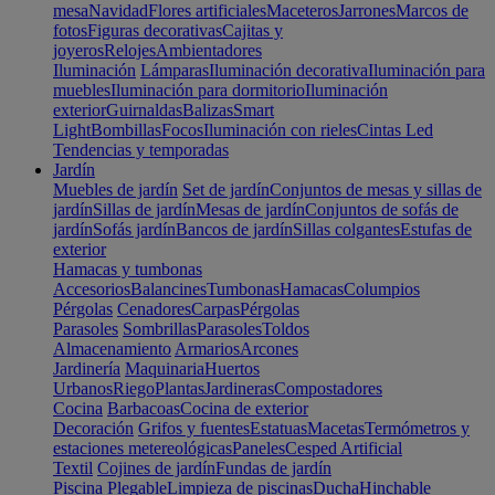
mesa
Navidad
Flores artificiales
Maceteros
Jarrones
Marcos de
fotos
Figuras decorativas
Cajitas y
joyeros
Relojes
Ambientadores
Iluminación
Lámparas
Iluminación decorativa
Iluminación para
muebles
Iluminación para dormitorio
Iluminación
exterior
Guirnaldas
Balizas
Smart
Light
Bombillas
Focos
Iluminación con rieles
Cintas Led
Tendencias y temporadas
Jardín
Muebles de jardín
Set de jardín
Conjuntos de mesas y sillas de
jardín
Sillas de jardín
Mesas de jardín
Conjuntos de sofás de
jardín
Sofás jardín
Bancos de jardín
Sillas colgantes
Estufas de
exterior
Hamacas y tumbonas
Accesorios
Balancines
Tumbonas
Hamacas
Columpios
Pérgolas
Cenadores
Carpas
Pérgolas
Parasoles
Sombrillas
Parasoles
Toldos
Almacenamiento
Armarios
Arcones
Jardinería
Maquinaria
Huertos
Urbanos
Riego
Plantas
Jardineras
Compostadores
Cocina
Barbacoas
Cocina de exterior
Decoración
Grifos y fuentes
Estatuas
Macetas
Termómetros y
estaciones metereológicas
Paneles
Cesped Artificial
Textil
Cojines de jardín
Fundas de jardín
Piscina
Plegable
Limpieza de piscinas
Ducha
Hinchable