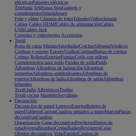
eléctricas
Patinetes eléctricos
Telefonía
Teléfonos fijos
Gadgets y
complementos
Smartphones
Foto y vídeo
Cámaras de fotos
Trípodes
Videocámaras
Cables
Cables HDMI
Cables de alimentación
Cables
USB
Cables Jack
Consolas y videojuegos
Accesorios
Textil
Ropa de cama
Mantas
Almohadas
Colchas
Sábanas
Nórdicos
Cortinas y estores
Estores
Visillos
Cortinas
Barras de cortina
Cojines
Relleno
Exterior
Fundas
Cojín con relleno
Complementos para sofás
Fundas de sofás
Plaids
Alfombras
Alfombras de habitación
Alfombras
pequeñas
Alfombras antideslizantes
Alfombras de
exterior
Alfombras de baño
Alfombras de salón
Alfombras
infantiles
Textil baño
Albornoces
Toallas
Textil cocina
Manteles
Servilletas
Decoración
Decoración de pared
Letreros
Espejos
Relojes de
pared
Tableros
Canvas
Cuadros pintados a mano
Marcos
Placas
decorativas
Cuadros
Organización
Cajas decorativas
Percheros
Burros de
ropa
Joyeros
Biombos
Cestas
Baúles
Revisteros
Cajas
Objetos decorativos
Velas
Faroles
Centros de