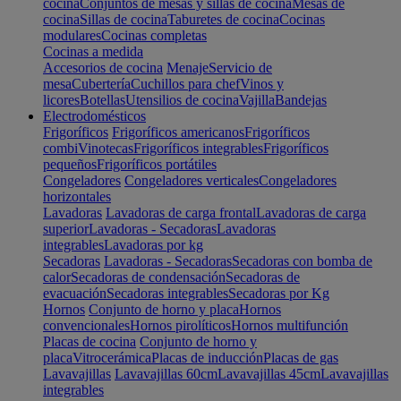
cocina
Conjuntos de mesas y sillas de cocina
Mesas de
cocina
Sillas de cocina
Taburetes de cocina
Cocinas
modulares
Cocinas completas
Cocinas a medida
Accesorios de cocina
Menaje
Servicio de
mesa
Cubertería
Cuchillos para chef
Vinos y
licores
Botellas
Utensilios de cocina
Vajilla
Bandejas
Electrodomésticos
Frigoríficos
Frigoríficos americanos
Frigoríficos
combi
Vinotecas
Frigoríficos integrables
Frigoríficos
pequeños
Frigoríficos portátiles
Congeladores
Congeladores verticales
Congeladores
horizontales
Lavadoras
Lavadoras de carga frontal
Lavadoras de carga
superior
Lavadoras - Secadoras
Lavadoras
integrables
Lavadoras por kg
Secadoras
Lavadoras - Secadoras
Secadoras con bomba de
calor
Secadoras de condensación
Secadoras de
evacuación
Secadoras integrables
Secadoras por Kg
Hornos
Conjunto de horno y placa
Hornos
convencionales
Hornos pirolíticos
Hornos multifunción
Placas de cocina
Conjunto de horno y
placa
Vitrocerámica
Placas de inducción
Placas de gas
Lavavajillas
Lavavajillas 60cm
Lavavajillas 45cm
Lavavajillas
integrables