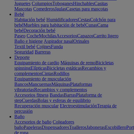
Juguetes
Columpios
Toboganes
Hinchables
Casitas
Mascotas
Comederos
Jaulas
Casetas para mascotas
Bebé
Habitación bebé
Humidificadores
Cestas
Colchón para
bebé
Muebles para habitación de bebé
Cunas
Cama
bebé
Decoración bebé
Paseo
Coche
Mochilas
Accesorios
Capazos
Carrito ligero
Baño e higiene
Aspirador nasal
Orinales
Textil bebé
Cojines
Funda
Seguridad
Barreras
Deporte
Equipamiento de cardio
Máquinas de remo
Bicicletas
spinning
Elípticas
Bicicletas estáticas
Recambios y
complementos
Cintas
Rodillos
Equipamiento de musculación
Bancos
Mancuernas
Máquinas
Plataformas
vibratorias
Recambios y complementos
Accesorios fitness
Bandas
Barras
Plataforma de
step
Cuerdas
Bolas y esferas de equilibrio
Recuperación muscular
Electroestimulación
Terapia de
percusión
Baño
Accesorios de baño
Colgadores
baño
Papeleras
Dispensadores
Toalleros
Jaboneras
Escobillero
Port
de ropa