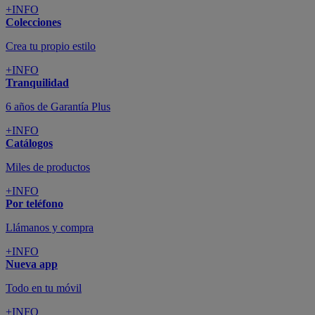
+INFO
Colecciones
Crea tu propio estilo
+INFO
Tranquilidad
6 años de Garantía Plus
+INFO
Catálogos
Miles de productos
+INFO
Por teléfono
Llámanos y compra
+INFO
Nueva app
Todo en tu móvil
+INFO