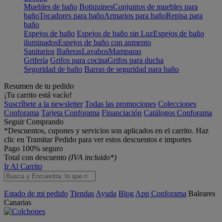
Muebles de baño
Botiquines
Conjuntos de muebles para
baño
Tocadores para baño
Armarios para baño
Repisa para
baño
Espejos de baño
Espejos de baño sin Luz
Espejos de baño
iluminados
Espejos de baño con aumento
Sanitarios
Bañeras
Lavabos
Mamparas
Grifería
Grifos para cocina
Grifos para ducha
Seguridad de baño
Barras de seguridad para baño
Resumen de tu pedido
¡Tu carrito está vacío!
Suscríbete a la newsletter
Todas las promociones
Colecciones
Conforama
Tarjeta Conforama
Financiación
Catálogos Conforama
Seguir Comprando
*Descuentos, cupones y servicios son aplicados en el carrito. Haz
clic en Tramitar Pedido para ver estos descuentos e importes
Pago 100% seguro
Total con descuento
(IVA incluido*)
Ir Al Carrito
Estado de mi pedido
Tiendas
Ayuda
Blog
App Conforama
Baleares
Canarias