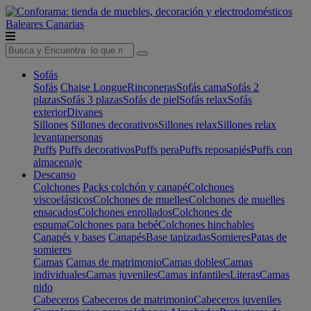
Baleares
Canarias
Sofás
Sofás
Chaise Longue
Rinconeras
Sofás cama
Sofás 2
plazas
Sofás 3 plazas
Sofás de piel
Sofás relax
Sofás
exterior
Divanes
Sillones
Sillones decorativos
Sillones relax
Sillones relax
levantapersonas
Puffs
Puffs decorativos
Puffs pera
Puffs reposapiés
Puffs con
almacenaje
Descanso
Colchones
Packs colchón y canapé
Colchones
viscoelásticos
Colchones de muelles
Colchones de muelles
ensacados
Colchones enrollados
Colchones de
espuma
Colchones para bebé
Colchones hinchables
Canapés y bases
Canapés
Base tapizadas
Somieres
Patas de
somieres
Camas
Camas de matrimonio
Camas dobles
Camas
individuales
Camas juveniles
Camas infantiles
Literas
Camas
nido
Cabeceros
Cabeceros de matrimonio
Cabeceros juveniles