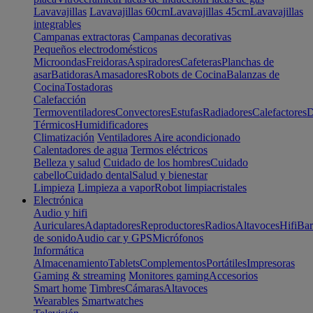
Lavavajillas
Lavavajillas 60cm
Lavavajillas 45cm
Lavavajillas
integrables
Campanas extractoras
Campanas decorativas
Pequeños electrodomésticos
Microondas
Freidoras
Aspiradores
Cafeteras
Planchas de
asar
Batidoras
Amasadores
Robots de Cocina
Balanzas de
Cocina
Tostadoras
Calefacción
Termoventiladores
Convectores
Estufas
Radiadores
Calefactores
D
Térmicos
Humidificadores
Climatización
Ventiladores
Aire acondicionado
Calentadores de agua
Termos eléctricos
Belleza y salud
Cuidado de los hombres
Cuidado
cabello
Cuidado dental
Salud y bienestar
Limpieza
Limpieza a vapor
Robot limpiacristales
Electrónica
Audio y hifi
Auriculares
Adaptadores
Reproductores
Radios
Altavoces
Hifi
Bar
de sonido
Audio car y GPS
Micrófonos
Informática
Almacenamiento
Tablets
Complementos
Portátiles
Impresoras
Gaming & streaming
Monitores gaming
Accesorios
Smart home
Timbres
Cámaras
Altavoces
Wearables
Smartwatches