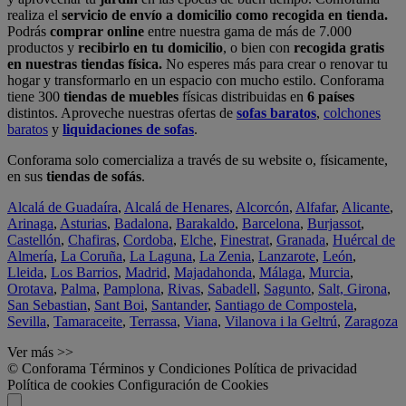
realiza el
servicio de envío a domicilio como recogida en tienda.
Podrás
comprar online
entre nuestra gama de más de 7.000
productos y
recibirlo en tu domicilio
, o bien con
recogida gratis
en nuestras tiendas física.
No esperes más para crear o renovar tu
hogar y transformarlo en un espacio con mucho estilo. Conforama
tiene 300
tiendas de muebles
físicas distribuidas en
6 países
distintos. Aproveche nuestras ofertas de
sofas baratos
,
colchones
baratos
y
liquidaciones de sofas
.
Conforama solo comercializa a través de su website o, físicamente,
en sus
tiendas de sofás
.
Alcalá de Guadaíra
,
Alcalá de Henares
,
Alcorcón
,
Alfafar
,
Alicante
,
Arinaga
,
Asturias
,
Badalona
,
Barakaldo
,
Barcelona
,
Burjassot
,
Castellón
,
Chafiras
,
Cordoba
,
Elche
,
Finestrat
,
Granada
,
Huércal de
Almería
,
La Coruña
,
La Laguna
,
La Zenia
,
Lanzarote
,
León
,
Lleida
,
Los Barrios
,
Madrid
,
Majadahonda
,
Málaga
,
Murcia
,
Orotava
,
Palma
,
Pamplona
,
Rivas
,
Sabadell
,
Sagunto
,
Salt, Girona
,
San Sebastian
,
Sant Boi
,
Santander
,
Santiago de Compostela
,
Sevilla
,
Tamaraceite
,
Terrassa
,
Viana
,
Vilanova i la Geltrú
,
Zaragoza
Ver más >>
© Conforama
Términos y Condiciones
Política de privacidad
Política de cookies
Configuración de Cookies