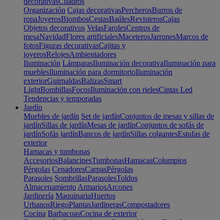
decorativas
Cuadros
Organización
Cajas decorativas
Percheros
Burros de
ropa
Joyeros
Biombos
Cestas
Baúles
Revisteros
Cajas
Objetos decorativos
Velas
Faroles
Centros de
mesa
Navidad
Flores artificiales
Maceteros
Jarrones
Marcos de
fotos
Figuras decorativas
Cajitas y
joyeros
Relojes
Ambientadores
Iluminación
Lámparas
Iluminación decorativa
Iluminación para
muebles
Iluminación para dormitorio
Iluminación
exterior
Guirnaldas
Balizas
Smart
Light
Bombillas
Focos
Iluminación con rieles
Cintas Led
Tendencias y temporadas
Jardín
Muebles de jardín
Set de jardín
Conjuntos de mesas y sillas de
jardín
Sillas de jardín
Mesas de jardín
Conjuntos de sofás de
jardín
Sofás jardín
Bancos de jardín
Sillas colgantes
Estufas de
exterior
Hamacas y tumbonas
Accesorios
Balancines
Tumbonas
Hamacas
Columpios
Pérgolas
Cenadores
Carpas
Pérgolas
Parasoles
Sombrillas
Parasoles
Toldos
Almacenamiento
Armarios
Arcones
Jardinería
Maquinaria
Huertos
Urbanos
Riego
Plantas
Jardineras
Compostadores
Cocina
Barbacoas
Cocina de exterior