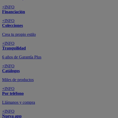
+INFO
Financiación
+INFO
Colecciones
Crea tu propio estilo
+INFO
Tranquilidad
6 años de Garantía Plus
+INFO
Catálogos
Miles de productos
+INFO
Por teléfono
Llámanos y compra
+INFO
Nueva app