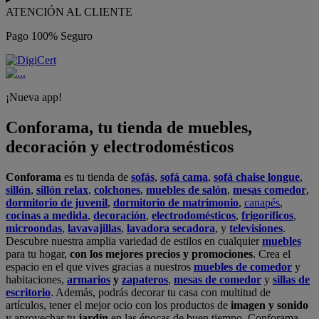
ATENCIÓN AL CLIENTE
Pago 100% Seguro
¡Nueva app!
Conforama, tu tienda de muebles,
decoración y electrodomésticos
Conforama
es tu tienda de
sofás
,
sofá cama
,
sofá chaise longue
,
sillón
,
sillón relax
,
colchones
,
muebles de salón
,
mesas comedor
,
dormitorio de juvenil
,
dormitorio de matrimonio
,
canapés
,
cocinas a medida
,
decoración
,
electrodomésticos
,
frigoríficos
,
microondas
,
lavavajillas
,
lavadora secadora
, y
televisiones
.
Descubre nuestra amplia variedad de estilos en cualquier
muebles
para tu hogar,
con los mejores precios y promociones
. Crea el
espacio en el que vives gracias a nuestros
muebles de comedor
y
habitaciones,
armarios
y
zapateros
,
mesas de comedor
y
sillas de
escritorio
. Además, podrás decorar tu casa con multitud de
artículos, tener el mejor ocio con los productos de
imagen y sonido
y aprovechar tu
jardín
en las épocas de buen tiempo. Conforama