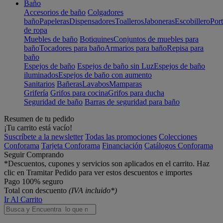
Baño
Accesorios de baño
Colgadores
baño
Papeleras
Dispensadores
Toalleros
Jaboneras
Escobillero
Port
de ropa
Muebles de baño
Botiquines
Conjuntos de muebles para
baño
Tocadores para baño
Armarios para baño
Repisa para
baño
Espejos de baño
Espejos de baño sin Luz
Espejos de baño
iluminados
Espejos de baño con aumento
Sanitarios
Bañeras
Lavabos
Mamparas
Grifería
Grifos para cocina
Grifos para ducha
Seguridad de baño
Barras de seguridad para baño
Resumen de tu pedido
¡Tu carrito está vacío!
Suscríbete a la newsletter
Todas las promociones
Colecciones
Conforama
Tarjeta Conforama
Financiación
Catálogos Conforama
Seguir Comprando
*Descuentos, cupones y servicios son aplicados en el carrito. Haz
clic en Tramitar Pedido para ver estos descuentos e importes
Pago 100% seguro
Total con descuento
(IVA incluido*)
Ir Al Carrito