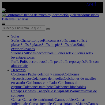
🔵Cambia tu electro con
-10% EXTRA
de descuento ☑️
AQUÍ
Baleares
Canarias
Sofás
Sofás
Chaise Longue
Rinconeras
Sofás cama
Sofás 2
plazas
Sofás 3 plazas
Sofás de piel
Sofás relax
Sofás
exterior
Divanes
Sillones
Sillones decorativos
Sillones relax
Sillones relax
levantapersonas
Puffs
Puffs decorativos
Puffs pera
Puffs reposapiés
Puffs con
almacenaje
Descanso
Colchones
Packs colchón y canapé
Colchones
viscoelásticos
Colchones de muelles
Colchones de muelles
ensacados
Colchones enrollados
Colchones de
espuma
Colchones para bebé
Colchones hinchables
Canapés y bases
Canapés
Base tapizadas
Somieres
Patas de
somieres
Camas
Camas de matrimonio
Camas dobles
Camas
individuales
Camas juveniles
Camas infantiles
Literas
Camas