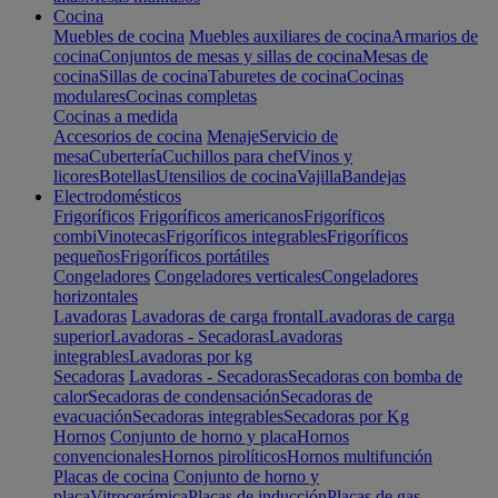
Cocina
Muebles de cocina
Muebles auxiliares de cocina
Armarios de
cocina
Conjuntos de mesas y sillas de cocina
Mesas de
cocina
Sillas de cocina
Taburetes de cocina
Cocinas
modulares
Cocinas completas
Cocinas a medida
Accesorios de cocina
Menaje
Servicio de
mesa
Cubertería
Cuchillos para chef
Vinos y
licores
Botellas
Utensilios de cocina
Vajilla
Bandejas
Electrodomésticos
Frigoríficos
Frigoríficos americanos
Frigoríficos
combi
Vinotecas
Frigoríficos integrables
Frigoríficos
pequeños
Frigoríficos portátiles
Congeladores
Congeladores verticales
Congeladores
horizontales
Lavadoras
Lavadoras de carga frontal
Lavadoras de carga
superior
Lavadoras - Secadoras
Lavadoras
integrables
Lavadoras por kg
Secadoras
Lavadoras - Secadoras
Secadoras con bomba de
calor
Secadoras de condensación
Secadoras de
evacuación
Secadoras integrables
Secadoras por Kg
Hornos
Conjunto de horno y placa
Hornos
convencionales
Hornos pirolíticos
Hornos multifunción
Placas de cocina
Conjunto de horno y
placa
Vitrocerámica
Placas de inducción
Placas de gas