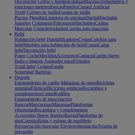
Decoración
Grifos y fuentes
Estatuas
Macetas
Termómetros y
estaciones metereológicas
Paneles
Cesped Artificial
Textil
Cojines de jardín
Fundas de jardín
Piscina
Plegable
Limpieza de piscinas
Ducha
Hinchable
Juguetes
Columpios
Toboganes
Hinchables
Casitas
Mascotas
Comederos
Jaulas
Casetas para mascotas
Bebé
Habitación bebé
Humidificadores
Cestas
Colchón para
bebé
Muebles para habitación de bebé
Cunas
Cama
bebé
Decoración bebé
Paseo
Coche
Mochilas
Accesorios
Capazos
Carrito ligero
Baño e higiene
Aspirador nasal
Orinales
Textil bebé
Cojines
Funda
Seguridad
Barreras
Deporte
Equipamiento de cardio
Máquinas de remo
Bicicletas
spinning
Elípticas
Bicicletas estáticas
Recambios y
complementos
Cintas
Rodillos
Equipamiento de musculación
Bancos
Mancuernas
Máquinas
Plataformas
vibratorias
Recambios y complementos
Accesorios fitness
Bandas
Barras
Plataforma de
step
Cuerdas
Bolas y esferas de equilibrio
Recuperación muscular
Electroestimulación
Terapia de
percusión