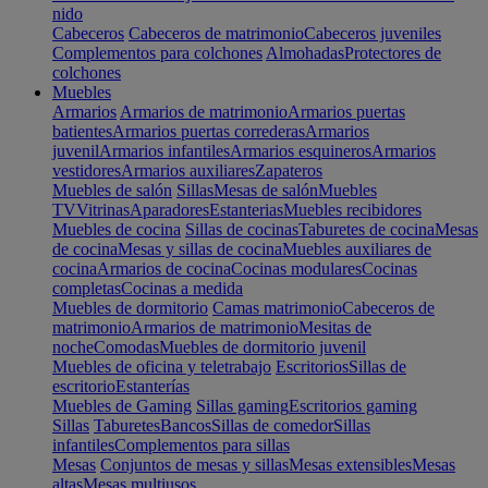
nido
Cabeceros
Cabeceros de matrimonio
Cabeceros juveniles
Complementos para colchones
Almohadas
Protectores de
colchones
Muebles
Armarios
Armarios de matrimonio
Armarios puertas
batientes
Armarios puertas correderas
Armarios
juvenil
Armarios infantiles
Armarios esquineros
Armarios
vestidores
Armarios auxiliares
Zapateros
Muebles de salón
Sillas
Mesas de salón
Muebles
TV
Vitrinas
Aparadores
Estanterias
Muebles recibidores
Muebles de cocina
Sillas de cocinas
Taburetes de cocina
Mesas
de cocina
Mesas y sillas de cocina
Muebles auxiliares de
cocina
Armarios de cocina
Cocinas modulares
Cocinas
completas
Cocinas a medida
Muebles de dormitorio
Camas matrimonio
Cabeceros de
matrimonio
Armarios de matrimonio
Mesitas de
noche
Comodas
Muebles de dormitorio juvenil
Muebles de oficina y teletrabajo
Escritorios
Sillas de
escritorio
Estanterías
Muebles de Gaming
Sillas gaming
Escritorios gaming
Sillas
Taburetes
Bancos
Sillas de comedor
Sillas
infantiles
Complementos para sillas
Mesas
Conjuntos de mesas y sillas
Mesas extensibles
Mesas
altas
Mesas multiusos