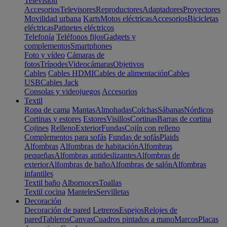
Televisión
Accesorios
Televisores
Reproductores
Adaptadores
Proyectores
Movilidad urbana
Karts
Motos eléctricas
Accesorios
Bicicletas
eléctricas
Patinetes eléctricos
Telefonía
Teléfonos fijos
Gadgets y
complementos
Smartphones
Foto y vídeo
Cámaras de
fotos
Trípodes
Videocámaras
Objetivos
Cables
Cables HDMI
Cables de alimentación
Cables
USB
Cables Jack
Consolas y videojuegos
Accesorios
Textil
Ropa de cama
Mantas
Almohadas
Colchas
Sábanas
Nórdicos
Cortinas y estores
Estores
Visillos
Cortinas
Barras de cortina
Cojines
Relleno
Exterior
Fundas
Cojín con relleno
Complementos para sofás
Fundas de sofás
Plaids
Alfombras
Alfombras de habitación
Alfombras
pequeñas
Alfombras antideslizantes
Alfombras de
exterior
Alfombras de baño
Alfombras de salón
Alfombras
infantiles
Textil baño
Albornoces
Toallas
Textil cocina
Manteles
Servilletas
Decoración
Decoración de pared
Letreros
Espejos
Relojes de
pared
Tableros
Canvas
Cuadros pintados a mano
Marcos
Placas