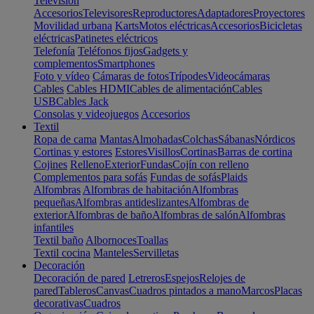
Televisión
Accesorios
Televisores
Reproductores
Adaptadores
Proyectores
Movilidad urbana
Karts
Motos eléctricas
Accesorios
Bicicletas
eléctricas
Patinetes eléctricos
Telefonía
Teléfonos fijos
Gadgets y
complementos
Smartphones
Foto y vídeo
Cámaras de fotos
Trípodes
Videocámaras
Cables
Cables HDMI
Cables de alimentación
Cables
USB
Cables Jack
Consolas y videojuegos
Accesorios
Textil
Ropa de cama
Mantas
Almohadas
Colchas
Sábanas
Nórdicos
Cortinas y estores
Estores
Visillos
Cortinas
Barras de cortina
Cojines
Relleno
Exterior
Fundas
Cojín con relleno
Complementos para sofás
Fundas de sofás
Plaids
Alfombras
Alfombras de habitación
Alfombras
pequeñas
Alfombras antideslizantes
Alfombras de
exterior
Alfombras de baño
Alfombras de salón
Alfombras
infantiles
Textil baño
Albornoces
Toallas
Textil cocina
Manteles
Servilletas
Decoración
Decoración de pared
Letreros
Espejos
Relojes de
pared
Tableros
Canvas
Cuadros pintados a mano
Marcos
Placas
decorativas
Cuadros