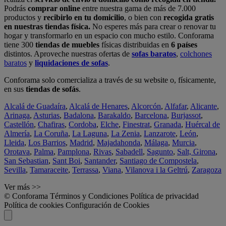
Podrás
comprar online
entre nuestra gama de más de 7.000
productos y
recibirlo en tu domicilio
, o bien con
recogida gratis
en nuestras tiendas física.
No esperes más para crear o renovar tu
hogar y transformarlo en un espacio con mucho estilo. Conforama
tiene 300
tiendas de muebles
físicas distribuidas en
6 países
distintos. Aproveche nuestras ofertas de
sofas baratos
,
colchones
baratos
y
liquidaciones de sofas
.
Conforama solo comercializa a través de su website o, físicamente,
en sus
tiendas de sofás
.
Alcalá de Guadaíra
,
Alcalá de Henares
,
Alcorcón
,
Alfafar
,
Alicante
,
Arinaga
,
Asturias
,
Badalona
,
Barakaldo
,
Barcelona
,
Burjassot
,
Castellón
,
Chafiras
,
Cordoba
,
Elche
,
Finestrat
,
Granada
,
Huércal de
Almería
,
La Coruña
,
La Laguna
,
La Zenia
,
Lanzarote
,
León
,
Lleida
,
Los Barrios
,
Madrid
,
Majadahonda
,
Málaga
,
Murcia
,
Orotava
,
Palma
,
Pamplona
,
Rivas
,
Sabadell
,
Sagunto
,
Salt, Girona
,
San Sebastian
,
Sant Boi
,
Santander
,
Santiago de Compostela
,
Sevilla
,
Tamaraceite
,
Terrassa
,
Viana
,
Vilanova i la Geltrú
,
Zaragoza
Ver más >>
© Conforama
Términos y Condiciones
Política de privacidad
Política de cookies
Configuración de Cookies