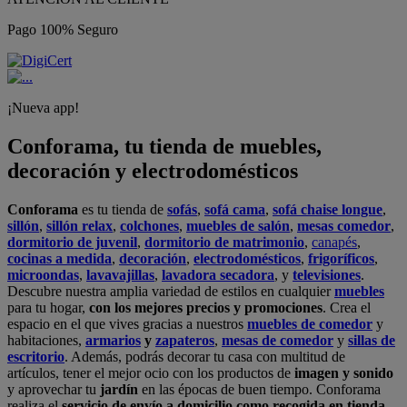
Pago 100% Seguro
¡Nueva app!
Conforama, tu tienda de muebles,
decoración y electrodomésticos
Conforama
es tu tienda de
sofás
,
sofá cama
,
sofá chaise longue
,
sillón
,
sillón relax
,
colchones
,
muebles de salón
,
mesas comedor
,
dormitorio de juvenil
,
dormitorio de matrimonio
,
canapés
,
cocinas a medida
,
decoración
,
electrodomésticos
,
frigoríficos
,
microondas
,
lavavajillas
,
lavadora secadora
, y
televisiones
.
Descubre nuestra amplia variedad de estilos en cualquier
muebles
para tu hogar,
con los mejores precios y promociones
. Crea el
espacio en el que vives gracias a nuestros
muebles de comedor
y
habitaciones,
armarios
y
zapateros
,
mesas de comedor
y
sillas de
escritorio
. Además, podrás decorar tu casa con multitud de
artículos, tener el mejor ocio con los productos de
imagen y sonido
y aprovechar tu
jardín
en las épocas de buen tiempo. Conforama
realiza el
servicio de envío a domicilio como recogida en tienda.