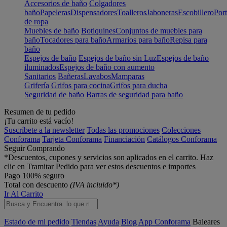
Accesorios de baño
Colgadores
baño
Papeleras
Dispensadores
Toalleros
Jaboneras
Escobillero
Port
de ropa
Muebles de baño
Botiquines
Conjuntos de muebles para
baño
Tocadores para baño
Armarios para baño
Repisa para
baño
Espejos de baño
Espejos de baño sin Luz
Espejos de baño
iluminados
Espejos de baño con aumento
Sanitarios
Bañeras
Lavabos
Mamparas
Grifería
Grifos para cocina
Grifos para ducha
Seguridad de baño
Barras de seguridad para baño
Resumen de tu pedido
¡Tu carrito está vacío!
Suscríbete a la newsletter
Todas las promociones
Colecciones
Conforama
Tarjeta Conforama
Financiación
Catálogos Conforama
Seguir Comprando
*Descuentos, cupones y servicios son aplicados en el carrito. Haz
clic en Tramitar Pedido para ver estos descuentos e importes
Pago 100% seguro
Total con descuento
(IVA incluido*)
Ir Al Carrito
Estado de mi pedido
Tiendas
Ayuda
Blog
App Conforama
Baleares