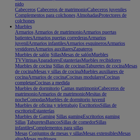
nido
Cabeceros
Cabeceros de matrimonio
Cabeceros juveniles
Complementos para colchones
Almohadas
Protectores de
colchones
Muebles
Armarios
Armarios de matrimonio
Armarios puertas
batientes
Armarios puertas correderas
Armarios
juvenil
Armarios infantiles
Armarios esquineros
Armarios
vestidores
Armarios auxiliares
Zapateros
Muebles de salón
Sillas
Mesas de salón
Muebles
TV
Vitrinas
Aparadores
Estanterias
Muebles recibidores
Muebles de cocina
Sillas de cocinas
Taburetes de cocina
Mesas
de cocina
Mesas y sillas de cocina
Muebles auxiliares de
cocina
Armarios de cocina
Cocinas modulares
Cocinas
completas
Cocinas a medida
Muebles de dormitorio
Camas matrimonio
Cabeceros de
matrimonio
Armarios de matrimonio
Mesitas de
noche
Comodas
Muebles de dormitorio juvenil
Muebles de oficina y teletrabajo
Escritorios
Sillas de
escritorio
Estanterías
Muebles de Gaming
Sillas gaming
Escritorios gaming
Sillas
Taburetes
Bancos
Sillas de comedor
Sillas
infantiles
Complementos para sillas
Mesas
Conjuntos de mesas y sillas
Mesas extensibles
Mesas
altas
Mesas multiusos