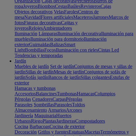
Organización
Cajas decorativas
Percheros
Burros de
ropa
Joyeros
Biombos
Cestas
Baúles
Revisteros
Cajas
Objetos decorativos
Velas
Faroles
Centros de
mesa
Navidad
Flores artificiales
Maceteros
Jarrones
Marcos de
fotos
Figuras decorativas
Cajitas y
joyeros
Relojes
Ambientadores
Iluminación
Lámparas
Iluminación decorativa
Iluminación para
muebles
Iluminación para dormitorio
Iluminación
exterior
Guirnaldas
Balizas
Smart
Light
Bombillas
Focos
Iluminación con rieles
Cintas Led
Tendencias y temporadas
Jardín
Muebles de jardín
Set de jardín
Conjuntos de mesas y sillas de
jardín
Sillas de jardín
Mesas de jardín
Conjuntos de sofás de
jardín
Sofás jardín
Bancos de jardín
Sillas colgantes
Estufas de
exterior
Hamacas y tumbonas
Accesorios
Balancines
Tumbonas
Hamacas
Columpios
Pérgolas
Cenadores
Carpas
Pérgolas
Parasoles
Sombrillas
Parasoles
Toldos
Almacenamiento
Armarios
Arcones
Jardinería
Maquinaria
Huertos
Urbanos
Riego
Plantas
Jardineras
Compostadores
Cocina
Barbacoas
Cocina de exterior
Decoración
Grifos y fuentes
Estatuas
Macetas
Termómetros y