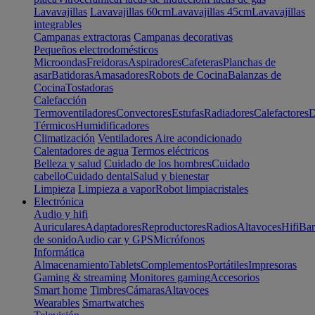
Lavavajillas
Lavavajillas 60cm
Lavavajillas 45cm
Lavavajillas
integrables
Campanas extractoras
Campanas decorativas
Pequeños electrodomésticos
Microondas
Freidoras
Aspiradores
Cafeteras
Planchas de
asar
Batidoras
Amasadores
Robots de Cocina
Balanzas de
Cocina
Tostadoras
Calefacción
Termoventiladores
Convectores
Estufas
Radiadores
Calefactores
D
Térmicos
Humidificadores
Climatización
Ventiladores
Aire acondicionado
Calentadores de agua
Termos eléctricos
Belleza y salud
Cuidado de los hombres
Cuidado
cabello
Cuidado dental
Salud y bienestar
Limpieza
Limpieza a vapor
Robot limpiacristales
Electrónica
Audio y hifi
Auriculares
Adaptadores
Reproductores
Radios
Altavoces
Hifi
Bar
de sonido
Audio car y GPS
Micrófonos
Informática
Almacenamiento
Tablets
Complementos
Portátiles
Impresoras
Gaming & streaming
Monitores gaming
Accesorios
Smart home
Timbres
Cámaras
Altavoces
Wearables
Smartwatches