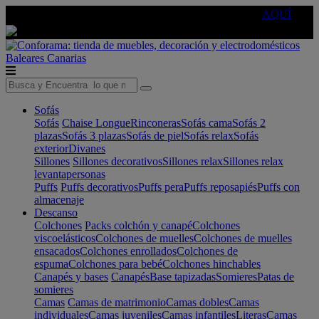
🔵Cambia tu electro con
-10% EXTRA
de descuento ☑️
AQUÍ
Baleares
Canarias
Sofás
Sofás
Chaise Longue
Rinconeras
Sofás cama
Sofás 2
plazas
Sofás 3 plazas
Sofás de piel
Sofás relax
Sofás
exterior
Divanes
Sillones
Sillones decorativos
Sillones relax
Sillones relax
levantapersonas
Puffs
Puffs decorativos
Puffs pera
Puffs reposapiés
Puffs con
almacenaje
Descanso
Colchones
Packs colchón y canapé
Colchones
viscoelásticos
Colchones de muelles
Colchones de muelles
ensacados
Colchones enrollados
Colchones de
espuma
Colchones para bebé
Colchones hinchables
Canapés y bases
Canapés
Base tapizadas
Somieres
Patas de
somieres
Camas
Camas de matrimonio
Camas dobles
Camas
individuales
Camas juveniles
Camas infantiles
Literas
Camas