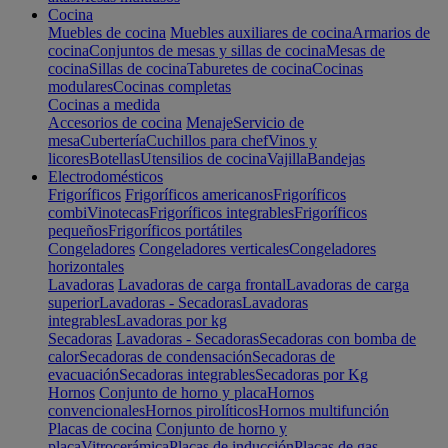
Cocina
Muebles de cocina
Muebles auxiliares de cocina
Armarios de
cocina
Conjuntos de mesas y sillas de cocina
Mesas de
cocina
Sillas de cocina
Taburetes de cocina
Cocinas
modulares
Cocinas completas
Cocinas a medida
Accesorios de cocina
Menaje
Servicio de
mesa
Cubertería
Cuchillos para chef
Vinos y
licores
Botellas
Utensilios de cocina
Vajilla
Bandejas
Electrodomésticos
Frigoríficos
Frigoríficos americanos
Frigoríficos
combi
Vinotecas
Frigoríficos integrables
Frigoríficos
pequeños
Frigoríficos portátiles
Congeladores
Congeladores verticales
Congeladores
horizontales
Lavadoras
Lavadoras de carga frontal
Lavadoras de carga
superior
Lavadoras - Secadoras
Lavadoras
integrables
Lavadoras por kg
Secadoras
Lavadoras - Secadoras
Secadoras con bomba de
calor
Secadoras de condensación
Secadoras de
evacuación
Secadoras integrables
Secadoras por Kg
Hornos
Conjunto de horno y placa
Hornos
convencionales
Hornos pirolíticos
Hornos multifunción
Placas de cocina
Conjunto de horno y
placa
Vitrocerámica
Placas de inducción
Placas de gas