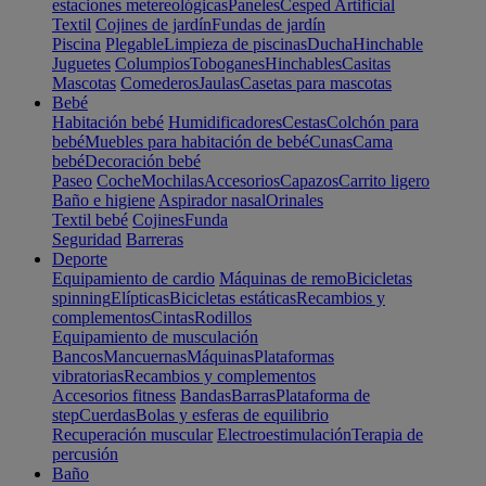
estaciones metereológicas
Paneles
Cesped Artificial
Textil
Cojines de jardín
Fundas de jardín
Piscina
Plegable
Limpieza de piscinas
Ducha
Hinchable
Juguetes
Columpios
Toboganes
Hinchables
Casitas
Mascotas
Comederos
Jaulas
Casetas para mascotas
Bebé
Habitación bebé
Humidificadores
Cestas
Colchón para
bebé
Muebles para habitación de bebé
Cunas
Cama
bebé
Decoración bebé
Paseo
Coche
Mochilas
Accesorios
Capazos
Carrito ligero
Baño e higiene
Aspirador nasal
Orinales
Textil bebé
Cojines
Funda
Seguridad
Barreras
Deporte
Equipamiento de cardio
Máquinas de remo
Bicicletas
spinning
Elípticas
Bicicletas estáticas
Recambios y
complementos
Cintas
Rodillos
Equipamiento de musculación
Bancos
Mancuernas
Máquinas
Plataformas
vibratorias
Recambios y complementos
Accesorios fitness
Bandas
Barras
Plataforma de
step
Cuerdas
Bolas y esferas de equilibrio
Recuperación muscular
Electroestimulación
Terapia de
percusión
Baño