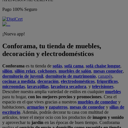
Pago 100% Seguro
¡Nueva app!
Conforama, tu tienda de muebles,
decoración y electrodomésticos
Conforama
es tu tienda de
sofás
,
sofá cama
,
sofá chaise longue
,
sillón
,
sillón relax
,
colchones
,
muebles de salón
,
mesas comedor
,
dormitorio de juvenil
,
dormitorio de matrimonio
,
canapés
,
cocinas a medida
,
decoración
,
electrodomésticos
,
frigoríficos
,
microondas
,
lavavajillas
,
lavadora secadora
, y
televisiones
.
Descubre nuestra amplia variedad de estilos en cualquier
muebles
para tu hogar,
con los mejores precios y promociones
. Crea el
espacio en el que vives gracias a nuestros
muebles de comedor
y
habitaciones,
armarios
y
zapateros
,
mesas de comedor
y
sillas de
escritorio
. Además, podrás decorar tu casa con multitud de
artículos, tener el mejor ocio con los productos de
imagen y sonido
y aprovechar tu
jardín
en las épocas de buen tiempo. Conforama
realiza el
servicio de envío a domicilio como recogida en tienda.