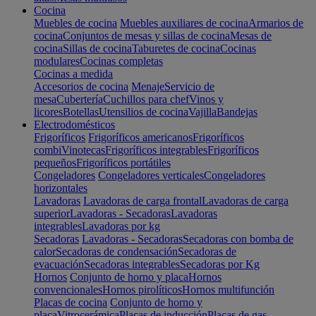
Cocina
Muebles de cocina
Muebles auxiliares de cocina
Armarios de
cocina
Conjuntos de mesas y sillas de cocina
Mesas de
cocina
Sillas de cocina
Taburetes de cocina
Cocinas
modulares
Cocinas completas
Cocinas a medida
Accesorios de cocina
Menaje
Servicio de
mesa
Cubertería
Cuchillos para chef
Vinos y
licores
Botellas
Utensilios de cocina
Vajilla
Bandejas
Electrodomésticos
Frigoríficos
Frigoríficos americanos
Frigoríficos
combi
Vinotecas
Frigoríficos integrables
Frigoríficos
pequeños
Frigoríficos portátiles
Congeladores
Congeladores verticales
Congeladores
horizontales
Lavadoras
Lavadoras de carga frontal
Lavadoras de carga
superior
Lavadoras - Secadoras
Lavadoras
integrables
Lavadoras por kg
Secadoras
Lavadoras - Secadoras
Secadoras con bomba de
calor
Secadoras de condensación
Secadoras de
evacuación
Secadoras integrables
Secadoras por Kg
Hornos
Conjunto de horno y placa
Hornos
convencionales
Hornos pirolíticos
Hornos multifunción
Placas de cocina
Conjunto de horno y
placa
Vitrocerámica
Placas de inducción
Placas de gas