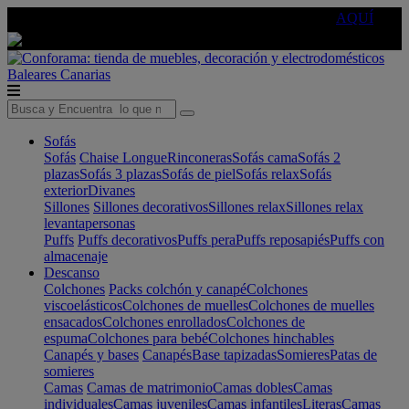
🔵Cambia tu electro con
-10% EXTRA
de descuento ☑️
AQUÍ
Baleares
Canarias
Sofás
Sofás
Chaise Longue
Rinconeras
Sofás cama
Sofás 2
plazas
Sofás 3 plazas
Sofás de piel
Sofás relax
Sofás
exterior
Divanes
Sillones
Sillones decorativos
Sillones relax
Sillones relax
levantapersonas
Puffs
Puffs decorativos
Puffs pera
Puffs reposapiés
Puffs con
almacenaje
Descanso
Colchones
Packs colchón y canapé
Colchones
viscoelásticos
Colchones de muelles
Colchones de muelles
ensacados
Colchones enrollados
Colchones de
espuma
Colchones para bebé
Colchones hinchables
Canapés y bases
Canapés
Base tapizadas
Somieres
Patas de
somieres
Camas
Camas de matrimonio
Camas dobles
Camas
individuales
Camas juveniles
Camas infantiles
Literas
Camas