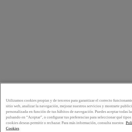
Utilizamos cookies propias y de terceros para garantizar el correcto funcionami
sitio web, analizar la navegación, mejorar nuestros servicios y mostrarte public
personalizada en función de tus hábitos de navegación. Puedes aceptar todas la
pulsando en “Aceptar”, o configurar tus preferencias para seleccionar qué tipos
cookies deseas permitir o rechazar. Para más información, consulta nuestra
Pol
Cookies