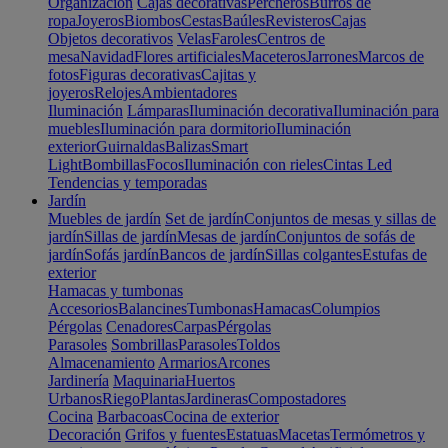
Organización
Cajas decorativas
Percheros
Burros de
ropa
Joyeros
Biombos
Cestas
Baúles
Revisteros
Cajas
Objetos decorativos
Velas
Faroles
Centros de
mesa
Navidad
Flores artificiales
Maceteros
Jarrones
Marcos de
fotos
Figuras decorativas
Cajitas y
joyeros
Relojes
Ambientadores
Iluminación
Lámparas
Iluminación decorativa
Iluminación para
muebles
Iluminación para dormitorio
Iluminación
exterior
Guirnaldas
Balizas
Smart
Light
Bombillas
Focos
Iluminación con rieles
Cintas Led
Tendencias y temporadas
Jardín
Muebles de jardín
Set de jardín
Conjuntos de mesas y sillas de
jardín
Sillas de jardín
Mesas de jardín
Conjuntos de sofás de
jardín
Sofás jardín
Bancos de jardín
Sillas colgantes
Estufas de
exterior
Hamacas y tumbonas
Accesorios
Balancines
Tumbonas
Hamacas
Columpios
Pérgolas
Cenadores
Carpas
Pérgolas
Parasoles
Sombrillas
Parasoles
Toldos
Almacenamiento
Armarios
Arcones
Jardinería
Maquinaria
Huertos
Urbanos
Riego
Plantas
Jardineras
Compostadores
Cocina
Barbacoas
Cocina de exterior
Decoración
Grifos y fuentes
Estatuas
Macetas
Termómetros y