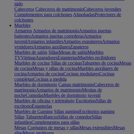
nido
Cabeceros
Cabeceros de matrimonio
Cabeceros juveniles
Complementos para colchones
Almohadas
Protectores de
colchones
Muebles
Armarios
Armarios de matrimonio
Armarios puertas
batientes
Armarios puertas correderas
Armarios
juvenil
Armarios infantiles
Armarios esquineros
Armarios
vestidores
Armarios auxiliares
Zapateros
Muebles de salón
Sillas
Mesas de salón
Muebles
TV
Vitrinas
Aparadores
Estanterias
Muebles recibidores
Muebles de cocina
Sillas de cocinas
Taburetes de cocina
Mesas
de cocina
Mesas y sillas de cocina
Muebles auxiliares de
cocina
Armarios de cocina
Cocinas modulares
Cocinas
completas
Cocinas a medida
Muebles de dormitorio
Camas matrimonio
Cabeceros de
matrimonio
Armarios de matrimonio
Mesitas de
noche
Comodas
Muebles de dormitorio juvenil
Muebles de oficina y teletrabajo
Escritorios
Sillas de
escritorio
Estanterías
Muebles de Gaming
Sillas gaming
Escritorios gaming
Sillas
Taburetes
Bancos
Sillas de comedor
Sillas
infantiles
Complementos para sillas
Mesas
Conjuntos de mesas y sillas
Mesas extensibles
Mesas
altas
Mesas multiusos