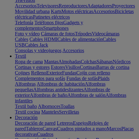
Televisión
Accesorios
Televisores
Reproductores
Adaptadores
Proyectores
Movilidad urbana
Karts
Motos eléctricas
Accesorios
Bicicletas
eléctricas
Patinetes eléctricos
Telefonía
Teléfonos fijos
Gadgets y
complementos
Smartphones
Foto y vídeo
Cámaras de fotos
Trípodes
Videocámaras
Cables
Cables HDMI
Cables de alimentación
Cables
USB
Cables Jack
Consolas y videojuegos
Accesorios
Textil
Ropa de cama
Mantas
Almohadas
Colchas
Sábanas
Nórdicos
Cortinas y estores
Estores
Visillos
Cortinas
Barras de cortina
Cojines
Relleno
Exterior
Fundas
Cojín con relleno
Complementos para sofás
Fundas de sofás
Plaids
Alfombras
Alfombras de habitación
Alfombras
pequeñas
Alfombras antideslizantes
Alfombras de
exterior
Alfombras de baño
Alfombras de salón
Alfombras
infantiles
Textil baño
Albornoces
Toallas
Textil cocina
Manteles
Servilletas
Decoración
Decoración de pared
Letreros
Espejos
Relojes de
pared
Tableros
Canvas
Cuadros pintados a mano
Marcos
Placas
decorativas
Cuadros