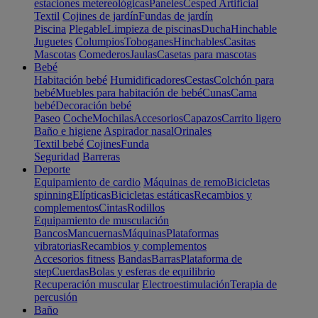
estaciones metereológicas
Paneles
Cesped Artificial
Textil
Cojines de jardín
Fundas de jardín
Piscina
Plegable
Limpieza de piscinas
Ducha
Hinchable
Juguetes
Columpios
Toboganes
Hinchables
Casitas
Mascotas
Comederos
Jaulas
Casetas para mascotas
Bebé
Habitación bebé
Humidificadores
Cestas
Colchón para
bebé
Muebles para habitación de bebé
Cunas
Cama
bebé
Decoración bebé
Paseo
Coche
Mochilas
Accesorios
Capazos
Carrito ligero
Baño e higiene
Aspirador nasal
Orinales
Textil bebé
Cojines
Funda
Seguridad
Barreras
Deporte
Equipamiento de cardio
Máquinas de remo
Bicicletas
spinning
Elípticas
Bicicletas estáticas
Recambios y
complementos
Cintas
Rodillos
Equipamiento de musculación
Bancos
Mancuernas
Máquinas
Plataformas
vibratorias
Recambios y complementos
Accesorios fitness
Bandas
Barras
Plataforma de
step
Cuerdas
Bolas y esferas de equilibrio
Recuperación muscular
Electroestimulación
Terapia de
percusión
Baño