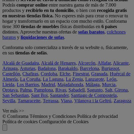
Podrás
comprar online
entre nuestra gama de más de 7.000
productos y
recibirlo en tu domicilio
, o bien con
recogida gratis
en nuestras tiendas física.
No esperes más para crear o renovar tu
hogar y transformarlo en un espacio con mucho estilo. Conforama
tiene 300
tiendas de muebles
físicas distribuidas en
6 países
distintos. Aproveche nuestras ofertas de
sofas baratos
,
colchones
baratos
y
liquidaciones de sofas
.
Conforama solo comercializa a través de su website o, físicamente,
en sus
tiendas de sofás
.
Alcalá de Guadaíra
,
Alcalá de Henares
,
Alcorcón
,
Alfafar
,
Alicante
,
Arinaga
,
Asturias
,
Badalona
,
Barakaldo
,
Barcelona
,
Burjassot
,
Castellón
,
Chafiras
,
Cordoba
,
Elche
,
Finestrat
,
Granada
,
Huércal de
Almería
,
La Coruña
,
La Laguna
,
La Zenia
,
Lanzarote
,
León
,
Lleida
,
Los Barrios
,
Madrid
,
Majadahonda
,
Málaga
,
Murcia
,
Orotava
,
Palma
,
Pamplona
,
Rivas
,
Sabadell
,
Sagunto
,
Salt, Girona
,
San Sebastian
,
Sant Boi
,
Santander
,
Santiago de Compostela
,
Sevilla
,
Tamaraceite
,
Terrassa
,
Viana
,
Vilanova i la Geltrú
,
Zaragoza
Ver más >>
© Conforama
Términos y Condiciones
Política de privacidad
Política de cookies
Configuración de Cookies