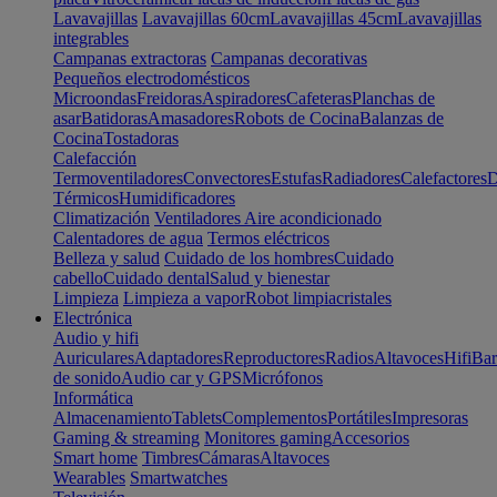
Lavavajillas
Lavavajillas 60cm
Lavavajillas 45cm
Lavavajillas
integrables
Campanas extractoras
Campanas decorativas
Pequeños electrodomésticos
Microondas
Freidoras
Aspiradores
Cafeteras
Planchas de
asar
Batidoras
Amasadores
Robots de Cocina
Balanzas de
Cocina
Tostadoras
Calefacción
Termoventiladores
Convectores
Estufas
Radiadores
Calefactores
D
Térmicos
Humidificadores
Climatización
Ventiladores
Aire acondicionado
Calentadores de agua
Termos eléctricos
Belleza y salud
Cuidado de los hombres
Cuidado
cabello
Cuidado dental
Salud y bienestar
Limpieza
Limpieza a vapor
Robot limpiacristales
Electrónica
Audio y hifi
Auriculares
Adaptadores
Reproductores
Radios
Altavoces
Hifi
Bar
de sonido
Audio car y GPS
Micrófonos
Informática
Almacenamiento
Tablets
Complementos
Portátiles
Impresoras
Gaming & streaming
Monitores gaming
Accesorios
Smart home
Timbres
Cámaras
Altavoces
Wearables
Smartwatches