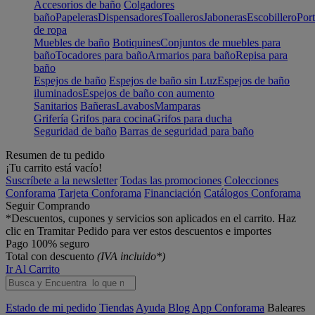
Accesorios de baño
Colgadores
baño
Papeleras
Dispensadores
Toalleros
Jaboneras
Escobillero
Port
de ropa
Muebles de baño
Botiquines
Conjuntos de muebles para
baño
Tocadores para baño
Armarios para baño
Repisa para
baño
Espejos de baño
Espejos de baño sin Luz
Espejos de baño
iluminados
Espejos de baño con aumento
Sanitarios
Bañeras
Lavabos
Mamparas
Grifería
Grifos para cocina
Grifos para ducha
Seguridad de baño
Barras de seguridad para baño
Resumen de tu pedido
¡Tu carrito está vacío!
Suscríbete a la newsletter
Todas las promociones
Colecciones
Conforama
Tarjeta Conforama
Financiación
Catálogos Conforama
Seguir Comprando
*Descuentos, cupones y servicios son aplicados en el carrito. Haz
clic en Tramitar Pedido para ver estos descuentos e importes
Pago 100% seguro
Total con descuento
(IVA incluido*)
Ir Al Carrito
Estado de mi pedido
Tiendas
Ayuda
Blog
App Conforama
Baleares