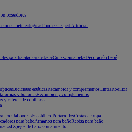
ompostadores
aciones metereológicas
Paneles
Cesped Artificial
les para habitación de bebé
Cunas
Cama bebé
Decoración bebé
lípticas
Bicicletas estáticas
Recambios y complementos
Cintas
Rodillos
taformas vibratorias
Recambios y complementos
s y esferas de equilibrio
ón
alleros
Jaboneras
Escobillero
Portarrollos
Cestas de ropa
cadores para baño
Armarios para baño
Repisa para baño
inados
Espejos de baño con aumento