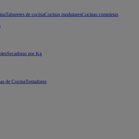
ina
Taburetes de cocina
Cocinas modulares
Cocinas completas
s
bles
Secadoras por Kg
as de Cocina
Tostadoras