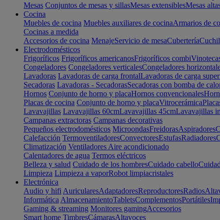
Mesas
Conjuntos de mesas y sillas
Mesas extensibles
Mesas alta
Cocina
Muebles de cocina
Muebles auxiliares de cocina
Armarios de co
Cocinas a medida
Accesorios de cocina
Menaje
Servicio de mesa
Cubertería
Cuchil
Electrodomésticos
Frigoríficos
Frigoríficos americanos
Frigoríficos combi
Vinoteca
Congeladores
Congeladores verticales
Congeladores horizontal
Lavadoras
Lavadoras de carga frontal
Lavadoras de carga super
Secadoras
Lavadoras - Secadoras
Secadoras con bomba de calo
Hornos
Conjunto de horno y placa
Hornos convencionales
Horno
Placas de cocina
Conjunto de horno y placa
Vitrocerámica
Placa
Lavavajillas
Lavavajillas 60cm
Lavavajillas 45cm
Lavavajillas i
Campanas extractoras
Campanas decorativas
Pequeños electrodomésticos
Microondas
Freidoras
Aspiradores
C
Calefacción
Termoventiladores
Convectores
Estufas
Radiadores
C
Climatización
Ventiladores
Aire acondicionado
Calentadores de agua
Termos eléctricos
Belleza y salud
Cuidado de los hombres
Cuidado cabello
Cuidad
Limpieza
Limpieza a vapor
Robot limpiacristales
Electrónica
Audio y hifi
Auriculares
Adaptadores
Reproductores
Radios
Alta
Informática
Almacenamiento
Tablets
Complementos
Portátiles
Im
Gaming & streaming
Monitores gaming
Accesorios
Smart home
Timbres
Cámaras
Altavoces