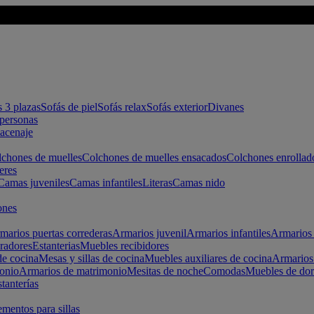
s 3 plazas
Sofás de piel
Sofás relax
Sofás exterior
Divanes
apersonas
macenaje
chones de muelles
Colchones de muelles ensacados
Colchones enrollad
eres
Camas juveniles
Camas infantiles
Literas
Camas nido
ones
marios puertas correderas
Armarios juvenil
Armarios infantiles
Armarios 
radores
Estanterias
Muebles recibidores
e cocina
Mesas y sillas de cocina
Muebles auxiliares de cocina
Armarios
onio
Armarios de matrimonio
Mesitas de noche
Comodas
Muebles de dor
tanterías
entos para sillas