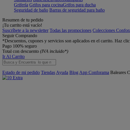
Grifería
Grifos para cocina
Grifos para ducha
Seguridad de baño
Barras de seguridad para baño
Resumen de tu pedido
¡Tu carrito está vacío!
Suscríbete a la newsletter
Todas las promociones
Colecciones Confo
Seguir Comprando
*Descuentos, cupones y servicios son aplicados en el carrito. Haz cli
Pago 100% seguro
Total con descuento
(IVA incluido*)
Ir Al Carrito
Estado de mi pedido
Tiendas
Ayuda
Blog
App Conforama
Baleares
C