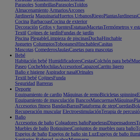
Parasoles
Sombrillas
Parasoles
Toldos
Almacenamiento
Armarios
Arcones
Jardinería
Maquinaria
Huertos Urbanos
Riego
Plantas
Jardineras
C
Cocina
Barbacoas
Cocina de exterior
Decoración
Grifos y fuentes
Estatuas
Macetas
Termómetros y est
Textil
Cojines de jardín
Fundas de jardín
Piscina
Plegable
Limpieza de piscinas
Ducha
Hinchable
Juguetes
Columpios
Toboganes
Hinchables
Casitas
Mascotas
Comederos
Jaulas
Casetas para mascotas
Bebé
Habitación bebé
Humidificadores
Cestas
Colchón para bebé
Mueb
Paseo
Coche
Mochilas
Accesorios
Capazos
Carrito ligero
Baño e higiene
Aspirador nasal
Orinales
Textil bebé
Cojines
Funda
Seguridad
Barreras
Deporte
Equipamiento de cardio
Máquinas de remo
Bicicletas spinning
E
Equipamiento de musculación
Bancos
Mancuernas
Máquinas
Pla
Accesorios fitness
Bandas
Barras
Plataforma de step
Cuerdas
Bola
Recuperación muscular
Electroestimulación
Terapia de percusi
Baño
Accesorios de baño
Colgadores baño
Papeleras
Dispensadores
To
Muebles de baño
Botiquines
Conjuntos de muebles para baño
To
Espejos de baño
Espejos de baño sin Luz
Espejos de baño ilum
Sanitarios
Bañeras
Lavabos
Mamparas