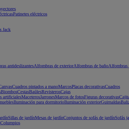
oyectores
éctricas
Patinetes eléctricos
s Jack
ras antideslizantes
Alfombras de exterior
Alfombras de baño
Alfombras 
Canvas
Cuadros pintados a mano
Marcos
Placas decorativas
Cuadros
s
Biombos
Cestas
Baúles
Revisteros
Cajas
s artificiales
Maceteros
Jarrones
Marcos de fotos
Figuras decorativas
Cajit
muebles
Iluminación para dormitorio
Iluminación exterior
Guirnaldas
Bali
ardín
Sillas de jardín
Mesas de jardín
Conjuntos de sofás de jardín
Sofás j
s
Columpios