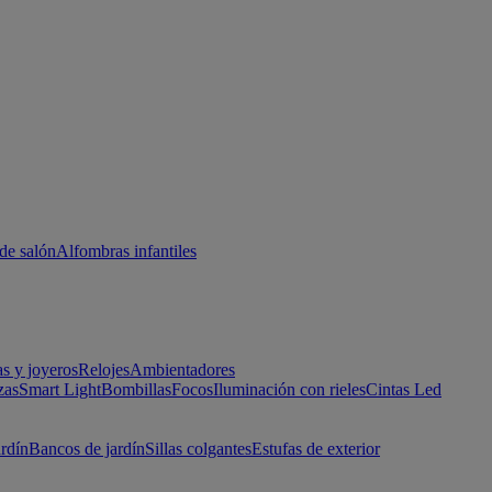
de salón
Alfombras infantiles
as y joyeros
Relojes
Ambientadores
zas
Smart Light
Bombillas
Focos
Iluminación con rieles
Cintas Led
ardín
Bancos de jardín
Sillas colgantes
Estufas de exterior