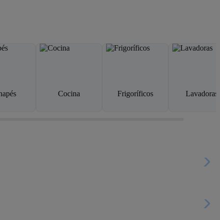
napés
Cocina
Frigoríficos
Lavadoras