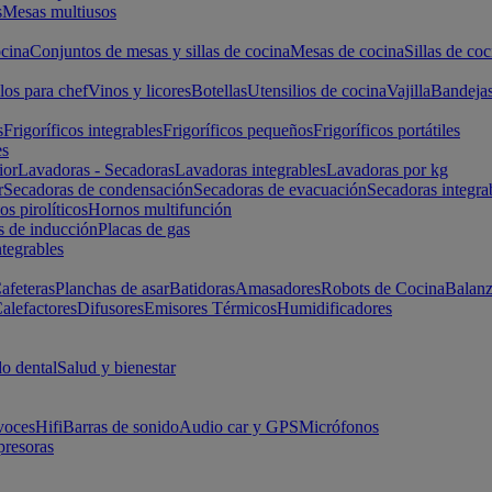
s
Mesas multiusos
cina
Conjuntos de mesas y sillas de cocina
Mesas de cocina
Sillas de coc
los para chef
Vinos y licores
Botellas
Utensilios de cocina
Vajilla
Bandeja
s
Frigoríficos integrables
Frigoríficos pequeños
Frigoríficos portátiles
es
ior
Lavadoras - Secadoras
Lavadoras integrables
Lavadoras por kg
r
Secadoras de condensación
Secadoras de evacuación
Secadoras integra
s pirolíticos
Hornos multifunción
s de inducción
Placas de gas
ntegrables
afeteras
Planchas de asar
Batidoras
Amasadores
Robots de Cocina
Balanz
alefactores
Difusores
Emisores Térmicos
Humidificadores
o dental
Salud y bienestar
voces
Hifi
Barras de sonido
Audio car y GPS
Micrófonos
presoras