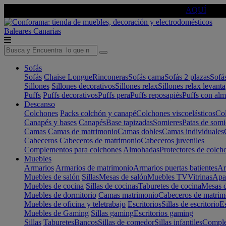
🔵Cambia tu electro con
-10% EXTRA
de descuento ☑️
AQUÍ
Baleares
Canarias
Sofás
Sofás
Chaise Longue
Rinconeras
Sofás cama
Sofás 2 plazas
Sofá
Sillones
Sillones decorativos
Sillones relax
Sillones relax levant
Puffs
Puffs decorativos
Puffs pera
Puffs reposapiés
Puffs con al
Descanso
Colchones
Packs colchón y canapé
Colchones viscoelásticos
Col
Canapés y bases
Canapés
Base tapizadas
Somieres
Patas de somi
Camas
Camas de matrimonio
Camas dobles
Camas individuales
Cabeceros
Cabeceros de matrimonio
Cabeceros juveniles
Complementos para colchones
Almohadas
Protectores de colch
Muebles
Armarios
Armarios de matrimonio
Armarios puertas batientes
Ar
Muebles de salón
Sillas
Mesas de salón
Muebles TV
Vitrinas
Apa
Muebles de cocina
Sillas de cocinas
Taburetes de cocina
Mesas d
Muebles de dormitorio
Camas matrimonio
Cabeceros de matrim
Muebles de oficina y teletrabajo
Escritorios
Sillas de escritorio
Es
Muebles de Gaming
Sillas gaming
Escritorios gaming
Sillas
Taburetes
Bancos
Sillas de comedor
Sillas infantiles
Complem