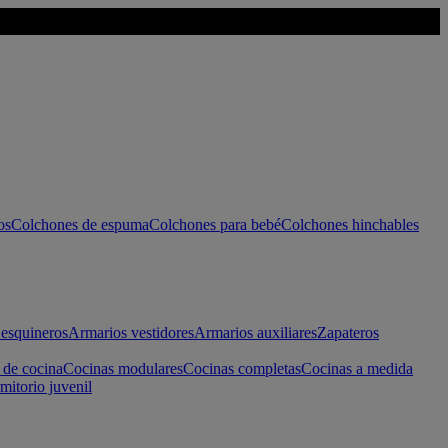
os
Colchones de espuma
Colchones para bebé
Colchones hinchables
esquineros
Armarios vestidores
Armarios auxiliares
Zapateros
 de cocina
Cocinas modulares
Cocinas completas
Cocinas a medida
mitorio juvenil