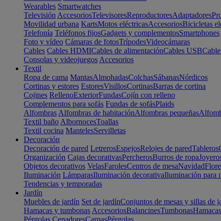
Wearables
Smartwatches
Televisión
Accesorios
Televisores
Reproductores
Adaptadores
Pr
Movilidad urbana
Karts
Motos eléctricas
Accesorios
Bicicletas el
Telefonía
Teléfonos fijos
Gadgets y complementos
Smartphones
Foto y vídeo
Cámaras de fotos
Trípodes
Videocámaras
Cables
Cables HDMI
Cables de alimentación
Cables USB
Cable
Consolas y videojuegos
Accesorios
Textil
Ropa de cama
Mantas
Almohadas
Colchas
Sábanas
Nórdicos
Cortinas y estores
Estores
Visillos
Cortinas
Barras de cortina
Cojines
Relleno
Exterior
Fundas
Cojín con relleno
Complementos para sofás
Fundas de sofás
Plaids
Alfombras
Alfombras de habitación
Alfombras pequeñas
Alfomb
Textil baño
Albornoces
Toallas
Textil cocina
Manteles
Servilletas
Decoración
Decoración de pared
Letreros
Espejos
Relojes de pared
Tableros
Organización
Cajas decorativas
Percheros
Burros de ropa
Joyero
Objetos decorativos
Velas
Faroles
Centros de mesa
Navidad
Flore
Iluminación
Lámparas
Iluminación decorativa
Iluminación para 
Tendencias y temporadas
Jardín
Muebles de jardín
Set de jardín
Conjuntos de mesas y sillas de j
Hamacas y tumbonas
Accesorios
Balancines
Tumbonas
Hamaca
Pérgolas
Cenadores
Carpas
Pérgolas