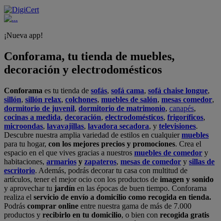
¡Nueva app!
Conforama, tu tienda de muebles,
decoración y electrodomésticos
Conforama
es tu tienda de
sofás
,
sofá cama
,
sofá chaise longue
,
sillón
,
sillón relax
,
colchones
,
muebles de salón
,
mesas comedor
,
dormitorio de juvenil
,
dormitorio de matrimonio
,
canapés
,
cocinas a medida
,
decoración
,
electrodomésticos
,
frigoríficos
,
microondas
,
lavavajillas
,
lavadora secadora
, y
televisiones
.
Descubre nuestra amplia variedad de estilos en cualquier
muebles
para tu hogar,
con los mejores precios y promociones
. Crea el
espacio en el que vives gracias a nuestros
muebles de comedor
y
habitaciones,
armarios
y
zapateros
,
mesas de comedor
y
sillas de
escritorio
. Además, podrás decorar tu casa con multitud de
artículos, tener el mejor ocio con los productos de
imagen y sonido
y aprovechar tu
jardín
en las épocas de buen tiempo. Conforama
realiza el
servicio de envío a domicilio como recogida en tienda.
Podrás
comprar online
entre nuestra gama de más de 7.000
productos y
recibirlo en tu domicilio
, o bien con
recogida gratis