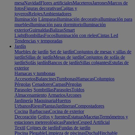
mesa
Navidad
Flores artificiales
Maceteros
Jarrones
Marcos de
fotos
Figuras decorativas
Cajitas y
joyeros
Relojes
Ambientadores
Iluminación
Lámparas
Iluminación decorativa
Iluminación para
muebles
Iluminación para dormitorio
Iluminación
exterior
Guirnaldas
Balizas
Smart
Light
Bombillas
Focos
Iluminación con rieles
Cintas Led
Tendencias y temporadas
Jardín
Muebles de jardín
Set de jardín
Conjuntos de mesas y sillas de
jardín
Sillas de jardín
Mesas de jardín
Conjuntos de sofás de
jardín
Sofás jardín
Bancos de jardín
Sillas colgantes
Estufas de
exterior
Hamacas y tumbonas
Accesorios
Balancines
Tumbonas
Hamacas
Columpios
Pérgolas
Cenadores
Carpas
Pérgolas
Parasoles
Sombrillas
Parasoles
Toldos
Almacenamiento
Armarios
Arcones
Jardinería
Maquinaria
Huertos
Urbanos
Riego
Plantas
Jardineras
Compostadores
Cocina
Barbacoas
Cocina de exterior
Decoración
Grifos y fuentes
Estatuas
Macetas
Termómetros y
estaciones metereológicas
Paneles
Cesped Artificial
Textil
Cojines de jardín
Fundas de jardín
Piscina
Plegable
Limpieza de piscinas
Ducha
Hinchable