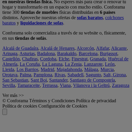
en nuestras tiendas física.
No esperes más para crear o renovar tu
hogar y transformarlo en un espacio con mucho estilo. Conforama
tiene 300
tiendas de muebles
físicas distribuidas en
6 países
distintos. Aproveche nuestras ofertas de
sofas baratos
,
colchones
baratos
y
liquidaciones de sofas
.
Conforama solo comercializa a través de su website o, físicamente,
en sus
tiendas de sofás
.
Alcalá de Guadaíra
,
Alcalá de Henares
,
Alcorcón
,
Alfafar
,
Alicante
,
Arinaga
,
Asturias
,
Badalona
,
Barakaldo
,
Barcelona
,
Burjassot
,
Castellón
,
Chafiras
,
Cordoba
,
Elche
,
Finestrat
,
Granada
,
Huércal de
Almería
,
La Coruña
,
La Laguna
,
La Zenia
,
Lanzarote
,
León
,
Lleida
,
Los Barrios
,
Madrid
,
Majadahonda
,
Málaga
,
Murcia
,
Orotava
,
Palma
,
Pamplona
,
Rivas
,
Sabadell
,
Sagunto
,
Salt, Girona
,
San Sebastian
,
Sant Boi
,
Santander
,
Santiago de Compostela
,
Sevilla
,
Tamaraceite
,
Terrassa
,
Viana
,
Vilanova i la Geltrú
,
Zaragoza
Ver más >>
© Conforama
Términos y Condiciones
Política de privacidad
Política de cookies
Configuración de Cookies