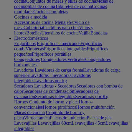
cocina
Conjuntos de mesas y sillas de cocina
Mesas de
cocina
Sillas de cocina
Taburetes de cocina
Cocinas
modulares
Cocinas completas
Cocinas a medida
Accesorios de cocina
Menaje
Servicio de
mesa
Cubertería
Cuchillos para chef
Vinos y
licores
Botellas
Utensilios de cocina
Vajilla
Bandejas
Electrodomésticos
Frigoríficos
Frigoríficos americanos
Frigoríficos
combi
Vinotecas
Frigoríficos integrables
Frigoríficos
pequeños
Frigoríficos portátiles
Congeladores
Congeladores verticales
Congeladores
horizontales
Lavadoras
Lavadoras de carga frontal
Lavadoras de carga
superior
Lavadoras - Secadoras
Lavadoras
integrables
Lavadoras por kg
Secadoras
Lavadoras - Secadoras
Secadoras con bomba de
calor
Secadoras de condensación
Secadoras de
evacuación
Secadoras integrables
Secadoras por Kg
Hornos
Conjunto de horno y placa
Hornos
convencionales
Hornos pirolíticos
Hornos multifunción
Placas de cocina
Conjunto de horno y
placa
Vitrocerámica
Placas de inducción
Placas de gas
Lavavajillas
Lavavajillas 60cm
Lavavajillas 45cm
Lavavajillas
integrables