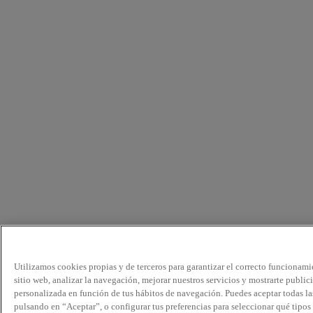
Utilizamos cookies propias y de terceros para garantizar el correcto funcionami
sitio web, analizar la navegación, mejorar nuestros servicios y mostrarte public
personalizada en función de tus hábitos de navegación. Puedes aceptar todas la
pulsando en “Aceptar”, o configurar tus preferencias para seleccionar qué tipos