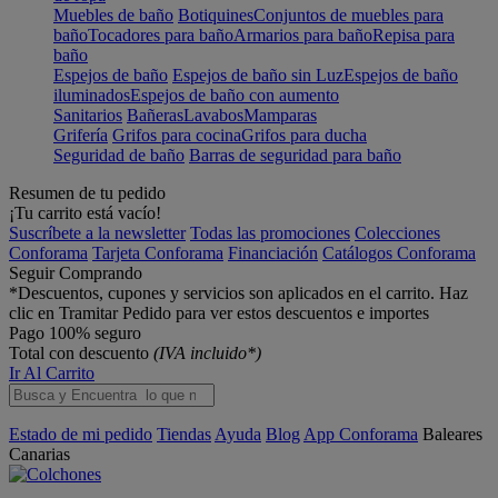
Muebles de baño
Botiquines
Conjuntos de muebles para
baño
Tocadores para baño
Armarios para baño
Repisa para
baño
Espejos de baño
Espejos de baño sin Luz
Espejos de baño
iluminados
Espejos de baño con aumento
Sanitarios
Bañeras
Lavabos
Mamparas
Grifería
Grifos para cocina
Grifos para ducha
Seguridad de baño
Barras de seguridad para baño
Resumen de tu pedido
¡Tu carrito está vacío!
Suscríbete a la newsletter
Todas las promociones
Colecciones
Conforama
Tarjeta Conforama
Financiación
Catálogos Conforama
Seguir Comprando
*Descuentos, cupones y servicios son aplicados en el carrito. Haz
clic en Tramitar Pedido para ver estos descuentos e importes
Pago 100% seguro
Total con descuento
(IVA incluido*)
Ir Al Carrito
Estado de mi pedido
Tiendas
Ayuda
Blog
App Conforama
Baleares
Canarias