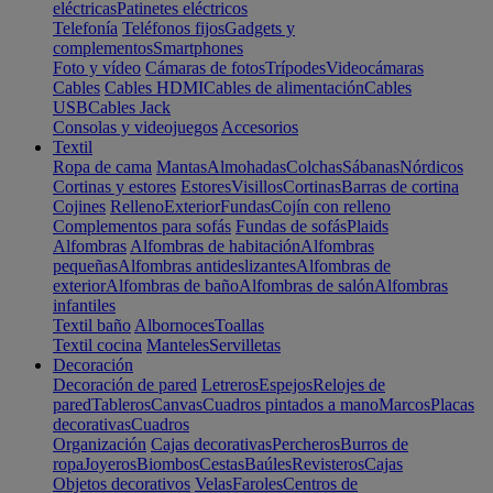
eléctricas
Patinetes eléctricos
Telefonía
Teléfonos fijos
Gadgets y
complementos
Smartphones
Foto y vídeo
Cámaras de fotos
Trípodes
Videocámaras
Cables
Cables HDMI
Cables de alimentación
Cables
USB
Cables Jack
Consolas y videojuegos
Accesorios
Textil
Ropa de cama
Mantas
Almohadas
Colchas
Sábanas
Nórdicos
Cortinas y estores
Estores
Visillos
Cortinas
Barras de cortina
Cojines
Relleno
Exterior
Fundas
Cojín con relleno
Complementos para sofás
Fundas de sofás
Plaids
Alfombras
Alfombras de habitación
Alfombras
pequeñas
Alfombras antideslizantes
Alfombras de
exterior
Alfombras de baño
Alfombras de salón
Alfombras
infantiles
Textil baño
Albornoces
Toallas
Textil cocina
Manteles
Servilletas
Decoración
Decoración de pared
Letreros
Espejos
Relojes de
pared
Tableros
Canvas
Cuadros pintados a mano
Marcos
Placas
decorativas
Cuadros
Organización
Cajas decorativas
Percheros
Burros de
ropa
Joyeros
Biombos
Cestas
Baúles
Revisteros
Cajas
Objetos decorativos
Velas
Faroles
Centros de