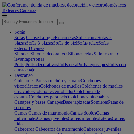
Baleares
Canarias
Sofás
Sofás
Chaise Longue
Rinconeras
Sofás cama
Sofás 2
plazas
Sofás 3 plazas
Sofás de piel
Sofás relax
Sofás
exterior
Divanes
Sillones
Sillones decorativos
Sillones relax
Sillones relax
levantapersonas
Puffs
Puffs decorativos
Puffs pera
Puffs reposapiés
Puffs con
almacenaje
Descanso
Colchones
Packs colchón y canapé
Colchones
viscoelásticos
Colchones de muelles
Colchones de muelles
ensacados
Colchones enrollados
Colchones de
espuma
Colchones para bebé
Colchones hinchables
Canapés y bases
Canapés
Base tapizadas
Somieres
Patas de
somieres
Camas
Camas de matrimonio
Camas dobles
Camas
individuales
Camas juveniles
Camas infantiles
Literas
Camas
nido
Cabeceros
Cabeceros de matrimonio
Cabeceros juveniles