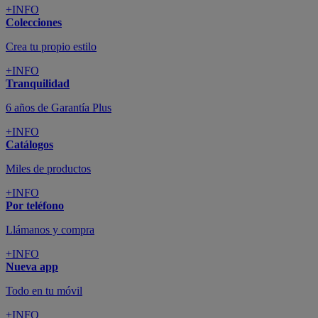
+INFO
Colecciones
Crea tu propio estilo
+INFO
Tranquilidad
6 años de Garantía Plus
+INFO
Catálogos
Miles de productos
+INFO
Por teléfono
Llámanos y compra
+INFO
Nueva app
Todo en tu móvil
+INFO