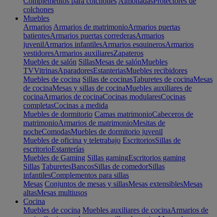
Complementos para colchones
Almohadas
Protectores de
colchones
Muebles
Armarios
Armarios de matrimonio
Armarios puertas
batientes
Armarios puertas correderas
Armarios
juvenil
Armarios infantiles
Armarios esquineros
Armarios
vestidores
Armarios auxiliares
Zapateros
Muebles de salón
Sillas
Mesas de salón
Muebles
TV
Vitrinas
Aparadores
Estanterias
Muebles recibidores
Muebles de cocina
Sillas de cocinas
Taburetes de cocina
Mesas
de cocina
Mesas y sillas de cocina
Muebles auxiliares de
cocina
Armarios de cocina
Cocinas modulares
Cocinas
completas
Cocinas a medida
Muebles de dormitorio
Camas matrimonio
Cabeceros de
matrimonio
Armarios de matrimonio
Mesitas de
noche
Comodas
Muebles de dormitorio juvenil
Muebles de oficina y teletrabajo
Escritorios
Sillas de
escritorio
Estanterías
Muebles de Gaming
Sillas gaming
Escritorios gaming
Sillas
Taburetes
Bancos
Sillas de comedor
Sillas
infantiles
Complementos para sillas
Mesas
Conjuntos de mesas y sillas
Mesas extensibles
Mesas
altas
Mesas multiusos
Cocina
Muebles de cocina
Muebles auxiliares de cocina
Armarios de