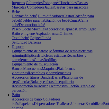
Juguetes
Columpios
Toboganes
Hinchables
Casitas
Mascotas
Comederos
Jaulas
Casetas para mascotas
Bebé
Habitación bebé
Humidificadores
Cestas
Colchón para
bebé
Muebles para habitación de bebé
Cunas
Cama
bebé
Decoración bebé
Paseo
Coche
Mochilas
Accesorios
Capazos
Carrito ligero
Baño e higiene
Aspirador nasal
Orinales
Textil bebé
Cojines
Funda
Seguridad
Barreras
Deporte
Equipamiento de cardio
Máquinas de remo
Bicicletas
spinning
Elípticas
Bicicletas estáticas
Recambios y
complementos
Cintas
Rodillos
Equipamiento de musculación
Bancos
Mancuernas
Máquinas
Plataformas
vibratorias
Recambios y complementos
Accesorios fitness
Bandas
Barras
Plataforma de
step
Cuerdas
Bolas y esferas de equilibrio
Recuperación muscular
Electroestimulación
Terapia de
percusión
Baño
Accesorios de baño
Colgadores
baño
Papeleras
Dispensadores
Toalleros
Jaboneras
Escobillero
Port
de ropa