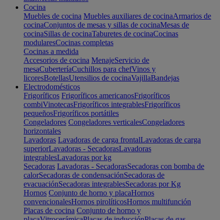
Cocina
Muebles de cocina
Muebles auxiliares de cocina
Armarios de
cocina
Conjuntos de mesas y sillas de cocina
Mesas de
cocina
Sillas de cocina
Taburetes de cocina
Cocinas
modulares
Cocinas completas
Cocinas a medida
Accesorios de cocina
Menaje
Servicio de
mesa
Cubertería
Cuchillos para chef
Vinos y
licores
Botellas
Utensilios de cocina
Vajilla
Bandejas
Electrodomésticos
Frigoríficos
Frigoríficos americanos
Frigoríficos
combi
Vinotecas
Frigoríficos integrables
Frigoríficos
pequeños
Frigoríficos portátiles
Congeladores
Congeladores verticales
Congeladores
horizontales
Lavadoras
Lavadoras de carga frontal
Lavadoras de carga
superior
Lavadoras - Secadoras
Lavadoras
integrables
Lavadoras por kg
Secadoras
Lavadoras - Secadoras
Secadoras con bomba de
calor
Secadoras de condensación
Secadoras de
evacuación
Secadoras integrables
Secadoras por Kg
Hornos
Conjunto de horno y placa
Hornos
convencionales
Hornos pirolíticos
Hornos multifunción
Placas de cocina
Conjunto de horno y
placa
Vitrocerámica
Placas de inducción
Placas de gas