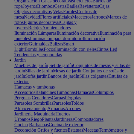
Organización
Cajas decorativas
Percheros
Burros de
ropa
Joyeros
Biombos
Cestas
Baúles
Revisteros
Cajas
Objetos decorativos
Velas
Faroles
Centros de
mesa
Navidad
Flores artificiales
Maceteros
Jarrones
Marcos de
fotos
Figuras decorativas
Cajitas y
joyeros
Relojes
Ambientadores
Iluminación
Lámparas
Iluminación decorativa
Iluminación para
muebles
Iluminación para dormitorio
Iluminación
exterior
Guirnaldas
Balizas
Smart
Light
Bombillas
Focos
Iluminación con rieles
Cintas Led
Tendencias y temporadas
Jardín
Muebles de jardín
Set de jardín
Conjuntos de mesas y sillas de
jardín
Sillas de jardín
Mesas de jardín
Conjuntos de sofás de
jardín
Sofás jardín
Bancos de jardín
Sillas colgantes
Estufas de
exterior
Hamacas y tumbonas
Accesorios
Balancines
Tumbonas
Hamacas
Columpios
Pérgolas
Cenadores
Carpas
Pérgolas
Parasoles
Sombrillas
Parasoles
Toldos
Almacenamiento
Armarios
Arcones
Jardinería
Maquinaria
Huertos
Urbanos
Riego
Plantas
Jardineras
Compostadores
Cocina
Barbacoas
Cocina de exterior
Decoración
Grifos y fuentes
Estatuas
Macetas
Termómetros y