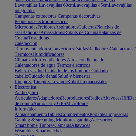
Lavavajillas
Lavavajillas 60cm
Lavavajillas 45cm
Lavavajillas
integrables
Campanas extractoras
Campanas decorativas
Pequeños electrodomésticos
Microondas
Freidoras
Aspiradores
Cafeteras
Planchas de
asar
Batidoras
Amasadores
Robots de Cocina
Balanzas de
Cocina
Tostadoras
Calefacción
Termoventiladores
Convectores
Estufas
Radiadores
Calefactores
D
Térmicos
Humidificadores
Climatización
Ventiladores
Aire acondicionado
Calentadores de agua
Termos eléctricos
Belleza y salud
Cuidado de los hombres
Cuidado
cabello
Cuidado dental
Salud y bienestar
Limpieza
Limpieza a vapor
Robot limpiacristales
Electrónica
Audio y hifi
Auriculares
Adaptadores
Reproductores
Radios
Altavoces
Hifi
Bar
de sonido
Audio car y GPS
Micrófonos
Informática
Almacenamiento
Tablets
Complementos
Portátiles
Impresoras
Gaming & streaming
Monitores gaming
Accesorios
Smart home
Timbres
Cámaras
Altavoces
Wearables
Smartwatches