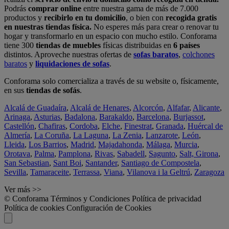
Podrás
comprar online
entre nuestra gama de más de 7.000
productos y
recibirlo en tu domicilio
, o bien con
recogida gratis
en nuestras tiendas física.
No esperes más para crear o renovar tu
hogar y transformarlo en un espacio con mucho estilo. Conforama
tiene 300
tiendas de muebles
físicas distribuidas en
6 países
distintos. Aproveche nuestras ofertas de
sofas baratos
,
colchones
baratos
y
liquidaciones de sofas
.
Conforama solo comercializa a través de su website o, físicamente,
en sus
tiendas de sofás
.
Alcalá de Guadaíra
,
Alcalá de Henares
,
Alcorcón
,
Alfafar
,
Alicante
,
Arinaga
,
Asturias
,
Badalona
,
Barakaldo
,
Barcelona
,
Burjassot
,
Castellón
,
Chafiras
,
Cordoba
,
Elche
,
Finestrat
,
Granada
,
Huércal de
Almería
,
La Coruña
,
La Laguna
,
La Zenia
,
Lanzarote
,
León
,
Lleida
,
Los Barrios
,
Madrid
,
Majadahonda
,
Málaga
,
Murcia
,
Orotava
,
Palma
,
Pamplona
,
Rivas
,
Sabadell
,
Sagunto
,
Salt, Girona
,
San Sebastian
,
Sant Boi
,
Santander
,
Santiago de Compostela
,
Sevilla
,
Tamaraceite
,
Terrassa
,
Viana
,
Vilanova i la Geltrú
,
Zaragoza
Ver más >>
© Conforama
Términos y Condiciones
Política de privacidad
Política de cookies
Configuración de Cookies