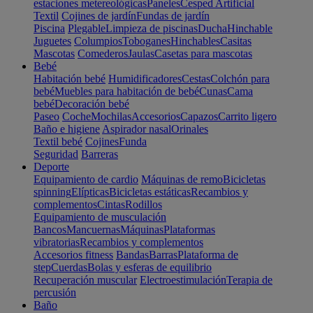
estaciones metereológicas
Paneles
Cesped Artificial
Textil
Cojines de jardín
Fundas de jardín
Piscina
Plegable
Limpieza de piscinas
Ducha
Hinchable
Juguetes
Columpios
Toboganes
Hinchables
Casitas
Mascotas
Comederos
Jaulas
Casetas para mascotas
Bebé
Habitación bebé
Humidificadores
Cestas
Colchón para
bebé
Muebles para habitación de bebé
Cunas
Cama
bebé
Decoración bebé
Paseo
Coche
Mochilas
Accesorios
Capazos
Carrito ligero
Baño e higiene
Aspirador nasal
Orinales
Textil bebé
Cojines
Funda
Seguridad
Barreras
Deporte
Equipamiento de cardio
Máquinas de remo
Bicicletas
spinning
Elípticas
Bicicletas estáticas
Recambios y
complementos
Cintas
Rodillos
Equipamiento de musculación
Bancos
Mancuernas
Máquinas
Plataformas
vibratorias
Recambios y complementos
Accesorios fitness
Bandas
Barras
Plataforma de
step
Cuerdas
Bolas y esferas de equilibrio
Recuperación muscular
Electroestimulación
Terapia de
percusión
Baño