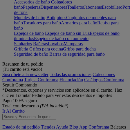
Accesorios de baño
Colgadores
baño
Papeleras
Dispensadores
Toalleros
Jaboneras
Escobillero
Port
de ropa
Muebles de baño
Botiquines
Conjuntos de muebles para
baño
Tocadores para baño
Armarios para baño
Repisa para
baño
Espejos de baño
Espejos de baño sin Luz
Espejos de baño
iluminados
Espejos de baño con aumento
Sanitarios
Bañeras
Lavabos
Mamparas
Grifería
Grifos para cocina
Grifos para ducha
Seguridad de baño
Barras de seguridad para baño
Resumen de tu pedido
¡Tu carrito está vacío!
Suscríbete a la newsletter
Todas las promociones
Colecciones
Conforama
Tarjeta Conforama
Financiación
Catálogos Conforama
Seguir Comprando
*Descuentos, cupones y servicios son aplicados en el carrito. Haz
clic en Tramitar Pedido para ver estos descuentos e importes
Pago 100% seguro
Total con descuento
(IVA incluido*)
Ir Al Carrito
Estado de mi pedido
Tiendas
Ayuda
Blog
App Conforama
Baleares