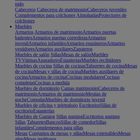
nido
Cabeceros
Cabeceros de matrimonio
Cabeceros juveniles
Complementos para colchones
Almohadas
Protectores de
colchones
Muebles
Armarios
Armarios de matrimonio
Armarios puertas
batientes
Armarios puertas correderas
Armarios
juvenil
Armarios infantiles
Armarios esquineros
Armarios
vestidores
Armarios auxiliares
Zapateros
Muebles de salón
Sillas
Mesas de salón
Muebles
TV
Vitrinas
Aparadores
Estanterias
Muebles recibidores
Muebles de cocina
Sillas de cocinas
Taburetes de cocina
Mesas
de cocina
Mesas y sillas de cocina
Muebles auxiliares de
cocina
Armarios de cocina
Cocinas modulares
Cocinas
completas
Cocinas a medida
Muebles de dormitorio
Camas matrimonio
Cabeceros de
matrimonio
Armarios de matrimonio
Mesitas de
noche
Comodas
Muebles de dormitorio juvenil
Muebles de oficina y teletrabajo
Escritorios
Sillas de
escritorio
Estanterías
Muebles de Gaming
Sillas gaming
Escritorios gaming
Sillas
Taburetes
Bancos
Sillas de comedor
Sillas
infantiles
Complementos para sillas
Mesas
Conjuntos de mesas y sillas
Mesas extensibles
Mesas
altas
Mesas multiusos