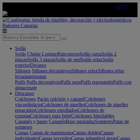
🔵Cambia tu electro con
-10% EXTRA
de descuento ☑️
AQUÍ
Baleares
Canarias
Sofás
Sofás
Chaise Longue
Rinconeras
Sofás cama
Sofás 2
plazas
Sofás 3 plazas
Sofás de piel
Sofás relax
Sofás
exterior
Divanes
Sillones
Sillones decorativos
Sillones relax
Sillones relax
levantapersonas
Puffs
Puffs decorativos
Puffs pera
Puffs reposapiés
Puffs con
almacenaje
Descanso
Colchones
Packs colchón y canapé
Colchones
viscoelásticos
Colchones de muelles
Colchones de muelles
ensacados
Colchones enrollados
Colchones de
espuma
Colchones para bebé
Colchones hinchables
Canapés y bases
Canapés
Base tapizadas
Somieres
Patas de
somieres
Camas
Camas de matrimonio
Camas dobles
Camas
individuales
Camas juveniles
Camas infantiles
Literas
Camas