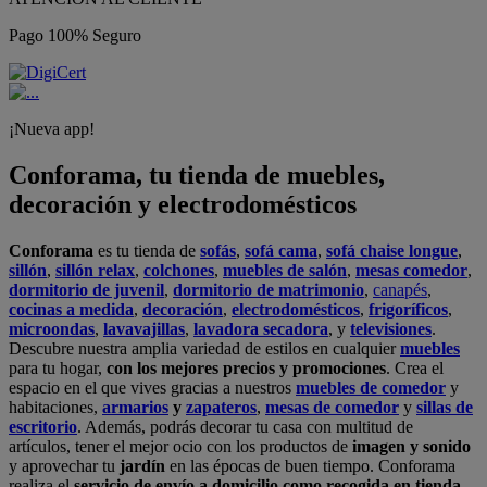
Pago 100% Seguro
¡Nueva app!
Conforama, tu tienda de muebles,
decoración y electrodomésticos
Conforama
es tu tienda de
sofás
,
sofá cama
,
sofá chaise longue
,
sillón
,
sillón relax
,
colchones
,
muebles de salón
,
mesas comedor
,
dormitorio de juvenil
,
dormitorio de matrimonio
,
canapés
,
cocinas a medida
,
decoración
,
electrodomésticos
,
frigoríficos
,
microondas
,
lavavajillas
,
lavadora secadora
, y
televisiones
.
Descubre nuestra amplia variedad de estilos en cualquier
muebles
para tu hogar,
con los mejores precios y promociones
. Crea el
espacio en el que vives gracias a nuestros
muebles de comedor
y
habitaciones,
armarios
y
zapateros
,
mesas de comedor
y
sillas de
escritorio
. Además, podrás decorar tu casa con multitud de
artículos, tener el mejor ocio con los productos de
imagen y sonido
y aprovechar tu
jardín
en las épocas de buen tiempo. Conforama
realiza el
servicio de envío a domicilio como recogida en tienda.