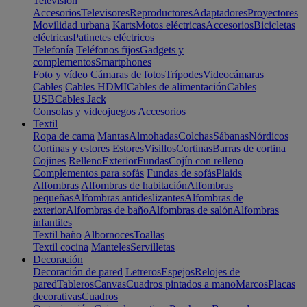
Televisión
Accesorios
Televisores
Reproductores
Adaptadores
Proyectores
Movilidad urbana
Karts
Motos eléctricas
Accesorios
Bicicletas
eléctricas
Patinetes eléctricos
Telefonía
Teléfonos fijos
Gadgets y
complementos
Smartphones
Foto y vídeo
Cámaras de fotos
Trípodes
Videocámaras
Cables
Cables HDMI
Cables de alimentación
Cables
USB
Cables Jack
Consolas y videojuegos
Accesorios
Textil
Ropa de cama
Mantas
Almohadas
Colchas
Sábanas
Nórdicos
Cortinas y estores
Estores
Visillos
Cortinas
Barras de cortina
Cojines
Relleno
Exterior
Fundas
Cojín con relleno
Complementos para sofás
Fundas de sofás
Plaids
Alfombras
Alfombras de habitación
Alfombras
pequeñas
Alfombras antideslizantes
Alfombras de
exterior
Alfombras de baño
Alfombras de salón
Alfombras
infantiles
Textil baño
Albornoces
Toallas
Textil cocina
Manteles
Servilletas
Decoración
Decoración de pared
Letreros
Espejos
Relojes de
pared
Tableros
Canvas
Cuadros pintados a mano
Marcos
Placas
decorativas
Cuadros